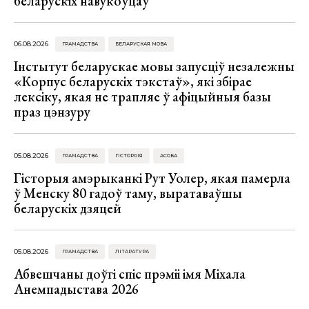
беларускіх навукоўцаў
06.08.2026
ГРАМАДСТВА
БЕЛАРУСКАЯ МОВА
Інстытут беларускае мовы запусціў незалежны
«Корпус беларускіх тэкстаў», які збірае
лексіку, якая не трапляе ў афіцыйныя базы
праз цэнзуру
05.08.2026
ГРАМАДСТВА
ГІСТОРЫЯ
АСОБА
Гісторыя амэрыканкі Рут Уолер, якая памерла
ў Менску 80 гадоў таму, выратаваўшы
беларускіх дзяцей
05.08.2026
ГРАМАДСТВА
ЛІТАРАТУРА
Абвешчаны доўгі спіс прэміі імя Міхала
Анемпадыстава 2026