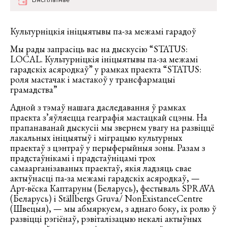
Культурніцкія ініцыятывы па-за межамі гарадоў
Мы рады запрасіць вас на дыскусію “STATUS:
LOCAL. Культурніцкія ініцыятывы па-за межамі
гарадскіх асяродкаў” у рамках праекта “STATUS:
роля мастачак i мастакоў у трансфармацыi
грамадства”
Адной з тэмаў нашага даследавання ў рамках
праекта з’яўляецца геаграфiя мастацкай сцэны. На
прапанаванай дыскусіі мы звернем увагу на развіццё
лакальных ініцыятыў і міграцыю культурных
праектаў з цэнтраў у перыферыйныя зоны. Разам з
прадстаўнікамі і прадстаўніцамі трох
самаарганізаваных праектаў, якія ладзяць свае
актыўнасці па-за межамі гарадскіх асяродкаў, —
Арт-вёска Каптаруны (Беларусь), фестываль SPRAVA
(Беларусь) і Ställbergs Gruva/ NonExistanceCentre
(Швецыя), — мы абмяркуем, з аднаго боку, іх ролю ў
развіцці рэгіёнаў, рэвіталізацыю некалі актыўных