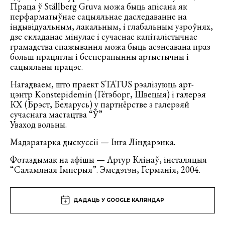
Праца ў Ställberg Gruva можа быць апісана як
перфарматыўнае сацыяльнае даследаванне на
індывідуальным, лакальным, і глабальным узроўнях,
дзе складанае мінулае і сучаснае капіталістычнае
грамадства спажывання можа быць асэнсавана праз
больш працяглы і бесперапынны артыстычны і
сацыяльны працэс.
Нагадваем, што праект STATUS рэалізуюць арт-
цэнтр Konstepidemin (Гётэборг, Швецыя) i галерэя
КХ (Брэст, Беларусь) у партнёрстве з галерэяй
сучаснага мастацтва “Ў”
Уваход вольны.
Мадэратарка дыскуссіі — Інга Ліндарэнка.
Фотаздымак на афішы — Артур Клінаў, інсталяцыя
“Саламяная Імперыя”. Эмсдэтэн, Германія, 2004.
ДАДАЦЬ У GOOGLE КАЛЯНДАР