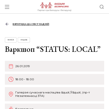
ВЯРНУЦЦА ДА СПІСУ ПАДЗЕЙ
МІНСК
ІНШАЕ
Варкшоп “STATUS: LOCAL”
26.01.2019
18:00 - 18:00
Галерэя сучаснага мастацтва &quot;Ў&quot; (пр-т
Незалежнасцi 37А)
Бясплатнае