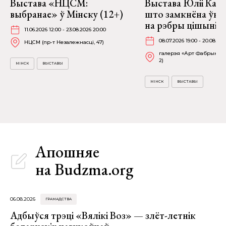
Выстава «НЦСМ:
Выстава Юліі Качу
выбранае» ў Мінску (12+)
што замкнёна ўнут
на рэбры цішыні» 
11.06.2026 12:00 - 23.08.2026 20:00
08.07.2026 19:00 - 20.08.202
НЦСМ (пр-т Незалежнасці, 47)
галерэя «Арт Фабрыка» (
2)
МІНСК
ВЫСТАВЫ
МІНСК
ВЫСТАВЫ
Апошняе
на Budzma.org
06.08.2026
ГРАМАДСТВА
Адбыўся трэці «Вялікі Воз» — злёт-летнік