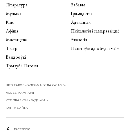
Літаратура
Забавы
Музыка
Грамадства
Кіно
Адукацыя
Афіша
Псіхалогія і самаразвіццё
Мастацтва
Экалогія
Тэатр
Паштоўкі ад «Будзьма!»
Вандроўкі
Трызуб і Пагоня
ШТО ТАКОЕ «БУДЗЬМА БЕЛАРУСАМІ!»
АСОБЫ КАМПАНІІ
УСЕ ПРАЕКТЫ «БУДЗЬМА!»
КАРТА САЙТА
FACEBOOK