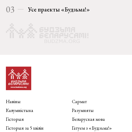
03
Усе праекты «Будзьма!»
Навіны
Сармат
Калумністыка
Разумняты
Гісторыя
Беларуская мова
Гісторыя за 5 хвілін
Гатуем з «Будзьма!»