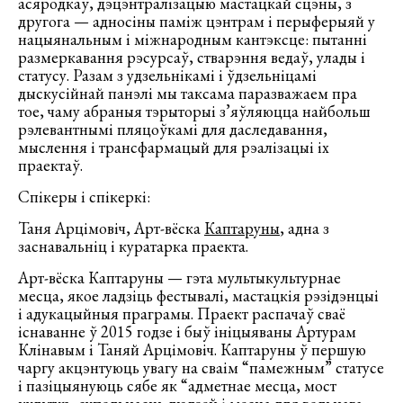
асяродкаў, дэцэнтралізацыю мастацкай сцэны, з
другога — адносiны памiж цэнтрам i перыферыяй у
нацыянальным i мiжнародным кантэксце: пытанні
размеркавання рэсурсаў, стварэння ведаў, улады і
статусу. Разам з удзельнікамі і ўдзельніцамі
дыскусійнай панэлі мы таксама паразважаем пра
тое, чаму абраныя тэрыторыі з’яўляюцца найбольш
рэлевантнымі пляцоўкамі для даследавання,
мыслення і трансфармацый для рэалізацыі іх
праектаў.
Спікеры і спікеркі:
Таня Арцімовіч, Арт-вёска
Каптаруны
, адна з
заснавальніц і куратарка праекта.
Арт-вёска Каптаруны — гэта мультыкультурнае
месца, якое ладзіць фестывалі, мастацкія рэзідэнцыі
і адукацыйныя праграмы. Праект распачаў сваё
існаванне ў 2015 годзе і быў ініцыяваны Артурам
Клінавым і Таняй Арцімовіч. Каптаруны ў першую
чаргу акцэнтуюць увагу на сваім “памежным” статусе
і пазіцыянуюць сябе як “адметнае месца, мост