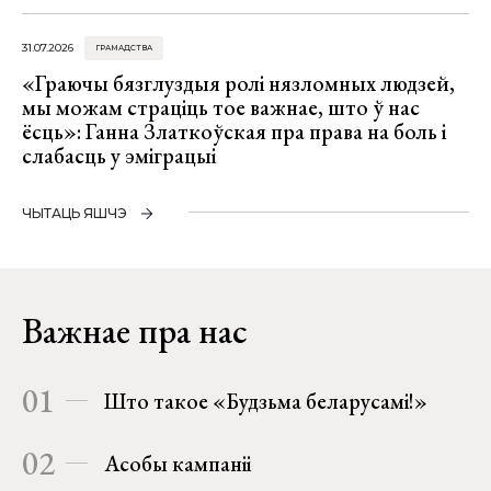
31.07.2026
ГРАМАДСТВА
«Граючы бязглуздыя ролі нязломных людзей,
мы можам страціць тое важнае, што ў нас
ёсць»: Ганна Златкоўская пра права на боль і
слабасць у эміграцыі
ЧЫТАЦЬ ЯШЧЭ
Важнае пра нас
01
Што такое «Будзьма беларусамі!»
02
Асобы кампаніі