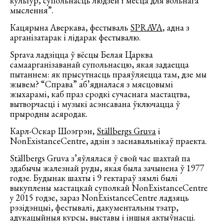
культур, супольнасць людзей і месца для вольнага
мыслення”.
Кацярына Аверкава, фестываль
SPRAVA
, адна з
арганізатарак і лідарак фестывалю.
Sprava ладзіцца ў вёсцы Белая Царква
самаарганізаванай супольнасцю, якая задаецца
пытаннем: як прысутнасць праяўляецца там, дзе мы
жывем? “Справа” аб’ядналася з мясцовымі
жыхарамі, каб праз сродкі сучаснага мастацтва,
вытворчасці і музыкі асэнсавана ўключацца ў
прыродны асяродак.
Карл-Оскар Шоэгрэн,
Ställbergs Gruva
і
NonExistanceCentre, адзін з заснавальнікаў праекта.
Ställbergs Gruva з’яўлялася ў свой час шахтай па
здабычы жалезнай руды, якая была зачынена ў 1977
годзе. Будынак шахты і 9 гектараў зямлі былі
выкуплены мастацкай суполкай NonExistanceCentre
у 2015 годзе, зараз NonExistanceCentre ладзяць
рэзідэнцыі, фестывалі, дакументальны тэатр,
адукацыйныя курсы, выставы і іншыя актыўнасці.