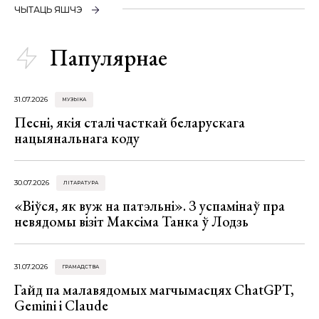
ЧЫТАЦЬ ЯШЧЭ
Папулярнае
31.07.2026
МУЗЫКА
Песні, якія сталі часткай беларускага
нацыянальнага коду
30.07.2026
ЛІТАРАТУРА
«Віўся, як вуж на патэльні». З успамінаў пра
невядомы візіт Максіма Танка ў Лодзь
31.07.2026
ГРАМАДСТВА
Гайд па малавядомых магчымасцях ChatGPT,
Gemini і Claude