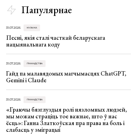
Папулярнае
31.07.2026
МУЗЫКА
Песні, якія сталі часткай беларускага
нацыянальнага коду
31.07.2026
ГРАМАДСТВА
Гайд па малавядомых магчымасцях ChatGPT,
Gemini і Claude
31.07.2026
ГРАМАДСТВА
«Граючы бязглуздыя ролі нязломных людзей,
мы можам страціць тое важнае, што ў нас
ёсць»: Ганна Златкоўская пра права на боль і
слабасць у эміграцыі