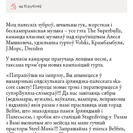
ад 15 рублёў
Моц палескіх зуброў, шчыльны гук, жорсткая і
бескампрамісная музыка – усе гэта The Superbullz,
каманда класных музыкаў пад кіраўніцтвам Алеся
Мышкевіча, удзельніка гуртоў Volski, Крамбамбуля,
J:Морс, Drezden
У вялікім канцэрце прагучаць лепшыя песні, а
таксама прэм’еры новых кампазіцый гурта.
«Патрапіўшы на імпрэзу, Вы апынецеся ў
вымярэньні олдскульнага ірляндзка-палескага ska-
core сьвету! Пачуеце новые трэкі і ператворыцеся ў
супэрБуллза-слэмераў!!! Да нас завітаюць сябры
(ведзьмары, вужалкі, ваўкалак, вампіры, лепрыконы
і вадзянік) якія разам з намі праславяць наш горад
Belfist, што знаходзіцца паміж Ірляндыяй і
Палесьсем, і зробім яго сталіцай Stagediving-у. Разам
з Вамі вызначым яго мейсца на мапе гучнай
прасторы Steel-Music!!! Запрашайма ў miesca Belfists,