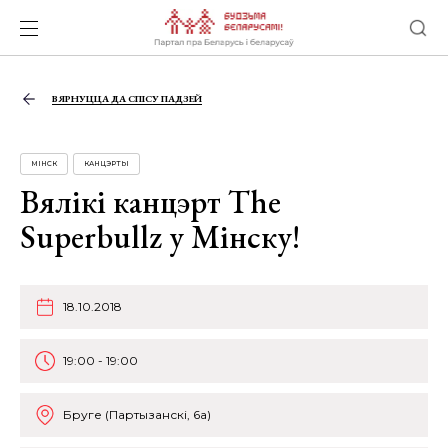
ВЯРНУЦЦА ДА СПІСУ ПАДЗЕЙ
МІНСК
КАНЦЭРТЫ
Вялікі канцэрт The
Superbullz у Мінску!
18.10.2018
19:00 - 19:00
Бруге (Партызанскі, 6а)