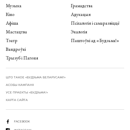
Музыка
Грамадства
Кіно
Адукацыя
Афіша
Псіхалогія і самаразвіццё
Мастацтва
Экалогія
Тэатр
Паштоўкі ад «Будзьма!»
Вандроўкі
Трызуб і Пагоня
ШТО ТАКОЕ «БУДЗЬМА БЕЛАРУСАМІ!»
АСОБЫ КАМПАНІІ
УСЕ ПРАЕКТЫ «БУДЗЬМА!»
КАРТА САЙТА
FACEBOOK