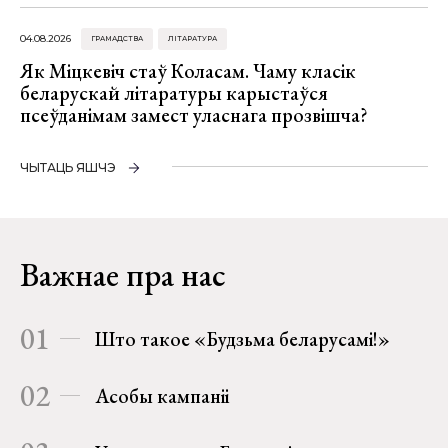
04.08.2026
ГРАМАДСТВА
ЛІТАРАТУРА
Як Міцкевіч стаў Коласам. Чаму класік
беларускай літаратуры карыстаўся
псеўданімам замест уласнага прозвішча?
ЧЫТАЦЬ ЯШЧЭ
Важнае пра нас
01
Што такое «Будзьма беларусамі!»
02
Асобы кампаніі