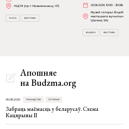
25.06.2026 10:00 - 30.08.202
НЦСМ (пр-т Незалежнасці, 47)
Музей гісторыі Віцебска
мастацкага вучылішча (в
МІНСК
ВЫСТАВЫ
Шагала, 5А)
ВІЦЕБСК
ВЫСТАВЫ
Апошняе
на Budzma.org
06.08.2026
ГРАМАДСТВА
ГІСТОРЫЯ
Забраць маёмасць у беларусаў. Схема
Кацярыны ІІ