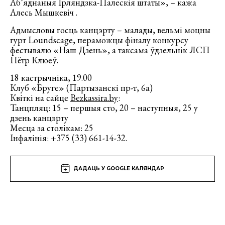
Аб’яднаныя Ірляндзка-Палескія штаты», – кажа
Алесь Мышкевіч .
Адмысловы госць канцэрту – малады, вельмі моцны
гурт Loundscage, пераможцы фіналу конкурсу
фестывалю «Наш Дзень», а таксама ўдзельнік ЛСП
Пётр Клюеў.
18 кастрычніка, 19.00
Клуб «Бруге» (Партызанскі пр-т, 6а)
Квіткі на сайце
Bezkassira.by
:
Танцпляц: 15 – першыя сто, 20 – наступныя, 25 у
дзень канцэрту
Месца за столікам: 25
Інфалінія: +375 (33) 661-14-32.
ДАДАЦЬ У GOOGLE КАЛЯНДАР