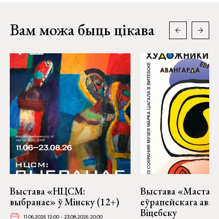
Вам можа быць цікава
Выстава «НЦСМ:
Выстава «Мастакі
выбранае» ў Мінску (12+)
еўрапейскага аван
Віцебску
11.06.2026 12:00 - 23.08.2026 20:00