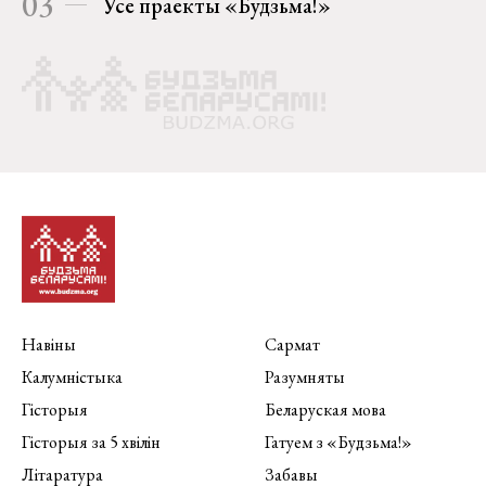
03
Усе праекты «Будзьма!»
Навіны
Сармат
Калумністыка
Разумняты
Гісторыя
Беларуская мова
Гісторыя за 5 хвілін
Гатуем з «Будзьма!»
Літаратура
Забавы