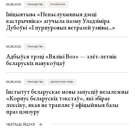
06.08.2026
ГРАМАДСТВА
ЛІТАРАТУРА
Ініцыятыва «Непаслухмяныя дзеці
кастрычніка» агучыла паэму Уладзіміра
Дубоўкі «І пурпуровых ветразей узвівы...»
06.08.2026
ГРАМАДСТВА
Адбыўся трэці «Вялікі Воз» — злёт-летнік
беларускіх навукоўцаў
06.08.2026
ГРАМАДСТВА
БЕЛАРУСКАЯ МОВА
Інстытут беларускае мовы запусціў незалежны
«Корпус беларускіх тэкстаў», які збірае
лексіку, якая не трапляе ў афіцыйныя базы
праз цэнзуру
ЧЫТАЦЬ ЯШЧЭ