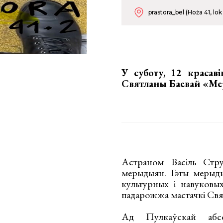
prastora_bel (Hoża 41, lok
У суботу, 12 красав
Святланы Баевай «М
Астраном Васіль Стру
мерыдыян. Гэты мерыды
культурных і навуковых 
падарожжа мастачкі Свя
Ад Пулкаўскай абс