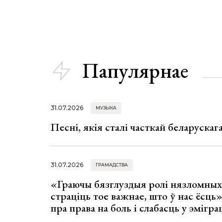
Папулярнае
31.07.2026
МУЗЫКА
Песні, якія сталі часткай беларуска
31.07.2026
ГРАМАДСТВА
«Граючы бязглуздыя ролі нязломны
страціць тое важнае, што ў нас ёсць
пра права на боль і слабасць у эмігра