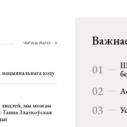
Важнае
ЧЫТАЦЬ ЯШЧЭ
Ш
01
га нацыянальнага коду
б
02
А
х людзей, мы можам
03
У
»: Ганна Златкоўская
цыі