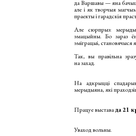
да Варшавы — яна бачыц
але і як творчыя магчым
праекты і гарадскія прас
Але сюрпрыз: мерыдыя
эмацыйны. Бо зараз ё
эміграцыі, становячыся 
Так, вы правільна зра
на захад.
На адкрыцці спадарын
мерыдыяна, які праходзі
Працуе выстава
да 21 к
Уваход вольны.