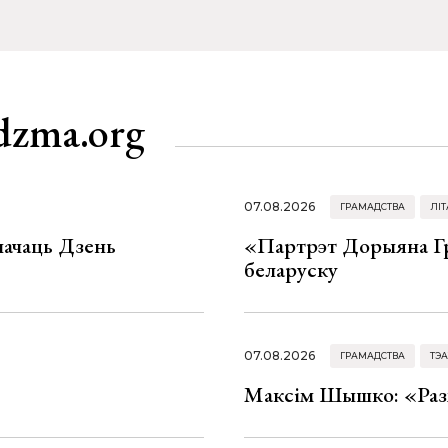
dzma.org
07.08.2026
ГРАМАДСТВА
ЛІТ
значаць Дзень
«Партрэт Дорыяна Гр
беларуску
07.08.2026
ГРАМАДСТВА
ТЭА
Максім Шышко: «Разм