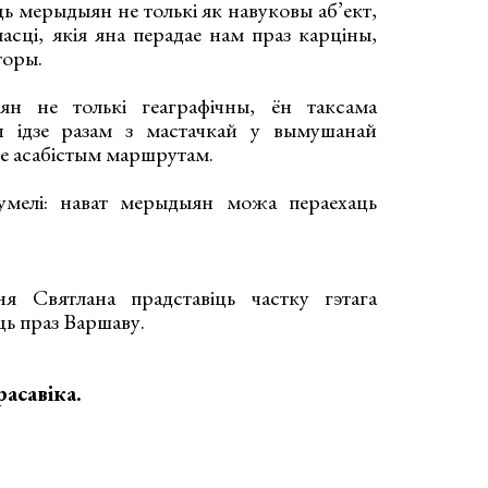
ь мерыдыян не толькі як навуковы аб’ект,
асці, якія яна перадае нам праз карціны,
торы.
н не толькі геаграфічны, ён таксама
н ідзе разам з мастачкай у вымушанай
яе асабістым маршрутам.
зумелі: нават мерыдыян можа пераехаць
я Святлана прадставіць частку гэтага
ць праз Варшаву.
расавіка.