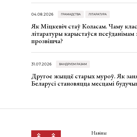
04.08.2026
ГРАМАДСТВА
ЛІТАРАТУРА
Як Міцкевіч стаў Коласам. Чаму клас
літаратуры карыстаўся псеўданімам 
прозвішча?
31.07.2026
ВАНДРУЕМ РАЗАМ
Другое жыццё старых муроў. Як зан
Беларусі становяцца месцамі будучы
Навіны