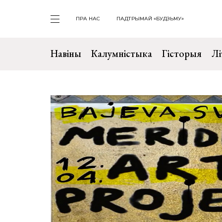
ПРА НАС
ПАДТРЫМАЙ «БУДЗЬМУ»
Навіны
Калумністыка
Гісторыя
Лі