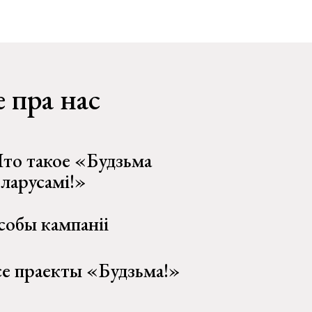
 пра нас
то такое «Будзьма
еларусамі!»
собы кампаніі
се праекты «Будзьма!»