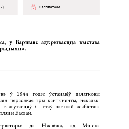
 2)
Бясплатнае
іка, у Варшаве адкрываецца
выстава
ерыдыян»
.
вэ ў 1844 годзе ўстанавіў пачатковы
ян перасякае тры кантыненты, некалькі
славутасцяў і... стаў часткай асабістага
тланы Баевай.
ерваторыі да Нясвіжа, ад Мінска