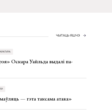
ЧЫТАЦЬ ЯШЧЭ
АРАТУРА
эя» Оскара Уайльда выдалі па-
ТР
аўляць — гэта таксама атака»