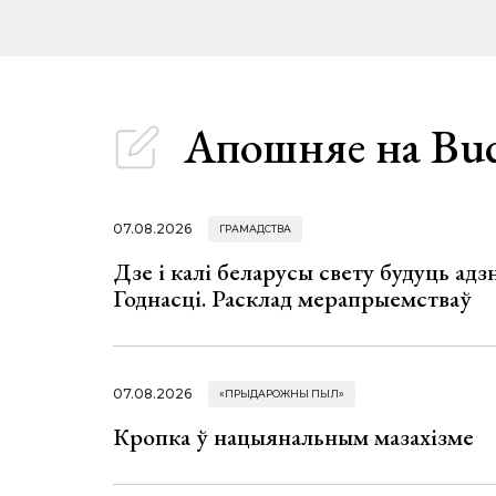
Апошняе
на Bu
07.08.2026
ГРАМАДСТВА
Дзе і калі беларусы свету будуць ад
Годнасці. Расклад мерапрыемстваў
07.08.2026
«ПРЫДАРОЖНЫ ПЫЛ»
Кропка ў нацыянальным мазахізме