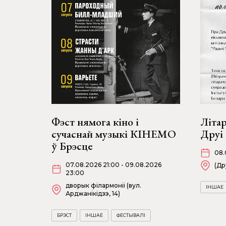
Фэст нямога кіно і
Літа
сучаснай музыкі КІНЕМО
Друі
ў Брэсце
08.
07.08.2026 21:00 - 09.08.2026
(Др
23:00
дворык філармоніі (вул.
ІНШАЕ
Арджанікідзэ, 14)
БРЭСТ
ІНШАЕ
ФЕСТЫВАЛІ