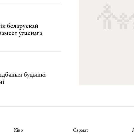
ік беларускай
замест уласнага
ядбаныя будынкі
ні
Кіно
Сармат