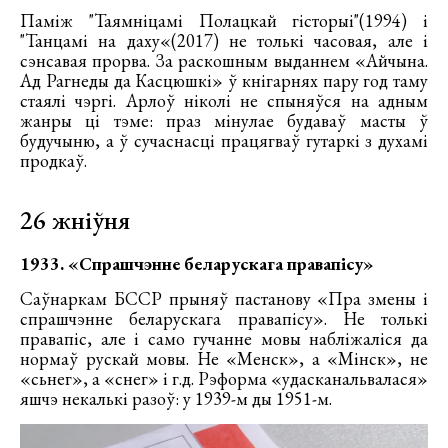
Паміж "Таямніцамі Полацкай гісторыі"(1994) і
"Танцамі на даху«(2017) не толькі часовая, але і
сэнсавая прорва. За раскошным выданнем «Айчына.
Ад Рагнеды да Касцюшкі» ў кнігарнях пару год таму
стаялі чэргі. Арлоў ніколі не спыняўся на адным
жанры ці тэме: праз мінулае будаваў масты ў
будучыню, а ў сучаснасці працягваў гутаркі з духамі
продкаў.
26 жніўня
1933. «Спрашчэнне беларускага правапісу»
Саўнаркам БССР прыняў пастанову «Пра змены і
спрашчэнне беларускага правапісу». Не толькі
правапіс, але і само гучанне мовы набліжаліся да
нормаў рускай мовы. Не «Менск», а «Мінск», не
«сьнег», а «снег» і г.д. Рэформа «удасканальвалася»
яшчэ некалькі разоў: у 1939-м ды 1951-м.