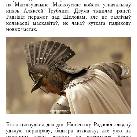
на Магілёўшчыне. Маскоўскае войска ўзначальваў
князь Аляксей Трубяцкі. Двума тыднямі раней
Радзівіл перамог пад Шкловам, але не разлічыў
колькасці маскавітаў, не чакаў хуткага падыходу
новых частак.
Бітва цягнулася два дні. Напачатку Радзівіл зладзіў
удалую пераправу, бадзёра атакаваў, але ўжо на
наступны дзень літвіны не вытрымалі ўдару