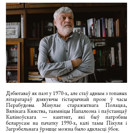
Дэбютаваў як паэт у 1970-х, але стаў адным з топавых
літаратараў дзякуючы гістарычнай прозе ў часы
Перабудовы. Мінулае старажытнага Полацка,
Вялікага Княства, таямніцы Напалеона і паўстанцаў
Каліноўскага — кантэнт, які быў патрэбны
беларусам на пачатку 1990-х, калі тамы Пікуля і
Загрэбельнага ўрэшце можна было адкласці ўбок.