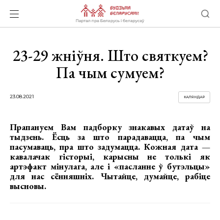
23-29 жніўня. Што святкуем?
Па чым сумуем?
23.08.2021
КАЛЯНДАР
Прапануем Вам падборку знакавых датаў на
тыдзень. Ёсць за што парадавацца, па чым
пасумаваць, пра што задумацца. Кожная дата —
кавалачак гісторыі, карысны не толькі як
артэфакт мінулага, але і «пасланне ў бутэльцы»
для нас сённяшніх. Чытайце, думайце, рабіце
высновы.