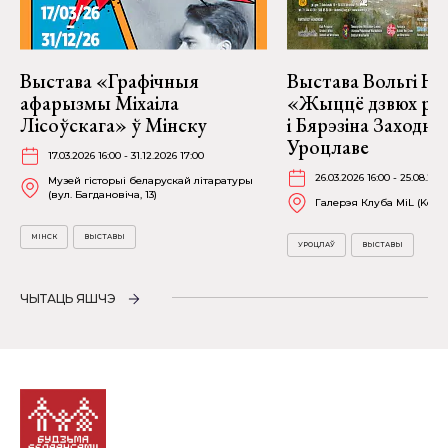
Выстава «Графічныя
Выстава Вольгі На
афарызмы Міхаіла
«Жыццё дзвюх рэк
Лісоўскага» ў Мінску
і Бярэзіна Заходня
Уроцлаве
17.03.2026 16:00 - 31.12.2026 17:00
26.03.2026 16:00 - 25.08.202
Музей гісторыі беларускай літаратуры
(вул. Багдановіча, 13)
Галерэя Клуба MiL (Kościu
МІНСК
ВЫСТАВЫ
УРОЦЛАЎ
ВЫСТАВЫ
ЧЫТАЦЬ ЯШЧЭ