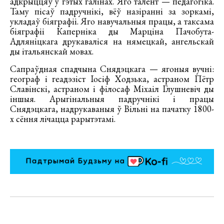
адкрыццяў у гэтых галінах. Яго талент — педагогіка.
Таму пісаў падручнікі, вёў назіранні за зоркамі,
укладаў біяграфіі. Яго навучальныя працы, а таксама
біяграфіі Каперніка ды Марціна Пачобута-
Адляніцкага друкаваліся на нямецкай, ангельскай
ды італьянскай мовах.
Сапраўдная спадчына Снядэцкага — ягоныя вучні:
географ і геадэзіст Іосіф Ходзька, астраном Пётр
Славінскі, астраном і філосаф Міхаіл Глушневіч ды
іншыя. Арыгінальныя падручнікі і працы
Снядэцкага, надрукаваныя ў Вільні на пачатку 1800-
х сёння лічацца рарытэтамі.