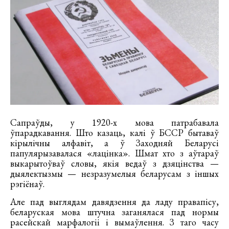
Сапраўды, у 1920-х мова патрабавала
ўпарадкавання. Што казаць, калі ў БССР бытаваў
кірылічны алфавіт, а ў Заходняй Беларусі
папулярызавалася «лацінка». Шмат хто з аўтараў
выкарытоўваў словы, якія ведаў з дзяцінства —
дыялектызмы — незразумелыя беларусам з іншых
рэгіёнаў.
Але пад выглядам давядзення да ладу правапісу,
беларуская мова штучна заганялася пад нормы
расейскай марфалогіі і вымаўлення. З таго часу