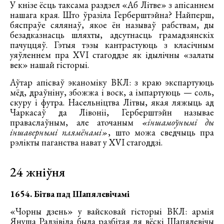
У кнізе ёсць таксама раздзел «Аб Літве» з апісаннем
нашага края. Што ўразіла Герберштэйна? Найперш,
бяспраўе сялянаў, якое ён называў рабствам, ды
безадказнасць шляхты, адсутнасць грамадзянскіх
пачуццяў. Гэтыя тэзы кантрастуюць з класічным
уяўленнем пра XVI стагоддзе як ідылічны «залаты
век» нашай гісторыі.
Аўтар апісваў эканоміку ВКЛ: з краю экспартуюць
мёд, драўніну, збожжа і воск, а імпартуюць — соль,
скуру і футра. Насельніцтва Літвы, якая ляжыць ад
Чаркасаў да Лівоніі, Герберштэйн называе
праваслаўным, але аточаным
«іншамоўнымі ды
іншавернымі плямёнамі»
, што можа сведчыць пра
рэлікты паганства нават у XVI стагоддзі.
24 жніўня
1654. Бітва пад Шапялевічамі
«Чорны дзень» у вайсковай гісторыі ВКЛ: армія
Януша Радзівіла была разбітая ля вёскі Шапялевічы