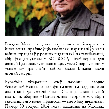
Генадзь Мікалаевіч, які стаў эталонам беларускага
інтэлігента, прайшоў цікавы шлях: партызаніў у часы
вайны, працаваў у розных выданнях і на тэлебачанні,
абіраўся дэпутатам у ВС БССР, пісаў вершы для
дзяцей і дарослых, кінасцэнары, уклаў першую кнігу
ўспамінаў пра свайго сябра Васіля Быкава пасля
ягонай смерці.
Бураўкін літаральна жыў паэзіяй. Паводле
ўспамінаў Някляева, галоўным ягоным жаданнем за
два тыдні да смерці было ўбачыць апошні свой
паэтычны зборнік «Нагаварыцца з зоркамі». Сябры
здзейснілі яго волю, прынеслі — мэтр быў шчаслівы...
Памёр 30 траўня 2014 года, пахаваны на Усходніх