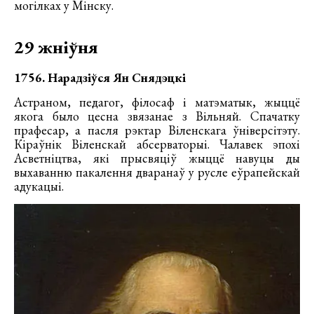
могілках у Мінску.
29 жніўня
1756. Нарадзіўся Ян Снядэцкі
Астраном, педагог, філосаф і матэматык, жыццё
якога было цесна звязанае з Вільняй. Спачатку
прафесар, а пасля рэктар Віленскага ўніверсітэту.
Кіраўнік Віленскай абсерваторыі. Чалавек эпохі
Асветніцтва, які прысвяціў жыццё навуцы ды
выхаванню пакалення дваранаў у русле еўрапейскай
адукацыі.