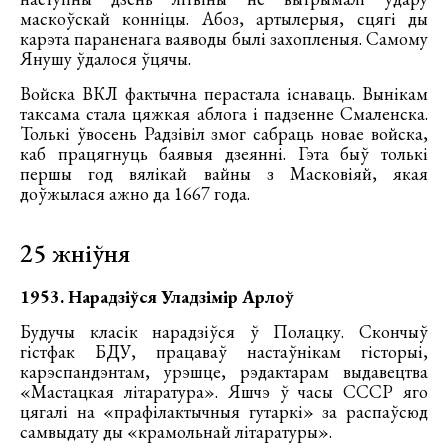
маскоўскай конніцы. Абоз, артылерыя, сцягі ды
карэта параненага ваяводы былі захопленыя. Самому
Янушу ўдалося ўцячы.
Войска ВКЛ фактычна перастала існаваць. Вынікам
таксама стала цяжкая аблога і падзенне Смаленска.
Толькі ўвосень Радзівіл змог сабраць новае войска,
каб працягнуць баявыя дзеянні. Гэта быў толькі
першы год вялікай вайны з Масковіяй, якая
доўжылася ажно да 1667 года.
25 жніўня
1953. Нарадзіўся Уладзімір Арлоў
Будучы класік нарадзіўся ў Полацку. Скончыў
гістфак БДУ, працаваў настаўнікам гісторыі,
карэспандэнтам, урэшце, рэдактарам выдавецтва
«Мастацкая літаратура». Яшчэ ў часы СССР яго
цягалі на «прафілактычныя гутаркі» за распаўсюд
самвыдату ды «крамольнай літаратуры».