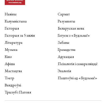
Навіны
Сармат
Калумністыка
Разумняты
Гісторыя
Беларуская мова
Гісторыя за 5 хвілін
Гатуем з «Будзьма!»
Літаратура
Забавы
Музыка
Грамадства
Кіно
Адукацыя
Афіша
Псіхалогія і самаразвіццё
Мастацтва
Экалогія
Тэатр
Паштоўкі ад «Будзьма!»
Вандроўкі
Трызуб і Пагоня