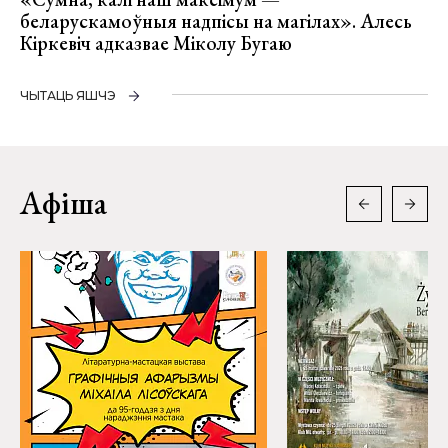
беларускамоўныя надпісы на магілах». Алесь
Кіркевіч адказвае Міколу Бугаю
ЧЫТАЦЬ ЯШЧЭ
Афіша