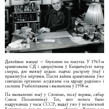
Далейшае жыццё — блуканне па пакутах. У 1943-м
арыштаваны СД і адпраўлены ў Калдычаўскі лагер
смерці, дзе выжыў цудам: падчас растрэлу ўпаў і
прыкінуўся мёртвым. Пасля вайны арыштаваны ўжо
савецкімі органамі: асуджаны «за здраду радзіме» і
сасланы. Рэабелітаваны і вызвалены ў 1958-м.
Па вызваленні жыў у Слоніме, пісаў вершы, сябар
Саюза Пісьменнікаў. Тое, што нельга было
надрукаваць у часы СССР, выдаў ужо ў незалежнай
Беларусі за год да смерці — зборнік «Вершы з-за