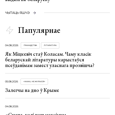
ЧЫТАЦЬ ЯШЧЭ
Папулярнае
04.08.2026
ГРАМАДСТВА
ЛІТАРАТУРА
Як Міцкевіч стаў Коласам. Чаму класік
беларускай літаратуры карыстаўся
псеўданімам замест уласнага прозвішча?
05.08.2026
«МАМА, НЕ ЖУРЫСЯ!»
Залегчы на дно ў Крыме
04.08.2026
«Сумна, калі наш максімум —