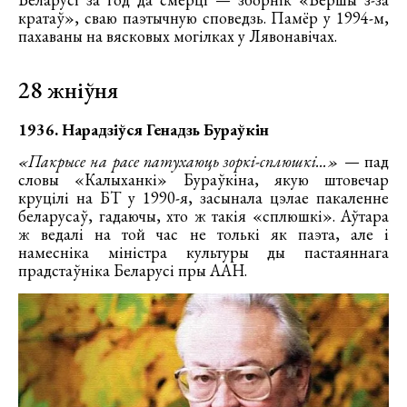
кратаў», сваю паэтычную споведзь. Памёр у 1994-м,
пахаваны на вясковых могілках у Лявонавічах.
28 жніўня
1936. Нарадзіўся Генадзь Бураўкін
«Пакрысе на расе патухаюць зоркі-сплюшкі...»
— пад
словы «Калыханкі» Бураўкіна, якую штовечар
круцілі на БТ у 1990-я, засынала цэлае пакаленне
беларусаў, гадаючы, хто ж такія «сплюшкі». Аўтара
ж ведалі на той час не толькі як паэта, але і
намесніка міністра культуры ды пастаяннага
прадстаўніка Беларусі пры ААН.