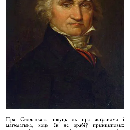
Пра Снядэцкага пішуць як пра астранома і
матэматыка, хоць ён не зрабіў прынцыповых