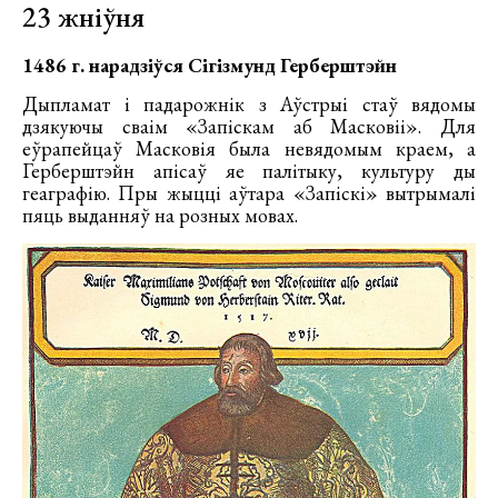
23 жніўня
1486 г. нарадзіўся Сігізмунд Герберштэйн
Дыпламат і падарожнік з Аўстрыі стаў вядомы
дзякуючы сваім «Запіскам аб Масковіі». Для
еўрапейцаў Масковія была невядомым краем, а
Герберштэйн апісаў яе палітыку, культуру ды
геаграфію. Пры жыцці аўтара «Запіскі» вытрымалі
пяць выданняў на розных мовах.