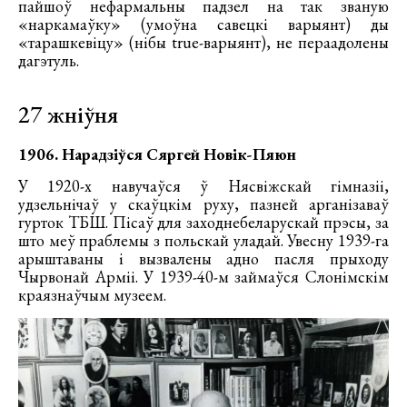
пайшоў нефармальны падзел на так званую
«наркамаўку» (умоўна савецкі варыянт) ды
«тарашкевіцу» (нібы true-варыянт), не пераадолены
дагэтуль.
27 жніўня
1906. Нарадзіўся Сяргей Новік-Пяюн
У 1920-х навучаўся ў Нясвіжскай гімназіі,
удзельнічаў у скаўцкім руху, пазней арганізаваў
гурток ТБШ. Пісаў для заходнебеларускай прэсы, за
што меў праблемы з польскай уладай. Увесну 1939-га
арыштаваны і вызвалены адно пасля прыходу
Чырвонай Арміі. У 1939-40-м займаўся Слонімскім
краязнаўчым музеем.