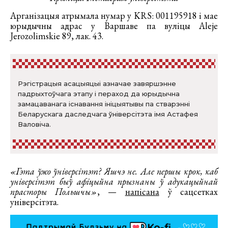
Арганізацыя атрымала нумар у KRS: 001195918 і мае
юрыдычны адрас у Варшаве па вуліцы Aleje
Jerozolimskie 89, лак. 43.
Рэгістрацыя асацыяцыі азначае завяршэнне
падрыхтоўчага этапу і пераход да юрыдычна
замацаванага існавання ініцыятывы па стварэнні
Беларускага даследчага ўніверсітэта імя Астафея
Валовіча.
«Гэта ўжо ўніверсітэт? Яшчэ не. Але першы крок, каб
універсітэт быў афіцыйна прызнаны ў адукацыйнай
прасторы Польшчы»
, —
напісана
ў сацсетках
універсітэта.