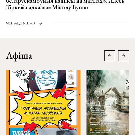
беларускамоўныя надпісы на магілах». Алесь
Кіркевіч адказвае Міколу Бугаю
ЧЫТАЦЬ ЯШЧЭ
Афіша