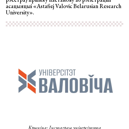
асацыяцыі «Astafiej Valovic Belarusian Research
University».
Крыніца: Інстаграм універсітэта