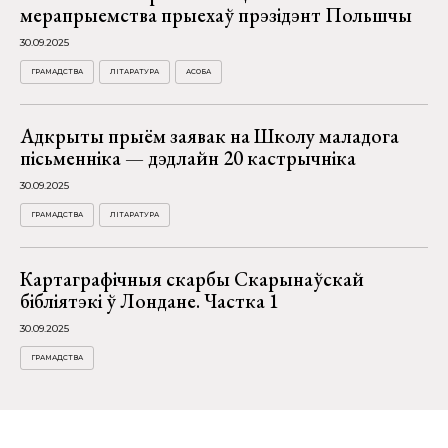
мерапрыемства прыехаў прэзідэнт Польшчы
30.09.2025
ГРАМАДСТВА
ЛІТАРАТУРА
АСОБА
Адкрыты прыём заявак на Школу маладога
пісьменніка — дэдлайн 20 кастрычніка
30.09.2025
ГРАМАДСТВА
ЛІТАРАТУРА
Картаграфічныя скарбы Скарынаўскай
бібліятэкі ў Лондане. Частка 1
30.09.2025
ГРАМАДСТВА