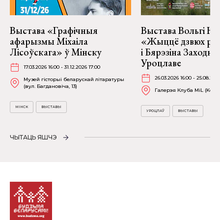
Выстава «Графічныя
Выстава Вольгі На
афарызмы Міхаіла
«Жыццё дзвюх рэк
Лісоўскага» ў Мінску
і Бярэзіна Заходня
Уроцлаве
17.03.2026 16:00 - 31.12.2026 17:00
26.03.2026 16:00 - 25.08.202
Музей гісторыі беларускай літаратуры
(вул. Багдановіча, 13)
Галерэя Клуба MiL (Kościu
МІНСК
ВЫСТАВЫ
УРОЦЛАЎ
ВЫСТАВЫ
ЧЫТАЦЬ ЯШЧЭ