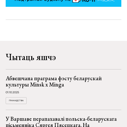
Чытаць яшчэ
Абвешчана праграма фэсту беларускай
культуры Minsk x Minga
01.10.2025
ГРАМАДСТВА
У Варшаве перапахавалі польска-беларускага
пісьменніка Сяргея Пясецкага. На