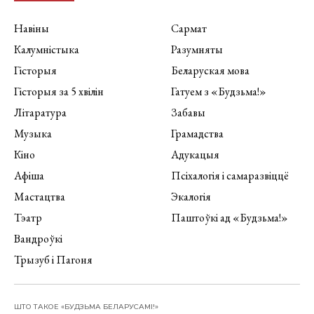
Навіны
Сармат
Калумністыка
Разумняты
Гісторыя
Беларуская мова
Гісторыя за 5 хвілін
Гатуем з «Будзьма!»
Літаратура
Забавы
Музыка
Грамадства
Кіно
Адукацыя
Афіша
Псіхалогія і самаразвіццё
Мастацтва
Экалогія
Тэатр
Паштоўкі ад «Будзьма!»
Вандроўкі
Трызуб і Пагоня
ШТО ТАКОЕ «БУДЗЬМА БЕЛАРУСАМІ!»