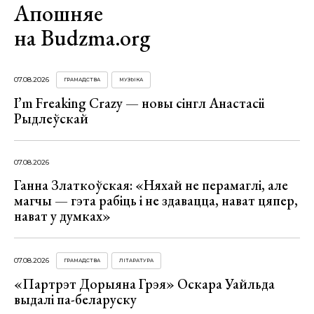
Апошняе
на Budzma.org
07.08.2026
ГРАМАДСТВА
МУЗЫКА
I’m Freaking Crazy — новы сінгл Анастасіі
Рыдлеўскай
07.08.2026
Ганна Златкоўская: «Няхай не перамаглі, але
магчы — гэта рабіць і не здавацца, нават цяпер,
нават у думках»
07.08.2026
ГРАМАДСТВА
ЛІТАРАТУРА
«Партрэт Дорыяна Грэя» Оскара Уайльда
выдалі па-беларуску