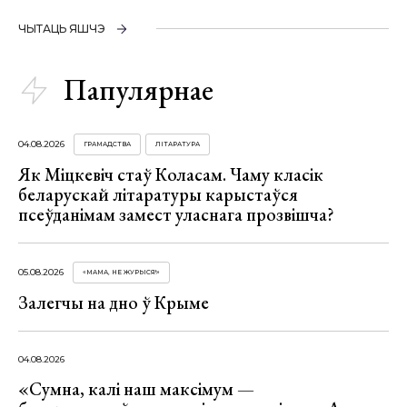
ЧЫТАЦЬ ЯШЧЭ
Папулярнае
04.08.2026
ГРАМАДСТВА
ЛІТАРАТУРА
Як Міцкевіч стаў Коласам. Чаму класік
беларускай літаратуры карыстаўся
псеўданімам замест уласнага прозвішча?
05.08.2026
«МАМА, НЕ ЖУРЫСЯ!»
Залегчы на дно ў Крыме
04.08.2026
«Сумна, калі наш максімум —