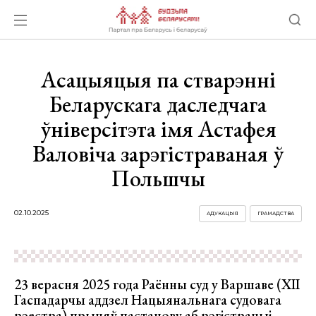
Асацыяцыя па стварэнні
Беларускага даследчага
ўніверсітэта імя Астафея
Валовіча зарэгістраваная ў
Польшчы
02.10.2025
АДУКАЦЫЯ
ГРАМАДСТВА
23 верасня 2025 года Раённы суд у Варшаве (XII
Гаспадарчы аддзел Нацыянальнага судовага
рэестра) прыняў пастанову аб рэгістрацыі