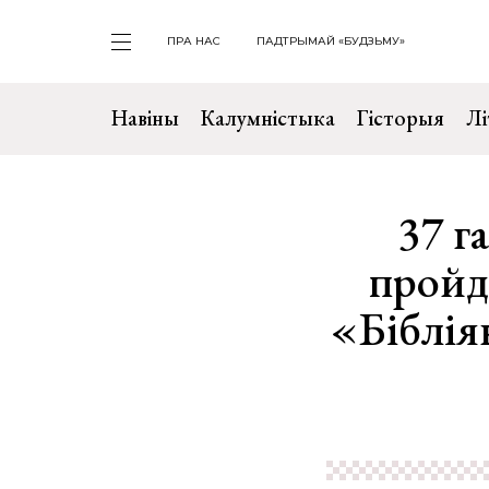
ПРА НАС
ПАДТРЫМАЙ «БУДЗЬМУ»
Навіны
Калумністыка
Гісторыя
Лі
37 г
пройд
«Бібліян