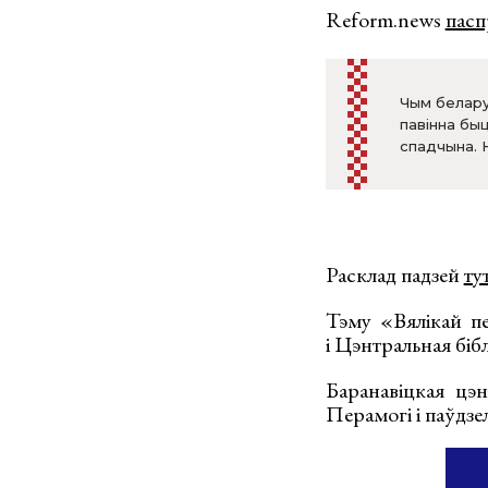
Reform.news
пасп
Чым белару
павінна быц
спадчына. Н
Расклад падзей
ту
Тэму «Вялікай пе
і Цэнтральная біб
Баранавіцкая цэн
Перамогі і паўдзе