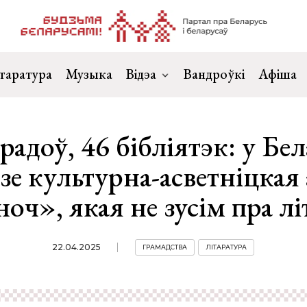
таратура
Музыка
Відэа
Вандроўкі
Афіша
арадоў, 46 бібліятэк: у Бел
зе культурна-асветніцкая
оч», якая не зусім пра л
22.04.2025
ГРАМАДСТВА
ЛІТАРАТУРА