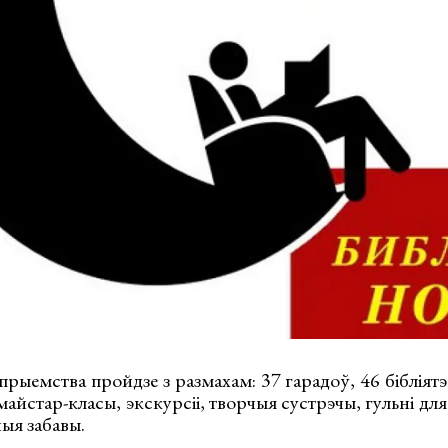
рыемства пройдзе з размахам: 37 гарадоў, 46 бібліятэ
майстар-класы, экскурсіі, творчыя сустрэчы, гульні для
ныя забавы.