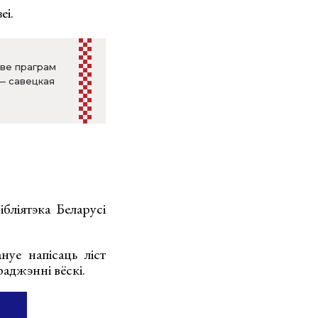
еі.
ове праграм
 — савецкая
бліятэка Беларусі
нуе напісаць ліст
раджэнні вёскі.