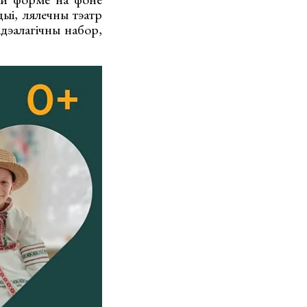
ыі, лялечны тэатр
ідэалагічны набор,