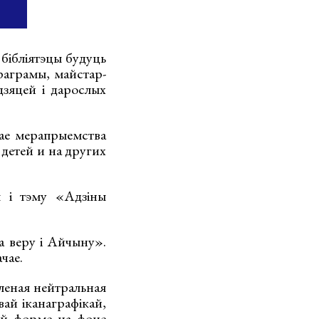
бібліятэцы будуць
раграмы, майстар-
дзяцей і дарослых
нае мерапрыемства
 детей и на других
м і тэму «Адзіны
а веру і Айчыну».
чае.
леная нейтральная
ай іканаграфікай,
ай форме на фоне