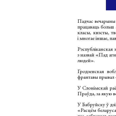
Падчас вечарыны 
працаваць больш 
класы, квэсты, тв
і многае іншае, па
Рэспубліканская 
з назвай «Пад агн
людей».
Гродзенская воб
франтавы прывал «Г
У Слонімскай раё
Праўда, за якую ве
У Бабруйску ў дзі
«Расцём беларуса
дзе сабраныя вы