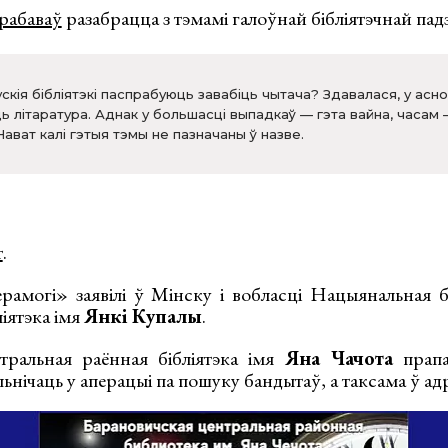
рабаваў
разабрацца з тэмамі галоўнай бібліятэчнай падз
скія бібліятэкі паспрабуюць завабіць чытача? Здавалася, у асн
ь літаратура. Аднак у большасці выпадкаў — гэта вайна, часам
ават калі гэтыя тэмы не пазначаны ў назве.
т
.
рамогі» заявілі ў Мінску і вобласці Нацыянальная бі
ліятэка імя
Янкі Купалы
.
тральная раённая бібліятэка імя
Яна Чачота
прапа
льнічаць у аперацыі па пошуку бандытаў, а таксама ў ад