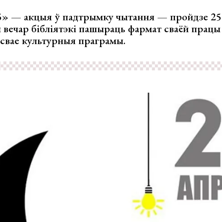
5» — акцыя ў падтрымку чытання — пройдзе 25 
ы вечар бібліятэкі пашыраць фармат сваёй працы
 свае культурныя праграмы.