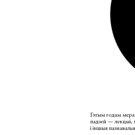
Гэтым годам мерап
падзей — лекцыі, 
і іншыя пазнаваль