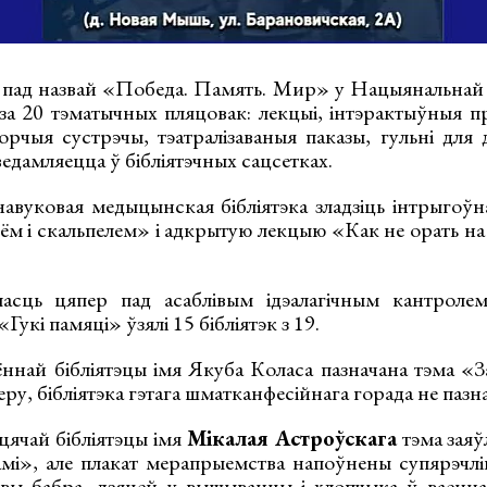
пад назвай «Победа. Память. Мир» у Нацыянальнай 
за 20 тэматычных пляцовак: лекцыі, інтэрактыўныя п
орчыя сустрэчы, тэатралізаваныя паказы, гульні для 
ведамляецца ў бібліятэчных сацсетках.
навуковая медыцынская бібліятэка зладзіць інтрыгоў
ём і скальпелем» і адкрытую лекцыю «Как не орать на
ласць цяпер пад асаблівым ідэалагічным кантроле
укі памяці» ўзялі 15 бібліятэк з 19.
ннай бібліятэцы імя Якуба Коласа пазначана тэма «З
ру, бібліятэка гэтага шматканфесійнага горада не пазна
цячай бібліятэцы імя
Мікалая Астроўскага
тэма заяў
мі», але плакат мерапрыемства напоўнены супярэчлів
явы бабра, дзяцей у вышыванцы і хлопчыка ў ваенн