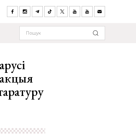
арусі
 акцыя
ітаратуру