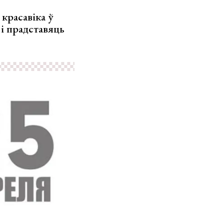
красавіка ў
 і прадставяць