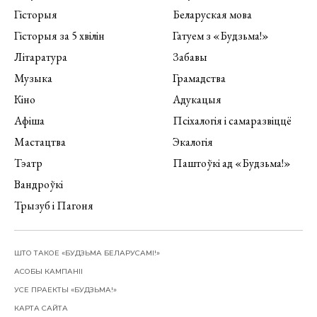
Гісторыя
Беларуская мова
Гісторыя за 5 хвілін
Гатуем з «Будзьма!»
Літаратура
Забавы
Музыка
Грамадства
Кіно
Адукацыя
Афіша
Псіхалогія і самаразвіццё
Мастацтва
Экалогія
Тэатр
Паштоўкі ад «Будзьма!»
Вандроўкі
Трызуб і Пагоня
ШТО ТАКОЕ «БУДЗЬМА БЕЛАРУСАМІ!»
АСОБЫ КАМПАНІІ
УСЕ ПРАЕКТЫ «БУДЗЬМА!»
КАРТА САЙТА