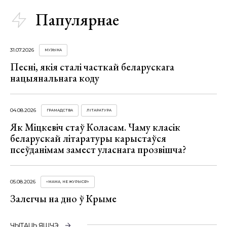
Папулярнае
31.07.2026
МУЗЫКА
Песні, якія сталі часткай беларускага
нацыянальнага коду
04.08.2026
ГРАМАДСТВА
ЛІТАРАТУРА
Як Міцкевіч стаў Коласам. Чаму класік
беларускай літаратуры карыстаўся
псеўданімам замест уласнага прозвішча?
05.08.2026
«МАМА, НЕ ЖУРЫСЯ!»
Залегчы на дно ў Крыме
ЧЫТАЦЬ ЯШЧЭ