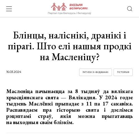
Блінцы, наліснікі, дранікі і
пірагі. Што елі нашыя продкі
на Масленіцу?
16.03.2024
ГАТУЕМ З «БУДЗЬМА!»
ГІСТОРЫЯ
Масленіца пачынаецца за 8 тыдняў да вялікага
хрысціянскага свята — Вялікадня. У 2024 годзе
тыдзень Маслёнкі прыпадае з 11 па 17 сакавіка.
Распавядаем пра гісторыю свята і дзелімся
рэцэптамі страў, якія можна прыгатаваць
на выходныя сваім блізкім.