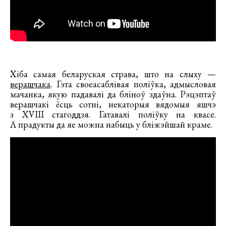
Хіба самая беларуская страва, што на слыху —
верашчака
. Гэта своеасаблівая поліўка, адмысловая
мачанка, якую падавалі да бліноў здаўна. Рэцэптаў
верашчакі ёсць сотні, некаторыя вядомыя яшчэ
з XVIII стагоддзя. Гатавалі поліўку на квасе.
А прадукты да яе можна набыць у бліжэйшай краме.