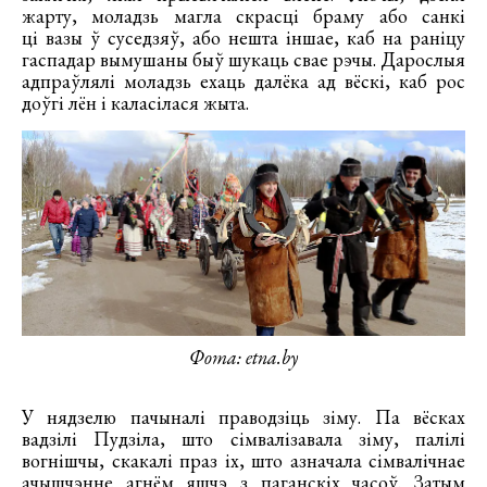
жарту, моладзь магла скрасці браму або санкі
ці вазы ў суседзяў, або нешта іншае, каб на раніцу
гаспадар вымушаны быў шукаць свае рэчы. Дарослыя
адпраўлялі моладзь ехаць далёка ад вёскі, каб рос
доўгі лён і каласілася жыта.
Фота: etna.by
У нядзелю пачыналі праводзіць зіму. Па вёсках
вадзілі Пудзіла, што сімвалізавала зіму, палілі
вогнішчы, скакалі праз іх, што азначала сімвалічнае
ачышчэнне агнём яшчэ з паганскіх часоў. Затым