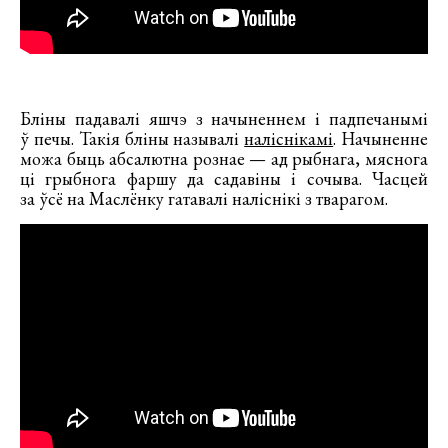
Бліны падавалі яшчэ з начыненнем і падпечанымі
ў печы. Такія бліны называлі
наліснікамі
. Начыненне
можа быць абсалютна рознае — ад рыбнага, мяснога
ці грыбнога фаршу да садавіны і сочыва. Часцей
за ўсё на Маслёнку гатавалі наліснікі з тварагом.