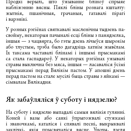
Продкі верылі, што ўжыванне бліноў спрыяе
набліжэнню вясны. Пяклі бліны рознага кшталту:
жытнія, пшанічныя, грачаныя, гатавалі пірагі
і варэнікі.
У розных рэгіёнах святкавалі масленічны тыдзень па-
свойму, некаторыя пачыналі есці бліны з панядзелка,
іншыя — з чацвярга, бо гэты дзень лічыўся шырокім
або тлустым, трэба было дагадзіць хатнім жывёлам.
Іх таксама частавалі блінамі і іншымі прысмакамі
са стала гаспадароў. У некаторых рэгіёнах ужывалі
стравы выключна без мяса, іншыя — ласаваліся ўсімі
прысмакамі перад Вялікім пастом. У апошні дзень
перад пастом на стале мусілі быць стравы з яйкамі —
сімвалам Вялікадня.
Як забаўляліся ў суботу і нядзелю?
На суботу і нядзелю выпадалі самыя вялікія гулянні.
Коней і вазы або санкі ўпрыгожвалі стужкамі
і званочкамі, каталіся і спявалі песні, выкрыквалі
заклічкі, якія прысвячаліся вясне. Уночы, дзеля