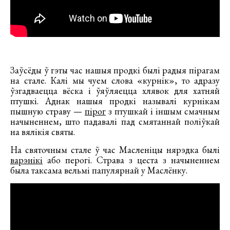
Заўсёды ў гэты час нашыя продкі былі радыя пірагам
на стале. Калі мы чуем слова «курнік», то адразу
ўзгадваецца вёска і ўяўляецца хлявок для хатняй
птушкі. Аднак нашыя продкі называлі курнікам
пышную страву —
пірог
з птушкай і іншым смачным
начыненнем, што падавалі пад смятаннай поліўкай
на вялікія святы.
На святочным стале ў час Масленіцы нярэдка былі
варэнікі
або перогі. Страва з цеста з начыненнем
была таксама вельмі папулярнай у Маслёнку.