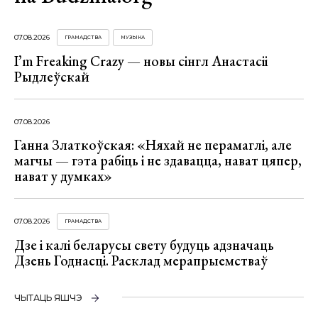
07.08.2026
ГРАМАДСТВА
МУЗЫКА
I’m Freaking Crazy — новы сінгл Анастасіі
Рыдлеўскай
07.08.2026
Ганна Златкоўская: «Няхай не перамаглі, але
магчы — гэта рабіць і не здавацца, нават цяпер,
нават у думках»
07.08.2026
ГРАМАДСТВА
Дзе і калі беларусы свету будуць адзначаць
Дзень Годнасці. Расклад мерапрыемстваў
ЧЫТАЦЬ ЯШЧЭ