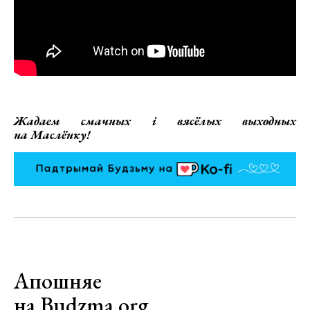
Жадаем смачных і вясёлых выходных
на Маслёнку!
Апошняе
на Budzma.org