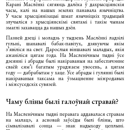
Карані Маслёнкі сягяюць далёка ў дахрысціянскія
часы, калі на нашых землях панавала язычніцтва.
У часы хрысціянізацыі шмат язычніцкіх традыцый
злучыліся з хрысціянскімі святамі і такім чынам
змаглі захавацца да нашых дзён.
Пазней дзеці і моладзь у тыдзень Маслёнкі ладзілі
гульні, шанавалі бабак-павітух, дзякуючы якім
з’явіліся на свет. Дарослыя віншавалі маладых, якія
ажаніліся цягам года. На Масленічным тыдні ўсе
дзеянні і абрады былі накіраваныя на забеспячэнне
сваёй сям’і багатым ураджаем увосень, а цягам
году — дабрабытам у хаце. Усе абрады і гулянні былі
накіраваныя таксама на ўзмацненне міжродавых
і міжсуседскіх сувязей.
Чаму бліны былі галоўнай стравай?
На Масленічным тыдні перавага аддавалася стравам
на малацэ, а асновай заўсёды былі бліны, што
сімвалізавалі сонца — знак надыходу цеплыні.