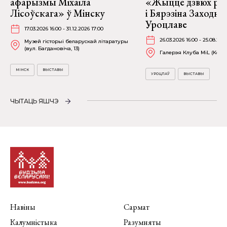
афарызмы Міхаіла
«Жыццё дзвюх рэк
Лісоўскага» ў Мінску
і Бярэзіна Заходня
Уроцлаве
17.03.2026 16:00 - 31.12.2026 17:00
26.03.2026 16:00 - 25.08.202
Музей гісторыі беларускай літаратуры
(вул. Багдановіча, 13)
Галерэя Клуба MiL (Kościu
МІНСК
ВЫСТАВЫ
УРОЦЛАЎ
ВЫСТАВЫ
ЧЫТАЦЬ ЯШЧЭ
Навіны
Сармат
Калумністыка
Разумняты