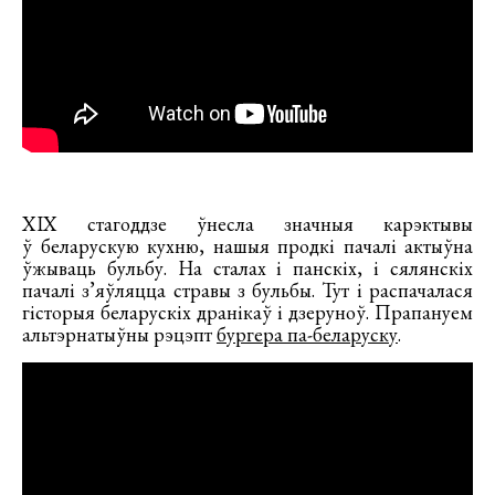
ХІХ стагоддзе ўнесла значныя карэктывы
ў беларускую кухню, нашыя продкі пачалі актыўна
ўжываць бульбу. На сталах і панскіх, і сялянскіх
пачалі з’яўляцца стравы з бульбы. Тут і распачалася
гісторыя беларускіх дранікаў і дзеруноў. Прапануем
альтэрнатыўны рэцэпт
бургера па-беларуску
.