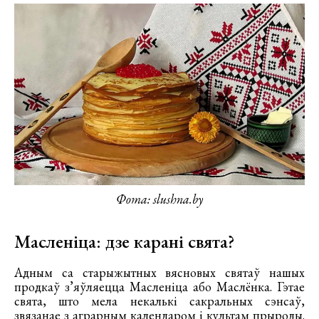
Фота: slushna.by
Масленіца: дзе карані свята?
Адным са старыжытных вясновых святаў нашых
продкаў з’яўляецца Масленіца або Маслёнка. Гэтае
свята, што мела некалькі сакральных сэнсаў,
звязанае з аграрным календаром і культам прыроды.