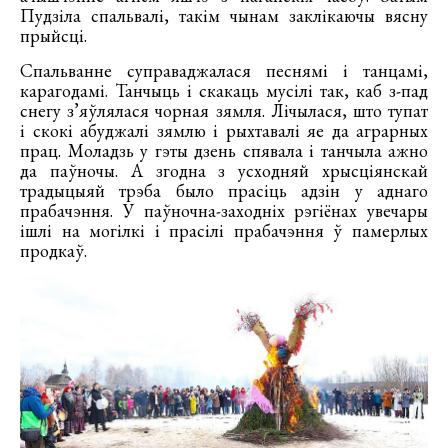
Пудзіла спальвалі, такім чынам заклікаючы вясну
прыйсці.
Спальванне суправаджалася песнямі і танцамі,
карагодамі. Танчыць і скакаць мусілі так, каб з-пад
снегу з’яўлялася чорная зямля. Лічылася, што тупат
і скокі абуджалі зямлю і рыхтавалі яе да аграрных
прац. Моладзь у гэты дзень спявала і танчыла ажно
да паўночы. А згодна з усходняй хрысціянскай
традыцыяй трэба было прасіць адзін у аднаго
прабачэння. У паўночна-заходніх рэгіёнах увечары
ішлі на могілкі і прасілі прабачэння ў памерлых
продкаў.