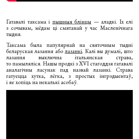
Гатавалі таксама і
пышныя блінцы
— аладкі. Іх елі
з сочывам, мёдам ці смятанай у час Масленічнага
тыдня.
Таксама была папулярнай на святочным тыдні
беларуская лазання або
лазанкі
. Калі вы думалі, што
лазання выключна італьянская страва,
то памыляліся. Нашы продкі з XVI стагоддзя гатавалі
аналагічны ласунак пад назвай лазанкі. Страва
гатуецца хутка, лёгка, з простых інгрэдыентаў,
і яе хопіць на некалькі асобаў.