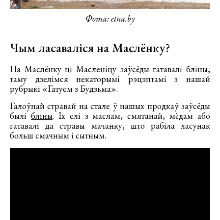
Фота: etna.by
Чым ласаваліся на Маслёнку?
На Маслёнку ці Масленіцу заўсёды гатавалі бліны,
таму дзелімся некаторымі рэцэптамі з нашай
рубрыкі «Гатуем з Будзьма».
Галоўнай стравай на стале ў нашых продкаў заўсёды
былі
бліны
. Іх елі з маслам, смятанай, мёдам або
гатавалі да стравы мачанку, што рабіла ласунак
больш смачным і сытным.