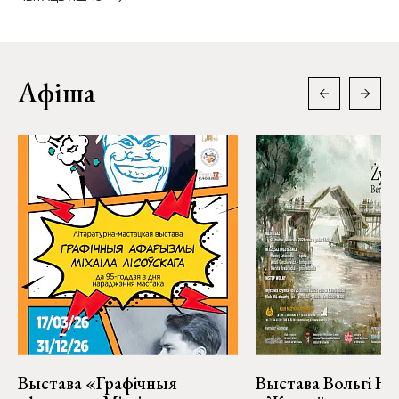
Афіша
Выстава «Графічныя
Выстава Вольгі На