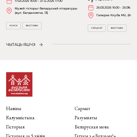
17.03.2026 16:00 - 31.12.2026 17:00
26.03.2026 16:00 - 25.08.202
Музей гісторыі беларускай літаратуры
(вул. Багдановіча, 13)
Галерэя Клуба MiL (Kościu
МІНСК
ВЫСТАВЫ
УРОЦЛАЎ
ВЫСТАВЫ
ЧЫТАЦЬ ЯШЧЭ
Навіны
Сармат
Калумністыка
Разумняты
Гісторыя
Беларуская мова
Гісторыя за 5 хвілін
Гатуем з «Будзьма!»