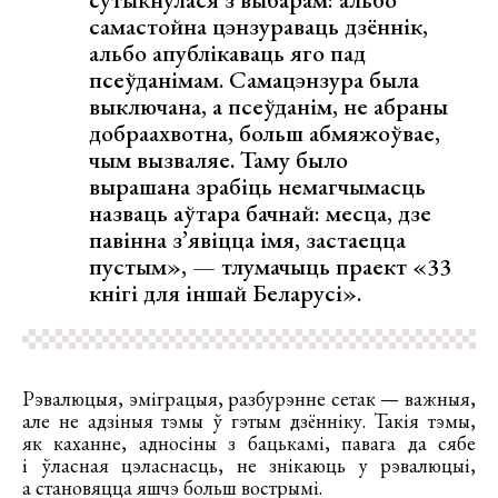
самастойна цэнзураваць дзённік,
альбо апублікаваць яго пад
псеўданімам. Самацэнзура была
выключана, а псеўданім, не абраны
добраахвотна, больш абмяжоўвае,
чым вызваляе. Таму было
вырашана зрабіць немагчымасць
назваць аўтара бачнай: месца, дзе
павінна з’явіцца імя, застаецца
пустым», —
тлумачыць
праект «33
кнігі для іншай Беларусі».
Рэвалюцыя, эміграцыя, разбурэнне сетак — важныя,
але не адзіныя тэмы ў гэтым дзённіку. Такія тэмы,
як каханне, адносіны з бацькамі, павага да сябе
і ўласная цэласнасць, не знікаюць у рэвалюцыі,
а становяцца яшчэ больш вострымі.