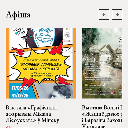
Афіша
Выстава «Графічныя
Выстава Вольгі На
афарызмы Міхаіла
«Жыццё дзвюх рэк
Лісоўскага» ў Мінску
і Бярэзіна Заходня
Уроцлаве