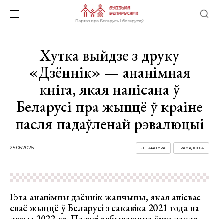
Хутка выйдзе з друку
«Дзённік» — ананімная
кніга, якая напісана ў
Беларусі пра жыццё ў краіне
пасля падаўленай рэвалюцыі
25.06.2025
ЛІТАРАТУРА
ГРАМАДСТВА
Гэта ананімны дзённік жанчыны, якая апісвае
сваё жыццё ў Беларусі з сакавіка 2021 года па
люты 2022-га. Падзеі адбываюцца ўжо пасля