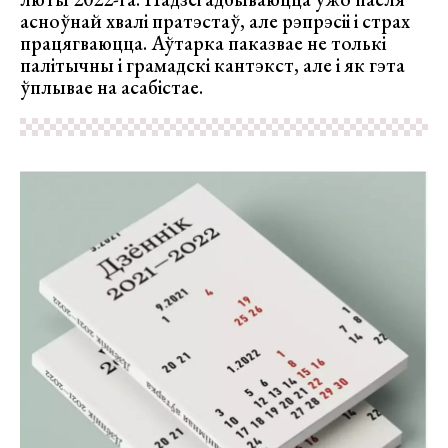
асноўнай хвалі пратэстаў, але рэпрэсіі і страх
працягваюцца. Аўтарка паказвае не толькі
палітычны і грамадскі кантэкст, але і як гэта
ўплывае на асабістае.