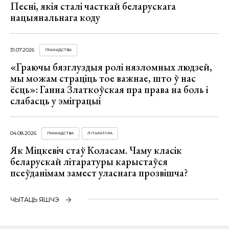
Песні, якія сталі часткай беларускага
нацыянальнага коду
31.07.2026
ГРАМАДСТВА
«Граючы бязглуздыя ролі нязломных людзей,
мы можам страціць тое важнае, што ў нас
ёсць»: Ганна Златкоўская пра права на боль і
слабасць у эміграцыі
04.08.2026
ГРАМАДСТВА
ЛІТАРАТУРА
Як Міцкевіч стаў Коласам. Чаму класік
беларускай літаратуры карыстаўся
псеўданімам замест уласнага прозвішча?
ЧЫТАЦЬ ЯШЧЭ