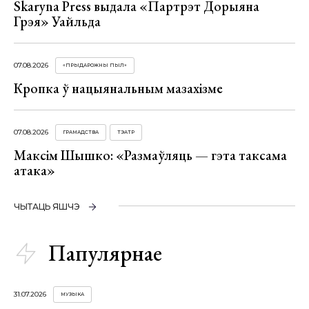
Skaryna Press выдала «Партрэт Дорыяна
Грэя» Уайльда
07.08.2026
«ПРЫДАРОЖНЫ ПЫЛ»
Кропка ў нацыянальным мазахізме
07.08.2026
ГРАМАДСТВА
ТЭАТР
Максім Шышко: «Размаўляць — гэта таксама
атака»
ЧЫТАЦЬ ЯШЧЭ
Папулярнае
31.07.2026
МУЗЫКА