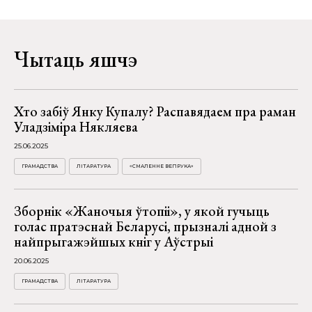
Чытаць яшчэ
Хто забіў Янку Купалу? Распавядаем пра раман
Уладзіміра Някляева
25.06.2025
ГРАМАДСТВА
ЛІТАРАТУРА
«СМАЛЕННЕ ВЕПРУКА»
Зборнік «Жаночыя ўтопіі», у якой гучыць
голас пратэснай Беларусі, прызналі адной з
найпрыгажэйшых кніг у Аўстрыі
20.06.2025
ГРАМАДСТВА
ЛІТАРАТУРА