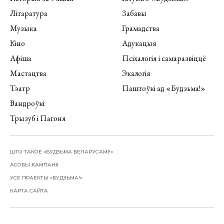
Літаратура
Забавы
Музыка
Грамадства
Кіно
Адукацыя
Афіша
Псіхалогія і самаразвіццё
Мастацтва
Экалогія
Тэатр
Паштоўкі ад «Будзьма!»
Вандроўкі
Трызуб і Пагоня
ШТО ТАКОЕ «БУДЗЬМА БЕЛАРУСАМІ!»
АСОБЫ КАМПАНІІ
УСЕ ПРАЕКТЫ «БУДЗЬМА!»
КАРТА САЙТА