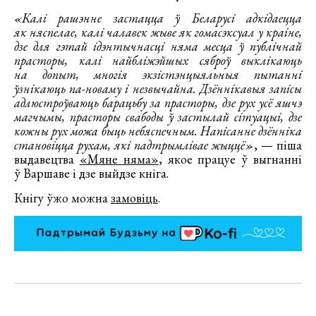
«Калі рашэнне застацца ў Беларусі адкідаецца
як няспелае, калі чалавек жыве як гомасэксуал у краіне,
дзе для гэтай ідэнтычнасці няма месца ў публічнай
прасторы, калі найбліжэйшых сяброў выклікаюць
на допыт, многія экзістэнцыяльныя пытанні
ўзнікаюць па-новаму і незвычайна. Дзённікавыя запісы
адлюстроўваюць барацьбу за прасторы, дзе рух усё яшчэ
магчымы, прасторы свабоды ў застылай сітуацыі, дзе
кожны рух можа быць небяспечным. Напісанне дзённіка
становіцца рухам, які падтрымлівае жыццё»
, — піша
выдавецтва
«Мяне няма»
, якое працуе ў выгнанні
ў Варшаве і дзе выйдзе кніга.
Кнігу ўжо можна
замовіць
.