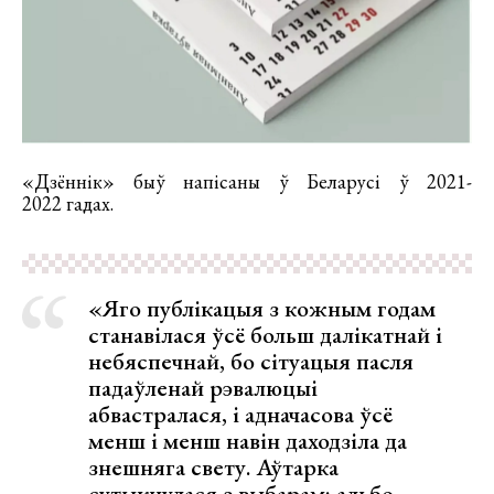
«Дзённік» быў напісаны ў Беларусі ў 2021-
2022 гадах.
«Яго публікацыя з кожным годам
станавілася ўсё больш далікатнай і
небяспечнай, бо сітуацыя пасля
падаўленай рэвалюцыі
абвастралася, і адначасова ўсё
менш і менш навін даходзіла да
знешняга свету. Аўтарка
сутыкнулася з выбарам: альбо