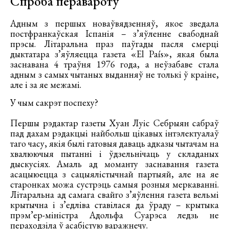
Спроба перавароту
Адным з першых новаўвядзенняў, якое зведала
постфранкаўская Іспанія – з’яўленне свабоднай
прэсы. Літаральна праз паўгады пасля смерці
дыктатара з’яўляецца газета «El País», якая была
заснавана 4 траўня 1976 года, а неўзабаве стала
адным з самых чытаных выданняў не толькі ў краіне,
але і за яе межамі.
У чым сакрэт поспеху?
Першы рэдактар газеты Хуан Луіс Себрыян сабраў
пад дахам рэдакцыі найбольш цікавых інтэлектуалаў
таго часу, якія былі гатовыя даваць адказы чытачам на
хвалюючыя пытанні і ўдзельнічаць у складаных
дыскусіях. Амаль ад моманту заснавання газета
асацыюецца з сацыялістычнай партыяй, але на яе
старонках можа сустрэць самыя розныя меркаванні.
Літаральна ад самага свайго з’яўлення газета вельмі
крытычна і з’едліва ставілася да ўраду – крытыка
прэм’ер-міністра Адольфа Суарэса ледзь не
пераходзіла ў асабістую варажнечу.