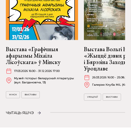
Выстава «Графічныя
Выстава Вольгі На
афарызмы Міхаіла
«Жыццё дзвюх рэк
Лісоўскага» ў Мінску
і Бярэзіна Заходня
Уроцлаве
17.03.2026 16:00 - 31.12.2026 17:00
26.03.2026 16:00 - 25.08.202
Музей гісторыі беларускай літаратуры
(вул. Багдановіча, 13)
Галерэя Клуба MiL (Kościu
МІНСК
ВЫСТАВЫ
УРОЦЛАЎ
ВЫСТАВЫ
ЧЫТАЦЬ ЯШЧЭ