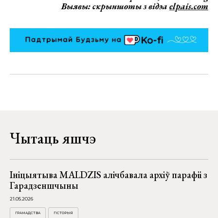
Выявы: скрыншоты з відэа
elpais.com
Чытаць яшчэ
Ініцыятыва MALDZIS алічбавала архіў парафіі з
Гарадзеншчыны
21.05.2026
ГРАМАДСТВА
ГІСТОРЫЯ