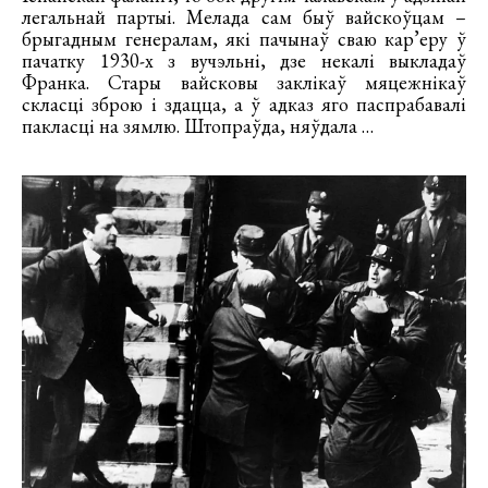
легальнай партыі. Мелада сам быў вайскоўцам –
брыгадным генералам, які пачынаў сваю кар’еру ў
пачатку 1930-х з вучэльні, дзе некалі выкладаў
Франка. Стары вайсковы заклікаў мяцежнікаў
скласці зброю і здацца, а ў адказ яго паспрабавалі
пакласці на зямлю. Штопраўда, няўдала …