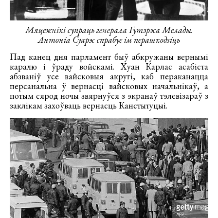
Мяцежнікі супраць генерала Гутэрэса Мелады.
Антоніа Суарэс спрабуе ім перашкодзіць
Пад канец дня парламент быў абкружаны вернымі
каралю і ўраду войскамі. Хуан Карлас асабіста
абзваніў усе вайсковыя акругі, каб пераканацца
персанальна ў вернасці вайсковых начальнікаў, а
потым сярод ночы звярнуўся з экранаў тэлевізараў з
заклікам захоўваць вернасць Канстытуцыі.