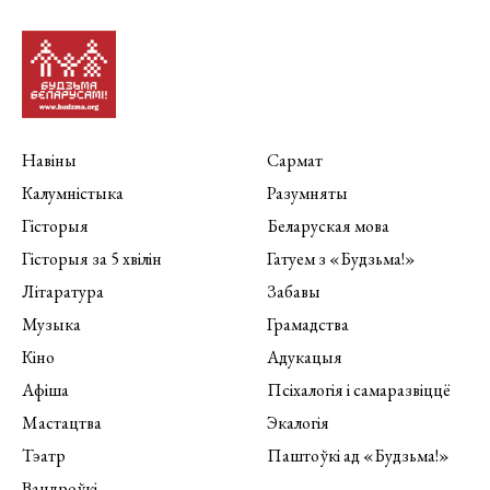
Навіны
Сармат
Калумністыка
Разумняты
Гісторыя
Беларуская мова
Гісторыя за 5 хвілін
Гатуем з «Будзьма!»
Літаратура
Забавы
Музыка
Грамадства
Кіно
Адукацыя
Афіша
Псіхалогія і самаразвіццё
Мастацтва
Экалогія
Тэатр
Паштоўкі ад «Будзьма!»
Вандроўкі