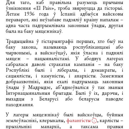
Для таго, каб правільна разумець прычыны
ўзнікнення «El Pais», трэба звярнуцца да гісторыі.
Летам 1936 года ў Іспаніі адбыўся вайсковы
пераварот, які неўзабаве падзяліў краіну напалам –
адна часта падтрымлівала законныя ўлады, другая
была на баку мяцежнікаў.
Традыцыйна ў гістарыяграфіі першых, хто быў на
баку закона, называюць рэспубліканцамі або
чырвонымі, а вайскоўцаў, якія ўласна і паднялі
мяцеж – нацыяналістамі. У абодвух лагерах
сабралася даволі стракатая кампанія – на баку
Рэспублікі былі і лібералы, і дэмакраты, і
сацыялісты, і камуністы, і анархісты. Замежныя
добраахвотнікі, якія ехалі падтрымаць законныя
ўлады ў Мадрыдзе, аб’ядноўваліся ў так званыя
Інтэрнацыянальныя брыгады. Былі ў іх, дарэчы, і
выхадцы з Беларусі або беларусы паводле
паходжання.
У лагеры мяцежнікаў былі вайскоўцы, буйныя
землеўласнікі, клерыкалы,
фалангісты
, карлісты –
прыхільнікі манархіі, а таксама правыя