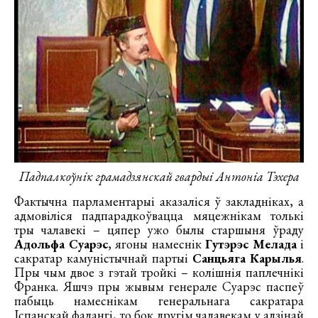
Падпалкоўнік грамадзянскай гвардыі Антоніа Тэхера
Фактычна парламентарыі аказаліся ў закладніках, а
адмовіліся падпарадкоўвацца мяцежнікам толькі
тры чалавекі – цяпер ужо былы старшыня ўраду
Адольфа Суарэс
, ягоны намеснік
Гутэрэс Мелада
і
сакратар камуністычнай партыі
Санцьяга Карылья
.
Пры чым двое з гэтай тройкі – колішнія паплечнікі
Франка. Яшчэ пры жывым генерале Суарэс паспеў
пабыць намеснікам генеральнага сакратара
Іспанскай фалангі, то бок другім чалавекам у адзінай