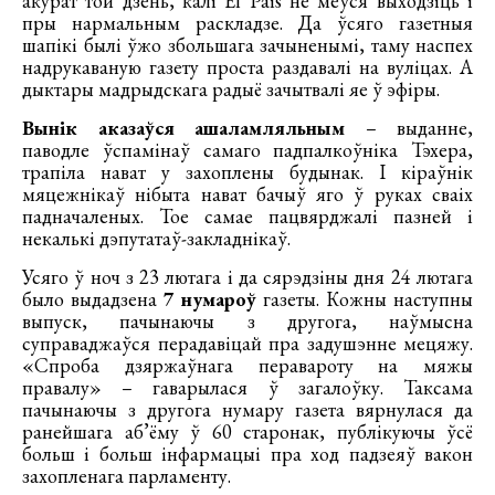
акурат той дзень, калі El País не меўся выходзіць і
пры нармальным раскладзе. Да ўсяго газетныя
шапікі былі ўжо збольшага зачыненымі, таму наспех
надрукаваную газету проста раздавалі на вуліцах. А
дыктары мадрыдскага радыё зачытвалі яе ў эфіры.
Вынік аказаўся ашаламляльным
– выданне,
паводле ўспамінаў самаго падпалкоўніка Тэхера,
трапіла нават у захоплены будынак. І кіраўнік
мяцежнікаў нібыта нават бачыў яго ў руках сваіх
падначаленых. Тое самае пацвярджалі пазней і
некалькі дэпутатаў-закладнікаў.
Усяго ў ноч з 23 лютага і да сярэдзіны дня 24 лютага
было выдадзена
7 нумароў
газеты. Кожны наступны
выпуск, пачынаючы з другога, наўмысна
суправаджаўся перадавіцай пра задушэнне мецяжу.
«Спроба дзяржаўнага перавароту на мяжы
правалу» – гаварылася ў загалоўку. Таксама
пачынаючы з другога нумару газета вярнулася да
ранейшага аб’ёму ў 60 старонак, публікуючы ўсё
больш і больш інфармацыі пра ход падзеяў вакон
захопленага парламенту.