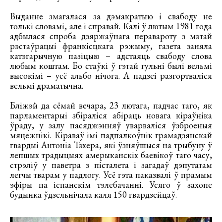
Выданне змагалася за дэмакратыю і свабоду не
толькі словамі, але і справай. Калі ў лютым 1981 года
адбылася спроба дзяржаўнага перавароту з мэтай
рэстаўрацыі франкісцкага рэжыму, газета заняла
катэгарычную пазіцыю – адстаяць свабоду слова
любым коштам. Бо стаўкі ў гэтай гульні былі вельмі
высокімі – усё альбо нічога. А падзеі разгортваліся
вельмі драматычна.
Бліжэй да сёмай вечара, 23 лютага, падчас таго, як
парламентарыі збіраліся абіраць новага кіраўніка
ўраду, у залу пасяджэнняў уварваліся ўзброеныя
мяцежнікі. Кіраваў імі падпалкоўнік грамадзянскай
гвардыі Антоніа Тэхера, які ўзняўшыся на трыбуну ў
лепшых традыцыях амерыканскіх баевікоў таго часу,
стрэліў у паветра з пісталета і загадаў дэпутатам
легчы тварам у падлогу. Усё гэта паказвалі ў прамым
эфіры па іспанскім тэлебачанні. Усяго ў захопе
будынка ўдзельнічала каля 150 гвардзейцаў.