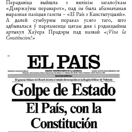
Перадавіца выйшла з вялікім загалоўкам
«Дзяржаўны пераварот», пад ім была абазначаная
выразная пазіцыя газеты – «El País з Канстытуцыяй».
А далей сумбурны пераказ усяго таго, што
адбывалася ў парламенце цягам дня і рэдакцыйны
артыкул Хаўера Прадэры пад назвай
«¡Viva la
Constitucion!»