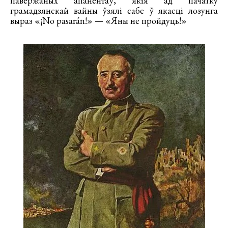
павержаных апанентаў, якія ад пачатку
грамадзянскай вайны ўзялі сабе ў якасці лозунга
выраз «¡No pasarán!» — «Яны не пройдуць!»