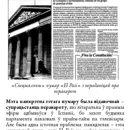
«Спецыяльны» нумар «El País» з перадавіцай пра
пераварот
Мэта канкрэтна гэтага нумару была відавочнай –
супрацьстаяць перавароту
, які літаральна ў прамым
эфіры адбываўся ў Іспаніі, бо захоп будынка
парламента паказвалі ў прайм-тайм па тэлевізары.
Але была адна істотная праблема: панядзелак – гэта