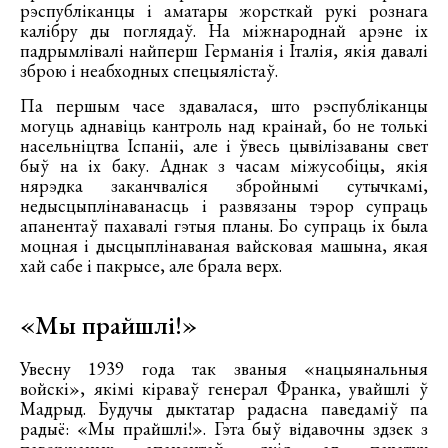
рэспубліканцы і аматары жорсткай рукі рознага
калібру ды поглядаў. На міжнароднай арэне іх
падрымлівалі найперш Германія і Італія, якія давалі
зброю і неабходных спецыялістаў.
Па першым часе здавалася, што рэспубліканцы
могуць аднавіць кантроль над краінай, бо не толькі
насельніцтва Іспаніі, але і ўвесь цывілізаваны свет
быў на іх баку. Аднак з часам міжусобіцы, якія
нярэдка заканчваліся збройнымі сутычкамі,
недысцыплінаванасць і развязаны тэрор супраць
апанентаў пахавалі гэтыя планы. Бо супраць іх была
моцная і дысцыплінаваная вайсковая машына, якая
хай сабе і пакрысе, але брала верх.
«Мы прайшлі!»
Увесну 1939 года так званыя «нацыянальныя
войскі», якімі кіраваў генерал Франка, увайшлі ў
Мадрыд. Будучы дыктатар радасна паведаміў па
радыё: «Мы прайшлі!». Гэта быў відавочны здзек з