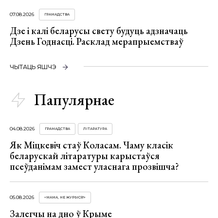
07.08.2026
ГРАМАДСТВА
Дзе і калі беларусы свету будуць адзначаць
Дзень Годнасці. Расклад мерапрыемстваў
ЧЫТАЦЬ ЯШЧЭ
Папулярнае
04.08.2026
ГРАМАДСТВА
ЛІТАРАТУРА
Як Міцкевіч стаў Коласам. Чаму класік
беларускай літаратуры карыстаўся
псеўданімам замест уласнага прозвішча?
05.08.2026
«МАМА, НЕ ЖУРЫСЯ!»
Залегчы на дно ў Крыме