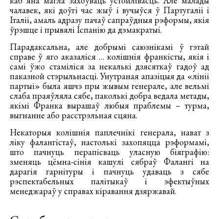
каб яна магла захоўваць устойлівасць. Але малады
чалавек, які доўгі час жыў і вучыўся ў Партугаліі і
Італіі, амаль адразу пачаў сапраўдныя рэформы, якія
ўрэшце і прывялі Іспанію да дэмакратыі.
Парадаксальна, але добрымі саюзнікамі ў гэтай
справе ў яго аказаліся … колішнія франкісты, якія і
самі ўжо стаміліся за некалькі дзясяткаў гадоў ад
паказной стэрыльнасці. Унутраная апазіцыя да «лініі
партыі» была яшчэ пры жывым генерале, але вельмі
слаба праяўляла сябе, паколькі добра ведала метады,
якімі Франка вырашаў любыя праблемы – турма,
выгнанне або расстрэльная сцяна.
Некаторыя колішнія паплечнікі генерала, нават з
ліку фалангістаў, настолькі захопяцца рэформамі,
што пачнуць перапісваць уласную біяграфію:
зменяць цёмна-сінія кашулі сябраў Фалангі на
дарагія гарнітуры і пачнуць удаваць з сябе
рэспектабельных палітыкаў і эфектыўных
менеджараў у справах кіравання дзяржавай.