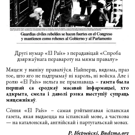
Другі нумар «El País» з перадавіцай «Спроба
дзяржаўнага перавароту на мяжы правалу»
Мяцеж у выніку праваліўся. Найперш, вядома, праз
тое, што яго не падтрымаў ні кароль, ні войска. Але і
ролю «El País» нельга не прызнаваць –
газета была
першай са сродкаў масавай інфармацыі, хто
адкрыта, смела і даволі рэзка выступіў супраць
мяцежнікаў
.
Сёння «El País» – самая рэйтынгавая іспанская
газета, якая выдаецца на іспанскай мове, а часткова
— на каталонскай, англійскай і партугальскай мовах.
Р. Іберыйскі, Budzma.org