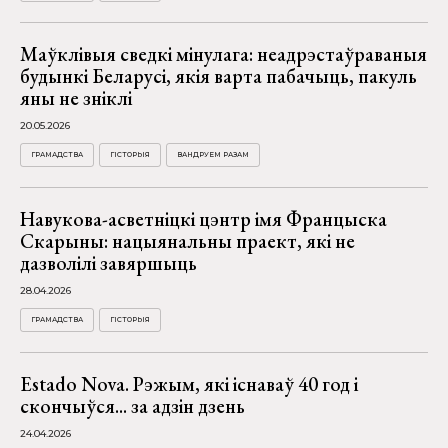
Маўклівыя сведкі мінулага: неадрэстаўраваныя
будынкі Беларусі, якія варта пабачыць, пакуль
яны не зніклі
20.05.2026
ГРАМАДСТВА
ГІСТОРЫЯ
ВАНДРУЕМ РАЗАМ
Навукова-асветніцкі цэнтр імя Францыска
Скарыны: нацыянальны праект, які не
дазволілі завяршыць
28.04.2026
ГРАМАДСТВА
ГІСТОРЫЯ
Estado Nova. Рэжым, які існаваў 40 год і
скончыўся... за адзін дзень
24.04.2026