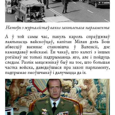
Натоўп з журналістаў вакол захопленага парламента
А ў той самы час, пакуль кароль спраўджваў
лаяльнасць вайскоўцаў, капітан Мілан дэль Бош
абвесціў ваеннае становішча ў Валенсіі, дзе
камандаваў войскамі. Ён чакаў, што калегі з іншых
рэгіёнаў не толькі падтрымаюць яго, але і пойдуць
следам. Разлік мяцежнікаў быў на тое, што большая
частка войска, даведаўшыся пра захоп парламенту,
падтрымае змоўшчыкаў і далучыцца да іх.