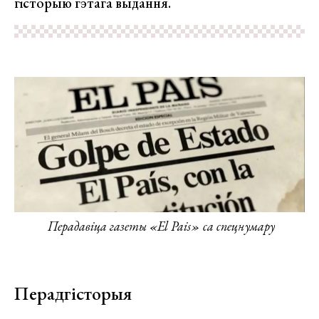
гісторыю гэтага выдання.
Перадавіца газеты «El Pais»
са спецнумару
Перадгісторыя