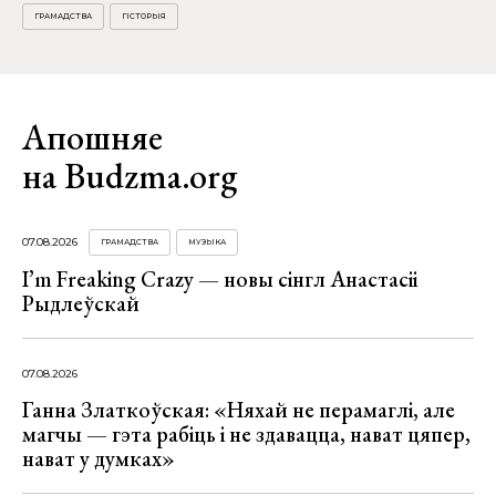
ГРАМАДСТВА
ГІСТОРЫЯ
Апошняе
на Budzma.org
07.08.2026
ГРАМАДСТВА
МУЗЫКА
I’m Freaking Crazy — новы сінгл Анастасіі
Рыдлеўскай
07.08.2026
Ганна Златкоўская: «Няхай не перамаглі, але
магчы — гэта рабіць і не здавацца, нават цяпер,
нават у думках»