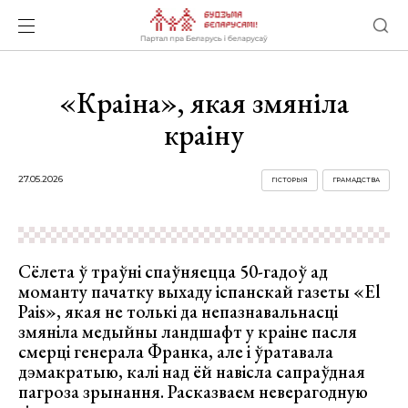
«Краіна», якая змяніла
краіну
27.05.2026
ГІСТОРЫЯ
ГРАМАДСТВА
Сёлета ў траўні спаўняецца 50-гадоў ад
моманту пачатку выхаду іспанскай газеты «El
Pais», якая не толькі да непазнавальнасці
змяніла медыйны ландшафт у краіне пасля
смерці генерала Франка, але і ўратавала
дэмакратыю, калі над ёй навісла сапраўдная
пагроза зрынання. Расказваем неверагодную