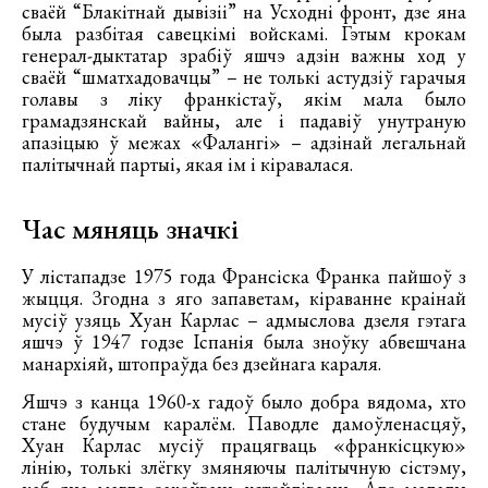
сваёй “Блакітнай дывізіі” на Усходні фронт, дзе яна
была разбітая савецкімі войскамі. Гэтым крокам
генерал-дыктатар зрабіў яшчэ адзін важны ход у
сваёй “шматхадовачцы” – не толькі астудзіў гарачыя
голавы з ліку франкістаў, якім мала было
грамадзянскай вайны, але і падавіў унутраную
апазіцыю ў межах «Фалангі» – адзінай легальнай
палітычнай партыі, якая ім і кіравалася.
Час мяняць значкі
У лістападзе 1975 года Франсіска Франка пайшоў з
жыцця. Згодна з яго запаветам, кіраванне краінай
мусіў узяць Хуан Карлас – адмыслова дзеля гэтага
яшчэ ў 1947 годзе Іспанія была зноўку абвешчана
манархіяй, штопраўда без дзейнага караля.
Яшчэ з канца 1960-х гадоў было добра вядома, хто
стане будучым каралём. Паводле дамоўленасцяў,
Хуан Карлас мусіў працягваць «франкісцкую»
лінію, толькі злёгку змяняючы палітычную сістэму,