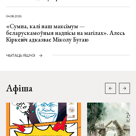
04.08.2026
«Сумна, калі наш максімум —
беларускамоўныя надпісы на магілах». Алесь
Кіркевіч адказвае Міколу Бугаю
ЧЫТАЦЬ ЯШЧЭ
Афіша