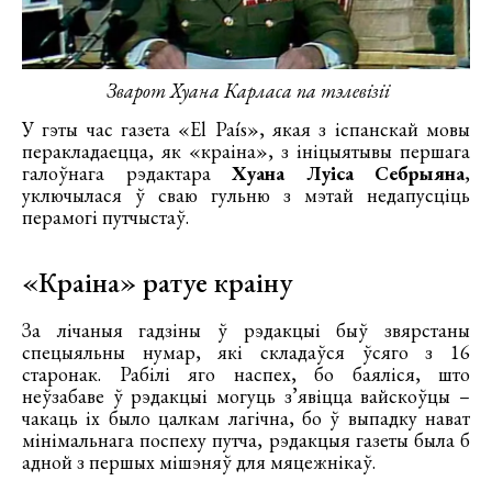
Зварот Хуана Карласа па тэлевізіі
У гэты час газета «El País», якая з іспанскай мовы
перакладаецца, як «краіна», з ініцыятывы першага
галоўнага рэдактара
Хуана Луіса Себрыяна
,
уключылася ў сваю гульню з мэтай недапусціць
перамогі путчыстаў.
«Краіна» ратуе краіну
За лічаныя гадзіны ў рэдакцыі быў звярстаны
спецыяльны нумар, які складаўся ўсяго з 16
старонак. Рабілі яго наспех, бо баяліся, што
неўзабаве ў рэдакцыі могуць з’явіцца вайскоўцы –
чакаць іх было цалкам лагічна, бо ў выпадку нават
мінімальнага поспеху путча, рэдакцыя газеты была б
адной з першых мішэняў для мяцежнікаў.