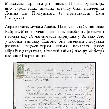
Максімам Гарэцкім ды іншымі. Цікава адзначыць,
што сярод такіх цікавых дзеячаў былі паплечнікі
Леніна ды Пілсудскага (у прыватнасці, Ежы
Іваноўскі).
Акрамя таго, мужам Алаізы Пашкевіч стаў Сцяпонас
Кайрыс. Многія лічаць, што гэты шлюб быў фіктыўны
і толькі даў ёй магчымасць вярнуцца ў Вільню. Але
ў любым выпадку Кайрыс быў значным літоўскім
дзеячам: віцэ-спікерам сейма, некалькі разоў
абіраўся дэпутатам, а пазней займаў пасаду міністра
паставак і харчавання.