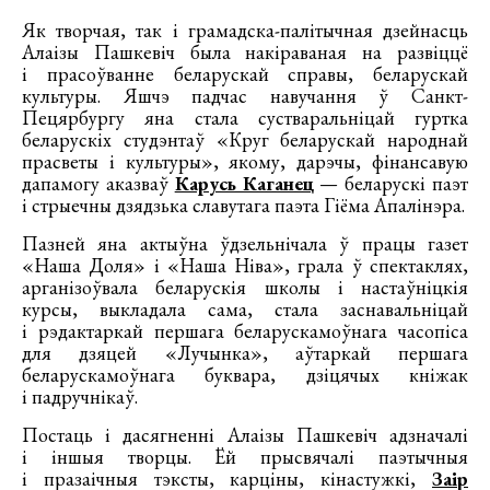
Як творчая, так і грамадска-палітычная дзейнасць
Алаізы Пашкевіч была накіраваная на развіццё
і прасоўванне беларускай справы, беларускай
культуры. Яшчэ падчас навучання ў Санкт-
Пецярбургу яна стала сустваральніцай гуртка
беларускіх студэнтаў «Круг беларускай народнай
прасветы і культуры», якому, дарэчы, фінансавую
дапамогу аказваў
Карусь Каганец
— беларускі паэт
і стрыечны дзядзька славутага паэта Гіёма Апалінэра.
Пазней яна актыўна ўдзельнічала ў працы газет
«Наша Доля» і «Наша Ніва», грала ў спектаклях,
арганізоўвала беларускія школы і настаўніцкія
курсы, выкладала сама, стала заснавальніцай
і рэдактаркай першага беларускамоўнага часопіса
для дзяцей «Лучынка», аўтаркай першага
беларускамоўнага буквара, дзіцячых кніжак
і падручнікаў.
Постаць і дасягненні Алаізы Пашкевіч адзначалі
і іншыя творцы. Ёй прысвячалі паэтычныя
і празаічныя тэксты, карціны, кінастужкі,
Заір