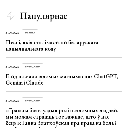
Папулярнае
31.07.2026
МУЗЫКА
Песні, якія сталі часткай беларускага
нацыянальнага коду
31.07.2026
ГРАМАДСТВА
Гайд па малавядомых магчымасцях ChatGPT,
Gemini і Claude
31.07.2026
ГРАМАДСТВА
«Граючы бязглуздыя ролі нязломных людзей,
мы можам страціць тое важнае, што ў нас
ёсць»: Ганна Златкоўская пра права на боль і