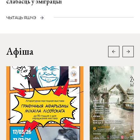
слабасць у эміграцыі
ЧЫТАЦЬ ЯШЧЭ
Афіша