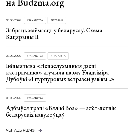
на Budzma.org
06.08.2026
ГРАМАДСТВА
ГІСТОРЫЯ
Забраць маёмасць у беларусаў. Схема
Кацярыны ІІ
06.08.2026
ГРАМАДСТВА
ЛІТАРАТУРА
Ініцыятыва «Непаслухмяныя дзеці
кастрычніка» агучыла паэму Уладзіміра
Дубоўкі «І пурпуровых ветразей узвівы...»
06.08.2026
ГРАМАДСТВА
Адбыўся трэці «Вялікі Воз» — злёт-летнік
беларускіх навукоўцаў
ЧЫТАЦЬ ЯШЧЭ