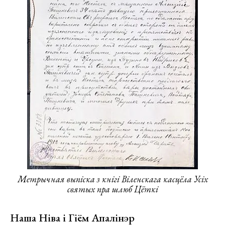
Метрычная выпіска з кнігі Віленскага касцёла Усіх
святых пра шлюб Цёткі
Наша Ніва і Гіём Апалінэр