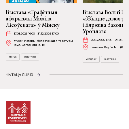
Выстава «Графічныя
Выстава Вольгі На
афарызмы Міхаіла
«Жыццё дзвюх рэк
Лісоўскага» ў Мінску
і Бярэзіна Заходня
Уроцлаве
17.03.2026 16:00 - 31.12.2026 17:00
26.03.2026 16:00 - 25.08.202
Музей гісторыі беларускай літаратуры
(вул. Багдановіча, 13)
Галерэя Клуба MiL (Kościu
МІНСК
ВЫСТАВЫ
УРОЦЛАЎ
ВЫСТАВЫ
ЧЫТАЦЬ ЯШЧЭ