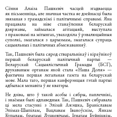
Сёння Алаіза Пашкевіч часцей згадваецца
як пісьменніца, але значная частка яе дзейнасці была
звязаная з грамадскімі і палітычнымі справамі. Яна
працавала на ніве станаўлення беларускай
дзяржавы, займалася агітацыяй, выступала
з прамовамі на мітынгах, уваходзіла ў рэвалюцыйныя
суполкі, змагалася з царызмам, змагалася супраць
сацыяльных і палітычных абмежаванняў.
Так, Пашкевіч была сярод стваральнікаў і кіраўнікоў
першай беларускай палітычнай партыі —
Беларускай Сацыялістычнай Грамады (БСГ),
друкаваным органам якой стала «Наша Доля» —
фактычна першая легальная газета на беларускай
мове. Мала таго, першая канферэнцыя гэтай партыі
адбылася менавіта ў яе кватэры.
Не дзіва, што ў такой асобы і сябры, паплечнікі,
і знаёмыя былі адпаведныя. Так, Пашкевіч сябравала
ці мела стасункі з Элізай Ажэшка, Браніславам
Эпімах-Шыпілам, Вацлавам Іваноўскім, Янкам
Купалам, братамі Луцкевічамі, Ігнатам Буйніцкім,