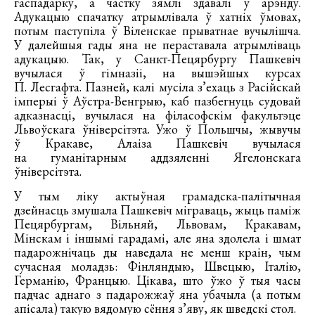
гаспадарку, а частку зямлі здавалі ў арэнду.
Адукацыю спачатку атрымлівала ў хатніх ўмовах,
потым паступіла ў Віленскае прыватнае вучылішча.
У далейшыя гады яна не пераставала атрымліваць
адукацыю. Так, у Санкт-Пецярбургу Пашкевіч
вучылася ў гімназіі, на вышэйшых курсах
П. Лесгафта. Пазней, калі мусіла з’ехаць з Расійскай
імперыі ў Аўстра-Венгрыю, каб пазбегнуць судовай
адказнасці, вучылася на філасофскім факультэце
Львоўскага ўніверсітэта. Ужо ў Польшчы, жывучы
ў Кракаве, Алаіза Пашкевіч вучылася
на гуманітарным аддзяленні Ягелонскага
ўніверсітэта.
У тым ліку актыўная грамадска-палітычная
дзейнасць змушала Пашкевіч міграваць, жыць паміж
Пецярбургам, Вільняй, Львовам, Кракавам,
Мінскам і іншымі гарадамі, але яна здолела і шмат
падарожнічаць ды наведала не менш краін, чым
сучасная моладзь: Фінляндыю, Швецыю, Італію,
Германію, Францыю. Цікава, што ўжо ў тыя часы
падчас аднаго з падарожжаў яна убачыла (а потым
апісала) такую вядомую сёння з’яву, як шведскі стол.