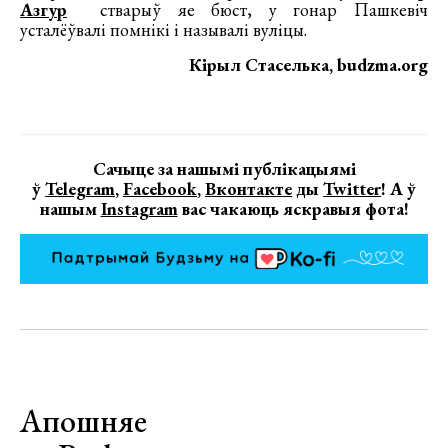
Азгур
стварыў яе бюст, у гонар Пашкевіч
усталёўвалі помнікі і называлі вуліцы.
Кірыл Стаселька, budzma.org
Сачыце за нашымі публікацыямі
ў
Telegram
,
Facebook
,
Вконтакте
ды
Twitter
! А ў
нашым
Instagram
вас чакаюць яскравыя фота!
Апошняе