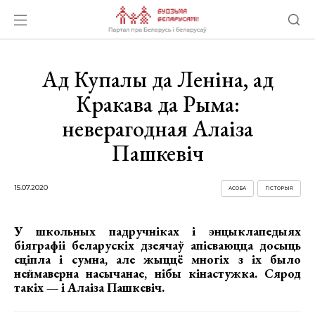
Ад Купалы да Леніна, ад
Кракава да Рыма:
неверагодная Алаіза
Пашкевіч
15.07.2020
АСОБА
ГІСТОРЫЯ
У школьных падручніках і энцыклапедыях
біяграфіі беларускіх дзеячаў апісваюцца досыць
сціпла і сумна, але жыццё многіх з іх было
неймаверна насычанае, нібы кінастужка. Сярод
такіх — і Алаіза Пашкевіч.