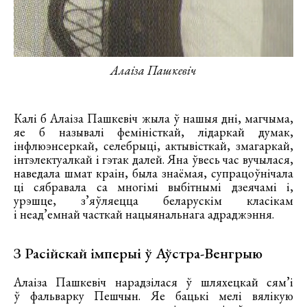
Алаіза Пашкевіч
Калі б Алаіза Пашкевіч жыла ў нашыя дні, магчыма,
яе б называлі феміністкай, лідаркай думак,
інфлюэнсеркай, селебрыці, актывісткай, змагаркай,
інтэлектуалкай і гэтак далей. Яна ўвесь час вучылася,
наведала шмат краін, была знаёмая, супрацоўнічала
ці сябравала са многімі выбітнымі дзеячамі і,
урэшце, з’яўляецца беларускім класікам
і неад’емнай часткай нацыянальнага адраджэння.
З Расійскай імперыі ў Аўстра-Венгрыю
Алаіза Пашкевіч нарадзілася ў шляхецкай сям’і
ў фальварку Пешчын. Яе бацькі мелі вялікую