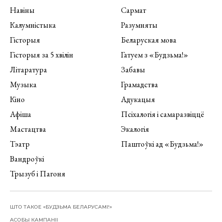
Навіны
Сармат
Калумністыка
Разумняты
Гісторыя
Беларуская мова
Гісторыя за 5 хвілін
Гатуем з «Будзьма!»
Літаратура
Забавы
Музыка
Грамадства
Кіно
Адукацыя
Афіша
Псіхалогія і самаразвіццё
Мастацтва
Экалогія
Тэатр
Паштоўкі ад «Будзьма!»
Вандроўкі
Трызуб і Пагоня
ШТО ТАКОЕ «БУДЗЬМА БЕЛАРУСАМІ!»
АСОБЫ КАМПАНІІ