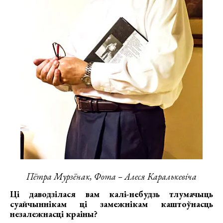
Пётра Мурзёнак, Фота – Алеся Каралькевіча
Ці даводзілася вам калі-небудзь тлумачыць
суайчыннікам ці замежнікам каштоўнасць
незалежнасці краіны?