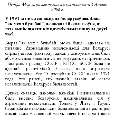
Пётра Мурзёнак выступае на святкаванні ў Атаве.
2006 г.
У 1991-м незалежнасць на беларусаў звалілася
“як мех з бульбай”, нечакана і бескаштоўна, ці
гэта вынік шматлікіх цяжкіх намаганняў за доўгі
час?
Выраз “як мех з бульбай” можа быць і адказам на
пытанне. Атрыманню незалежнасці для Беларусі
спрыяў шэраг фактараў, аднак у асноўным яны былі
абумоўленыя знешнімі, а не ўнутранымі прычынамі.
Паспрыялі распад СССР і КПСС. БССР была не
адзінай рэспублікай Саюза, якая атрымала
незалежнасць. Усе 15 рэспублік СССР цягам 1991
года (хто раней, хто пазней) заявілі аб сваёй
незалежнасці. Беларусь была шостай.
Цяжка сказаць, наколькі важкімі і вызначальнымі
былі высілкі беларускіх нацыянальных сіл у
атрыманні незалежнасці. Толькі ў Літве і Грузіі,
барацьба за незалежнасць была звязаная з праліццём
крыві: тады ў савецкай улады яшчэ былі сіла і воля