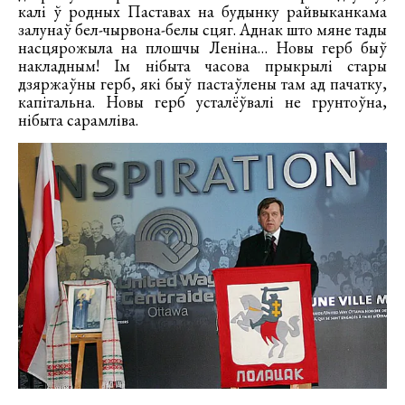
калі ў родных Паставах на будынку райвыканкама
залунаў бел-чырвона-белы сцяг. Аднак што мяне тады
насцярожыла на плошчы Леніна… Новы герб быў
накладным! Ім нібыта часова прыкрылі стары
дзяржаўны герб, які быў пастаўлены там ад пачатку,
капітальна. Новы герб усталёўвалі не грунтоўна,
нібыта сарамліва.