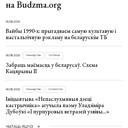
на Budzma.org
06.08.2026
Вайбы 1990-х: прыгадваем самую культавую і
настальгічную рэкламу на беларускім ТБ
06.08.2026
ГРАМАДСТВА
ГІСТОРЫЯ
Забраць маёмасць у беларусаў. Схема
Кацярыны ІІ
06.08.2026
ГРАМАДСТВА
ЛІТАРАТУРА
Ініцыятыва «Непаслухмяныя дзеці
кастрычніка» агучыла паэму Уладзіміра
Дубоўкі «І пурпуровых ветразей узвівы...»
ЧЫТАЦЬ ЯШЧЭ