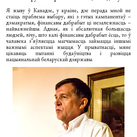
Я жыву ў Канадзе, у краіне, дзе перада мной не
стаіць праблема выбару, які з гэтых кампанентаў –
дэмакратыя, фінансавы дабрабыт ці незалежнасць –
найважнейшы. Аднак, як і абсалютная большасць
людзей, лічу, што калі фінансавы дабрабыт ёсць, то ў
чалавека з’яўляецца магчымасць займацца іншымі
важнымі аспектамі жыцця. У прыватнасці, мяне
цікавяць пытанні будаўніцтва і развіцця
нацыянальнай беларускай дзяржавы.