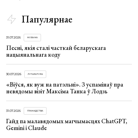
Папулярнае
31.07.2026
МУЗЫКА
Песні, якія сталі часткай беларускага
нацыянальнага коду
30.07.2026
ЛІТАРАТУРА
«Віўся, як вуж на патэльні». З успамінаў пра
невядомы візіт Максіма Танка ў Лодзь
31.07.2026
ГРАМАДСТВА
Гайд па малавядомых магчымасцях ChatGPT,
Gemini і Claude