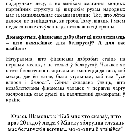
падарункам лёсу, а не вынікам змагання моцных
партыйных структур ці шырокім рухам народных
мас за нацыянальнае самавызначэнне. Тое, што лёгка
далося, не цэніцца так, як трэба. Таму, відаць, і маем
недасканалае стаўленне да незалежнасці краіны.
Дэмакратыя, фінансавы дабрабыт ці незалежнасць
– што важнейшае для беларусаў? А для вас
асабіста?
Натуральна, што фінансавы дабрабыт стаіць на
першым месцы, і не толькі ў беларусаў. Чалавек як
істота біялагічная і сацыяльная імкнецца да таго, каб
месца, дзе ён жыве, было ўтульным, каб там “усё
вялося і былося”. Сёння складана ўявіць, што
незабяспечаны фінансава чалавек у першую чаргу
засяродзіць свае думкі на паляпшэнні дэмакратыі ў
краіне.
Юрась Шамецька: “Каб мне хто сказаў, што
праз 20 гадоў людзі ў Мінску збяруцца слухаць
мае беларускія вершы... мо-о-оцна б здзівіўся”