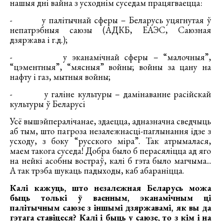
нашыя дні вайна з усходнім суседам працягваецца:
- у палітычнай сферы – Беларусь уцягнутая ў
непатрэбныя саюзы (АДКБ, ЕАЭС, Саюзная
дзяржава і г.д.);
- у эканамічнай сферы – “малочныя”,
“цэментныя”, “мясныя” войны; войны за цану на
нафту і газ, мытныя войны;
- у галіне культуры – дамінаванне расійскай
культуры ў Беларусі
Усё вышэйпералічанае, здаецца, адназначна сведчыць
аб тым, што пагроза незалежнасці-паглынання ідзе з
усходу, з боку “русского міра”. Так атрымалася,
маем такога суседа! Добра было б перасяліцца ад яго
на нейкі асобны востраў, калі б гэта было магчыма...
А так трэба шукаць падыходы, каб абараніцца.
Калі кажуць, што незалежная Беларусь можа
быць толькі ў ваенным, эканамічным ці
палітычным саюзе з іншымі дзяржавамі, як вы да
гэтага ставіцеся? Калі і быць у саюзе, то з кім і на