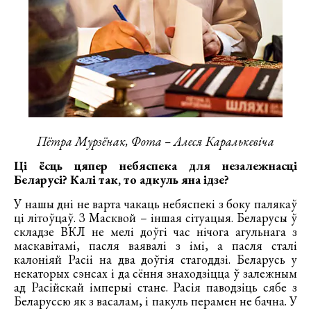
Пётра Мурзёнак, Фота – Алеся Каралькевіча
Ці ёсць цяпер небяспека для незалежнасці
Беларусі? Калі так, то адкуль яна ідзе?
У нашы дні не варта чакаць небяспекі з боку палякаў
ці літоўцаў. З Масквой – іншая сітуацыя. Беларусы ў
складзе ВКЛ не мелі доўгі час нічога агульнага з
маскавітамі, пасля ваявалі з імі, а пасля сталі
калоніяй Расіі на два доўгія стагоддзі. Беларусь у
некаторых сэнсах і да сёння знаходзіцца ў залежным
ад Расійскай імперыі стане. Расія паводзіць сябе з
Беларуссю як з васалам, і пакуль перамен не бачна. У