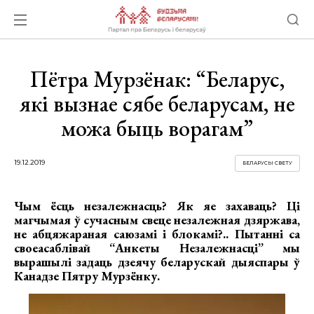
Пётра Мурзёнак: “Беларус,
які вызнае сябе беларусам, не
можа быць ворагам”
19.12.2019
БЕЛАРУСЫ СВЕТУ
Чым ёсць незалежнасць? Як яе захаваць? Ці
магчымая ў сучасным свеце незалежная дзяржава,
не абцяжараная саюзамі і блокамі?.. Пытанні са
своеасаблівай “Анкеты Незалежнасці” мы
вырашылі задаць дзеячу беларускай дыяспары ў
Канадзе Пятру Мурзёнку.