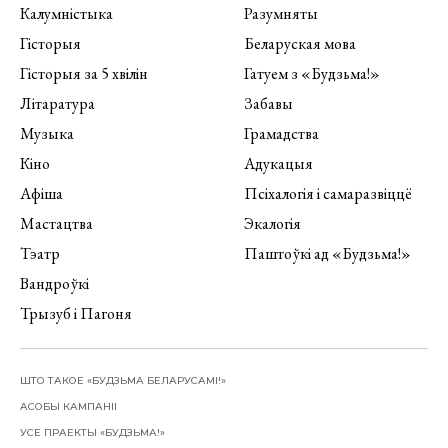
Калумністыка
Разумняты
Гісторыя
Беларуская мова
Гісторыя за 5 хвілін
Гатуем з «Будзьма!»
Літаратура
Забавы
Музыка
Грамадства
Кіно
Адукацыя
Афіша
Псіхалогія і самаразвіццё
Мастацтва
Экалогія
Тэатр
Паштоўкі ад «Будзьма!»
Вандроўкі
Трызуб і Пагоня
ШТО ТАКОЕ «БУДЗЬМА БЕЛАРУСАМІ!»
АСОБЫ КАМПАНІІ
УСЕ ПРАЕКТЫ «БУДЗЬМА!»