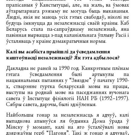
прапісаныя ў Канстытуцыі, але, на жаль, ва ўмовах
аўтарытарнага рэжыму не могуць быць выкананыя.
Людзі, якія не маюць усіх гэтых свабодаў, ніколі не
будуць імкнуцца да незалежнасці сваёй краіны. Каб
Беларусь стала па-сапраўднаму незалежнай, яна
павінная вырвацца з-пад каланіяльнага ўплыву Расіі і
ўсталяваць у краіне дэмакратычныя нормы.
Калі вы асабіста прыйшлі да ўсведамлення
каштоўнасці незалежнасці? Як гэта адбылося?
Дакладна не раней за 1990 год. Канкрэтным плёнам
гэтага ўсведамлення былі артыкулы па
нацыянальных пытаннях у “Звяздзе” ў пачатку 1990-
х, стварэнне гуртка беларускай мовы на працы,
выступы на роднай мове на паседжаннях вучонага
савета ў Інстытуце фізіялогіі НАН РБ (1992–1997).
Сябры савета, дарэчы, былі здзіўленыя.
Найбольшы гонар за незалежнасць я адчуў, калі
выпадкова апынуўся ля будынка Дома ўрада ў
Мінску ў момант, калі на яго ўсталёўвалі новы
дзяржаўны герб “Пагоня”. Такі ж гонар я адчуваў,