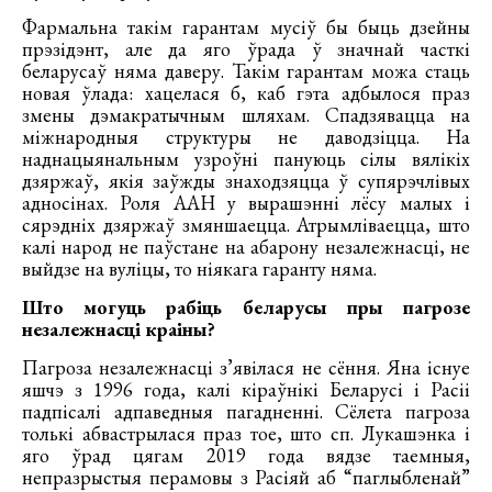
Фармальна такім гарантам мусіў бы быць дзейны
прэзідэнт, але да яго ўрада ў значнай часткі
беларусаў няма даверу. Такім гарантам можа стаць
новая ўлада: хацелася б, каб гэта адбылося праз
змены дэмакратычным шляхам. Спадзявацца на
міжнародныя структуры не даводзіцца. На
наднацыянальным узроўні пануюць сілы вялікіх
дзяржаў, якія заўжды знаходзяцца ў супярэчлівых
адносінах. Роля ААН у вырашэнні лёсу малых і
сярэдніх дзяржаў змяншаецца. Атрымліваецца, што
калі народ не паўстане на абарону незалежнасці, не
выйдзе на вуліцы, то ніякага гаранту няма.
Што могуць рабіць беларусы пры пагрозе
незалежнасці краіны?
Пагроза незалежнасці з’явілася не сёння. Яна існуе
яшчэ з 1996 года, калі кіраўнікі Беларусі і Расіі
падпісалі адпаведныя пагадненні. Сёлета пагроза
толькі абвастрылася праз тое, што сп. Лукашэнка і
яго ўрад цягам 2019 года вядзе таемныя,
непразрыстыя перамовы з Расіяй аб “паглыбленай”