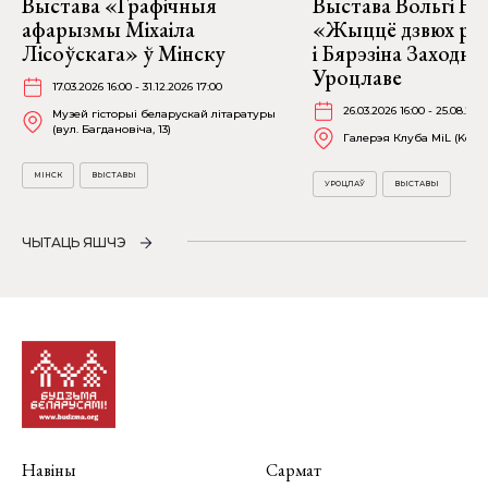
Выстава «Графічныя
Выстава Вольгі На
афарызмы Міхаіла
«Жыццё дзвюх рэк
Лісоўскага» ў Мінску
і Бярэзіна Заходня
Уроцлаве
17.03.2026 16:00 - 31.12.2026 17:00
26.03.2026 16:00 - 25.08.202
Музей гісторыі беларускай літаратуры
(вул. Багдановіча, 13)
Галерэя Клуба MiL (Kościu
МІНСК
ВЫСТАВЫ
УРОЦЛАЎ
ВЫСТАВЫ
ЧЫТАЦЬ ЯШЧЭ
Навіны
Сармат