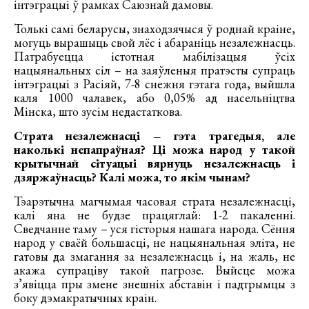
інтэграцыі ў рамках Саюзнай дамовы.
Толькі самі беларусы, знаходзячыся ў роднай краіне,
могуць вырашыць свой лёс і абараніць незалежнасць.
Патрабуецца істотная мабілізацыя ўсіх
нацыянальных сіл – на заяўленыя пратэсты супраць
інтэграцыі з Расіяй, 7-8 снежня гэтага года, выйшла
каля 1000 чалавек, або 0,05% ад насельніцтва
Мінска, што зусім недастаткова.
Страта незалежнасці – гэта трагедыя, але
наколькі непапраўная? Ці можа народ у такой
крытычнай сітуацыі вярнуць незалежнасць і
дзяржаўнасць? Калі можа, то якім чынам?
Тэарэтычна магчымая часовая страта незалежнасці,
калі яна не будзе працяглай: 1-2 пакаленні.
Сведчанне таму – уся гісторыя нашага народа. Сёння
народ у сваёй большасці, не нацыянальная эліта, не
гатовы да змагання за незалежнасць і, на жаль, не
акажа супраціву такой пагрозе. Выйсце можа
з’явіцца пры змене знешніх абставін і падтрымцы з
боку дэмакратычных краін.