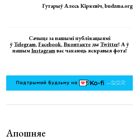
Гутарыў Алесь Кіркевіч, budzma.org
Сачыце за нашымі публікацыямі
ў
Telegram
,
Facebook
,
Вконтакте
ды
Twitter
! А ў
нашым
Instagram
вас чакаюць яскравыя фота!
Апошняе