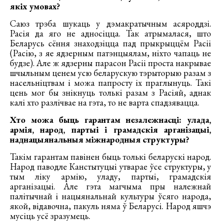
якіх умовах?
Саюз трэба шукаць у дэмакратычным асяроддзі.
Расія да яго не адносіцца. Так атрымалася, што
Беларусь сёння знаходзіцца пад прыкрыццём Расіі
(Расію, з яе ядзерным патэнцыялам, ніхто чапаць не
будзе). Але ж ядзерны парасон Расіі проста накрывае
шчыльным ценем усю беларускую тэрыторыю разам з
насельніцтвам і можа папросту іх праглынуць. Такі
цень мог бы знікнуць толькі разам з Расіяй, аднак
калі хто разлічвае на гэта, то не варта спадзявацца.
Хто можа быць гарантам незалежнасці: улада,
армія, народ, партыі і грамадскія арганізацыі,
наднацыянальныя міжнародныя структуры?
Такім гарантам павінен быць толькі беларускі народ.
Народ паводле Канстытуцыі утварае ўсе структуры, у
тым ліку армію, уладу, партыі, грамадскія
арганізацыі. Але гэта магчыма пры належнай
палітычнай і нацыянальнай культуры ўсяго народа,
якой, відавочна, пакуль няма ў Беларусі. Народ яшчэ
мусіць усё зразумець.