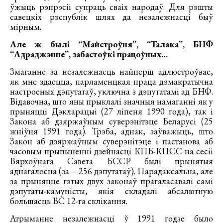
ўжыць рэпрэсіі супраць сваіх народаў. Для рэшты
савецкіх рэспублік шлях да незалежнасці быў
мірным.
Але ж былі “Майстроўня”, “Талака”, БНФ
“Адраджэнне”, забастоўкі працоўных…
Змаганне за незалежнасць найперш адлюстроўвае,
як мне здаецца, парламенцкая праца дэмакратычна
настроеных дэпутатаў, уключна з дэпутатамі ад БНФ.
Відавочна, што яны прыклалі значныя намаганні як у
прыняцці Дэкларацыі (27 ліпеня 1990 года), так і
Закона аб дзяржаўным суверэнітэце Беларусі (25
жніўня 1991 года). Трэба, аднак, заўважыць, што
Закон аб дзяржаўным суверэнітэце і пастанова аб
часовым прыпыненні дзейнасці КПБ-КПСС на сесіі
Вярхоўнага Савета БССР былі прынятыя
аднагалосна (за – 256 дэпутатаў). Парадаксальна, але
за прыняцце гэтых двух законаў прагаласавалі самі
дэпутаты-камуністы, якія складалі абсалютную
большасць ВС 12-га склікання.
Атрыманне незалежнасці ў 1991 годзе было