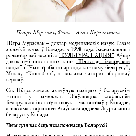
Пётра Мурзёнак, Фота – Алеся Каралькевіча
Пётра Мурзёнак – доктар медыцынскіх навук. Разам
з сям’ёй жыве ў Канадзе з 1998 года. Заснавальнік і
рэдактар вэб-часопіса
“КУЛЬТУРА. НАЦЫЯ”
. Аўтар
дзвюх публіцыстычных кніг:
“Шляхі да беларускай
нацыі”
і “Чым трэба ганарыцца кожнаму беларусу”,
Мінск, “Кнігазбор”, а таксама чатырох зборнікаў
вершаў.
Сп. Пётра займае актыўную пазіцыю ў беларускім
жыцці ў замежжы. З’яўляецца старшынёй
Беларускага інстытута навукі і мастацтваў у Канадзе,
а таксама старшынёй Атаўскага аддзела Згуртавання
беларусаў Канады.
Чым для вас ёсць незалежнасць Беларусі?
Незалежнасць Беларусі – гэта каштоўнасць, якая