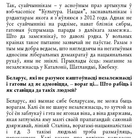
Так, суайчыннікам – у асноўным праз артыкулы ў
вэб-часопісе “Культура. Нацыя”, заснавальнікам і
рэдактарам якога я з’яўляюся з 2012 года. Аднак не
ўсе суайчыннікі на радзіме, нават блізкія сябры,
гатовыя ўспрымаць парады з далёкага замежжа...
Што да замежнікаў, то даволі рэдка. У вольных
краінах такое пытанне зазвычай не паўстае. Разам з
тым мы добра ведаем, што нягледзячы на негатыўныя
адносіны ліберальных дэмакратаў да нацыянальных
рухаў, яны не зніклі. Прыклады ёсць: змаганне за
незалежнасць у Каталоніі, Шатландыі, Квебеку.
Беларус, які не разумее каштоўнасці незалежнасці
і гатовы ад яе адмовіцца, – вораг ці… Што рабіць і
як ставіцца да такіх людзей?
Беларус, які вызнае сябе беларусам, не можа быць
ворагам. Калі ён не шануе незалежнасць, то хутчэй за
ўсё ён заблукаў і гэта не ягоная віна, а віна дзяржавы,
якая затлуміла яму мазгі сваёй прапагандай: саюзнай
дзяржавай, лініяй Сталіна, ворагамі-нацыяналістамі
і г.д. З такімі людзьмі трэба размаўляць,
пераконваць. Калі казаць пра вялікую колькасць