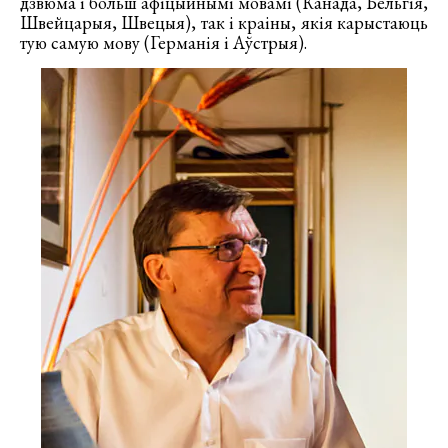
дзвюма і больш афіцыйнымі мовамі (Канада, Бельгія,
Швейцарыя, Швецыя), так і краіны, якія карыстаюць
тую самую мову (Германія і Аўстрыя).