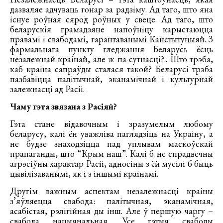
дазваляе адчуваць гонар за радзіму. Ад таго, што яна
існуе роўная сярод роўных у свеце. Ад таго, што
беларускія грамадзяне напоўніцу карыстаюцца
правамі і свабодамі, гарантаванымі Канстытуцыяй. З
фармальнага пункту гледжання Беларусь ёсць
незалежнай краінай, але ж па сутнасці?.. Што трэба,
каб краіна сапраўды сталася такой? Беларусі трэба
пазбавіцца палітычнай, эканамічнай і культурнай
залежнасці ад Расіі.
Чаму гэта звязана з Расіяй?
Гэта стане відавочным і зразумелым любому
беларусу, калі ён уважліва паглядзіць на Украіну, а
не будзе знаходзіцца пад уплывам маскоўскай
прапаганды, што “Крым наш”. Калі б не спрадвечны
агрэсіўны характар Расіі, адносіны з ёй мусілі б быць
цывілізаванымі, як і з іншымі краінамі.
Другім важным аспектам незалежнасці краіны
з’яўляецца свабода: палітычная, эканамічная,
асабістая, рэлігійная ды інш. Але ў першую чаргу –
свабода нацыянальная. Усе гэтыя свабоды