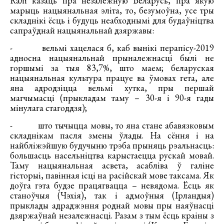
Калі казаць пра незалежную Беларусь, пра якую
марыць нацыянальная эліта, то, безумоўна, усе тры
складнікі ёсць і будуць неабходнымі для будаўніцтва
сапраўднай нацыянальнай дзяржавы:
- вельмі хацелася б, каб вынікі перапісу-2019
адносна нацыянальнай прыналежнасці былі не
горшымі за тыя 83,7%, што маем; беларуская
нацыянальная культура працуе ва ўмовах гета, але
яна адродзіцца вельмі хутка, пры першай
магчымасці (прыкладам таму – 30-я і 90-я гады
мінулага стагоддзя);
- што тычыцца мовы, то яна стане абавязковым
складнікам пасля змены ўлады. На сёння і на
найбліжэйшую будучыню трэба прыняць рэальнасць:
большасць насельніцтва карыстаецца рускай мовай.
Таму нацыянальная асвета, асабліва ў галіне
гісторыі, павінная ісці на расійскай мове таксама. Як
доўга гэта будзе працягвацца – невядома. Ёсць як
станоўчыя (Чэхія), так і адмоўныя (Ірландыя)
прыклады адраджэння роднай мовы пры наяўнасці
дзяржаўнай незалежнасці. Разам з тым ёсць краіны з