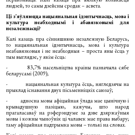
людзей, то самы дзейсны сродак – асвета.
Ці з’яўляюцца нацыянальная ідэнтычнасць, мова і
культура неабходнымі і абавязковымі для
незалежнасці?
Калі казаць пра сённяшнюю незалежную Беларусь,
то нацыянальная ідэнтычнасць, мова і культура
неабавязковыя і не неабходныя – проста яны ёсць у
тым выглядзе, у якім ёсць:
- 83,7% насельніцтва краіны пазначыла сябе
беларусамі (2009);
- нацыянальная культура ёсць, нягледзячы на
прыклад існавання двух пісьменніцкіх саюзаў;
- адносна мовы афіцыйная ўлада мае цынічную і
крывадушную пазіцыю, кажучы, што народ
прагаласаваў на рэферэндуме за дзве дзяржаўныя
мовы і кожны чыноўнік ці чалавек мае права выбару;
таму афіцыйная падтрымка мовы – толькі на словах.