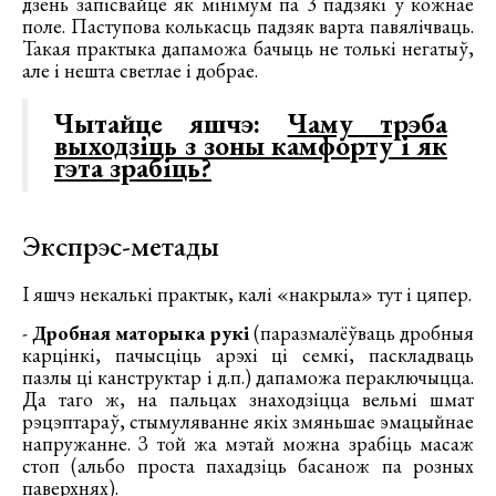
дзень запісвайце як мінімум па 3 падзякі ў кожнае
поле. Паступова колькасць падзяк варта павялічваць.
Такая практыка дапаможа бачыць не толькі негатыў,
але і нешта светлае і добрае.
Чытайце яшчэ:
Чаму трэба
выходзіць з зоны камфорту і як
гэта зрабіць?
Экспрэс-метады
І яшчэ некалькі практык, калі «накрыла» тут і цяпер.
-
Дробная маторыка рукі
(паразмалёўваць дробныя
карцінкі, пачысціць арэхі ці семкі, паскладваць
пазлы ці канструктар і д.п.) дапаможа пераключыцца.
Да таго ж, на пальцах знаходзіцца вельмі шмат
рэцэптараў, стымуляванне якіх змяньшае эмацыйнае
напружанне. З той жа мэтай можна зрабіць масаж
стоп (альбо проста пахадзіць басанож па розных
паверхнях).