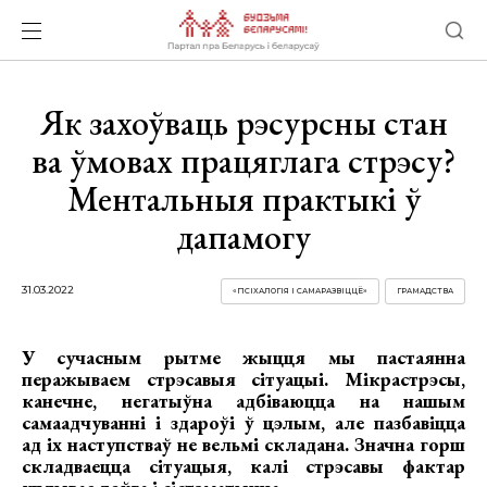
Як захоўваць рэсурсны стан
ва ўмовах працяглага стрэсу?
Ментальныя практыкі ў
дапамогу
31.03.2022
«ПСІХАЛОГІЯ І САМАРАЗВІЦЦЁ»
ГРАМАДСТВА
У сучасным рытме жыцця мы пастаянна
перажываем стрэсавыя сітуацыі. Мікрастрэсы,
канечне, негатыўна адбіваюцца на нашым
самаадчуванні і здароўі ў цэлым, але пазбавіцца
ад іх наступстваў не вельмі складана. Значна горш
складваецца сітуацыя, калі стрэсавы фактар