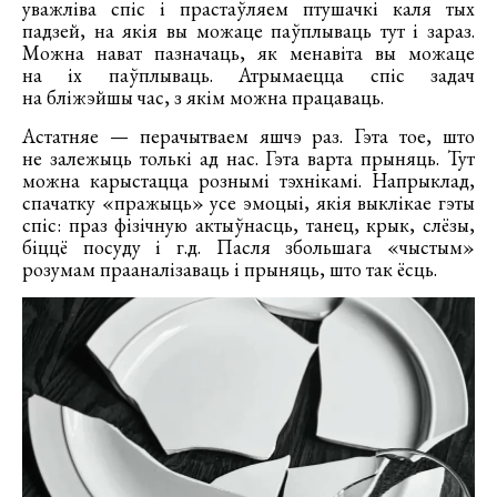
уважліва спіс і прастаўляем птушачкі каля тых
падзей, на якія вы можаце паўплываць тут і зараз.
Можна нават пазначаць, як менавіта вы можаце
на іх паўплываць. Атрымаецца спіс задач
на бліжэйшы час, з якім можна працаваць.
Астатняе — перачытваем яшчэ раз. Гэта тое, што
не залежыць толькі ад нас. Гэта варта прыняць. Тут
можна карыстацца рознымі тэхнікамі. Напрыклад,
спачатку «пражыць» усе эмоцыі, якія выклікае гэты
спіс: праз фізічную актыўнасць, танец, крык, слёзы,
біццё посуду і г.д. Пасля збольшага «чыстым»
розумам прааналізаваць і прыняць, што так ёсць.