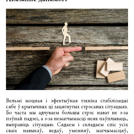
Вельмі моцная і эфектыўная тэхніка стабілізацыі
сябе ў крытычных ці зацягнутых стрэсавых сітуацыях.
Бо часта мы адчуваем большы стрэс нават не з-за
пэўнай падзеі, а з-за немагчымасці неяк паўплываць,
выправіць сітуацыю. Сядаем і складаем спіс усіх
сваіх навыкаў, ведаў, уменняў, магчымасцяў,