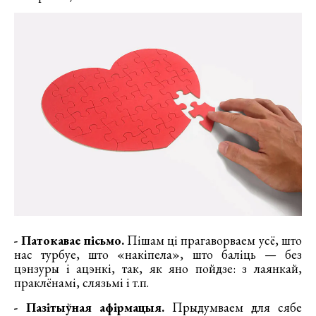
- Патокавае пісьмо.
Пішам ці прагаворваем усё, што
нас турбуе, што «накіпела», што баліць — без
цэнзуры і ацэнкі, так, як яно пойдзе: з лаянкай,
праклёнамі, слязьмі і т.п.
- Пазітыўная афірмацыя.
Прыдумваем для сябе