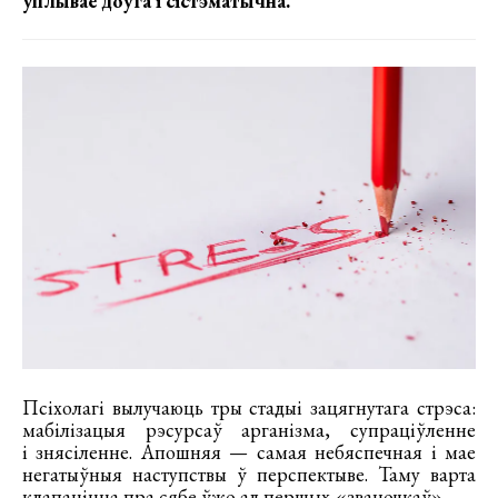
уплывае доўга і сістэматычна.
Псіхолагі вылучаюць тры стадыі зацягнутага стрэса:
мабілізацыя рэсурсаў арганізма, супраціўленне
і знясіленне. Апошняя — самая небяспечная і мае
негатыўныя наступствы ў перспектыве. Таму варта
клапаціцца пра сябе ўжо ад першых «званочкаў».