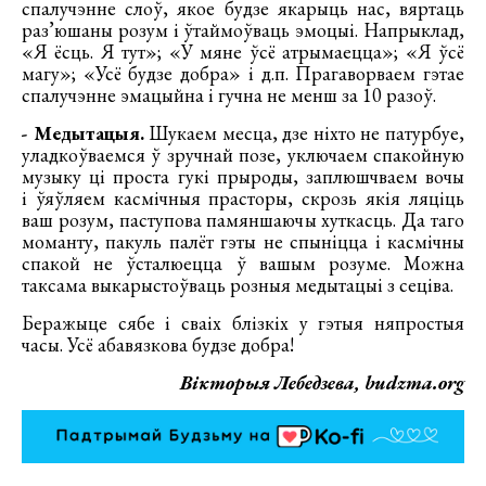
спалучэнне слоў, якое будзе якарыць нас, вяртаць
раз’юшаны розум і ўтаймоўваць эмоцыі. Напрыклад,
«Я ёсць. Я тут»; «У мяне ўсё атрымаецца»; «Я ўсё
магу»; «Усё будзе добра» і д.п. Прагаворваем гэтае
спалучэнне эмацыйна і гучна не менш за 10 разоў.
- Медытацыя.
Шукаем месца, дзе ніхто не патурбуе,
уладкоўваемся ў зручнай позе, уключаем спакойную
музыку ці проста гукі прыроды, заплюшчваем вочы
і ўяўляем касмічныя прасторы, скрозь якія ляціць
ваш розум, паступова памяншаючы хуткасць. Да таго
моманту, пакуль палёт гэты не спыніцца і касмічны
спакой не ўсталюецца ў вашым розуме. Можна
таксама выкарыстоўваць розныя медытацыі з сеціва.
Беражыце сябе і сваіх блізкіх у гэтыя няпростыя
часы. Усё абавязкова будзе добра!
Вікторыя Лебедзева, budzma.org