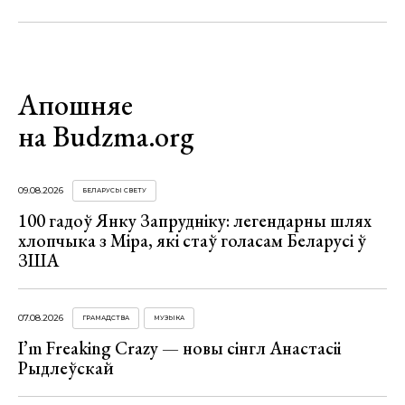
Апошняе
на Budzma.org
09.08.2026
БЕЛАРУСЫ СВЕТУ
100 гадоў Янку Запрудніку: легендарны шлях
хлопчыка з Міра, які стаў голасам Беларусі ў
ЗША
07.08.2026
ГРАМАДСТВА
МУЗЫКА
I’m Freaking Crazy — новы сінгл Анастасіі
Рыдлеўскай