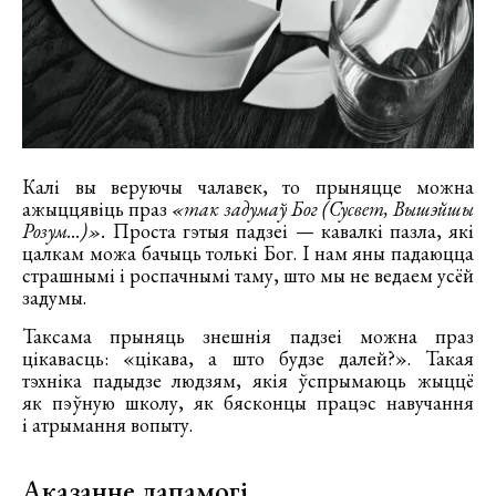
Калі вы веруючы чалавек, то прыняцце можна
ажыццявіць праз
«так задумаў Бог (Сусвет, Вышэйшы
Розум...)».
Проста гэтыя падзеі — кавалкі пазла, які
цалкам можа бачыць толькі Бог. І нам яны падаюцца
страшнымі і роспачнымі таму, што мы не ведаем усёй
задумы.
Таксама прыняць знешнія падзеі можна праз
цікавасць: «цікава, а што будзе далей?». Такая
тэхніка падыдзе людзям, якія ўспрымаюць жыццё
як пэўную школу, як бясконцы працэс навучання
і атрымання вопыту.
Аказанне дапамогі