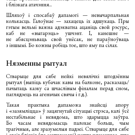
і блізкага атачэння...
Шляхоў і спосабаў дапамогі — невычарпальная
колькасць. Галоўнае — захацець іх адшукаць. Пры
гэтым вельмі важна адэкватна ацаніць свой рэсурс,
каб не «выгарэць» ушчэнт. І, канешне —
не абясцэньваць свой унёсак, не параўноўваць
з іншымі. Бо кожны робіць тое, што яму па сілах.
Нязменны рытуал
Стварыце для сябе нейкі невялічкі штодзённы
рытуал (выпіць кубачак кавы на балконе, расказаць/
пачытаць казку са шчаслівым фіналам перад сном,
паглядзець на агеньчык свячы і г.д.).
Такая практыка дапаможа знайсці апору
і «зазямліцца» ў зацягнутай сітуацыі стрэса, калі ўсё
нестабільнае і невядома, што здарыцца заўтра.
Бо часам невядомасць палохае больш, чым
трагічныя, але зразумелыя падзеі. Стварыце для сябе
і сваіх блізкіх (па магчымасці) нешта нязменнае, што