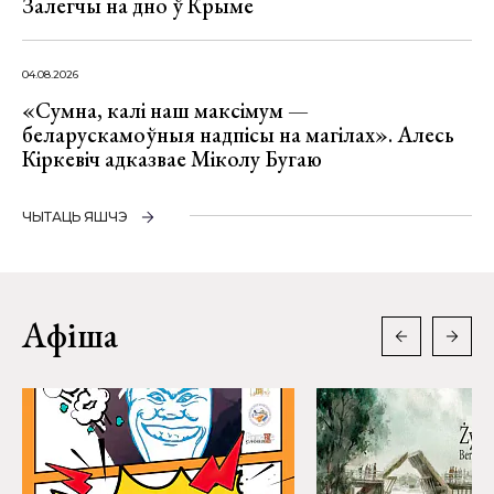
Залегчы на дно ў Крыме
04.08.2026
«Сумна, калі наш максімум —
беларускамоўныя надпісы на магілах». Алесь
Кіркевіч адказвае Міколу Бугаю
ЧЫТАЦЬ ЯШЧЭ
Афіша