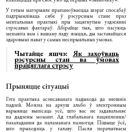
У гэтым матэрыяле прапаноўваецца шэраг спосабаў
падтрымліваць сябе ў рэсурсным стане праз
ментальныя практыкі пры зацягнутым уздзеянні
стрэсавых фактараў. Абірайце тыя, што пасуюць
менавіта вам і вашаму ладу жыцця, ды заставайцеся
здаровымі нават у самых неспрыяльных умовах.
Чытайце яшчэ:
Як захоўваць
рэсурсны стан ва ўмовах
працяглага стрэсу
Прыняцце сітуацыі
Гэта практыка асэнсаванага падыхода да знешніх
падзей. Можна на аркуш альбо ў электронным
варыянце выпісаць усё, што вас не задавальняе
на дадзены момант. Ад глабальнага пацяплення/
пахаладання да паламанага пазногця. Пішыце ўсё,
што прыходзіць у галаву. Пасля перачытваем