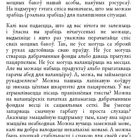
моцных бакоў нашай асобы, наяўных рэсурсаў.
На падмурку гэтага спіса вызначаем, што мы можам
зрабіць (рэальна зрабіць) для паляпшэння сітуацыі.
Калі вам падаецца, што ад вас нічога не залежыць
і ўласна вы зрабіць нічагусенькі не можаце,
выдыхніце і яшчэ раз уважліва перачытайце спіс
сваіх моцных бакоў. Так, не ўсе могуць са зброяй
у руках адстойваць сваю праўду. Не ўсе могуць
ствараць дабрачынныя фонды альбо даваць прытулкі
пацярпелым. Не ўсе могуць валанцёрыць на месцах.
Але вы можаце набыць прадуктаў альбо прыгатаваць
гарачы абед для валанцёраў. А, можа, вы займаецеся
рукадзеллем? Можна пашыць лапікавую коўдру
ці звязаць цёплыя шкарпэткі для пацярпелых. У вас
атрымліваецца пісаць пранікнёныя тэксты? Можна
на валанцёрскіх пачатках дапамагаць дабрачынным
фондам весці іх сацыяльныя сеткі. Вы ўмееце
запарваць смачную гарбату і проста слухаць?
Акажыце эмацыйную падтрымку тым, каму яна зараз
жыццёва неабходная. Можна вучыць замежнай мове,
калі вы добра валодаеце некалькімі мовамі. А можна
быць кропкай стабільнасці і спакою для сваёй сям’і