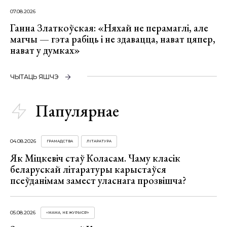
07.08.2026
Ганна Златкоўская: «Няхай не перамаглі, але
магчы — гэта рабіць і не здавацца, нават цяпер,
нават у думках»
ЧЫТАЦЬ ЯШЧЭ
Папулярнае
04.08.2026
ГРАМАДСТВА
ЛІТАРАТУРА
Як Міцкевіч стаў Коласам. Чаму класік
беларускай літаратуры карыстаўся
псеўданімам замест уласнага прозвішча?
05.08.2026
«МАМА, НЕ ЖУРЫСЯ!»