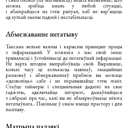
можна зрабіць амаль у любой сітуацыі,
і абапірайцеся на гэты рытуал, каб не вар’яцець
ад хуткай змены падзей і нестабільнасці.
Абмежаванне негатыву
Таксама вельмі важны і карысны прынцып працы
з інфармацыяй. У кожнага з нас свой запас
трываласці і ўстойлівасці да негатыўнай інфармацыі.
Не варта штодня выпрабоўваць свой. Вырашыце,
колькі часу ці колькасць навінаў, эмацыйных
размоваў і абмеркаванняў праблем вы можаце
«дазволіць» сабе і не перавышайце гэты ліміт.
Стаўце таймеры і спецыяльныя дадаткі на свае
гаджэты, адключайце інтэрнэт, дамаўляйцеся
з сябрамі пра час, калі вы не абмяркоўваеце нічога
негатыўнага... Пакіньце ў сваім жыцці прастору і для
пазітыву.
Матрыца падзякі