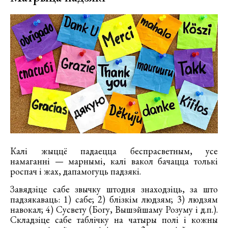
Калі жыццё падаецца беспрасветным, усе
намаганні — марнымі, калі вакол бачацца толькі
роспач і жах, дапамогуць падзякі.
Завядзіце сабе звычку штодня знаходзіць, за што
падзякаваць: 1) сабе; 2) блізкім людзям; 3) людзям
навокал; 4) Сусвету (Богу, Вышэйшаму Розуму і д.п.).
Складзіце сабе таблічку на чатыры полі і кожны