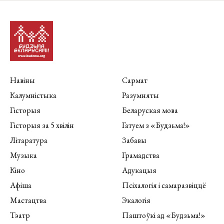
Навіны
Сармат
Калумністыка
Разумняты
Гісторыя
Беларуская мова
Гісторыя за 5 хвілін
Гатуем з «Будзьма!»
Літаратура
Забавы
Музыка
Грамадства
Кіно
Адукацыя
Афіша
Псіхалогія і самаразвіццё
Мастацтва
Экалогія
Тэатр
Паштоўкі ад «Будзьма!»