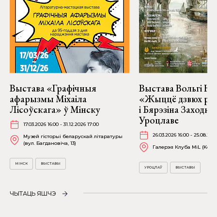
Выстава «Графічныя
Выстава Вольгі На
афарызмы Міхаіла
«Жыццё дзвюх рэк
Лісоўскага» ў Мінску
і Бярэзіна Заходня
Уроцлаве
17.03.2026 16:00 - 31.12.2026 17:00
26.03.2026 16:00 - 25.08.202
Музей гісторыі беларускай літаратуры
(вул. Багдановіча, 13)
Галерэя Клуба MiL (Kościu
МІНСК
ВЫСТАВЫ
УРОЦЛАЎ
ВЫСТАВЫ
ЧЫТАЦЬ ЯШЧЭ