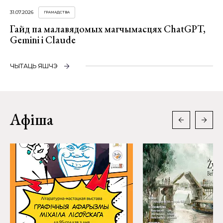
31.07.2026
ГРАМАДСТВА
Гайд па малавядомых магчымасцях ChatGPT,
Gemini і Claude
ЧЫТАЦЬ ЯШЧЭ
Афіша