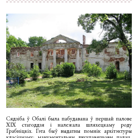
Сядзіба ў Обалі была пабудавана ў першай палове
XIX стагоддзя і належала шляхецкаму роду
Грабніцкіх. Гэта быў выдатны помнік архітэктуры
класіцызму: манументальны двухпавярховы палац,