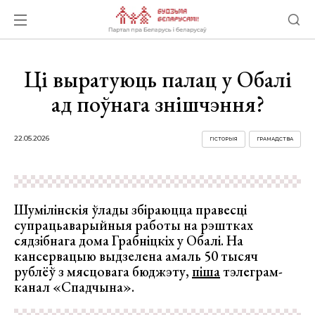
Ці выратуюць палац у Обалі
ад поўнага знішчэння?
22.05.2026
ГІСТОРЫЯ
ГРАМАДСТВА
Шумілінскія ўлады збіраюцца правесці
супрацьаварыйныя работы на рэштках
сядзібнага дома Грабніцкіх у Обалі. На
кансервацыю выдзелена амаль 50 тысяч
рублёў з мясцовага бюджэту,
піша
тэлеграм-
канал «Спадчына».