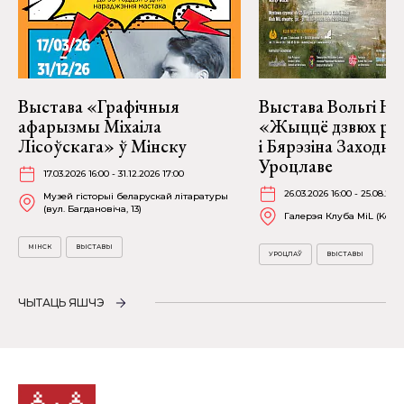
Выстава «Графічныя
Выстава Вольгі На
афарызмы Міхаіла
«Жыццё дзвюх рэк
Лісоўскага» ў Мінску
і Бярэзіна Заходня
Уроцлаве
17.03.2026 16:00 - 31.12.2026 17:00
26.03.2026 16:00 - 25.08.202
Музей гісторыі беларускай літаратуры
(вул. Багдановіча, 13)
Галерэя Клуба MiL (Kościu
МІНСК
ВЫСТАВЫ
УРОЦЛАЎ
ВЫСТАВЫ
ЧЫТАЦЬ ЯШЧЭ