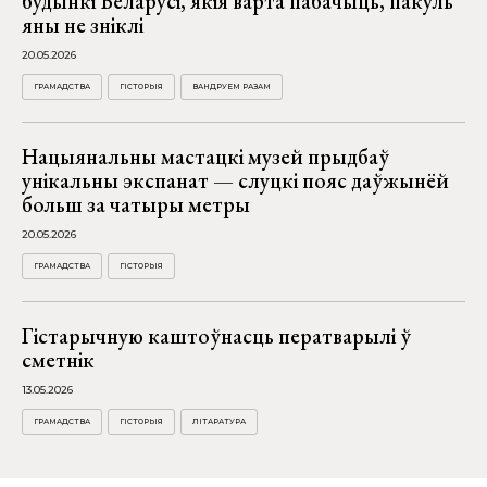
будынкі Беларусі, якія варта пабачыць, пакуль
яны не зніклі
20.05.2026
ГРАМАДСТВА
ГІСТОРЫЯ
ВАНДРУЕМ РАЗАМ
Нацыянальны мастацкі музей прыдбаў
унікальны экспанат — слуцкі пояс даўжынёй
больш за чатыры метры
20.05.2026
ГРАМАДСТВА
ГІСТОРЫЯ
Гістарычную каштоўнасць ператварылі ў
сметнік
13.05.2026
ГРАМАДСТВА
ГІСТОРЫЯ
ЛІТАРАТУРА