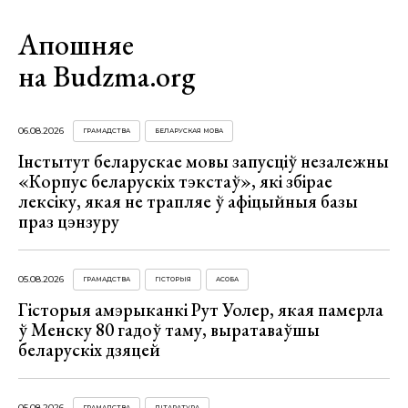
Апошняе
на Budzma.org
06.08.2026
ГРАМАДСТВА
БЕЛАРУСКАЯ МОВА
Інстытут беларускае мовы запусціў незалежны
«Корпус беларускіх тэкстаў», які збірае
лексіку, якая не трапляе ў афіцыйныя базы
праз цэнзуру
05.08.2026
ГРАМАДСТВА
ГІСТОРЫЯ
АСОБА
Гісторыя амэрыканкі Рут Уолер, якая памерла
ў Менску 80 гадоў таму, выратаваўшы
беларускіх дзяцей
05.08.2026
ГРАМАДСТВА
ЛІТАРАТУРА