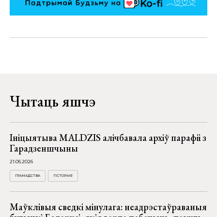
Чытаць яшчэ
Ініцыятыва MALDZIS алічбавала архіў парафіі з
Гарадзеншчыны
21.05.2026
ГРАМАДСТВА
ГІСТОРЫЯ
Маўклівыя сведкі мінулага: неадрэстаўраваныя