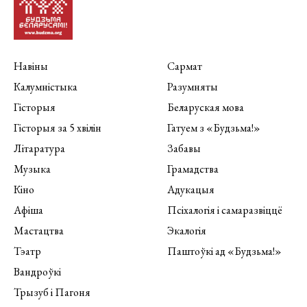
Навіны
Сармат
Калумністыка
Разумняты
Гісторыя
Беларуская мова
Гісторыя за 5 хвілін
Гатуем з «Будзьма!»
Літаратура
Забавы
Музыка
Грамадства
Кіно
Адукацыя
Афіша
Псіхалогія і самаразвіццё
Мастацтва
Экалогія
Тэатр
Паштоўкі ад «Будзьма!»
Вандроўкі
Трызуб і Пагоня