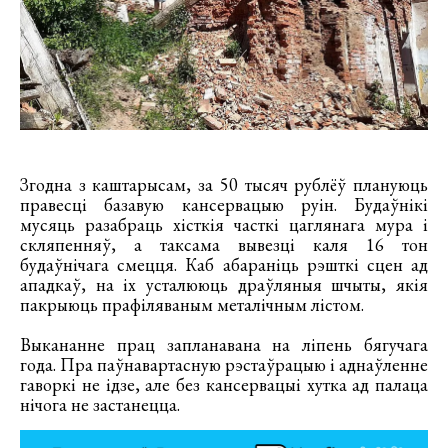
Згодна з каштарысам, за 50 тысяч рублёў плануюць
правесці базавую кансервацыю руін. Будаўнікі
мусяць разабраць хісткія часткі цаглянага мура і
скляпенняў, а таксама вывезці каля 16 тон
будаўнічага смецця. Каб абараніць рэшткі сцен ад
ападкаў, на іх усталююць драўляныя шчыты, якія
пакрыюць прафіляваным металічным лістом.
Выкананне прац запланавана на ліпень бягучага
года. Пра паўнавартасную рэстаўрацыю і аднаўленне
гаворкі не ідзе, але без кансервацыі хутка ад палаца
нічога не застанецца.