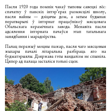
Пасля 1920 года помнік чакаў тыповы савецкі лёс:
спачатку ў панскіх інтэр’ерах размясцілі школу,
пасля вайны — дзіцячы дом, а затым будынак
ператварылі ў інтэрнат працаўнікоў мясцовага
Обальскага керамічнага завода. Менавіта пасля
адсялення інтэрната пачаўся этап татальнага
занядбання і марадзёрства.
Палац перажыў моцны пажар, пасля чаго мясцовыя
жыхары пачалі літаральна разбіраць яго на
будматэрыялы. Дзяржава гэты вандалізм не спыніла.
Цяпер ад палаца засталіся толькі сцен.