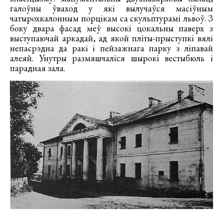
галоўны ўваход у які вылучаўся масіўным
чатырохкалонным порцікам са скульптурамі львоў. З
боку двара фасад меў высокі цокальны паверх з
выступаючай аркадай, ад якой пліты-прыступкі вялі
непасрэдна да ракі і пейзажнага парку з ліпавай
алеяй. Унутры размяшчаліся шырокі вестыбюль і
парадная зала.