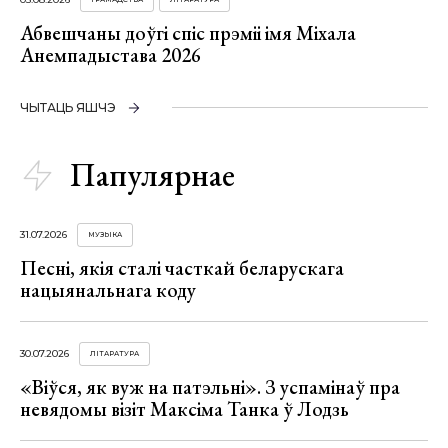
Абвешчаны доўгі спіс прэміі імя Міхала
Анемпадыстава 2026
ЧЫТАЦЬ ЯШЧЭ
Папулярнае
31.07.2026
МУЗЫКА
Песні, якія сталі часткай беларускага
нацыянальнага коду
30.07.2026
ЛІТАРАТУРА
«Віўся, як вуж на патэльні». З успамінаў пра
невядомы візіт Максіма Танка ў Лодзь