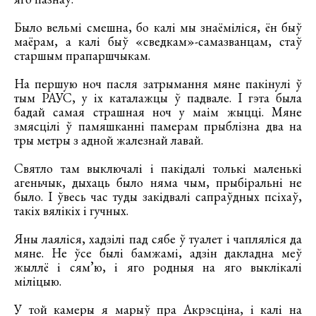
Было вельмі смешна, бо калі мы знаёміліся, ён быў
маёрам, а калі быў «сведкам»-самазванцам, стаў
старшым прапаршчыкам.
На першую ноч пасля затрымання мяне пакінулі ў
тым РАУС, у іх каталажцы ў падвале. І гэта была
бадай самая страшная ноч у маім жыцці. Мяне
змясцілі ў памяшканні памерам прыблізна два на
тры метры з адной жалезнай лавай.
Святло там выключалі і пакідалі толькі маленькі
агеньчык, дыхаць было няма чым, прыбіральні не
было. І ўвесь час туды закідвалі сапраўдных псіхаў,
такіх вялікіх і гучных.
Яны лаяліся, хадзілі пад сябе ў туалет і чапляліся да
мяне. Не ўсе былі бамжамі, адзін дакладна меў
жыллё і сям’ю, і яго родныя на яго выклікалі
міліцыю.
У той камеры я марыў пра Акрэсціна, і калі на