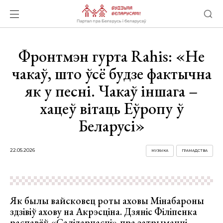
Фронтмэн гурта Rahis: «Не
чакаў, што ўсё будзе фактычна
як у песні. Чакаў іншага –
хацеў вітаць Еўропу ў
Беларусі»
22.05.2026
МУЗЫКА
ГРАМАДСТВА
Як былы вайсковец роты аховы Мінабароны
здзівіў ахову на Акрэсціна. Дзяніс Філіпенка
распавёў
«Салідарнасці» пра затрыманні,