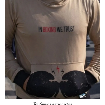
Усе фоты з архіва героя