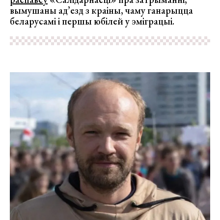
вымушаны ад’езд з краіны, чаму ганарыцца
беларусамі і першы юбілей у эміграцыі.