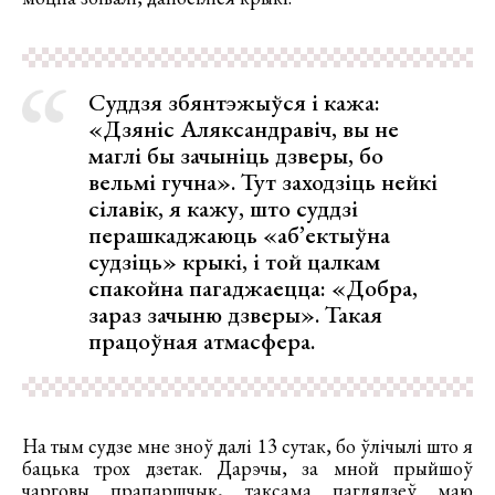
Суддзя збянтэжыўся і кажа:
«Дзяніс Аляксандравіч, вы не
маглі бы зачыніць дзверы, бо
вельмі гучна». Тут заходзіць нейкі
сілавік, я кажу, што суддзі
перашкаджаюць «аб’ектыўна
судзіць» крыкі, і той цалкам
спакойна пагаджаецца: «Добра,
зараз зачыню дзверы». Такая
працоўная атмасфера.
На тым судзе мне зноў далі 13 сутак, бо ўлічылі што я
бацька трох дзетак. Дарэчы, за мной прыйшоў
чарговы прапаршчык, таксама паглядзеў маю