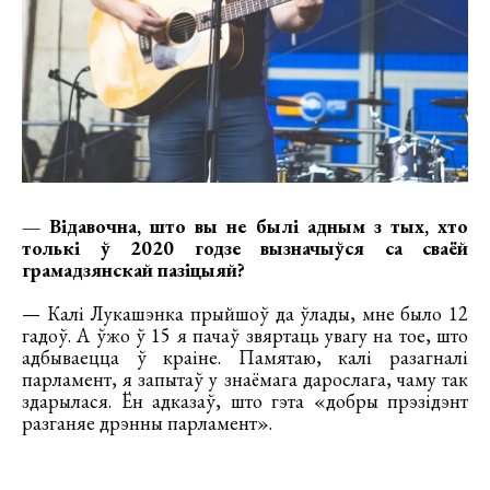
— Відавочна, што вы не былі адным з тых, хто
толькі ў 2020 годзе вызначыўся са сваёй
грамадзянскай пазіцыяй?
— Калі Лукашэнка прыйшоў да ўлады, мне было 12
гадоў. А ўжо ў 15 я пачаў звяртаць увагу на тое, што
адбываецца ў краіне. Памятаю, калі разагналі
парламент, я запытаў у знаёмага дарослага, чаму так
здарылася. Ён адказаў, што гэта «добры прэзідэнт
разганяе дрэнны парламент».