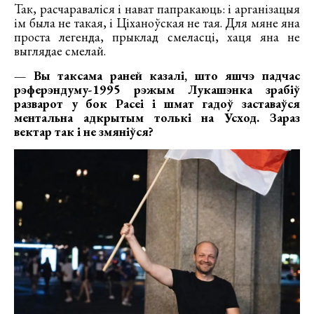
Так, расчараваліся і нават папракаюць: і арганізацыя
ім была не такая, і Ціханоўская не тая. Для мяне яна
проста легенда, прыклад смеласці, хаця яна не
выглядае смелай.
— Вы таксама раней казалі, што яшчэ падчас
рэферэндуму-1995 рэжым Лукашэнка зрабіў
разварот у бок Расеі і шмат гадоў заставаўся
ментальна адкрытым толькі на Усход. Зараз
вектар так і не змяніўся?