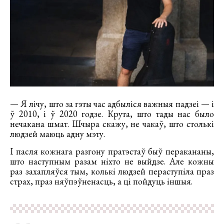
— Я лічу, што за гэты час адбыліся важныя падзеі — і
ў 2010, і ў 2020 годзе. Крута, што тады нас было
нечакана шмат. Шчыра скажу, не чакаў, што столькі
людзей маюць адну мэту.
І пасля кожнага разгону пратэстаў быў перакананы,
што наступным разам ніхто не выйдзе. Але кожны
раз захапляўся тым, колькі людзей пераступіла праз
страх, праз няўпэўненасць, а ці пойдуць іншыя.