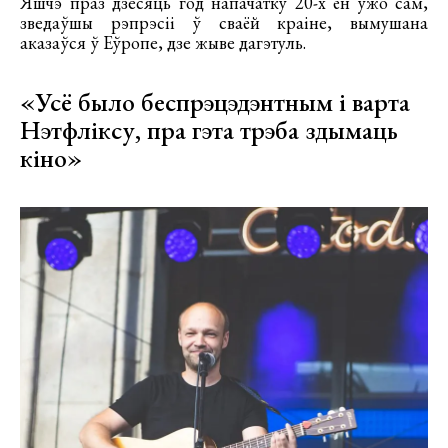
Яшчэ праз дзесяць год напачатку 20-х ён ужо сам,
зведаўшы рэпрэсіі ў сваёй краіне, вымушана
аказаўся ў Еўропе, дзе жыве дагэтуль.
«Усё было беспрэцэдэнтным і варта
Нэтфліксу, пра гэта трэба здымаць
кіно»