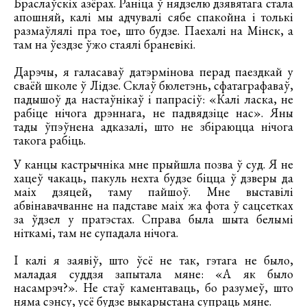
Браслаўскіх азёрах. Раніца ў нядзелю дзявятага стала
апошняй, калі мы адчувалі сябе спакойна і толькі
размаўлялі пра тое, што будзе. Паехалі на Мінск, а
там на ўездзе ўжо стаялі браневікі.
Дарэчы, я галасаваў датэрмінова перад паездкай у
сваёй школе ў Лідзе. Склаў бюлетэнь, сфатаграфаваў,
падышоў да настаўнікаў і папрасіў: «Калі ласка, не
рабіце нічога дрэннага, не падвядзіце нас». Яны
тады ўпэўнена адказалі, што не збіраюцца нічога
такога рабіць.
У канцы кастрычніка мне прыйшла позва ў суд. Я не
хацеў чакаць, пакуль нехта будзе біцца ў дзверы да
маіх дзяцей, таму пайшоў. Мне выставілі
абвінавачванне на падставе маіх жа фота ў сацсетках
за ўдзел у пратэстах. Справа была шыта белымі
ніткамі, там не супадала нічога.
І калі я заявіў, што ўсё не так, гэтага не было,
маладая суддзя запытала мяне: «А як было
насамрэч?». Не стаў каментаваць, бо разумеў, што
няма сэнсу, усё будзе выкарыстана супраць мяне.