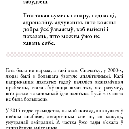
забудзеш.
Гэта такая сумесь гонару, годнасці,
адрэналіну, адчування, што кожны
добра ўсё ўзважыў, каб выйсці і
паказаць, што можна ўжо не
хаваць сябе.
Гэта была не параза, а такі этап. Спачатку, у 2000-х,
людзі былі з большага ўвогуле апалітычнымі. Калі
напрыканцы дзясятых гадоў пачаліся эканамічныя
праблемы, стала з’яўляцца шмат тых, хто разумеў,
што разам з эканомікай ідзе палітыка. І ўсё ж іх яшчэ
не была большасць.
У 2015 годзе грамадства, на мой погляд, апынулася ў
нейкім анабіёзе, летаргічным сне ці, як кажуць,
унутранай эміграцыі. А частка ўжо тады з’ехала ў
сапраўдную эміграцыю.