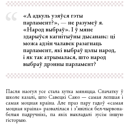
«А адкуль узяўся гэты
парламент?», — не разумеў я.
«Народ выбраў». І ў мяне
здарыўся кагнітыўны дысананс: ці
можа адзін чалавек разагнаць
парламент, які выбраў цэлы народ,
і як так атрымалася, што народ
выбраў дрэнны парламент?
Пасля наогул усе стала хутка мяняцца. Спачатку ў
школе казалі, што Савецкі Саюз — самая лепшая і
самая моцная краіна. Але праз пару гадоў «самая
моцная краіна» развалілася і з’явіліся бел-чырвона-
белыя падручнікі, па якіх выкладалі зусім іншую
гісторыю.