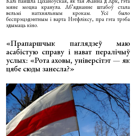
Калі пайшла Ціханоўская, як тая Жанна д’Арк, гэта
мяне моцна кранула. Аб’яднанне штабоў стала
вельмі натхняльным крокам. Усё было
беспрэцэдэнтным і варта Нэтфліксу, пра гэта трэба
здымаць кіно.
«Прапаршчык паглядзеў маю
асабістую справу і нават пералічыў
услых: «Рота аховы, універсітэт — як
цябе сюды занесла?»