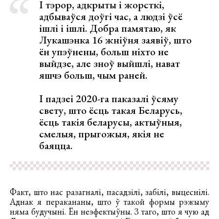
І тэрор, адкрыты і жорсткі,
адбываўся доўгі час, а людзі ўсё
ішлі і ішлі. Добра памятаю, як
Лукашэнка 16 жніўня заявіў, што
ён упэўнены, больш ніхто не
выйдзе, але зноў выйшлі, нават
яшчэ больш, чым раней.
І падзеі 2020-га паказалі ўсяму
свету, што ёсць такая Беларусь,
ёсць такія беларусы, актыўныя,
смелыя, прыгожыя, якія не
баяцца.
Факт, што нас разагналі, пасадзілі, забілі, выцеснілі.
Аднак я перакананы, што ў такой формы рэжыму
няма будучыні. Ён неэфектыўны. З таго, што я чую ад