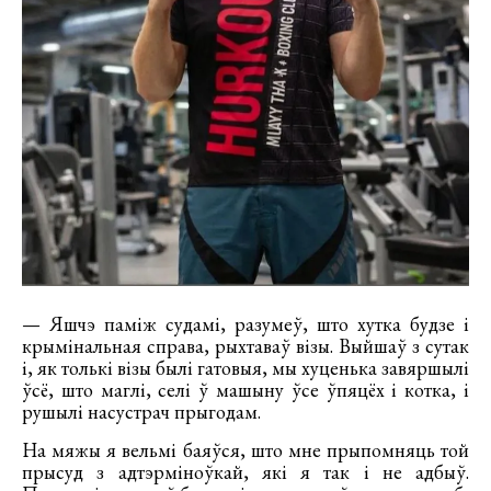
— Яшчэ паміж судамі, разумеў, што хутка будзе і
крымінальная справа, рыхтаваў візы. Выйшаў з сутак
і, як толькі візы былі гатовыя, мы хуценька завяршылі
ўсё, што маглі, селі ў машыну ўсе ўпяцёх і котка, і
рушылі насустрач прыгодам.
На мяжы я вельмі баяўся, што мне прыпомняць той
прысуд з адтэрміноўкай, які я так і не адбыў.