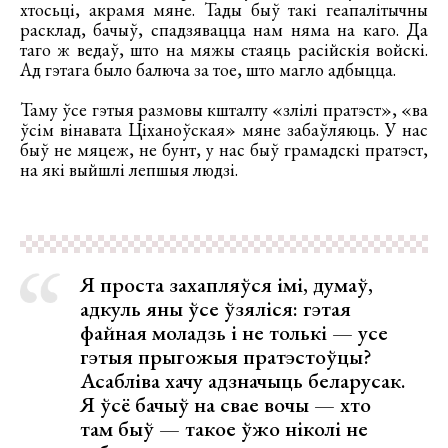
хтосьці, акрамя мяне. Тады быў такі геапалітычны
расклад, бачыў, спадзявацца нам няма на каго. Да
таго ж ведаў, што на мяжы стаяць расійскія войскі.
Ад гэтага было балюча за тое, што магло адбыцца.
Таму ўсе гэтыя размовы кшталту «злілі пратэст», «ва
ўсім вінавата Ціханоўская» мяне забаўляюць. У нас
быў не мяцеж, не бунт, у нас быў грамадскі пратэст,
на які выйшлі лепшыя людзі.
Я проста захапляўся імі, думаў,
адкуль яны ўсе ўзяліся: гэтая
файная моладзь і не толькі — усе
гэтыя прыгожыя пратэстоўцы?
Асабліва хачу адзначыць беларусак.
Я ўсё бачыў на свае вочы — хто
там быў — такое ўжо ніколі не