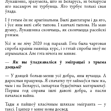
Лукашэнкі, зразумела, што ні Беларусь, ні беларусы
яго насамрэч не турбуюць. Яго турбуе толькі свая
ўлада.
І ў гэтым ён не арыгінальны. Былі дыктатары і да яго,
і ўсе яны вялі сябе тыпова. І канчалі тыпова. На маю
думку, Лукашэнка скончыць, як скончыцца расейскі
рэжым.
Усё ж не лічу 2020 год паразай. Гэта была чарговая
спроба краіны змяніць курс, і з гэтай спробы зноў не
атрымалася. Але гэта нічога не мяняе.
— Як вы ўладкаваліся ў эміграцыі з трыма
дзецьмі?
— У дзяцей больш-менш усё добра, яны вучацца. А
дарослыя працуюць. Я спачатку тут займаўся тым жа,
чым і на Беларусі, імпартам будаўнічых матэрыялаў.
Першы год справы ішлі даволі добра, а пасля
пачалася вайна.
Тады я пайшоў класічным шляхам эмігранта — у
таксі. І цяпер у мяне новы досвед.