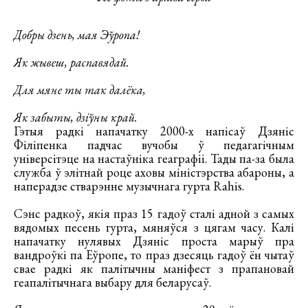
Добры дзень, мая Эўропа!
Як жывеш, распавядай.
Для мяне ты так далёка,
Як забыты, дзіўны край.
Гэтыя радкі напачатку 2000-х напісаў Дзяніс
Філіпенка падчас вучобы ў педагагічным
універсітэце на настаўніка геаграфіі. Тады па-за была
служба ў элітнай роце аховы міністэрства абароны, а
наперадзе стварэнне музычнага гурта Rahis.
Сэнс радкоў, якія праз 15 гадоў сталі адной з самых
вядомых песень гурта, мяняўся з цягам часу. Калі
напачатку нулявых Дзяніс проста марыў пра
вандроўкі па Еўропе, то праз дзесяць гадоў ён чытаў
свае радкі як палітычны маніфест з прапановай
геапалітычнага выбару для беларусаў.