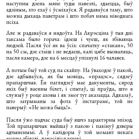
наступны дзень мяне туды павезлі, здаецца, быў
адзіным, хто ехаў і ўсміхаўся. Я радаваўся таму, што
можна дыхаць паветрам і што побач няма ніводнага
псіха.
Але ж радаваўся я нядоўга. На Акрэсціна ў тыя дні
таксама было горача: ідзеш і чуеш, як збіваюць
людзей. Пасля ўсё як ва ўсіх: спачатку «стакан», 50
на 50 см, дзе стаіш і не ведаеш, калі цябе вызваляць,
пасля камера, дзе на 6 месцаў упіхнулі 16 чалавек.
А потым быў той суд па скайпу. На ўваходзе ў пакой,
дзе адбываўся, як бы мовіць, «працэс», сядзеў
прапаршчык. Ён паглядзеў мае дакументы, сярод
якіх быў ваенны білет, і спытаў, ці праўда, што я
служыў у роце аховы і як змог тут аказацца. Адказаў,
што затрыманы за фота ў інстаграме, той не
паверыў: «Не можа быць!».
Пасля ўжо падчас суда быў яшчэ характэрны эпізод.
Той прапаршчык выйшаў з пакою і пакінуў дзверы
адчыненымі. А ў калідоры ў той момант некага
моцна збівалі, даносіліся крыкі.