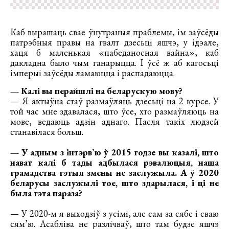
Каб вырашаць свае ўнутраныя праблемы, ім заўсёды
патрэбныя правы на гвалт дзесьці яшчэ, у ідэале,
хаця б маленькая «пабеданосная вайна», каб
дакладна было чым ганарыцца. І ўсё ж аб кагосьці
імперыі заўсёды ламаюцца і распадаюцца.
— Калі вы перайшлі на беларускую мову?
— Я актыўна стаў размаўляць дзесьці на 2 курсе. У
той час мне здавалася, што ўсе, хто размаўляюць на
мове, ведаюць адзін аднаго. Пасля такіх людзей
станавілася больш.
— У адным з інтэрв’ю ў 2015 годзе вы казалі, што
нават калі б тады адбылася рэвалюцыя, наша
грамадства гэтыя змены не заслужыла. А ў 2020
беларусы заслужылі тое, што здарылася, і ці не
была гэта параза?
— У 2020-м я выходзіў з усімі, але сам за сябе і сваю
сям’ю. Асабліва не разлічваў, што там будзе яшчэ