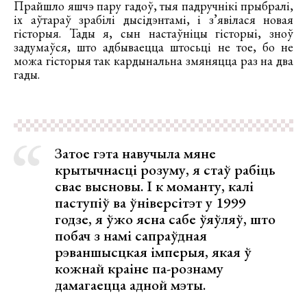
Прайшло яшчэ пару гадоў, тыя падручнікі прыбралі,
іх аўтараў зрабілі дысідэнтамі, і з’явілася новая
гісторыя. Тады я, сын настаўніцы гісторыі, зноў
задумаўся, што адбываецца штосьці не тое, бо не
можа гісторыя так кардынальна змяняцца раз на два
гады.
Затое гэта навучыла мяне
крытычнасці розуму, я стаў рабіць
свае высновы. І к моманту, калі
паступіў ва ўніверсітэт у 1999
годзе, я ўжо ясна сабе ўяўляў, што
побач з намі сапраўдная
рэваншысцкая імперыя, якая ў
кожнай краіне па-рознаму
дамагаецца адной мэты.