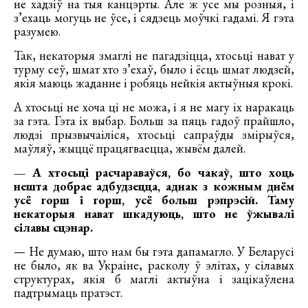
не хадзіў на тыя канцэрты. Але ж усе мы розныя, і
з’ехаць могуць не ўсе, і сядзець моўчкі гадамі. Я гэта
разумею.
Так, некаторыя змаглі не пагадзіцца, хтосьці нават у
турму сеў, шмат хто з’ехаў, было і ёсць шмат людзей,
якія маюць жаданне і робяць нейкія актыўныя крокі.
А хтосьці не хоча ці не можа, і я не магу іх наракаць
за гэта. Гэта іх выбар. Больш за пяць гадоў прайшло,
людзі прызвычаіліся, хтосьці сапраўды змірыўся,
маўляў, жыццё працягваецца, жывём далей.
— А хтосьці расчараваўся, бо чакаў, што хоць
нешта добрае адбудзецца, аднак з кожным днём
усё горш і горш, усё больш рэпрэсій. Таму
некаторыя нават шкадуюць, што не ўжывалі
сілавы сцэнар.
— Не думаю, што нам бы гэта дапамагло. У Беларусі
не было, як ва Украіне, расколу ў элітах, у сілавых
структурах, якія б маглі актыўна і зацікаўлена
падтрымаць пратэст.