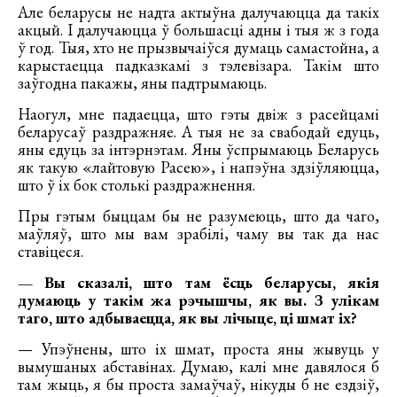
Але беларусы не надта актыўна далучаюцца да такіх
акцый. І далучаюцца ў большасці адны і тыя ж з года
ў год. Тыя, хто не прызвычаіўся думаць самастойна, а
карыстаецца падказкамі з тэлевізара. Такім што
заўгодна пакажы, яны падтрымаюць.
Наогул, мне падаецца, што гэты двіж з расейцамі
беларусаў раздражняе. А тыя не за свабодай едуць,
яны едуць за інтэрнэтам. Яны ўспрымаюць Беларусь
як такую «лайтовую Расею», і напэўна здзіўляюцца,
што ў іх бок столькі раздражнення.
Пры гэтым быццам бы не разумеюць, што да чаго,
маўляў, што мы вам зрабілі, чаму вы так да нас
ставіцеся.
— Вы сказалі, што там ёсць беларусы, якія
думаюць у такім жа рэчышчы, як вы. З улікам
таго, што адбываецца, як вы лічыце, ці шмат іх?
— Упэўнены, што іх шмат, проста яны жывуць у
вымушаных абставінах. Думаю, калі мне давялося б
там жыць, я бы проста замаўчаў, нікуды б не ездзіў,