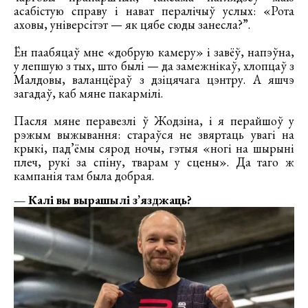
асабістую справу і нават пералічыў услых: «Рота
аховы, універсітэт — як цябе сюды занесла?”.
Ён паабяцаў мне «добрую камеру» і завёў, напэўна,
у лепшую з тых, што былі — да замежнікаў, хлопцаў з
Малдовы, валанцёраў з дзіцячага цэнтру. А яшчэ
загадаў, каб мяне пакармілі.
Пасля мяне перавезлі ў Жодзіна, і я перайшоў у
рэжым выжывання: стараўся не звяртаць увагі на
крыкі, пад’ёмы сярод ночы, гэтыя «ногі на шырыні
плеч, рукі за спіну, тварам у сцены». Да таго ж
кампанія там была добрая.
— Калі вы вырашылі з’язджаць?