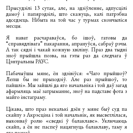
Прысудзілі 13 сутак, але, на здзіўленне, адпусцілі
дамоў і папярэдзілі, што скажуць, калі патрэбна
адседзець. Нібыта на той час у турмах скончыліся
месцы.
Я нават расчараваўся, бо ішоў, гатовы да
“справядлівага” пакарання, апрануўся, сабраў рэчы.
А так сядзі і чакай кожную хвіліну. Праз два тыдні
зноў прыйшла позва, на гэты раз да следчага ў
Цэнтральны РАУС.
Пабачыўшы мяне, ён здзівіўся: «Чаго прыйшоў?
Лепш бы не прыходзіў. Але раз прыйшоў, то
пайшлі». Мы зайшлі да яго начальніка і той даў загад
афармляць маё затрыманне, зноў на падставе фота з
майго інстаграму.
Цікава, што праз некалькі дзён у мяне быў суд па
скайпу з Акрэсціна і той начальнік, як высветлілася,
выконваў ролю «сведкі ў балаклаве». Уключаюць
скайп, а ён не паспеў нацягнуць балаклаву, таму я
яго пазнаў.