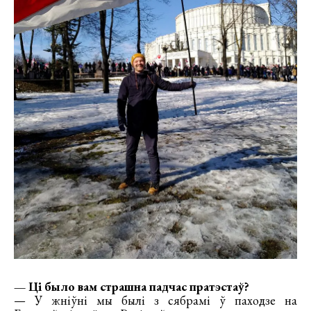
— Ці было вам страшна падчас пратэстаў?
— У жніўні мы былі з сябрамі ў паходзе на