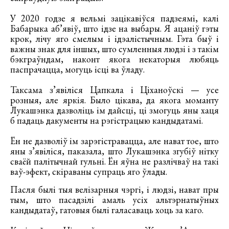
У 2020 годзе я вельмі зацікавіўся падзеямі, калі
Бабарыка аб’явіў, што ідзе на выбары. Я ацаніў гэты
крок, лічу яго смелым і ідэалістычным. Гэта быў і
важны знак для іншых, што сумленныя людзі і з такім
бэкграўндам, наконт якога некаторыя любяць
паспрачацца, могуць ісці ва ўладу.
Таксама з’явіліся Цапкала і Ціханоўскі — усе
розныя, але яркія. Было цікава, да якога моманту
Лукашэнка дазволіць ім дайсці, ці змогуць яны хаця
б падаць дакументы на рэгістрацыю кандыдатамі.
Ён не дазволіў ім зарэгістравацца, але нават тое, што
яны з’явіліся, паказала, што Лукашэнка згубіў нітку
сваёй палітычнай гульні. Ён яўна не разлічваў на такі
ваў-эфект, скіраваны супраць яго ўлады.
Пасля былі тыя велізарныя чэргі, і людзі, нават пры
тым, што пасадзілі амаль усіх альтэрнатыўных
кандыдатаў, гатовыя былі галасаваць хоць за каго.