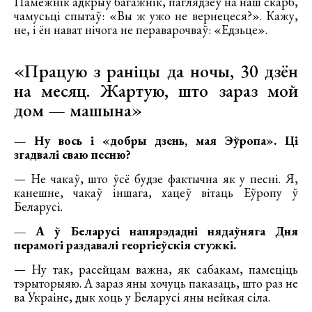
Памежнік адкрыў багажнік, паглядзеў на наш скарб,
чамусьці спытаў: «Вы ж ужо не вернецеся?». Кажу,
не, і ён нават нічога не пераварочваў: «Едзьце».
«Працую з раніцы да ночы, 30 дзён
на месяц. Жартую, што зараз мой
дом — машына»
— Ну вось і «добры дзень, мая Эўропа». Ці
згадвалі сваю песню?
— Не чакаў, што ўсё будзе фактычна як у песні. Я,
канешне, чакаў іншага, хацеў вітаць Еўропу ў
Беларусі.
— А ў Беларусі напярэдадні нядаўняга Дня
перамогі раздавалі георгіеўскія стужкі.
— Ну так, расейцам важна, як сабакам, памеціць
тэрыторыяю. А зараз яны хочуць паказаць, што раз не
ва Украіне, дык хоць у Беларусі яны нейкая сіла.