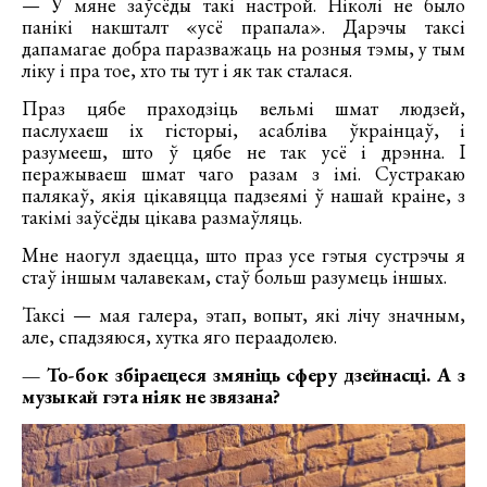
— У мяне заўсёды такі настрой. Ніколі не было
панікі накшталт «усё прапала». Дарэчы таксі
дапамагае добра паразважаць на розныя тэмы, у тым
ліку і пра тое, хто ты тут і як так сталася.
Праз цябе праходзіць вельмі шмат людзей,
паслухаеш іх гісторыі, асабліва ўкраінцаў, і
разумееш, што ў цябе не так усё і дрэнна. І
перажываеш шмат чаго разам з імі. Сустракаю
палякаў, якія цікавяцца падзеямі ў нашай краіне, з
такімі заўсёды цікава размаўляць.
Мне наогул здаецца, што праз усе гэтыя сустрэчы я
стаў іншым чалавекам, стаў больш разумець іншых.
Таксі — мая галера, этап, вопыт, які лічу значным,
але, спадзяюся, хутка яго пераадолею.
— То-бок збіраецеся змяніць сферу дзейнасці. А з
музыкай гэта ніяк не звязана?