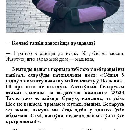
— Колькі гадзін даводзіцца працаваць?
— Працую з раніцы да ночы, 30 дзён на месяц.
Жартую, што зараз мой дом — машына.
— З нагоды вашага першага юбілею ў эміграцыі вы
напісалі сапраўды натхняльны пост: «Сёння 5
гадоў з моманту пачатку майго квэсту ў Польшчы.
Ні пра што не шкадую. Актыўным беларусам
вельмі ўдзячны за выдатную кампанію 2020!
Такое ўжо не забыць. Сумую, канешне, па ўсім.
Нос не вешаем, трымаем кулакі вышэй. Беларусь
жа жыве, пакуль мы ёсць адзін у аднаго. Усіх
абдымаю. Самі, напэўна, ведаеце, дзе мы ўжо ўсе
сустрэнемся!».