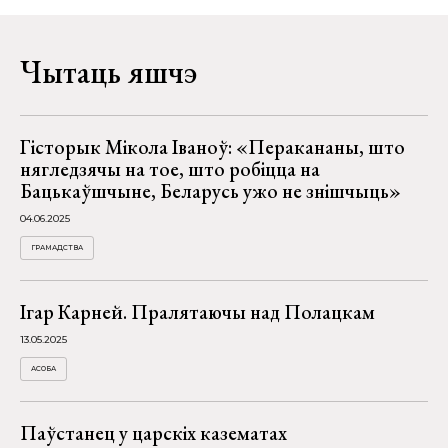
Чытаць яшчэ
Гісторык Мікола Іваноў: «Перакананы, што
нягледзячы на тое, што робіцца на
Бацькаўшчыне, Беларусь ужо не знішчыць»
04.06.2025
ГРАМАДСТВА
Ігар Карней. Пралятаючы над Полацкам
13.05.2025
АСОБА
Паўстанец у царскіх казематах