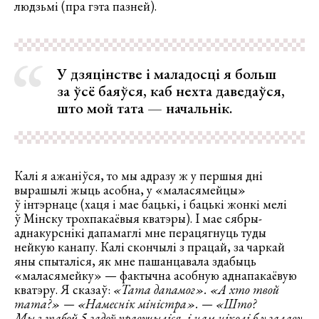
людзьмі (пра гэта пазней).
У дзяцінстве і маладосці я больш
за ўсё баяўся, каб нехта даведаўся,
што мой тата — начальнік.
Калі я ажаніўся, то мы адразу ж у першыя дні
вырашылі жыць асобна, у «маласямейцы»
ў інтэрнаце (хаця і мае бацькі, і бацькі жонкі мелі
ў Мінску трохпакаёвыя кватэры). І мае сябры-
аднакурснікі дапамаглі мне перацягнуць туды
нейкую канапу. Калі скончылі з працай, за чаркай
яны спыталіся, як мне пашанцавала здабыць
«маласямейку» — фактычна асобную аднапакаёвую
кватэру. Я сказаў:
«Тата дапамог». «А хто твой
тата?» — «Намеснік міністра». — «Што?
Мы з табой 5 гадоў правучыліся, і нам ніколі б у галаву