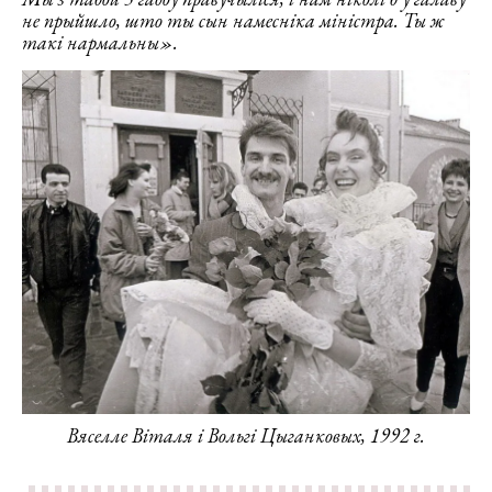
не прыйшло, што ты сын намесніка міністра. Ты ж
такі нармальны».
Вяселле Віталя і Вольгі Цыганковых, 1992 г.