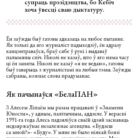
супраць прэзідэнцтва, бо Кебіч
хоча ўвесці сваю дыктатуру.
Ён заўжды быў гатовы адказаць на любое пытанне.
Як толькі да яго журналіст падыходзіў, ён адразу
канцэнтраваўся, браў сябе ў рукі і выдаваў
палымяны спіч. Ніколі не казаў, што ў яго няма часу
ці ён заняты. Ніколі не казаў «я не ведаю», гатовы
быў гаварыць з журналістамі на любыя тэмы. Заўжды
сабраны, кожнае слова прадуманае.
Як пачынаўся «БелаПАН»
З Алесем Ліпаём мы разам працавалі ў «Знамени
Юности», у адным, палітычным, аддзеле. У верасні
1991-га года Алесь падзяліўся сваёй ідэяй заснаваць
недзяржаўнае незалежнае агенцтва. «Будзеш
са мной?»- «Буду». У мяне не было ніякай боязі