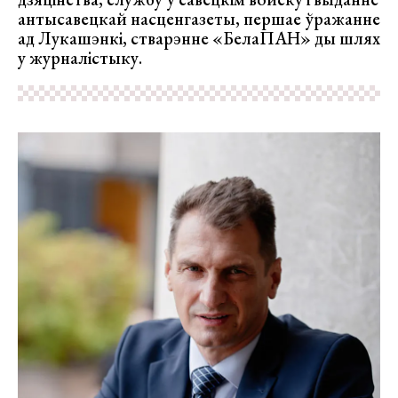
антысавецкай насценгазеты, першае ўражанне
ад Лукашэнкі, стварэнне «БелаПАН» ды шлях
у журналістыку.