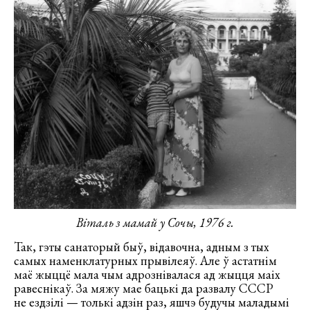
Віталь з мамай у Сочы, 1976 г.
Так, гэты санаторый быў, відавочна, адным з тых
самых наменклатурных прывілеяў. Але ў астатнім
маё жыццё мала чым адрознівалася ад жыцця маіх
равеснікаў. За мяжу мае бацькі да развалу СССР
не ездзілі — толькі адзін раз, яшчэ будучы маладымі