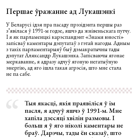
Першае ўражанне ад Лукашэнкі
У Беларусі ідэя пра пасаду прэзідэнта першы раз
з’явілася ў 1991-м годзе, яшчэ да жнівеньскага путчу.
І я як парламенцкі карэспандэнт «Знамя юності»
запісваў каментары дэпутатаў з гэтай нагоды. Адным
з такіх парламентарыяў быў дэмакратычны тады
дэпутат Аляксандр Лукашэнка. Запісваючы ягонае
меркаванне, я адразу адчуў ягоную негатыўную
энергію, ад яго ішла такая агрэсія, што мне стала
не па сабе.
Тыя якасці, якія праявіліся ў ім
пасля, я адчуў яшчэ ў 1991-м. Мне
хапіла дзесяці хвілін размовы. І
больш я ў яго ніколі каментары не
браў. Дарэчы, тады ён сказаў, што