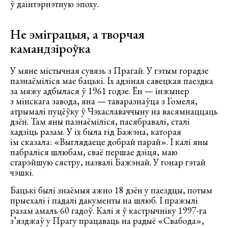
ў даінтэрнэтную эпоху.
Не эміграцыя, а творчая
камандзіроўка
У мяне містычная сувязь з Прагай. У гэтым горадзе
пазнаёміліся мае бацькі. Іх адзіная савецкая паездка
за мяжу адбылася ў 1961 годзе. Ён — інжынер
з мінскага завода, яна — таваразнаўца з Гомеля,
атрымалі пуцёўку ў Чэхаславаччыну на васямнаццаць
дзён. Там яны пазнаёміліся, пасябравалі, сталі
хадзіць разам. У іх была гід Бажэна, каторая
ім сказала: «Выглядаеце добрай парай». І калі яны
пабраліся шлюбам, сваё першае дзіця, маю
старэйшую сястру, назвалі Бажэнай. У гонар гэтай
чэшкі.
Бацькі былі знаёмыя ажно 18 дзён у паездцы, потым
прыехалі і падалі дакументы на шлюб. І пражылі
разам амаль 60 гадоў. Калі я ў кастрычніку 1997-га
з’язджаў у Прагу працаваць на радыё «Свабода»,