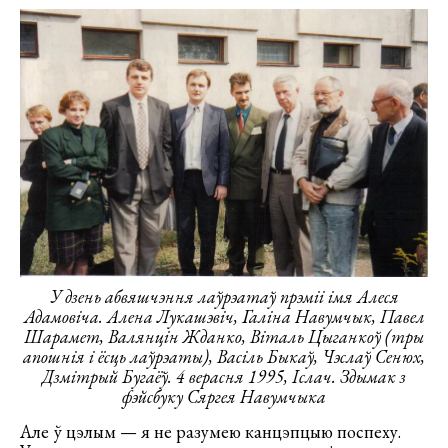
У дзень абвяшчэння лаўрэатаў прэміі імя Алеся
Адамовіча. Алена Лукашэвіч, Галіна Навумчык, Павел
Шарамет, Валянцін Жданко, Віталь Цыганкоў (тры
апошнія і ёсць лаўрэаты), Васіль Быкаў, Чэслаў Сенюх,
Дзмітрый Бугаёў. 4 верасня 1995, Іслач. Здымак з
фэйсбуку Сяргея Навумчыка
Але ў цэлым — я не разумею канцэпцыю поспеху.