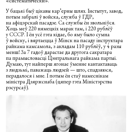
«систематически».
У бацькі быў цікавы кар’ерны шлях. Інстытут, завод,
потым забралі ў войска, служба ў ГДР,
на афіцэрскай пасадзе. Са службы ён звольніўся.
Хоць меў 220 нямецкіх марак там, і 220 рублёў
у СССР. І ён усё гэта кідае, бо яму было сумна
ў войску, і вяртаецца ў Мінск на пасаду інструктара
райкама камсамола, з акладам 110 рублёў, у 4 разы
менш! За 7 гадоў дарастае да другога сакратара
па прамысловасці Цэнтральнага райкама партыі.
Думаю, тут найперш ягонае ўменне кантактаваць
з людзьмі, паважаць людзей — што, спадзяюся,
перадалося і мне. І потым ён стаў намеснікам
міністра Дзяржснаба (цяпер гэта Міністэрства
рэсурсаў).