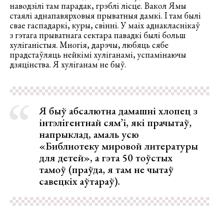
наводзілі там парадак, грэблі лісце. Вакол Ямы
стаялі аднапавярховыя прыватныя дамкі. І там былі
свае гаспадаркі, куры, свінні. У маіх аднакласнікаў
з гэтага прыватнага сектара павадкі былі больш
хуліганістыя. Многія, дарэчы, любяць сябе
прадстаўляць нейкімі хуліганамі, успамінаючы
дзяцінства. Я хуліганам не быў.
Я быў абсалютна дамашні хлопец з
інтэлігентнай сям’і, які прачытаў,
напрыклад, амаль усю
«Библиотеку мировой литературы
для детей», а гэта 50 тоўстых
тамоў (праўда, я там не чытаў
савецкіх аўтараў).