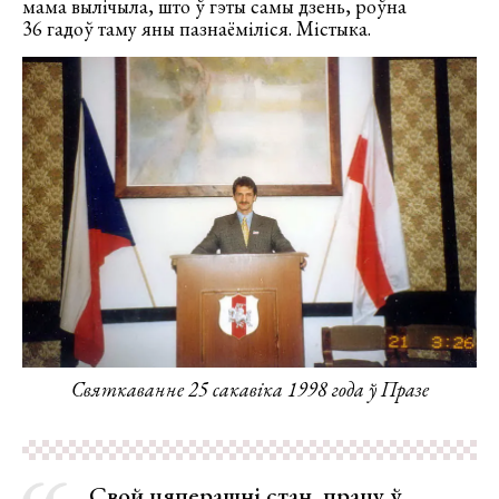
мама вылічыла, што ў гэты самы дзень, роўна
36 гадоў таму яны пазнаёміліся. Містыка.
Святкаванне 25 сакавіка 1998 года ў Празе
Свой цяперашні стан, працу ў