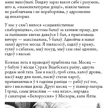
мяне выхоўвалі. Гляджу зараз вакол сябе і разумею,
што я, «наменклатурнае дзіцё», ніякім чынам
не разбэшчаны і не пераборлівы, у адрозненне
ад некаторых.
У нас у сям’і вялося «сацыялістычнае
спаборніцтва», сістэма балаў за хатнюю працу, дзе
за паліванне кветак даваўся 1 бал, а прыгатаваць
вячэру — максімальна, 5 балаў. Аднойчы я нават
заняў другое месца. Я пыласосіў, хадзіў у краму,
гуляў з сабакам, мыў посуд, мыў сам сваё адзенне,
гадоў з васьмі.
Кожнае лета я праводзіў прыблізна так. Месяц —
у бабулі ў вёсцы Сураж Віцебскага раёну, адкуль
родам мой тата. Там я касіў, гроб сена, калоў дровы,
насіў ваду для лазні, пасвіў статак кароў,
прачынаючыся ў 4 гадзіны раніцы — рабіў усё тое,
што і вясковыя дзеці. Другі месяц — у піянер-лагеры.
І трэці, самы шчаслівы — «на югах», нярэдка
ў санаторыі «Белоруссия» ў Місхоры, каля Ялты.