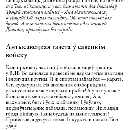
Ён падыходзіць да адміністратара і пытае, на поўным
сур’ёзе.
«Скажыце, а ў вас ёсць льготы для інвалідаў
Трэцяй сусветнай вайны?» Яна збянтэжылася.
«Трэцяй? Ой, зараз пагляджу. Ой, тут толькі для
другой. Але ж павінна быць нешта і для трэцяй.
Давайце, правяду вас без чаргі!»
Антысавецкая газета ў савецкім
войску
Калі прыйшоў час ісці ў войска, я хацеў трапіць
у ВДВ. Бо хацелася правесці не дарма гэтыя два гады
і вярнуцца крутым! Я ж спортам займаўся — каратэ,
бег, культурызм. На школьных спаборніцтвах
у выпускным класе першым прыбег! А ў нас у класе
былі спартсмены, валейбаліст, плывец. А я,
шахматыст, бягу і ўсіх іх абганяю. І ўяўляю,
як дзяўчаты мяне пабачаць, пераможцу. Як я адзін
горда фінішую, і яны будуць на мяне глядзець!
Прыбягаю, а дзяўчат няма! Іх кудысьці павялі. Такі
ўдар!