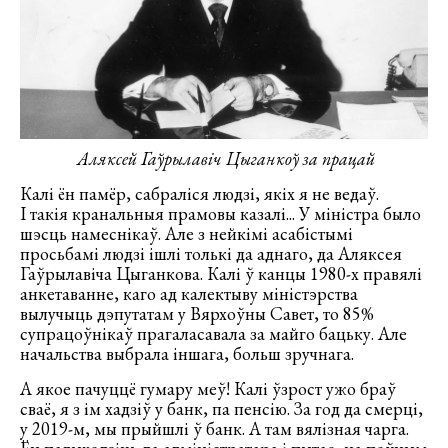
Аляксей Гаўрылавіч Цыганкоў за працай
Калі ён памёр, сабраліся людзі, якіх я не ведаў.
І такія кранальныя прамовы казалі... У міністра было
шэсць намеснікаў. Але з нейкімі асабістымі
просьбамі людзі ішлі толькі да аднаго, да Аляксея
Гаўрылавіча Цыганкова. Калі ў канцы 1980-х правялі
анкетаванне, каго ад калектыву міністэрства
вылучыць дэпутатам у Вярхоўны Савет, то 85%
супрацоўнікаў прагаласавала за майго бацьку. Але
начальства выбрала іншага, больш зручнага.
А якое пачуццё гумару меў! Калі ўзрост ужо браў
сваё, я з ім хадзіў у банк, па пенсію. За год да смерці,
у 2019-м, мы прыйшлі ў банк. А там вялізная чарга.