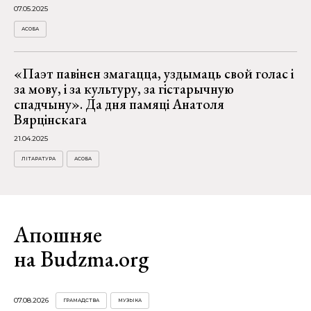
07.05.2025
АСОБА
«Паэт павінен змагацца, уздымаць свой голас і
за мову, і за культуру, за гістарычную
спадчыну». Да дня памяці Анатоля
Вярцінскага
21.04.2025
ЛІТАРАТУРА
АСОБА
Апошняе
на Budzma.org
07.08.2026
ГРАМАДСТВА
МУЗЫКА