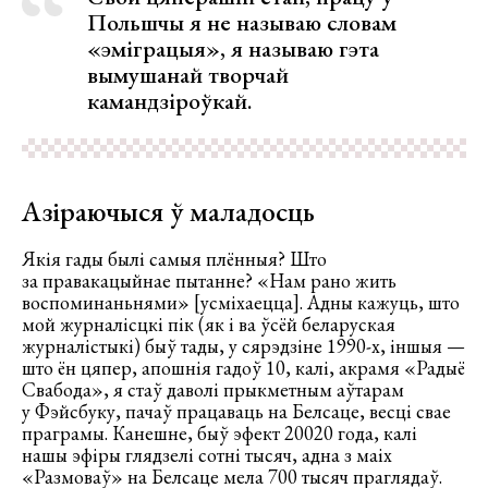
Польшчы я не называю словам
«эміграцыя», я называю гэта
вымушанай творчай
камандзіроўкай.
Азіраючыся ў маладосць
Якія гады былі самыя плённыя? Што
за правакацыйнае пытанне? «Нам рано жить
воспоминаньнями» [усміхаецца]. Адны кажуць, што
мой журналісцкі пік (як і ва ўсёй беларуская
журналістыкі) быў тады, у сярэдзіне 1990-х, іншыя —
што ён цяпер, апошнія гадоў 10, калі, акрамя «Радыё
Свабода», я стаў даволі прыкметным аўтарам
у Фэйсбуку, пачаў працаваць на Белсаце, весці свае
праграмы. Канешне, быў эфект 20020 года, калі
нашы эфіры глядзелі сотні тысяч, адна з маіх
«Размоваў» на Белсаце мела 700 тысяч праглядаў.