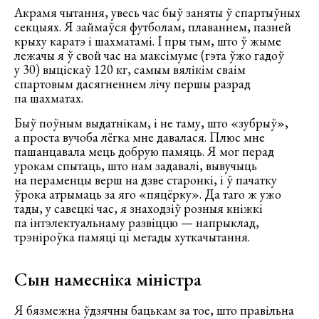
Акрамя чытання, увесь час быў заняты ў спартыўных
секцыях. Я займаўся футболам, плаваннем, пазней
крыху каратэ і шахматамі. І пры тым, што ў жыме
лежачы я ў свой час на максімуме (гэта ўжо гадоў
у 30) выціскаў 120 кг, самым вялікім сваім
спартовым дасягненнем лічу першы разрад
па шахматах.
Быў поўным выдатнікам, і не таму, што «зубрыў»,
а проста вучоба лёгка мне давалася. Плюс мне
пашанцавала мець добрую памяць. Я мог перад
урокам спытаць, што нам задавалі, вывучыць
на пераменцы верш на дзве старонкі, і ў пачатку
ўрока атрымаць за яго «пяцёрку». Да таго ж ужо
тады, у савецкі час, я знаходзіў розныя кніжкі
па інтэлектуальнаму развіццю — напрыклад,
трэніроўка памяці ці метады хуткачытання.
Сын намесніка міністра
Я бязмежна ўдзячны бацькам за тое, што правільна