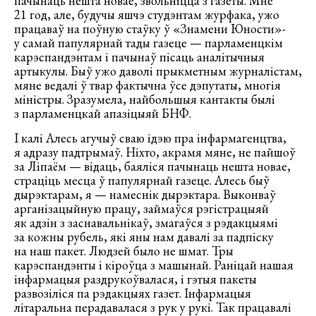
пачынаць нешта новае, звольніцца з газеты. Мне
21 год, але, будучы яшчэ студэнтам журфака, ужо
працаваў на поўную стаўку ў «Знамени Юности»-
у самай папулярнай тады газеце — парламенцкім
карэспандэнтам і пачынаў пісаць аналітычныя
артыкулы. Быў ужо даволі прыкметным журналістам,
мяне ведалі ў твар фактычна ўсе дэпутаты, многія
міністры. Зразумела, найбольшыя кантакты былі
з парламенцкай апазіцыяй БНФ.
І калі Алесь агучыў сваю ідэю пра інфармагенцтва,
я адразу падтрымаў. Ніхто, акрамя мяне, не пайшоў
за Ліпаём — відаць, баяліся пачынаць нешта новае,
страціць месца ў папулярнай газеце. Алесь быў
дырэктарам, я — намеснік дырэктара. Выконваў
арганізацыйную працу, займаўся рэгістрацыяй
як адзін з заснавальнікаў, змагаўся з рэдакцыямі
за кожны рубель, які яны нам давалі за падпіску
на наш пакет. Людзей было не шмат. Тры
карэспандэнты і кіроўца з машынай. Раніцай нашая
інфармацыя раздрукоўвалася, і гэтыя пакеты
развозіліся па рэдакцыях газет. Інфармацыя
літаральна перадавалася з рук у рукі. Так працавалі