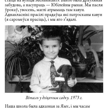
забудова, а насупраць — Юбілейны рынак. Мы пасля
ўрокаў, увосень, маглі атрымаць там кавун.
Аднакласнікі прасілі прадаўца які патрэсканы кавун
(я саромеўся прасіць), і мы яго з’ядалі.
Віталь у дзіцячым садку. 1973 г.
Наша школа была адказная за Яму, і мы часам