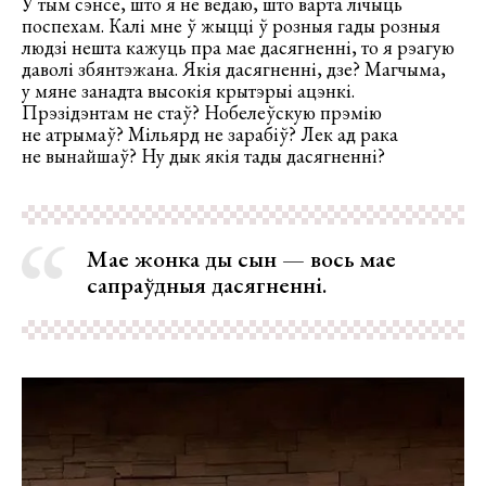
У тым сэнсе, што я не ведаю, што варта лічыць
поспехам. Калі мне ў жыцці ў розныя гады розныя
людзі нешта кажуць пра мае дасягненні, то я рэагую
даволі збянтэжана. Якія дасягненні, дзе? Магчыма,
у мяне занадта высокія крытэрыі ацэнкі.
Прэзідэнтам не стаў? Нобелеўскую прэмію
не атрымаў? Мільярд не зарабіў? Лек ад рака
не вынайшаў? Ну дык якія тады дасягненні?
Мае жонка ды сын — вось мае
сапраўдныя дасягненні.