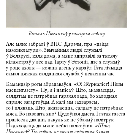
Віталь Цыганкоў у савецкім войску
Але мяне забралі ў ВПС. Дарэчы, пра «дзіця
наменклатуры». Звычайныя людзі служылі
ў Беларусі, каля дома, а мяне адправілі за тысячу
кіламетраў у лес пад Тарту ў Эстоніі, дзе я служыў
у роце аховы — кожны дзень у караўл. Гэта лічыцца
самая цяжкая салдацкая служба ў неваенны час.
Камандзір роты абрадаваўся: «О! Журналіст! Пішы
насценгазету». Ну, я і напісаў. Што, аказваецца,
салдатам не патрэбная гарачая вада, бо халодная
спрыяе загартоўцы. А калі мы захварэем,
то і пляваць. Што, аказваецца, салдату не патрэбнае
мяса. Бо навошта яно? Цудоўная дыета. І гэтая газета
правісела два дні, пакуль яе не ўбачыў палітрук.
Падыходзіць да мяне нейкі палкоўнік.
«Што,
Цыганкоў? Ты, пэўна, не хочаш вярнуцца ў сваю