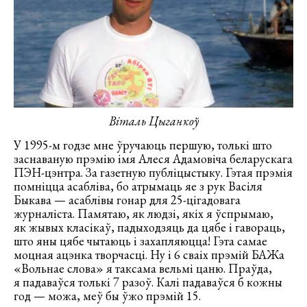
Віталь Цыганкоў
У 1995-м годзе мне ўручаюць першую, толькі што
заснаваную прэмію імя Алеся Адамовіча беларускага
ПЭН-цэнтра. За газетную публіцыстыку. Гэтая прэмія
помніцца асабліва, бо атрымаць яе з рук Васіля
Быкава — асаблівы гонар для 25-цігадовага
журналіста. Памятаю, як людзі, якіх я ўспрымаю,
як жывых класікаў, падыходзяць да цябе і гавораць,
што яны цябе чытаюць і захапляюцца! Гэта самае
моцная ацэнка творчасці. Ну і 6 сваіх прэмій БАЖа
«Вольнае слова» я таксама вельмі цаню. Праўда,
я падаваўся толькі 7 разоў. Калі падаваўся б кожны
год — можа, меў бы ўжо прэмій 15.