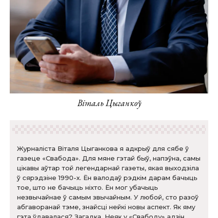
Віталь Цыганкоў
Журналіста Віталя Цыганкова я адкрыў для сябе ў
газеце «Свабода». Для мяне гэтай быў, напэўна, самы
цікавы аўтар той легендарнай газеты, якая выходзіла
ў сярэдзіне 1990-х. Ён валодаў рэдкім дарам бачыць
тое, што не бачыць ніхто. Ён мог убачыць
незвычайнае ў самым звычайным. У любой, сто разоў
абгаворанай тэме, знайсці нейкі новы аспект. Як яму
гэта ўдавалася? Загадка. Неяк у «Свабоду» адзін