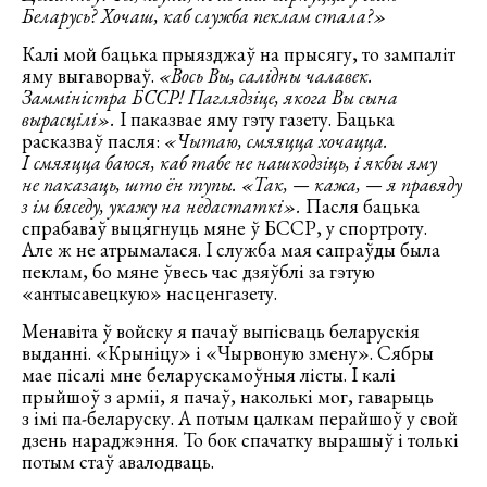
Беларусь? Хочаш, каб служба пеклам стала?»
Калі мой бацька прыязджаў на прысягу, то зампаліт
яму выгаворваў.
«Вось Вы, салідны чалавек.
Замміністра БССР! Паглядзіце, якога Вы сына
вырасцілі».
І паказвае яму гэту газету. Бацька
расказваў пасля:
«Чытаю, смяяцца хочацца.
І смяяцца баюся, каб табе не нашкодзіць, і якбы яму
не паказаць, што ён тупы. «Так, — кажа, — я правяду
з ім бяседу, укажу на недастаткі».
Пасля бацька
спрабаваў выцягнуць мяне ў БССР, у спортроту.
Але ж не атрымалася. І служба мая сапраўды была
пеклам, бо мяне ўвесь час дзяўблі за гэтую
«антысавецкую» насценгазету.
Менавіта ў войску я пачаў выпісваць беларускія
выданні. «Крыніцу» і «Чырвоную змену». Сябры
мае пісалі мне беларускамоўныя лісты. І калі
прыйшоў з арміі, я пачаў, наколькі мог, гаварыць
з імі па-беларуску. А потым цалкам перайшоў у свой
дзень нараджэння. То бок спачатку вырашыў і толькі
потым стаў авалодваць.