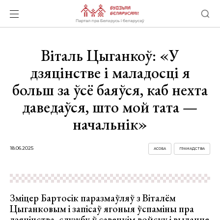
Віталь Цыганкоў: «У
дзяцінстве і маладосці я
больш за ўсё баяўся, каб нехта
даведаўся, што мой тата —
начальнік»
18.06.2025
АСОБА
ГРАМАДСТВА
Зміцер Бартосік паразмаўляў з Віталём
Цыганковым і запісаў ягоныя ўспаміны пра
дзяцінства, службу ў савецкім войску і выданне