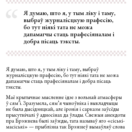
Я думаю, што я, у тым ліку і таму,
выбраў журналісцкую прафесію,
бо тут ніякі тата не можа
дапамагчы стаць прафесіяналам і
добра пісаць тэксты.
Я думаю, што я, у тым ліку і таму, выбраў
журналісцкую прафесію, бо тут ніякі тата не можа
дапамагчы стаць прафесіяналам і добра пісаць
тэксты.
Маё крытычнае мысленне ідзе з вольнай атмасферы
ў сям’і. Зразумела, сям’я чыноўніка і выкладчыцы
не была дысідэнцкай, але іронія і сарказм заўсёды
прысутнічалі ў адносінах да ўлады. Свежыя анекдоты
пра Брэжнева былі заўжды, тата называў яго «сіські-
масіські» — прыблізна так Брэжнеў вымаўляў слова