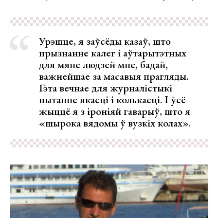
Урэшце, я заўсёды казаў, што
прызнанне калег і аўтарытэтных
для мяне людзей мне, бадай,
важнейшае за масавыя прагляды.
Гэта вечнае для журналістыкі
пытанне якасці і колькасці. І ўсё
жыццё я з іроніяй гаварыў, што я
«шырока вядомы ў вузкіх колах».