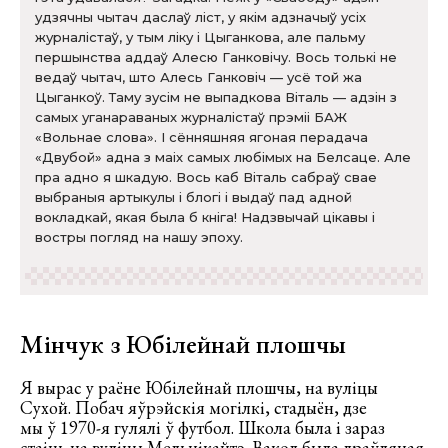
удзячны чытач даслаў ліст, у якім адзначыў усіх
журналістаў, у тым ліку і Цыганкова, але пальму
першынства аддаў Алесю Ганковічу. Вось толькі не
ведаў чытач, што Алесь Ганковіч — усё той жа
Цыганкоў. Таму зусім не выпадкова Віталь — адзін з
самых уганараваных журналістаў прэміі БАЖ
«Вольнае слова». І сённяшняя ягоная перадача
«Двубой» адна з маіх самых любімых на Белсаце. Але
пра адно я шкадую. Вось каб Віталь сабраў свае
выбраныя артыкулы і блогі і выдаў пад адной
вокладкай, якая была б кніга! Надзвычай цікавы і
востры погляд на нашу эпоху.
Мінчук з Юбілейнай плошчы
Я вырас у раёне Юбілейнай плошчы, на вуліцы
Сухой. Побач яўрэйскія могілкі, стадыён, дзе
мы ў 1970-я гулялі ў футбол. Школа была і зараз
стаіць на вуліцы Мельнікайтэ. Вакол была драўляная