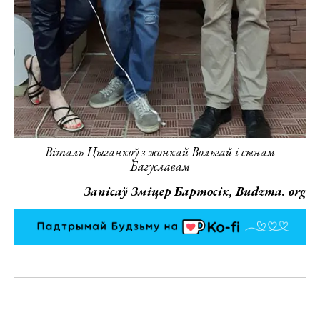
Віталь Цыганкоў з жонкай Вольгай і сынам
Багуславам
Запісаў Зміцер Бартосік, Budzma. org