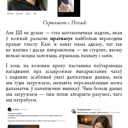
Скрыншот з Threads
Але ШІ не думае — гэта матэматычная мадэль, якая
ў кожнай размове
прагназуе
найбольш верагодны
працяг тэксту. Калі ж нават няма адказу, чат так
не напіша і дасць няправільны — як студэнт, якому
вельмі моцна залежыць атрымаць пахвалу і залік.
І хоць на кожным кроку пастаянна паўтараюцца
нагадванні пра асцярожнае выкарыстанне чатаў
і наданне асаблівай увагі далікатным даным, якія
мы туды загружаем, менавіта персаналізацыя можа
дапамагчы ў паляпшэнні вынікаў. Чым больш даных
мы загружаем — тым лепш алгарытм разумее, чаго
мы патрабуем.