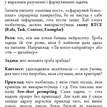
у выразным разуменні і фармуляванні задачы.
Запыты кшталту «напішы пост», «сфармулюй бізнес-
план» спрацуюць павярхоўна, бо не нясуць у сабе
аніякай інфармацыі, гэта пусты запыт. Каб гэтага
пазбегнуць, можна выкарыстоўваць
схему RTCE
(Role, Task, Context, Exemplar)
.
Роля:
тое, кім мы хочам бачыць нейрасетку. Трэба
задаць ёй тую ролю, якая б найлепш дала адказ
на пытанне. Напрыклад: «Ты senior-капірайтар» або
«ты — дызайнер».
Задача:
што менавіта трэба зрабіць?
Кантэкст:
удакладняем акалічнасці — якія ўмовы,
для чаго гэта патрэбна, якая сітуацыя, якія крытэрыі?
Прыклад:
чаго пазбягаць, у якім стылі пісаць, якія
крыніцы не выкарыстоўваць і г.д. Гэта таксама мае
назву
few-shot prompting
. Сама задача — гэта
мадэль працуе без прыкладаў. Але калі мы ў сваім
запыце адразу акрэслім прыклад таго, які вынік
хочам, якасць адказу будзе бліжэй да чаканага