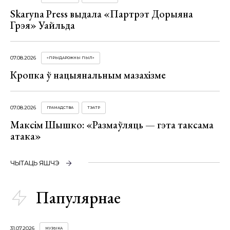
Skaryna Press выдала «Партрэт Дорыяна
Грэя» Уайльда
07.08.2026
«ПРЫДАРОЖНЫ ПЫЛ»
Кропка ў нацыянальным мазахізме
07.08.2026
ГРАМАДСТВА
ТЭАТР
Максім Шышко: «Размаўляць — гэта таксама
атака»
ЧЫТАЦЬ ЯШЧЭ
Папулярнае
31.07.2026
МУЗЫКА