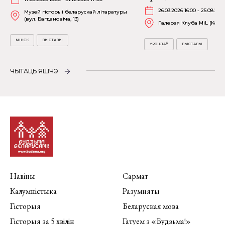
26.03.2026 16:00 - 25.08.202
Музей гісторыі беларускай літаратуры
(вул. Багдановіча, 13)
Галерэя Клуба MiL (Kościu
МІНСК
ВЫСТАВЫ
УРОЦЛАЎ
ВЫСТАВЫ
ЧЫТАЦЬ ЯШЧЭ
Навіны
Сармат
Калумністыка
Разумняты
Гісторыя
Беларуская мова
Гісторыя за 5 хвілін
Гатуем з «Будзьма!»