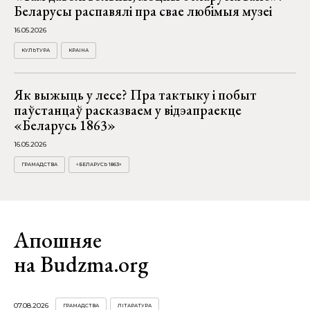
Беларусы распавялі пра свае любімыя музеі
16.05.2026
КУЛЬТУРА
КРАІНА
Як выжыць у лесе? Пра тактыку і побыт
паўстанцаў расказваем у відэапраекце
«Беларусь 1863»
16.05.2026
ГРАМАДСТВА
«БЕЛАРУСЬ 1863»
Апошняе
на Budzma.org
07.08.2026
ГРАМАДСТВА
ЛІТАРАТУРА