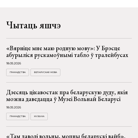
Чытаць яшчэ
«Вярніце мне маю родную мову»: У Брэсце
абурыліся рускамоўнымі табло ў тралейбусах
18.05.2026
ГРАМАДСТВА
БЕЛАРУСКАЯ МОВА
Дзесяць цікавостак пра беларускую дуду, якія
можна даведацца ў Музеі Вольнай Беларусі
18.05.2026
ГРАМАДСТВА
МУЗЫКА
«Там даволі вольны, моцны беларускі вайб».