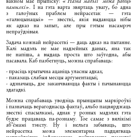
вакном мае прыпіску:
«*Назва мадэлі* можа рабіць
памылкі»
. І на гэта варта звяртаць увагу, бо адна
з галоўных праблем нейрасетак — гэта
«галюцынацыі» — звесткі, якія выдаюцца нібы
як адказ на запыт, але пры гэтым насамрэч
непраўдзівыя.
Задача кожнай нейрасеткі — даць адказ на пытанне.
Калі мадэль не мае надзейных даных, яна так
не напіша, а выдаць проста што заўгодна, абы
пасавала. Каб пазбегнуць, можна спрабаваць:
- прасіць крытычна ацаніць уласны адказ;
- паказаць слабыя месцы аргументацыі;
- адзначыць, дзе заканчваюцца факты і пачынаюцца
здагадкі.
Можна спрабаваць уводзіць прынцыпы маркіроўкі
і пазначаць верагоднасць фактаў, альбо пацвярджаць
звесткі спасылкамі, аднак у розных мадэлях гэта
будзе працаваць па-рознаму. Тое самае з вялікімі
аб’ёмамі тэксту. Ну і нельга забываць, што
нейрасетка можа элементарна падцягваць
непраўдзівую інфармацыю, паўтараючы памылкі