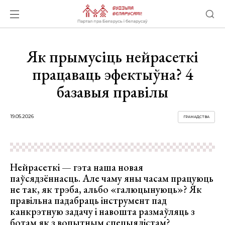
Як прымусіць нейрасеткі
працаваць эфектыўна? 4
базавыя правілы
19.05.2026
ГРАМАДСТВА
Нейрасеткі — гэта наша новая
паўсядзённасць. Але чаму яны часам працуюць
не так, як трэба, альбо «галюцынуюць»? Як
правільна падабраць інструмент пад
канкрэтную задачу і навошта размаўляць з
ботам як з вопытным спецыялістам?