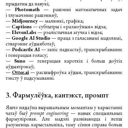
прыдатны да навукі;
—
Photomath
— рашэнні матэматычных задач
і тлумачэнне рашэнняў;
—
Midjourney
— малюнкі, графіка;
—
Captions
— субтытры і «размоўныя» відэа;
—
ElevenLabs
— рэалістычная агучка і відэа;
—
Google AI Studio
— праца з галасавымі мадэлямі,
стварэнне аўдыяботаў;
—
Podcastle AI
— запіс падкастаў, транскрыбаванне
і генерацыя голасу;
—
Suno
— генерацыя кароткіх і больш доўгіх
аўдыятрэкаў;
—
Otter.ai
— расшыфроўка аўдыя, транскрыбаванне
тэксту ў падсумаванні.
3. Фармулёўка, кантэкст, промпт
Яшчэ нядаўна вырашальным момантам у карыстанні
чатаў быў
prompt engineering
— навык спецыяльных
фармуліровак. Але мадэлі развіваюцца і лепш
разумеюць карыстальніка, таму сёння справа больш