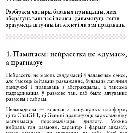
Разбіраем чатыры базавыя прынцыпы, якія
зберагуць ваш час і нервы і дапамогуць лепш
зразумець штучны інтэлект і як з ім працаваць.
1. Памятаем: нейрасетка не «думае»,
а прагназуе
Нейрасеткі не маюць свядомасці ў чалавечым сэнсе,
але ўмеюць імітаваць разважанне, будаваць лагічныя
ланцужкі і працаваць з абстракцыямі, а таксама
падладжвацца ў размове так, каб было адчуванне
размовы з сябрам.
Невыпадкова — кожная з папулярных платформ,
ці то ChatGPT, ці Gemini прапануюць карыстальніку
магчымасць персаналізацыі дыялогу. Можна
выбраць тон размовы, характар і фармат адказаў,
нават загадаць, як звяртацца да сябе. Калі чат