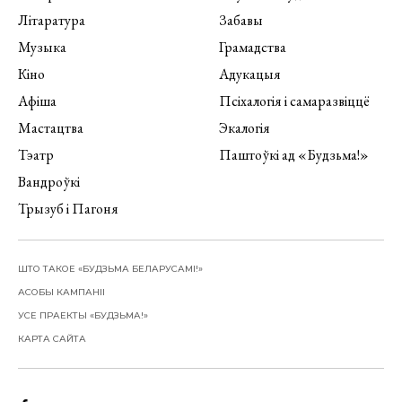
Літаратура
Забавы
Музыка
Грамадства
Кіно
Адукацыя
Афіша
Псіхалогія і самаразвіццё
Мастацтва
Экалогія
Тэатр
Паштоўкі ад «Будзьма!»
Вандроўкі
Трызуб і Пагоня
ШТО ТАКОЕ «БУДЗЬМА БЕЛАРУСАМІ!»
АСОБЫ КАМПАНІІ
УСЕ ПРАЕКТЫ «БУДЗЬМА!»
КАРТА САЙТА