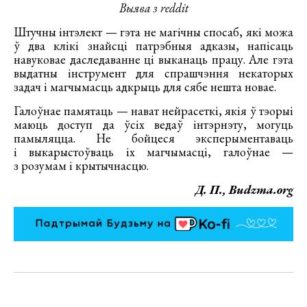
Выява з reddit
Штучны інтэлект — гэта не магічны спосаб, які можа
ў два клікі знайсці патрэбныя адказы, напісаць
навуковае даследаванне ці выканаць працу. Але гэта
выдатны інструмент для спрашчэння некаторых
задач і магчымасць адкрыць для сябе нешта новае.
Галоўнае памятаць — нават нейрасеткі, якія ў тэорыі
маюць доступ да ўсіх ведаў інтэрнэту, могуць
памыляцца. Не бойцеся эксперыментаваць
і выкарыстоўваць іх магчымасці, галоўнае —
з розумам і крытычнасцю.
Д. П., Budzma.org