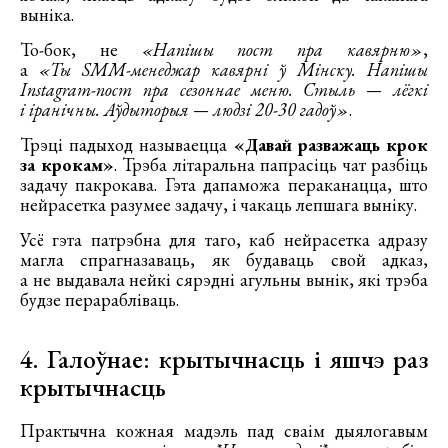
выніка.
То-бок, не
«Напішы пост пра кавярню»
,
а
«Ты SMM-менеджар кавярні ў Мінску. Напішы
Instagram-пост пра сезоннае меню. Стыль — лёгкі
і іранічны. Аўдыторыя — людзі 20-30 гадоў»
.
Трэці падыход называецца
«Давай разважаць крок
за крокам»
. Трэба літаральна папрасіць чат разбіць
задачу пакрокава. Гэта дапаможа пераканацца, што
нейрасетка разумее задачу, і чакаць лепшага выніку.
Усё гэта патрэбна для таго, каб нейрасетка адразу
магла спрагназаваць, як будаваць свой адказ,
а не выдавала нейкі сярэдні агульны вынік, які трэба
будзе перарабліваць.
4. Галоўнае: крытычнасць і яшчэ раз
крытычнасць
Практычна кожная мадэль пад сваім дыялогавым