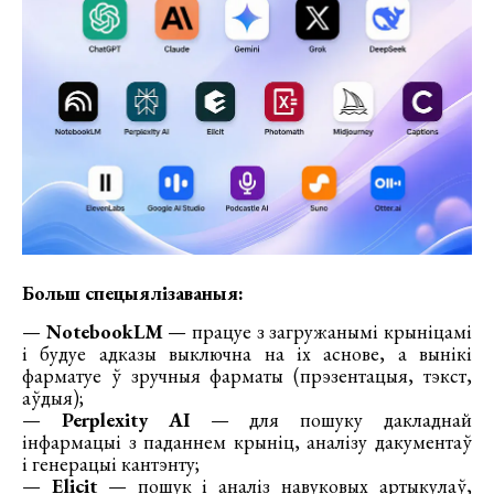
Больш спецыялізаваныя:
—
NotebookLM
— працуе з загружанымі крыніцамі
і будуе адказы выключна на іх аснове, а вынікі
фарматуе ў зручныя фарматы (прэзентацыя, тэкст,
аўдыя);
—
Perplexity AI
— для пошуку дакладнай
інфармацыі з паданнем крыніц, аналізу дакументаў
і генерацыі кантэнту;
—
Elicit
— пошук і аналіз навуковых артыкулаў,