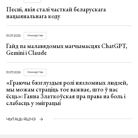
Песні, якія сталі часткай беларускага
нацыянальнага коду
31.07.2026
ГРАМАДСТВА
Гайд па малавядомых магчымасцях ChatGPT,
Gemini і Claude
31.07.2026
ГРАМАДСТВА
«Граючы бязглуздыя ролі нязломных людзей,
мы можам страціць тое важнае, што ў нас
ёсць»: Ганна Златкоўская пра права на боль і
слабасць у эміграцыі
ЧЫТАЦЬ ЯШЧЭ