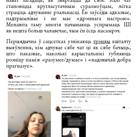
становіцца кругласутачным суразмоўцам, лёгка
страціць адчуванне рэальнасці. Ён заўсёды адказвае,
падтрымлівае і не мае «дрэннага настрою».
Менавіта таму многія пачынаюць успрымаць ШІ
як нешта больш чалавечае, чым ён ёсць насамрэч.
Перыядычна ў сацсетках узнікаюць
трэнды
кшталту
выяўлення, кім адчувае сябе чат ці як сябе бачыць,
што паказвае, наколькі карыстальнікі губляюць
розніцу паміж «разумее/думае» і «надзвычай добра
прагназуе».