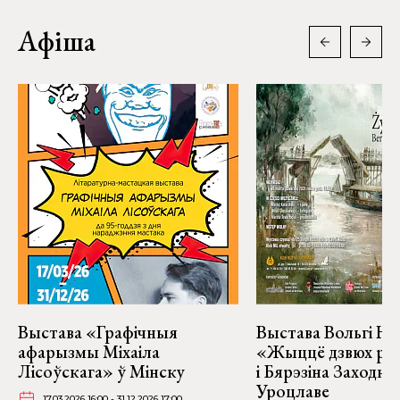
Афіша
Выстава «Графічныя
Выстава Вольгі На
афарызмы Міхаіла
«Жыццё дзвюх рэк
Лісоўскага» ў Мінску
і Бярэзіна Заходня
Уроцлаве
17.03.2026 16:00 - 31.12.2026 17:00