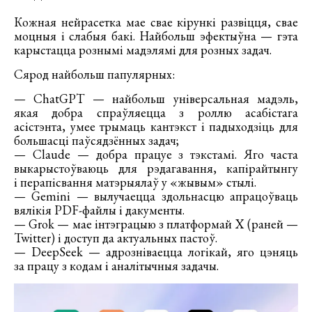
Кожная нейрасетка мае свае кірункі развіцця, свае
моцныя і слабыя бакі. Найбольш эфектыўна — гэта
карыстацца рознымі мадэлямі для розных задач.
Сярод найбольш папулярных:
— ChatGPT — найбольш універсальная мадэль,
якая добра спраўляецца з роллю асабістага
асістэнта, умее трымаць кантэкст і падыходзіць для
большасці паўсядзённых задач;
— Claude — добра працуе з тэкстамі. Яго часта
выкарыстоўваюць для рэдагавання, капірайтынгу
і перапісвання матэрыялаў у «жывым» стылі.
— Gemini — вылучаецца здольнасцю апрацоўваць
вялікія PDF-файлы і дакументы.
— Grok — мае інтэграцыю з платформай X (раней —
Twitter) і доступ да актуальных пастоў.
— DeepSeek — адрозніваецца логікай, яго цэняць
за працу з кодам і аналітычныя задачы.