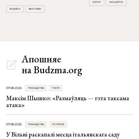
СОПАТ
КАНЦЭРТЫ
ВІЦЕБСК
ВЫСТАВЫ
Апошняе
на Budzma.org
07.08.2026
ГРАМАДСТВА
ТЭАТР
Максім Шышко: «Размаўляць — гэта таксама
атака»
07.08.2026
ГРАМАДСТВА
ГІСТОРЫЯ
У Вільні раскапалі месца італьянскага саду