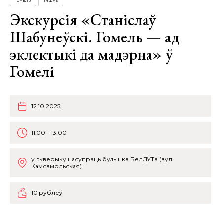
ГОМЕЛЬ
ІНШАЕ
Экскурсія «Станіслаў
Шабунеўскі. Гомель — ад
эклектыкі да мадэрна» ў
Гомелі
12.10.2025
11:00 - 13:00
у скверыку насупраць будынка БелДУТа (вул.
Камсамольская)
10 рублёў