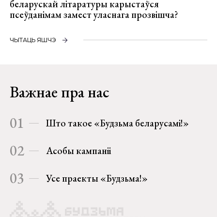
беларускай літаратуры карыстаўся
псеўданімам замест уласнага прозвішча?
ЧЫТАЦЬ ЯШЧЭ
Важнае пра нас
01
Што такое «Будзьма беларусамі!»
02
Асобы кампаніі
03
Усе праекты «Будзьма!»