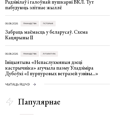
Радзівілаў і галоўнай пушкарні ВКЛ. Тут
пабудуюць элітнае жыллё
06.08.2026
ГРАМАДСТВА
ГІСТОРЫЯ
Забраць маёмасць у беларусаў. Схема
Кацярыны ІІ
06.08.2026
ГРАМАДСТВА
ЛІТАРАТУРА
Ініцыятыва «Непаслухмяныя дзеці
кастрычніка» агучыла паэму Уладзіміра
Дубоўкі «І пурпуровых ветразей узвівы...»
ЧЫТАЦЬ ЯШЧЭ
Папулярнае