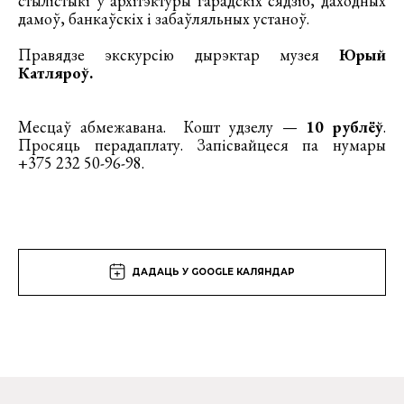
стылістыкі ў архітэктуры гарадскіх сядзіб, даходных
дамоў, банкаўскіх і забаўляльных устаноў.
Правядзе экскурсію дырэктар музея
Юрый
Катляроў.
Месцаў абмежавана. Кошт удзелу —
10 рублёў
.
Просяць перадаплату. Запісвайцеся па нумары
+375 232 50-96-98.
ДАДАЦЬ У GOOGLE КАЛЯНДАР