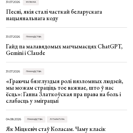
31.07.2026
МУЗЫКА
Песні, якія сталі часткай беларускага
нацыянальнага коду
31.07.2026
ГРАМАДСТВА
Гайд па малавядомых магчымасцях ChatGPT,
Gemini і Claude
31.07.2026
ГРАМАДСТВА
«Граючы бязглуздыя ролі нязломных людзей,
мы можам страціць тое важнае, што ў нас
ёсць»: Ганна Златкоўская пра права на боль і
слабасць у эміграцыі
04.08.2026
ГРАМАДСТВА
ЛІТАРАТУРА
Як Міцкевіч стаў Коласам. Чаму класік