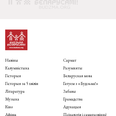
Навіны
Сармат
Калумністыка
Разумняты
Гісторыя
Беларуская мова
Гісторыя за 5 хвілін
Гатуем з «Будзьма!»
Літаратура
Забавы
Музыка
Грамадства
Кіно
Адукацыя
Афіша
Псіхалогія і самаразвіццё