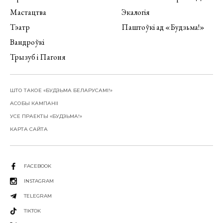
Мастацтва
Экалогія
Тэатр
Паштоўкі ад «Будзьма!»
Вандроўкі
Трызуб і Пагоня
ШТО ТАКОЕ «БУДЗЬМА БЕЛАРУСАМІ!»
АСОБЫ КАМПАНІІ
УСЕ ПРАЕКТЫ «БУДЗЬМА!»
КАРТА САЙТА
FACEBOOK
INSTAGRAM
TELEGRAM
TIKTOK