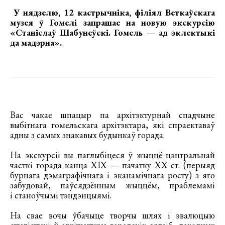
У нядзелю, 12 кастрычніка, філіял Веткаўскага
музея ў Гомелі запрашае на новую
экскурсію
«Станіслаў Шабунеўскі. Гомель — ад эклектыкі
да мадэрна»
.
Вас чакае шпацыр па архітэктурнай спадчыне
выбітнага гомельскага архітэктара, які спраектаваў
адны з самых знакавых будынкаў горада.
На экскурсіі вы паглыбіцеся ў жыццё цэнтральнай
часткі горада канца XIX — пачатку XX ст. (перыяд
бурнага дэмаграфічнага і эканамічнага росту) з яго
забудовай, паўсядзённым жыццём, праблемамі
і станоўчымі тэндэнцыямі.
На свае вочы ўбачыце творчы шлях і эвалюцыю