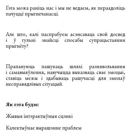
Гэта можа раніць нас і мы не ведаем, як пераадоліць
пачуццё прыгнечанасці.
Але што, калі паспрабуем асэнсаваць свой досвед
і ў гульні знайсці спосабы супрацьстаяння
прыгнёту?
Прапануюць пашукаць шляхі разнявольвання
і самавыяўлення, навучыцца выказваць свае эмоцыі,
ставіць межы і здабываць рашучасці для зменаў
несправядлівых сітуацый.
Як гэта будзе:
Жывыя інтэрактыўныя сцэнкі
Калектыўнае вырашэнне праблем