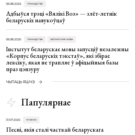
06.08.2026
ГРАМАДСТВА
Адбыўся трэці «Вялікі Воз» — злёт-летнік
беларускіх навукоўцаў
06.08.2026
ГРАМАДСТВА
БЕЛАРУСКАЯ МОВА
Інстытут беларускае мовы запусціў незалежны
«Корпус беларускіх тэкстаў», які збірае
лексіку, якая не трапляе ў афіцыйныя базы
праз цэнзуру
ЧЫТАЦЬ ЯШЧЭ
Папулярнае
31.07.2026
МУЗЫКА
Песні, якія сталі часткай беларускага