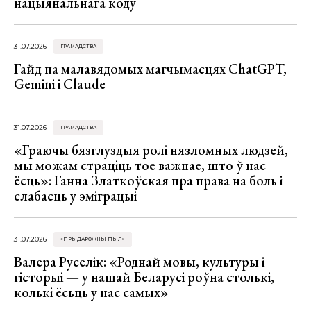
нацыянальнага коду
31.07.2026
ГРАМАДСТВА
Гайд па малавядомых магчымасцях ChatGPT,
Gemini і Claude
31.07.2026
ГРАМАДСТВА
«Граючы бязглуздыя ролі нязломных людзей,
мы можам страціць тое важнае, што ў нас
ёсць»: Ганна Златкоўская пра права на боль і
слабасць у эміграцыі
31.07.2026
«ПРЫДАРОЖНЫ ПЫЛ»
Валера Руселік: «Роднай мовы, культуры і
гісторыі — у нашай Беларусі роўна столькі,
колькі ёсьць у нас самых»