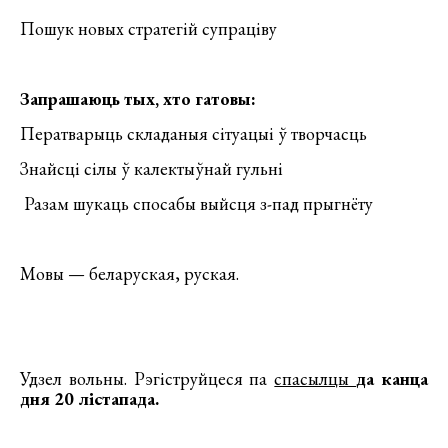
Пошук новых стратегій супраціву
Запрашаюць тых, хто гатовы:
Ператварыць складаныя сітуацыі ў творчасць
Знайсці сілы ў калектыўнай гульні
Разам шукаць спосабы выйсця з-пад прыгнёту
Мовы — беларуская, руская.
Удзел вольны. Рэгіструйцеся па
спасылцы
да канца
дня 20 лістапада.