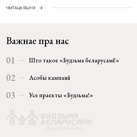
ЧЫТАЦЬ ЯШЧЭ
Важнае пра нас
01
Што такое «Будзьма беларусамі!»
02
Асобы кампаніі
03
Усе праекты «Будзьма!»