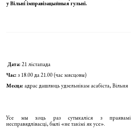
у Вільні імправізацыйныя гульні
.
Дата:
21 лістапада
Час:
з 18.00 да 21.00 (час мясцовы)
Месца:
адрас дашлюць удзельнікам асабіста, Вільня
Усе мы хоць раз сутыкаліся з праявамі
несправядлівасці, былі «не такімі як усе».