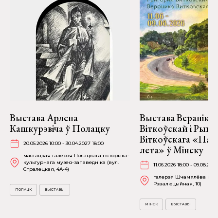
Выстава Арлена
Выстава Веранікі
Кашкурэвіча ў Полацку
Віткоўскай і Рыго
Віткоўскага «Пад
20.05.2026 10:00 - 30.04.2027 18:00
лета» ў Мінску
мастацкая галерэя Полацкага гісторыка-
культурнага музея-запаведніка (вул.
11.06.2026 18:00 - 09.08.2026
Стралецкая, 4A-4)
галерэя Шчамялёва (вул
Рэвалюцыйная, 10)
ПОЛАЦК
ВЫСТАВЫ
МІНСК
ВЫСТАВЫ