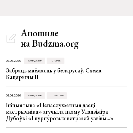
Апошняе
на Budzma.org
06.08.2026
ГРАМАДСТВА
ГІСТОРЫЯ
Забраць маёмасць у беларусаў. Схема
Кацярыны ІІ
06.08.2026
ГРАМАДСТВА
ЛІТАРАТУРА
Ініцыятыва «Непаслухмяныя дзеці
кастрычніка» агучыла паэму Уладзіміра
Дубоўкі «І пурпуровых ветразей узвівы...»