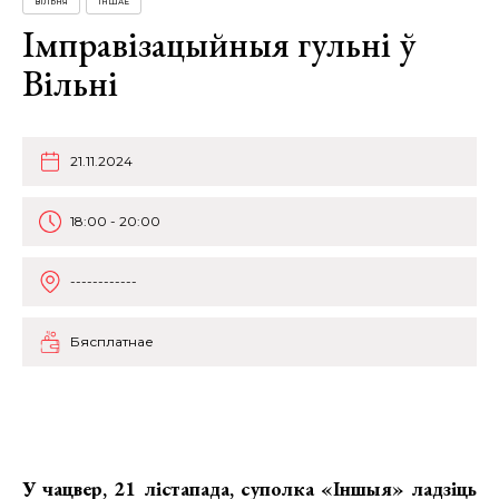
ВІЛЬНЯ
ІНШАЕ
Імправізацыйныя гульні ў
Вільні
21.11.2024
18:00 - 20:00
------------
Бясплатнае
У чацвер, 21 лістапада,
суполка «Іншыя» ладзіць