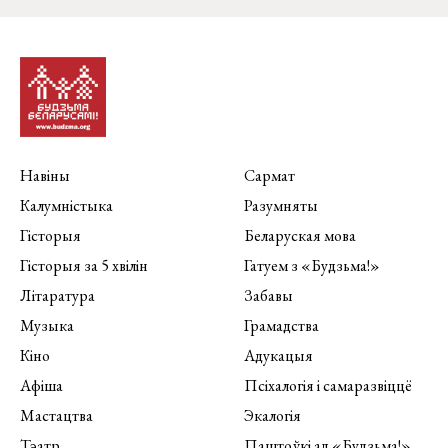
Навіны
Сармат
Калумністыка
Разумняты
Гісторыя
Беларуская мова
Гісторыя за 5 хвілін
Гатуем з «Будзьма!»
Літаратура
Забавы
Музыка
Грамадства
Кіно
Адукацыя
Афіша
Псіхалогія і самаразвіццё
Мастацтва
Экалогія
Тэатр
Паштоўкі ад «Будзьма!»