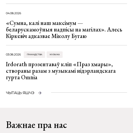
04.08.2026
«Сумна, калі наш максімум —
беларускамоўныя надпісы на магілах». Алесь
Кіркевіч адказвае Міколу Бугаю
03.08.2026
ГРАМАДСТВА
МУЗЫКА
Irdorath прэзентаваў кліп «Праз хмары»,
створаны разам з музыкамі нідэрландскага
гурта Omnia
ЧЫТАЦЬ ЯШЧЭ
Важнае пра нас