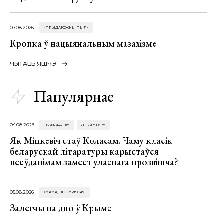
07.08.2026
«ПРЫДАРОЖНЫ ПЫЛ»
Кропка ў нацыянальным мазахізме
ЧЫТАЦЬ ЯШЧЭ
Папулярнае
04.08.2026
ГРАМАДСТВА
ЛІТАРАТУРА
Як Міцкевіч стаў Коласам. Чаму класік
беларускай літаратуры карыстаўся
псеўданімам замест уласнага прозвішча?
05.08.2026
«МАМА, НЕ ЖУРЫСЯ!»
Залегчы на дно ў Крыме