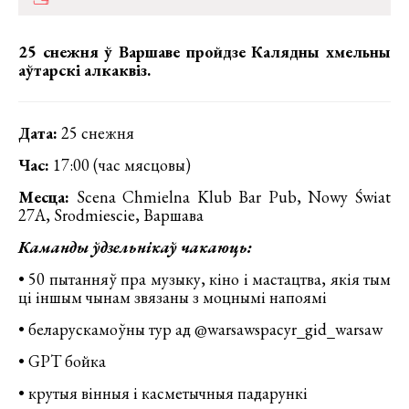
25 снежня ў Варшаве пройдзе Калядны хмельны
аўтарскі алкаквіз.
Дата:
25 снежня
Час:
17:00 (час мясцовы)
Месца:
Scena Chmielna Klub Bar Pub, Nowy Świat
27A, Srodmiescie, Варшава
Каманды ўдзельнікаў чакаюць:
• 50 пытанняў пра музыку, кіно і мастацтва, якія тым
ці іншым чынам звязаны з моцнымі напоямі
• беларускамоўны тур ад @warsawspacyr_gid_warsaw
• GPT бойка
• крутыя вінныя і касметычныя падарункі