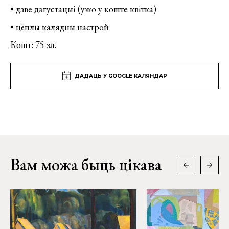
• дзве дэгустацыі (ужо у коште квітка)
• цёплы калядны настрой
Кошт: 75 зл.
ДАДАЦЬ У GOOGLE КАЛЯНДАР
Вам можа быць цікава