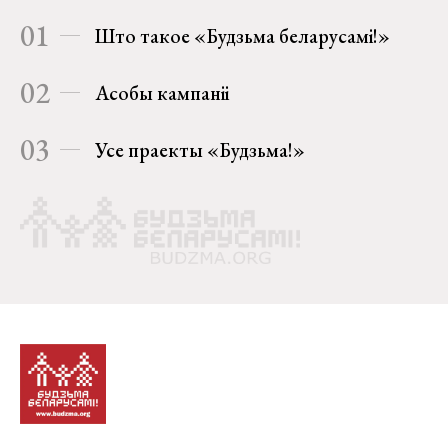
01
Што такое «Будзьма беларусамі!»
02
Асобы кампаніі
03
Усе праекты «Будзьма!»