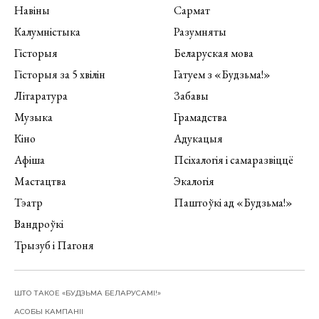
Навіны
Сармат
Калумністыка
Разумняты
Гісторыя
Беларуская мова
Гісторыя за 5 хвілін
Гатуем з «Будзьма!»
Літаратура
Забавы
Музыка
Грамадства
Кіно
Адукацыя
Афіша
Псіхалогія і самаразвіццё
Мастацтва
Экалогія
Тэатр
Паштоўкі ад «Будзьма!»
Вандроўкі
Трызуб і Пагоня
ШТО ТАКОЕ «БУДЗЬМА БЕЛАРУСАМІ!»
АСОБЫ КАМПАНІІ