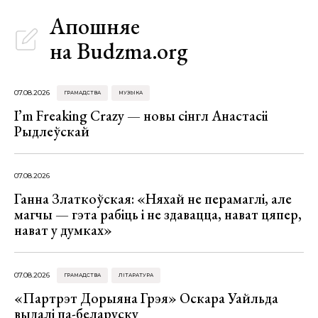
Апошняе
на Budzma.org
07.08.2026
ГРАМАДСТВА
МУЗЫКА
I’m Freaking Crazy — новы сінгл Анастасіі
Рыдлеўскай
07.08.2026
Ганна Златкоўская: «Няхай не перамаглі, але
магчы — гэта рабіць і не здавацца, нават цяпер,
нават у думках»
07.08.2026
ГРАМАДСТВА
ЛІТАРАТУРА
«Партрэт Дорыяна Грэя» Оскара Уайльда
выдалі па-беларуску