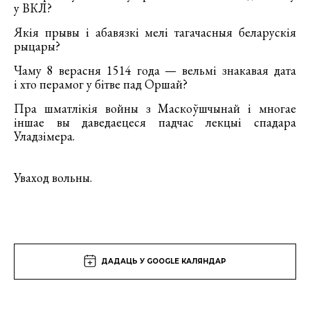
у ВКЛ?
Якія прывы і абавязкі мелі тагачасныя беларускія
рыцары?
Чаму 8 верасня 1514 года — вельмі знакавая дата
і хто перамог у бітве пад Оршай?
Пра шматлікія войны з Маскоўшчынай і многае
іншае вы даведаецеся падчас лекцыі спадара
Уладзімера.
Уваход вольны.
ДАДАЦЬ У GOOGLE КАЛЯНДАР