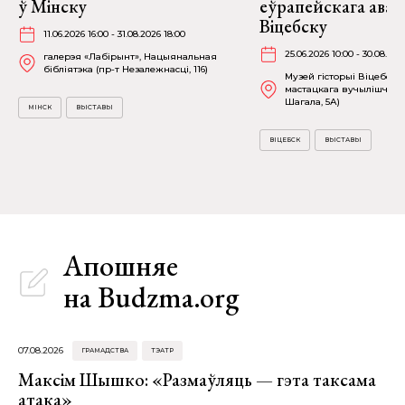
ў Мінску
еўрапейскага аван
Віцебску
11.06.2026 16:00 - 31.08.2026 18:00
25.06.2026 10:00 - 30.08.202
галерэя «Лабірынт», Нацыянальная
бібліятэка (пр-т Незалежнасці, 116)
Музей гісторыі Віцебска
мастацкага вучылішча (в
Шагала, 5А)
МІНСК
ВЫСТАВЫ
ВІЦЕБСК
ВЫСТАВЫ
Апошняе
на Budzma.org
07.08.2026
ГРАМАДСТВА
ТЭАТР
Максім Шышко: «Размаўляць — гэта таксама
атака»