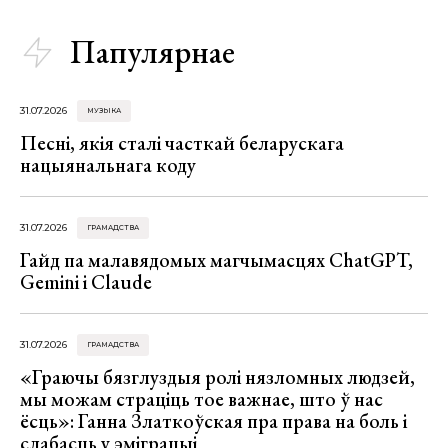
Папулярнае
31.07.2026
МУЗЫКА
Песні, якія сталі часткай беларускага
нацыянальнага коду
31.07.2026
ГРАМАДСТВА
Гайд па малавядомых магчымасцях ChatGPT,
Gemini і Claude
31.07.2026
ГРАМАДСТВА
«Граючы бязглуздыя ролі нязломных людзей,
мы можам страціць тое важнае, што ў нас
ёсць»: Ганна Златкоўская пра права на боль і
слабасць у эміграцыі