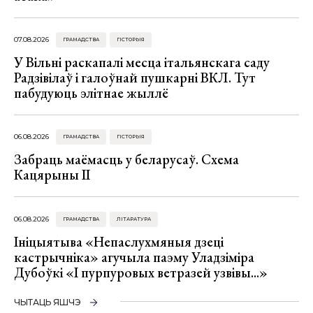
07.08.2026
ГРАМАДСТВА
ГІСТОРЫЯ
У Вільні раскапалі месца італьянскага саду
Радзівілаў і галоўнай пушкарні ВКЛ. Тут
пабудуюць элітнае жыллё
06.08.2026
ГРАМАДСТВА
ГІСТОРЫЯ
Забраць маёмасць у беларусаў. Схема
Кацярыны ІІ
06.08.2026
ГРАМАДСТВА
ЛІТАРАТУРА
Ініцыятыва «Непаслухмяныя дзеці
кастрычніка» агучыла паэму Уладзіміра
Дубоўкі «І пурпуровых ветразей узвівы...»
ЧЫТАЦЬ ЯШЧЭ