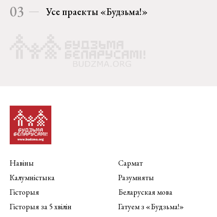
03
Усе праекты «Будзьма!»
Навіны
Сармат
Калумністыка
Разумняты
Гісторыя
Беларуская мова
Гісторыя за 5 хвілін
Гатуем з «Будзьма!»