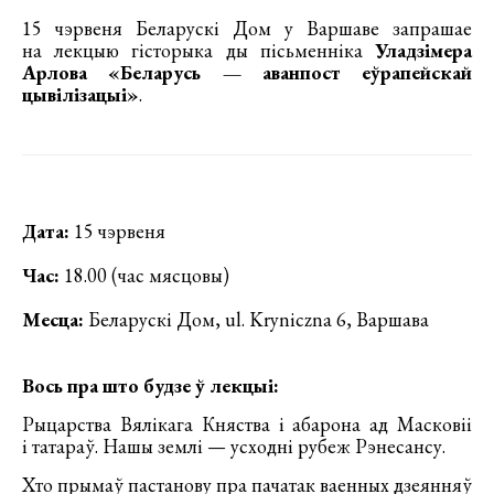
15 чэрвеня Беларускі Дом у Варшаве запрашае
на лекцыю гісторыка ды пісьменніка
Уладзімера
Арлова «Беларусь — аванпост еўрапейскай
цывілізацыі»
.
Д
ата:
15 чэрвеня
Час:
18.00 (час мясцовы)
Месца:
Беларускі Дом, ul. Kryniczna 6, Варшава
Вось пра што будзе ў лекцыі:
Рыцарства Вялікага Княства і абарона ад Масковіі
і татараў. Нашы землі — усходні рубеж Рэнесансу.
Хто прымаў пастанову пра пачатак ваенных дзеянняў