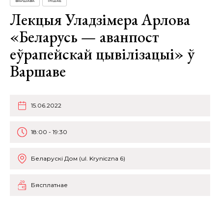
ВАРШАВА
ІНШАЕ
Лекцыя Уладзімера Арлова
«Беларусь — аванпост
еўрапейскай цывілізацыі» ў
Варшаве
15.06.2022
18:00 - 19:30
Беларускі Дом (ul. Kryniczna 6)
Бясплатнае