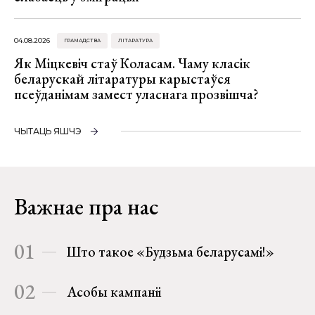
04.08.2026
ГРАМАДСТВА
ЛІТАРАТУРА
Як Міцкевіч стаў Коласам. Чаму класік
беларускай літаратуры карыстаўся
псеўданімам замест уласнага прозвішча?
ЧЫТАЦЬ ЯШЧЭ
Важнае пра нас
01
Што такое «Будзьма беларусамі!»
02
Асобы кампаніі