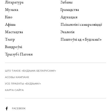
Літаратура
Забавы
Музыка
Грамадства
Кіно
Адукацыя
Афіша
Псіхалогія і самаразвіццё
Мастацтва
Экалогія
Тэатр
Паштоўкі ад «Будзьма!»
Вандроўкі
Трызуб і Пагоня
ШТО ТАКОЕ «БУДЗЬМА БЕЛАРУСАМІ!»
АСОБЫ КАМПАНІІ
УСЕ ПРАЕКТЫ «БУДЗЬМА!»
КАРТА САЙТА
FACEBOOK