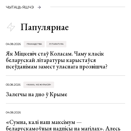
ЧЫТАЦЬ ЯШЧЭ
Папулярнае
04.08.2026
ГРАМАДСТВА
ЛІТАРАТУРА
Як Міцкевіч стаў Коласам. Чаму класік
беларускай літаратуры карыстаўся
псеўданімам замест уласнага прозвішча?
05.08.2026
«МАМА, НЕ ЖУРЫСЯ!»
Залегчы на дно ў Крыме
04.08.2026
«Сумна, калі наш максімум —
беларускамоўныя надпісы на магілах». Алесь