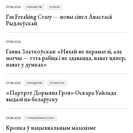
07.08.2026
ГРАМАДСТВА
МУЗЫКА
I’m Freaking Crazy — новы сінгл Анастасіі
Рыдлеўскай
07.08.2026
Ганна Златкоўская: «Няхай не перамаглі, але
магчы — гэта рабіць і не здавацца, нават цяпер,
нават у думках»
07.08.2026
ГРАМАДСТВА
ЛІТАРАТУРА
«Партрэт Дорыяна Грэя» Оскара Уайльда
выдалі па-беларуску
07.08.2026
«ПРЫДАРОЖНЫ ПЫЛ»
Кропка ў нацыянальным мазахізме