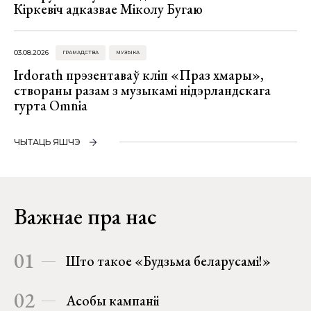
Кіркевіч адказвае Міколу Бугаю
03.08.2026
ГРАМАДСТВА
МУЗЫКА
Irdorath прэзентаваў кліп «Праз хмары»,
створаны разам з музыкамі нідэрландскага
гурта Omnia
ЧЫТАЦЬ ЯШЧЭ
Важнае пра нас
01
Што такое «Будзьма беларусамі!»
02
Асобы кампаніі