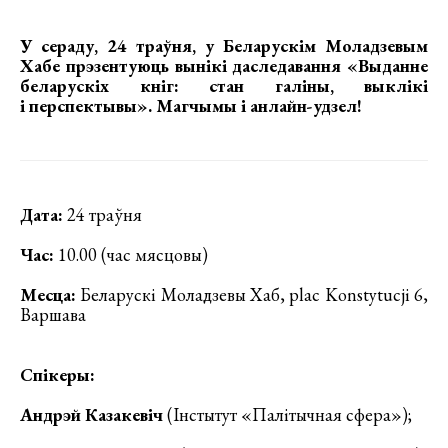
У сераду, 24 траўня, у Беларускім Моладзевым
Хабе
прэзентуюць вынікі даследавання «Выданне
беларускіх кніг: стан галіны, выклікі
і перспектывы»
. Магчымы і анлайн-удзел!
Дата:
24 траўня
Час:
10.00 (час мясцовы)
Месца:
Беларускі Моладзевы Хаб, plac Konstytucji 6,
Варшава
Спікеры:
Андрэй Казакевіч
(Інстытут «Палітычная сфера»);