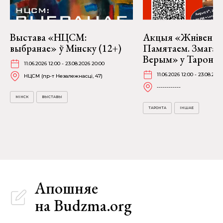
Выстава «НЦСМ:
Акцыя «Жнівень 2
выбранае» ў Мінску (12+)
Памятаем. Змагае
Верым» у Таронта
11.06.2026 12:00 - 23.08.2026 20:00
11.06.2026 12:00 - 23.08.202
НЦСМ (пр-т Незалежнасці, 47)
------------
МІНСК
ВЫСТАВЫ
ТАРОНТА
ІНШАЕ
Апошняе
на Budzma.org