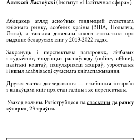
Аляксей Ластоўскі
(Інстытут «Палітычная сфера»).
Абяцаюць агляд асноўных тэндэнцый сусветнага
кніжнага рынку, асобных краіны (ЗША, Польшча,
Літва), а таксама дэтальны аналіз статыстыкі пра
выданне беларускіх кніг у 2013-2022 гадах.
Закрануць і перспектывы папяровых, лічбавых
і аўдыёкніг; тэндэнцыі распаўсюду (online, offline),
палітыкі коштаў, папулярнасці жанраў, узроставыя
і іншыя асаблівасці сучаснага кнігаспажывання.
Другая частка даследавання — глыбінныя інтэрв’ю
з выдаўцамі кніг пра стан галіны і яе перспектывы.
Уваход вольны. Рэгіструйцеся па
спасылцы
да ранку
аўторка, 23 траўня.