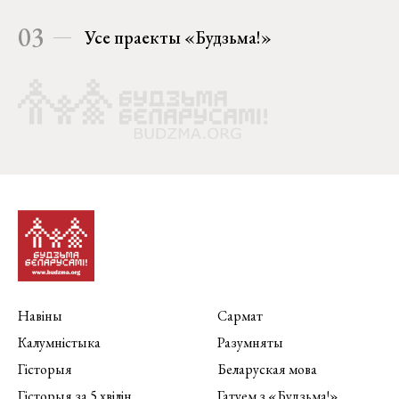
03
Усе праекты «Будзьма!»
Навіны
Сармат
Калумністыка
Разумняты
Гісторыя
Беларуская мова
Гісторыя за 5 хвілін
Гатуем з «Будзьма!»