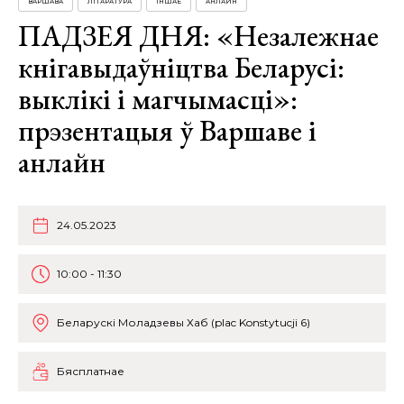
ВАРШАВА
ЛІТАРАТУРА
ІНШАЕ
АНЛАЙН
ПАДЗЕЯ ДНЯ: «Незалежнае
кнігавыдаўніцтва Беларусі:
выклікі і магчымасці»:
прэзентацыя ў Варшаве і
анлайн
24.05.2023
10:00 - 11:30
Беларускі Моладзевы Хаб (plac Konstytucji 6)
Бясплатнае