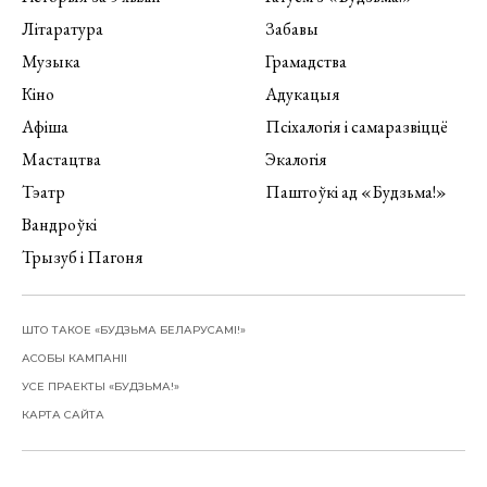
Літаратура
Забавы
Музыка
Грамадства
Кіно
Адукацыя
Афіша
Псіхалогія і самаразвіццё
Мастацтва
Экалогія
Тэатр
Паштоўкі ад «Будзьма!»
Вандроўкі
Трызуб і Пагоня
ШТО ТАКОЕ «БУДЗЬМА БЕЛАРУСАМІ!»
АСОБЫ КАМПАНІІ
УСЕ ПРАЕКТЫ «БУДЗЬМА!»
КАРТА САЙТА