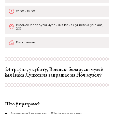
12:00 - 19:00
Віленскі беларускі музей імя Івана Луцкевіча (Vilniaus,
20)
Бясплатнае
23 траўня, у суботу, Віленскі беларускі музей
імя Івана Луцкевіча запрашае на Ноч музеяў!
Што ў праграме?
Адкрыццё выставы «Лінія пераходу».