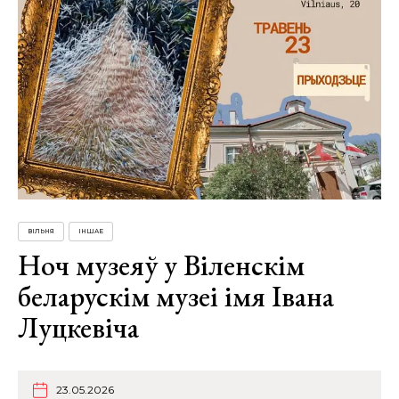
ВІЛЬНЯ
ІНШАЕ
Ноч музеяў у Віленскім
беларускім музеі імя Івана
Луцкевіча
23.05.2026