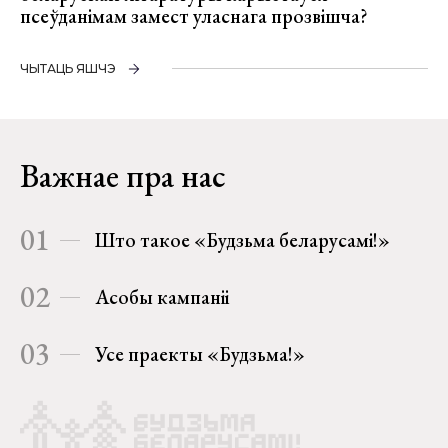
псеўданімам замест уласнага прозвішча?
ЧЫТАЦЬ ЯШЧЭ
Важнае пра нас
01
Што такое «Будзьма беларусамі!»
02
Асобы кампаніі
03
Усе праекты «Будзьма!»