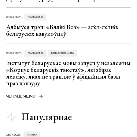
06.08.2026
ГРАМАДСТВА
Адбыўся трэці «Вялікі Воз» — злёт-летнік
беларускіх навукоўцаў
06.08.2026
ГРАМАДСТВА
БЕЛАРУСКАЯ МОВА
Інстытут беларускае мовы запусціў незалежны
«Корпус беларускіх тэкстаў», які збірае
лексіку, якая не трапляе ў афіцыйныя базы
праз цэнзуру
ЧЫТАЦЬ ЯШЧЭ
Папулярнае
31.07.2026
МУЗЫКА