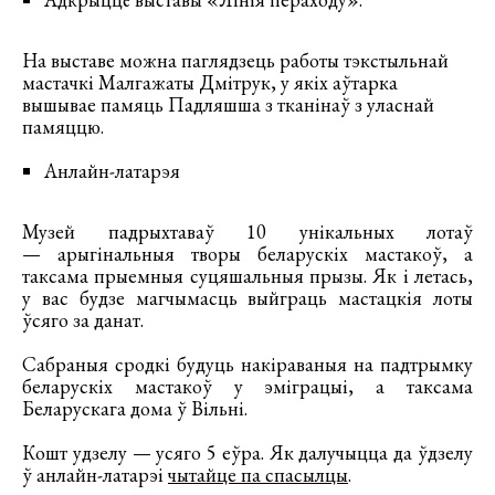
На выставе можна паглядзець работы тэкстыльнай
мастачкі Малгажаты Дмітрук, у якіх аўтарка
вышывае памяць Падляшша з тканінаў з уласнай
памяццю.
Анлайн-латарэя
Музей падрыхтаваў 10 унікальных лотаў
— арыгінальныя творы беларускіх мастакоў, а
таксама прыемныя суцяшальныя прызы. Як і летась,
у вас будзе магчымасць выйграць мастацкія лоты
ўсяго за данат.
Сабраныя сродкі будуць накіраваныя на падтрымку
беларускіх мастакоў у эміграцыі, а таксама
Беларускага дома ў Вільні.
Кошт удзелу — усяго 5 еўра. Як далучыцца да ўдзелу
ў анлайн-латарэі
чытайце па спасылцы
.