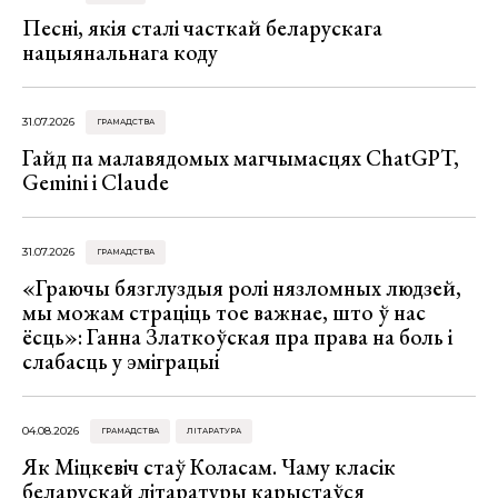
Песні, якія сталі часткай беларускага
нацыянальнага коду
31.07.2026
ГРАМАДСТВА
Гайд па малавядомых магчымасцях ChatGPT,
Gemini і Claude
31.07.2026
ГРАМАДСТВА
«Граючы бязглуздыя ролі нязломных людзей,
мы можам страціць тое важнае, што ў нас
ёсць»: Ганна Златкоўская пра права на боль і
слабасць у эміграцыі
04.08.2026
ГРАМАДСТВА
ЛІТАРАТУРА
Як Міцкевіч стаў Коласам. Чаму класік
беларускай літаратуры карыстаўся