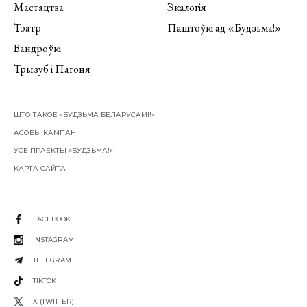
Мастацтва
Экалогія
Тэатр
Паштоўкі ад «Будзьма!»
Вандроўкі
Трызуб і Пагоня
ШТО ТАКОЕ «БУДЗЬМА БЕЛАРУСАМІ!»
АСОБЫ КАМПАНІІ
УСЕ ПРАЕКТЫ «БУДЗЬМА!»
КАРТА САЙТА
FACEBOOK
INSTAGRAM
TELEGRAM
TIKTOK
X (TWITTER)