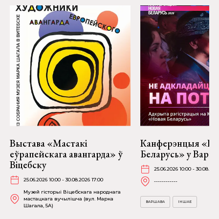
Выстава «Мастакі
Канферэнцыя «Но
еўрапейскага авангарда» ў
Беларусь» у Варш
Віцебску
25.06.2026 10:00 - 30.08.202
25.06.2026 10:00 - 30.08.2026 17:00
------------
Музей гісторыі Віцебскага народнага
мастацкага вучылішча (вул. Марка
ВАРШАВА
ІНШАЕ
Шагала, 5А)