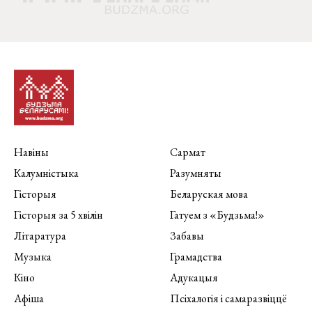
Навіны
Сармат
Калумністыка
Разумняты
Гісторыя
Беларуская мова
Гісторыя за 5 хвілін
Гатуем з «Будзьма!»
Літаратура
Забавы
Музыка
Грамадства
Кіно
Адукацыя
Афіша
Псіхалогія і самаразвіццё