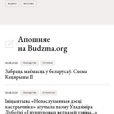
ВІЦЕБСК
ВЫСТАВЫ
Апошняе
на Budzma.org
06.08.2026
ГРАМАДСТВА
ГІСТОРЫЯ
Забраць маёмасць у беларусаў. Схема
Кацярыны ІІ
06.08.2026
ГРАМАДСТВА
ЛІТАРАТУРА
Ініцыятыва «Непаслухмяныя дзеці
кастрычніка» агучыла паэму Уладзіміра
Дубоўкі «І пурпуровых ветразей узвівы...»