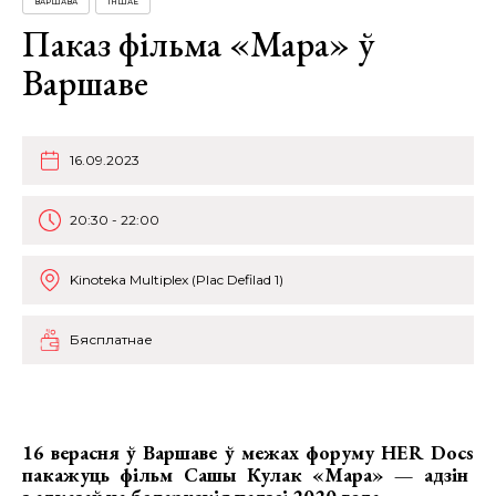
ВАРШАВА
ІНШАЕ
Паказ фільма «Мара» ў
Варшаве
16.09.2023
20:30 - 22:00
Kinoteka Multiplex (Plac Defilad 1)
Бясплатнае
16 верасня ў Варшаве ў межах форуму
HER Docs
пакажуць фільм
Сашы Кулак «Мара»
— адзін