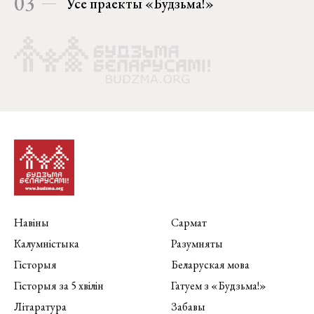
03
Усе праекты «Будзьма!»
Навіны
Сармат
Калумністыка
Разумняты
Гісторыя
Беларуская мова
Гісторыя за 5 хвілін
Гатуем з «Будзьма!»
Літаратура
Забавы