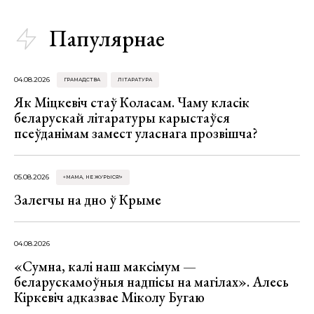
Папулярнае
04.08.2026
ГРАМАДСТВА
ЛІТАРАТУРА
Як Міцкевіч стаў Коласам. Чаму класік
беларускай літаратуры карыстаўся
псеўданімам замест уласнага прозвішча?
05.08.2026
«МАМА, НЕ ЖУРЫСЯ!»
Залегчы на дно ў Крыме
04.08.2026
«Сумна, калі наш максімум —
беларускамоўныя надпісы на магілах». Алесь
Кіркевіч адказвае Міколу Бугаю