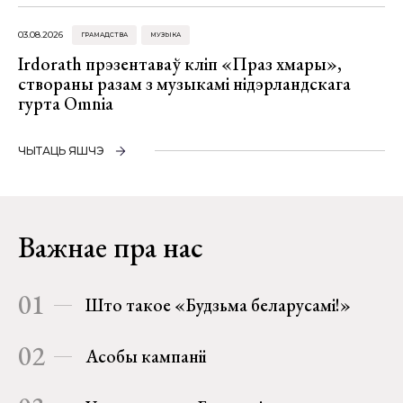
03.08.2026
ГРАМАДСТВА
МУЗЫКА
Irdorath прэзентаваў кліп «Праз хмары»,
створаны разам з музыкамі нідэрландскага
гурта Omnia
ЧЫТАЦЬ ЯШЧЭ
Важнае пра нас
01
Што такое «Будзьма беларусамі!»
02
Асобы кампаніі