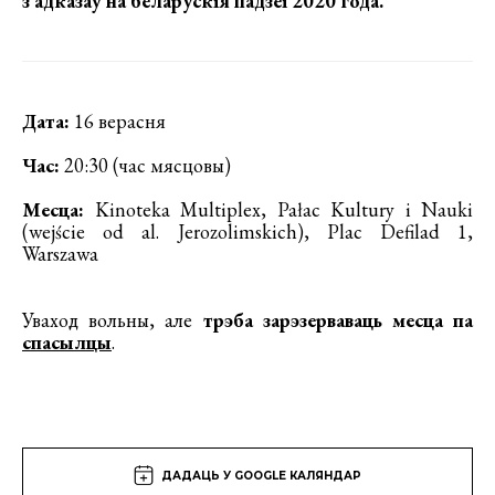
з адказаў на беларускія падзеі 2020 года.
Дата:
16 верасня
Час:
20:30 (час мясцовы)
Месца:
Kinoteka Multiplex, Pałac Kultury i Nauki
(wejście od al. Jerozolimskich), Plac Defilad 1,
Warszawa
Уваход вольны, але
трэба зарэзерваваць месца па
спасылцы
.
ДАДАЦЬ У GOOGLE КАЛЯНДАР