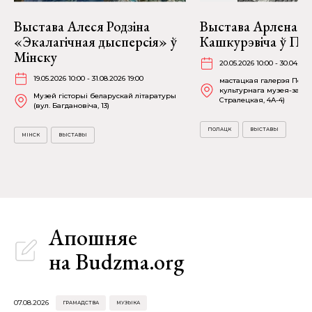
Выстава Алеся Родзіна
Выстава Арлена
«Экалагічная дысперсія» ў
Кашкурэвіча ў По
Мінску
20.05.2026 10:00 - 30.04.202
19.05.2026 10:00 - 31.08.2026 19:00
мастацкая галерэя Полац
культурнага музея-запав
Музей гісторыі беларускай літаратуры
Стралецкая, 4A-4)
(вул. Багдановіча, 13)
ПОЛАЦК
ВЫСТАВЫ
МІНСК
ВЫСТАВЫ
Апошняе
на Budzma.org
07.08.2026
ГРАМАДСТВА
МУЗЫКА