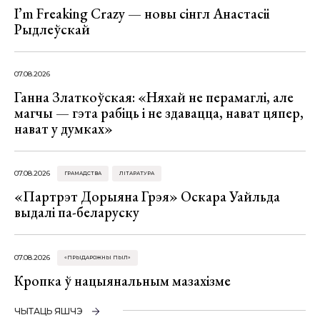
I’m Freaking Crazy — новы сінгл Анастасіі
Рыдлеўскай
07.08.2026
Ганна Златкоўская: «Няхай не перамаглі, але
магчы — гэта рабіць і не здавацца, нават цяпер,
нават у думках»
07.08.2026
ГРАМАДСТВА
ЛІТАРАТУРА
«Партрэт Дорыяна Грэя» Оскара Уайльда
выдалі па-беларуску
07.08.2026
«ПРЫДАРОЖНЫ ПЫЛ»
Кропка ў нацыянальным мазахізме
ЧЫТАЦЬ ЯШЧЭ