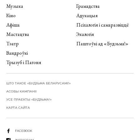
Музыка
Грамадства
Кіно
Адукацыя
Афіша
Псіхалогія і самаразвіццё
Мастацтва
Экалогія
Тэатр
Паштоўкі ад «Будзьма!»
Вандроўкі
Трызуб і Пагоня
ШТО ТАКОЕ «БУДЗЬМА БЕЛАРУСАМІ!»
АСОБЫ КАМПАНІІ
УСЕ ПРАЕКТЫ «БУДЗЬМА!»
КАРТА САЙТА
FACEBOOK