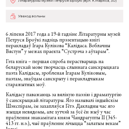
Літаратурны музей Петруся Броўкі (вул. К.Маркса, 30)
Уваход вольны
6 ліпеня 2017 года а 19-й гадзіне Літаратурны музей
Петруся Броўкі ладзіць прэзентацыю кнігі
перакладаў Ігара Кулікова “Калідаса. Воблачны
Вястун” у межах праекта “Сустрэча з аўтарам”.
Гэта кніга – першая спроба перастварыць на
беларускай мове творчасць слыннага санскрыцкага
паэта Калідасы, зробленая Ігарам Куліковым,
паэтам, знаўцам санскрыту і перакладчыкам
старажытных моў.
Калідасу паважаюць за вялікую паэзію і драматургію
ў санскрыцкай літаратуры. Яго называлі індыйскім
Шэкспірам, ім захапляўся Гётэ. Дакладны час яго
жыцця невядомы, але хутчэй за ўсё ён жыў у час
праўлення знакамітага князя Чандрагупты ІІ (345-
413 гг. н.э.), чыё праўленне лічыцца “залатым векам”
Індыі.