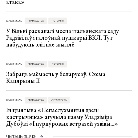
атака»
07.08.2026
ГРАМАДСТВА
ГІСТОРЫЯ
У Вільні раскапалі месца італьянскага саду
Радзівілаў і галоўнай пушкарні ВКЛ. Тут
пабудуюць элітнае жыллё
06.08.2026
ГРАМАДСТВА
ГІСТОРЫЯ
Забраць маёмасць у беларусаў. Схема
Кацярыны ІІ
06.08.2026
ГРАМАДСТВА
ЛІТАРАТУРА
Ініцыятыва «Непаслухмяныя дзеці
кастрычніка» агучыла паэму Уладзіміра
Дубоўкі «І пурпуровых ветразей узвівы...»
ЧЫТАЦЬ ЯШЧЭ