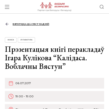
ВЯРНУЦЦА ДА СПІСУ ПАДЗЕЙ
МІНСК
ЛІТАРАТУРА
Прэзентацыя кнігі перакладаў
Ігара Кулікова “Калідаса.
Воблачны Вястун”
06.07.2017
19:00 - 19:00