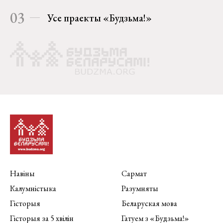
03
Усе праекты «Будзьма!»
Навіны
Сармат
Калумністыка
Разумняты
Гісторыя
Беларуская мова
Гісторыя за 5 хвілін
Гатуем з «Будзьма!»