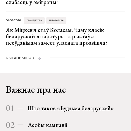
слабасць у эміграцыі
04.08.2026
ГРАМАДСТВА
ЛІТАРАТУРА
Як Міцкевіч стаў Коласам. Чаму класік
беларускай літаратуры карыстаўся
псеўданімам замест уласнага прозвішча?
ЧЫТАЦЬ ЯШЧЭ
Важнае пра нас
01
Што такое «Будзьма беларусамі!»
02
Асобы кампаніі