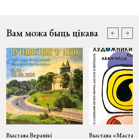
Вам можа быць цікава
Выстава Веранікі
Выстава «Мастакі