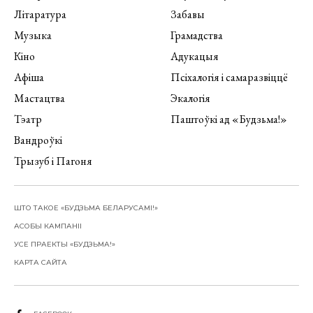
Літаратура
Забавы
Музыка
Грамадства
Кіно
Адукацыя
Афіша
Псіхалогія і самаразвіццё
Мастацтва
Экалогія
Тэатр
Паштоўкі ад «Будзьма!»
Вандроўкі
Трызуб і Пагоня
ШТО ТАКОЕ «БУДЗЬМА БЕЛАРУСАМІ!»
АСОБЫ КАМПАНІІ
УСЕ ПРАЕКТЫ «БУДЗЬМА!»
КАРТА САЙТА