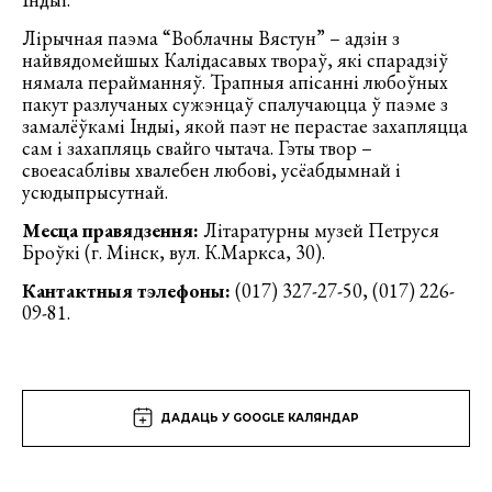
Лірычная паэма “Воблачны Вястун” – адзін з
найвядомейшых Калідасавых твораў, які спарадзіў
нямала перайманняў. Трапныя апісанні любоўных
пакут разлучаных сужэнцаў спалучаюцца ў паэме з
замалёўкамі Індыі, якой паэт не перастае захапляцца
сам і захапляць свайго чытача. Гэты твор –
своеасаблівы хвалебен любові, усёабдымнай і
усюдыпрысутнай.
Месца
правядзення
:
Літаратурны музей Петруся
Броўкі (г. Мінск, вул. К.Маркса, 30).
Кантактныя
тэлефоны
:
(017) 327-27-50, (017) 226-
09-81.
ДАДАЦЬ У GOOGLE КАЛЯНДАР