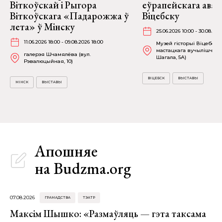
Віткоўскай і Рыгора
еўрапейскага аван
Віткоўскага «Падарожжа ў
Віцебску
лета» ў Мінску
25.06.2026 10:00 - 30.08.202
11.06.2026 18:00 - 09.08.2026 18:00
Музей гісторыі Віцебска
мастацкага вучылішча (в
галерэя Шчамялёва (вул.
Шагала, 5А)
Рэвалюцыйная, 10)
ВІЦЕБСК
ВЫСТАВЫ
МІНСК
ВЫСТАВЫ
Апошняе
на Budzma.org
07.08.2026
ГРАМАДСТВА
ТЭАТР
Максім Шышко: «Размаўляць — гэта таксама