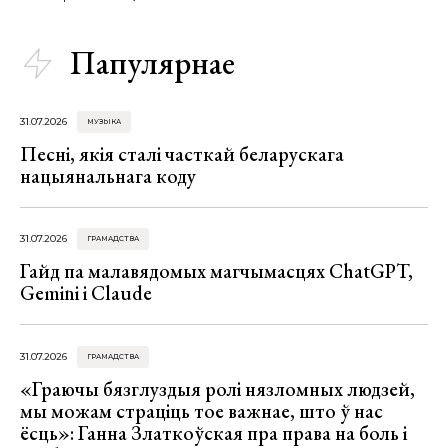
Папулярнае
31.07.2026
МУЗЫКА
Песні, якія сталі часткай беларускага
нацыянальнага коду
31.07.2026
ГРАМАДСТВА
Гайд па малавядомых магчымасцях ChatGPT,
Gemini і Claude
31.07.2026
ГРАМАДСТВА
«Граючы бязглуздыя ролі нязломных людзей,
мы можам страціць тое важнае, што ў нас
ёсць»: Ганна Златкоўская пра права на боль і