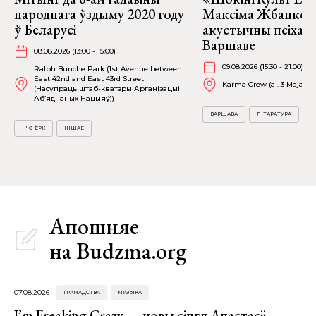
народнага ўздыму 2020 году
Максіма Жбанкова
ў Беларусі
акустычны псіхадэ
Варшаве
08.08.2026 (13:00 - 15:00)
09.08.2026 (15:30 - 21:00)
Ralph Bunche Park (1st Avenue between
East 42nd and East 43rd Street
Karma Crew (al. 3 Maja 15)
(Насупраць штаб-кватэры Арганізацыі
Аб’яднаных Нацыяў))
ВАРШАВА
ЛІТАРАТУРА
Н'Ю-ЁРК
ІНШАЕ
Апошняе
на Budzma.org
07.08.2026
ГРАМАДСТВА
МУЗЫКА
I’m Freaking Crazy — новы сінгл Анастасіі