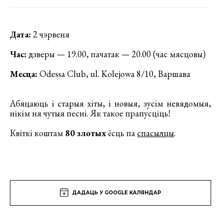
Дата:
2 чэрвеня
Час:
дзверы — 19.00, пачатак — 20.00 (час мясцовы)
Месца:
Odessa Club, ul. Kolejowa 8/10, Варшава
Абяцаюць і старыя хіты, і новыя, зусім невядомыя,
нікім ня чутыя песні. Як такое прапусціць!
Квіткі коштам
80 злотых
ёсць па
спасылцы
.
ДАДАЦЬ У GOOGLE КАЛЯНДАР