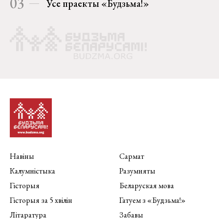
03
Усе праекты «Будзьма!»
Навіны
Сармат
Калумністыка
Разумняты
Гісторыя
Беларуская мова
Гісторыя за 5 хвілін
Гатуем з «Будзьма!»
Літаратура
Забавы