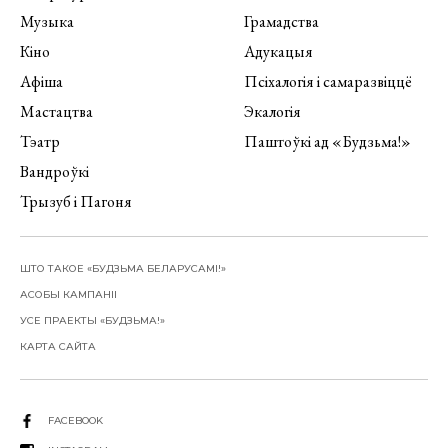
Музыка
Грамадства
Кіно
Адукацыя
Афіша
Псіхалогія і самаразвіццё
Мастацтва
Экалогія
Тэатр
Паштоўкі ад «Будзьма!»
Вандроўкі
Трызуб і Пагоня
ШТО ТАКОЕ «БУДЗЬМА БЕЛАРУСАМІ!»
АСОБЫ КАМПАНІІ
УСЕ ПРАЕКТЫ «БУДЗЬМА!»
КАРТА САЙТА
FACEBOOK