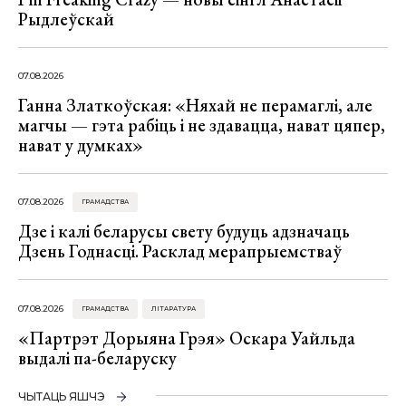
Рыдлеўскай
07.08.2026
Ганна Златкоўская: «Няхай не перамаглі, але
магчы — гэта рабіць і не здавацца, нават цяпер,
нават у думках»
07.08.2026
ГРАМАДСТВА
Дзе і калі беларусы свету будуць адзначаць
Дзень Годнасці. Расклад мерапрыемстваў
07.08.2026
ГРАМАДСТВА
ЛІТАРАТУРА
«Партрэт Дорыяна Грэя» Оскара Уайльда
выдалі па-беларуску
ЧЫТАЦЬ ЯШЧЭ