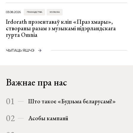
03.08.2026
ГРАМАДСТВА
МУЗЫКА
Irdorath прэзентаваў кліп «Праз хмары»,
створаны разам з музыкамі нідэрландскага
гурта Omnia
ЧЫТАЦЬ ЯШЧЭ
Важнае пра нас
01
Што такое «Будзьма беларусамі!»
02
Асобы кампаніі