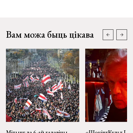
Вам можа быць цікава
Мітынг да 6-ай гадавіны
«ШокінгКульт Liv