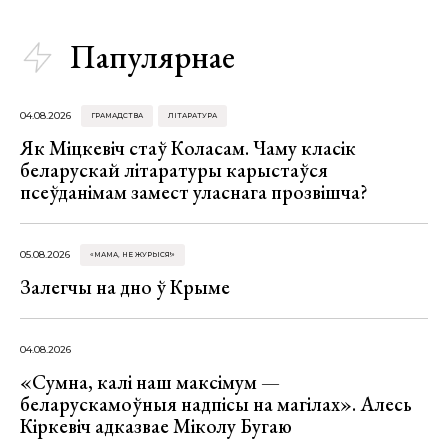
Папулярнае
04.08.2026
ГРАМАДСТВА
ЛІТАРАТУРА
Як Міцкевіч стаў Коласам. Чаму класік
беларускай літаратуры карыстаўся
псеўданімам замест уласнага прозвішча?
05.08.2026
«МАМА, НЕ ЖУРЫСЯ!»
Залегчы на дно ў Крыме
04.08.2026
«Сумна, калі наш максімум —
беларускамоўныя надпісы на магілах». Алесь
Кіркевіч адказвае Міколу Бугаю