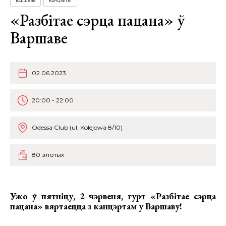
ВАРШАВА
КАНЦЭРТЫ
«Разбітае сэрца пацана» ў
Варшаве
02.06.2023
20:00 - 22:00
Odessa Club (ul. Kolejowa 8/10)
80 злотых
Ужо ў пятніцу, 2 чэрвеня, гурт
«Разбітае сэрца
пацана»
вяртаецца з канцэртам у Варшаву!