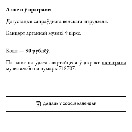
А яшчэ ў праграме:
Дэгустацыя сапраўднага венскага штрудзеля.
Канцэрт арганнай музыкі ў кірхе.
Кошт —
30 рублёў
.
Па запіс на ўдзел звяртайцеся ў дырэкт
інстаграма
музея альбо па нумары 718707.
ДАДАЦЬ У GOOGLE КАЛЯНДАР