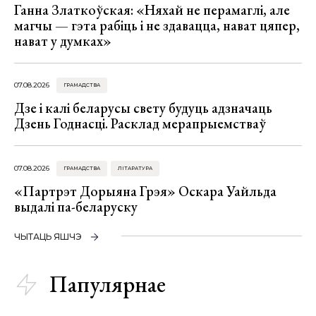
Ганна Златкоўская: «Няхай не перамаглі, але
магчы — гэта рабіць і не здавацца, нават цяпер,
нават у думках»
07.08.2026
ГРАМАДСТВА
Дзе і калі беларусы свету будуць адзначаць
Дзень Годнасці. Расклад мерапрыемстваў
07.08.2026
ГРАМАДСТВА
ЛІТАРАТУРА
«Партрэт Дорыяна Грэя» Оскара Уайльда
выдалі па-беларуску
ЧЫТАЦЬ ЯШЧЭ
Папулярнае