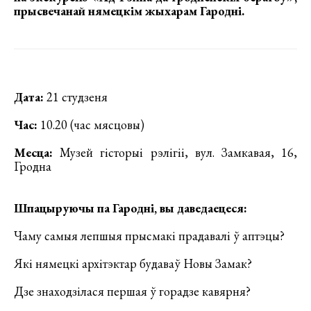
прысвечанай нямецкім жыхарам Гародні.
Дата:
21 студзеня
Час:
10.20 (час мясцовы)
Месца:
Музей гісторыі рэлігіі, вул. Замкавая, 16,
Гродна
Шпацыруючы па Гародні, вы даведаецеся:
Чаму самыя лепшыя прысмакі прадавалі ў аптэцы?
Які нямецкі архітэктар будаваў Новы Замак?
Дзе знаходзілася першая ў горадзе кавярня?