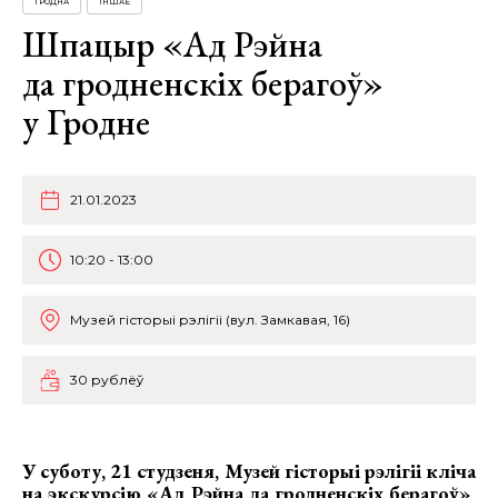
ГРОДНА
ІНШАЕ
Шпацыр «Ад Рэйна
да гродненскіх берагоў»
у Гродне
21.01.2023
10:20 - 13:00
Музей гісторыі рэлігіі (вул. Замкавая, 16)
30 рублёў
У суботу, 21 студзеня, Музей гісторыі рэлігіі кліча
на экскурсію
«Ад Рэйна да гродненскіх берагоў»
,