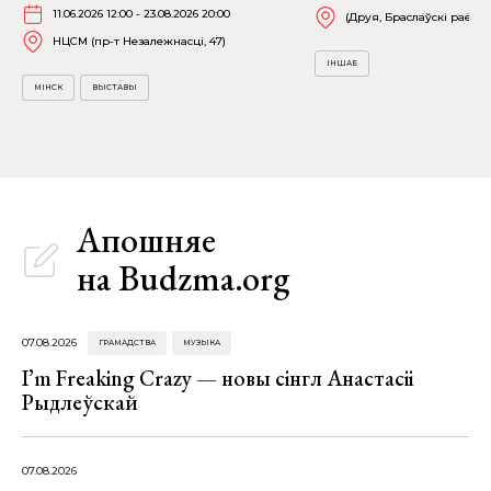
11.06.2026 12:00 - 23.08.2026 20:00
(Друя, Браслаўскі раён)
НЦСМ (пр-т Незалежнасці, 47)
ІНШАЕ
МІНСК
ВЫСТАВЫ
Апошняе
на Budzma.org
07.08.2026
ГРАМАДСТВА
МУЗЫКА
I’m Freaking Crazy — новы сінгл Анастасіі
Рыдлеўскай
07.08.2026