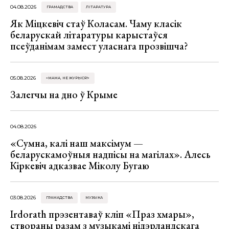
04.08.2026
ГРАМАДСТВА
ЛІТАРАТУРА
Як Міцкевіч стаў Коласам. Чаму класік
беларускай літаратуры карыстаўся
псеўданімам замест уласнага прозвішча?
05.08.2026
«МАМА, НЕ ЖУРЫСЯ!»
Залегчы на дно ў Крыме
04.08.2026
«Сумна, калі наш максімум —
беларускамоўныя надпісы на магілах». Алесь
Кіркевіч адказвае Міколу Бугаю
03.08.2026
ГРАМАДСТВА
МУЗЫКА
Irdorath прэзентаваў кліп «Праз хмары»,
створаны разам з музыкамі нідэрландскага