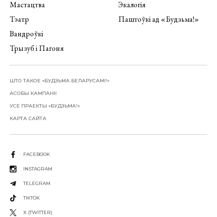
Мастацтва
Экалогія
Тэатр
Паштоўкі ад «Будзьма!»
Вандроўкі
Трызуб і Пагоня
ШТО ТАКОЕ «БУДЗЬМА БЕЛАРУСАМІ!»
АСОБЫ КАМПАНІІ
УСЕ ПРАЕКТЫ «БУДЗЬМА!»
КАРТА САЙТА
FACEBOOK
INSTAGRAM
TELEGRAM
TIKTOK
X (TWITTER)