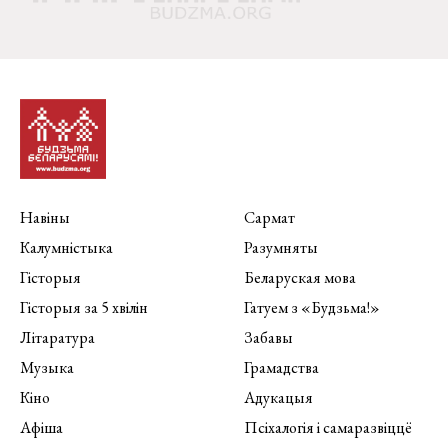
Навіны
Сармат
Калумністыка
Разумняты
Гісторыя
Беларуская мова
Гісторыя за 5 хвілін
Гатуем з «Будзьма!»
Літаратура
Забавы
Музыка
Грамадства
Кіно
Адукацыя
Афіша
Псіхалогія і самаразвіццё