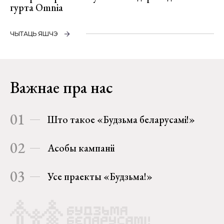
гурта Omnia
ЧЫТАЦЬ ЯШЧЭ
Важнае пра нас
01
Што такое «Будзьма беларусамі!»
02
Асобы кампаніі
03
Усе праекты «Будзьма!»