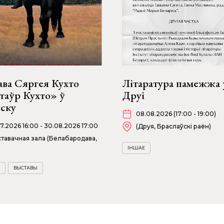
ава Сяргея Кухто
Літаратура памежжа 
таўр Кухто» ў
Друі
бску
08.08.2026 (17:00 - 19:00)
07.2026 16:00 - 30.08.2026 17:00
(Друя, Браслаўскі раён)
тавачная зала (Белабародава,
ІНШАЕ
ВЫСТАВЫ