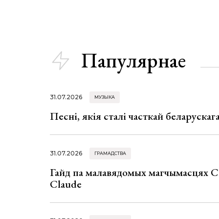
Папулярнае
31.07.2026
МУЗЫКА
Песні, якія сталі часткай беларуска
31.07.2026
ГРАМАДСТВА
Гайд па малавядомых магчымасцях C
Claude