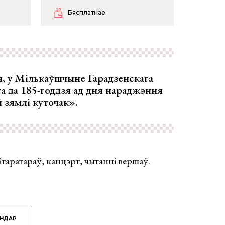
Бясплатнае
я, у Мількаўшчыне Гарадзенскага
та да 185-годдзя ад дня нараджэння
 зямлі куточак».
таратараў, канцэрт, чытанні вершаў.
ЯНДАР