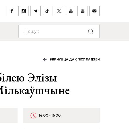
ВЯРНУЦЦА ДА СПІСУ ПАДЗЕЙ
білею Элізы
Мількаўшчыне
14:00 - 16:00