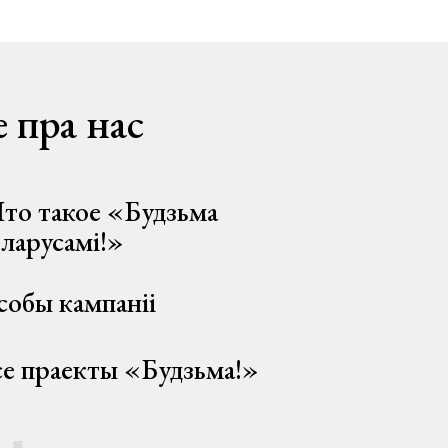
 пра нас
то такое «Будзьма
еларусамі!»
собы кампаніі
се праекты «Будзьма!»