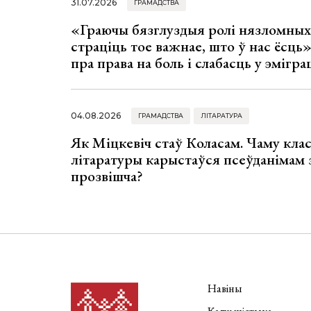
31.07.2026
ГРАМАДСТВА
«Граючы бязглуздыя ролі нязломны
страціць тое важнае, што ў нас ёсць
пра права на боль і слабасць у эмігра
04.08.2026
ГРАМАДСТВА
ЛІТАРАТУРА
Як Міцкевіч стаў Коласам. Чаму клас
літаратуры карыстаўся псеўданімам 
прозвішча?
Навіны