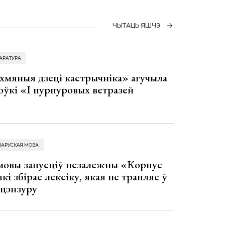
ЧЫТАЦЬ ЯШЧЭ
АРАТУРА
хмяныя дзеці кастрычніка» агучыла
оўкі «І пурпуровых ветразей
ЛАРУСКАЯ МОВА
 мовы запусціў незалежны «Корпус
кі збірае лексіку, якая не трапляе ў
 цэнзуру