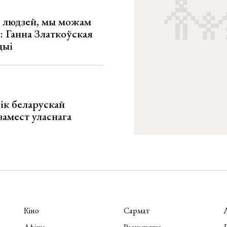
х людзей, мы можам
»: Ганна Златкоўская
цыі
ік беларускай
замест уласнага
Кіно
Сармат