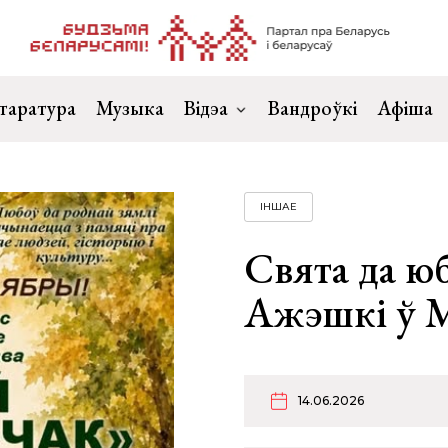
таратура
Музыка
Відэа
Вандроўкі
Афіша
ІНШАЕ
Свята да ю
Ажэшкі ў 
14.06.2026