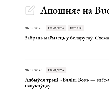
Апошняе
на Bu
06.08.2026
ГРАМАДСТВА
ГІСТОРЫЯ
Забраць маёмасць у беларусаў. Схем
06.08.2026
ГРАМАДСТВА
Адбыўся трэці «Вялікі Воз» — злёт-
навукоўцаў