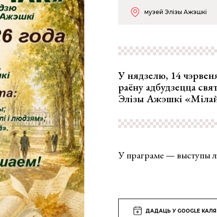
музей Элізы Ажэшкі
У нядзелю, 14 чэрвен
раёну адбудзецца свя
Элізы Ажэшкі «Мілай
У праграме — выступы лі
ДАДАЦЬ У GOOGLE КАЛ