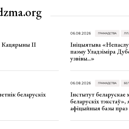
dzma.org
06.08.2026
ГРАМАДСТВА
ЛІТ
а Кацярыны ІІ
Ініцыятыва «Непаслу
паэму Уладзіміра Дуб
узвівы...»
06.08.2026
ГРАМАДСТВА
БЕ
летнік беларускіх
Інстытут беларускае
беларускіх тэкстаў», я
афіцыйныя базы праз