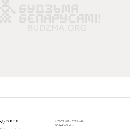
Адукацыя
ШТО ТАКОЕ «БУДЗЬМА
БЕЛАРУСАМІ!»