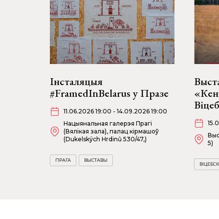
Інсталяцыя
Выст
#FramedInBelarus у Празе
«Кен
Віце
11.06.2026 19:00 - 14.09.2026 19:00
15.
Нацыянальная галерэя Прагі
(Вялікая зала), палац кірмашоў
Выс
(Dukelských Hrdinů 530/47,)
5)
ПРАГА
ВЫСТАВЫ
ВІЦЕБСК