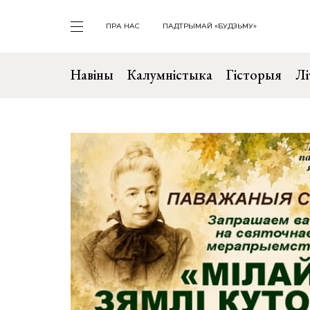
ПРА НАС
ПАДТРЫМАЙ «БУДЗЬМУ»
Навіны
Калумністыка
Гісторыя
Лі