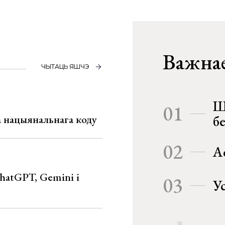
Важнае
ЧЫТАЦЬ ЯШЧЭ
Ш
01
га нацыянальнага коду
б
02
А
hatGPT, Gemini і
03
У