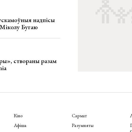
ускамоўныя надпісы
е Міколу Бугаю
ары», створаны разам
nia
Кіно
Сармат
Афіша
Разумняты
П