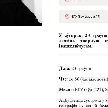
ЕГУ (Savičiaus g. 17)
У аўторак, 23 траўня
ладзіць
творчую с
Івашкявічусам
.
Дата:
23 траўня
Час:
16.50 (час мясцовы)
Месца:
ЕГУ (аўд. 221), Sa
Адбудзецца сустрэча ў 
геаграфія сучаснай бел