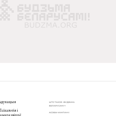
Адукацыя
ШТО ТАКОЕ «БУДЗЬМА
БЕЛАРУСАМІ!»
сіхалогія і
АСОБЫ КАМПАНІІ
самаразвіццё