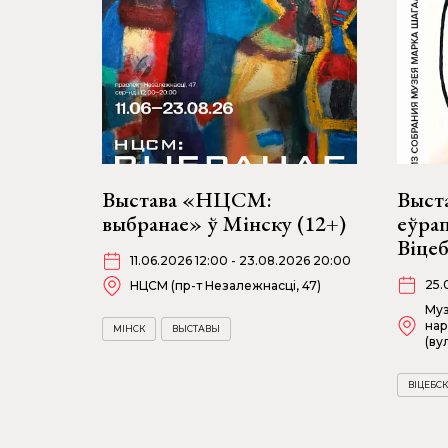
Выстава «НЦСМ:
Выст
выбранае» ў Мінску (12+)
еўрап
Віце
11.06.2026 12:00 - 23.08.2026 20:00
25.
НЦСМ (пр-т Незалежнасці, 47)
Муз
нар
МІНСК
ВЫСТАВЫ
(ву
ВІЦЕБСК