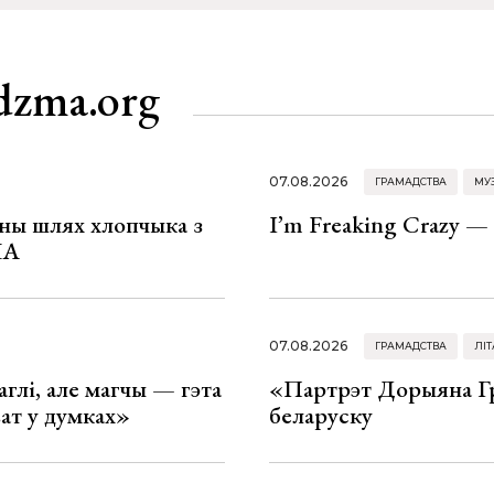
dzma.org
07.08.2026
ГРАМАДСТВА
МУ
рны шлях хлопчыка з
I’m Freaking Crazy —
ША
07.08.2026
ГРАМАДСТВА
ЛІТ
глі, але магчы — гэта
«Партрэт Дорыяна Гр
ват у думках»
беларуску