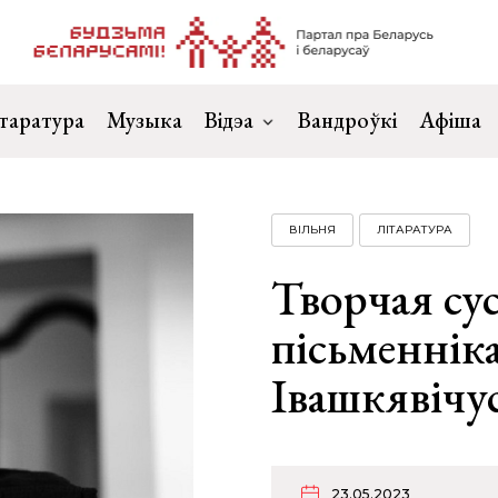
таратура
Музыка
Відэа
Вандроўкі
Афіша
ВІЛЬНЯ
ЛІТАРАТУРА
Творчая сус
пісьменнік
Івашкявічус
23.05.2023