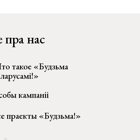
 пра нас
то такое «Будзьма
еларусамі!»
собы кампаніі
се праекты «Будзьма!»