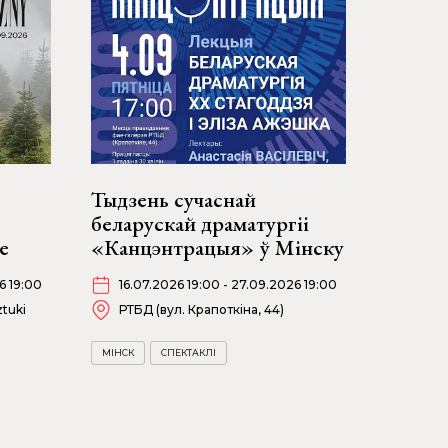
Тыдзень сучаснай
беларускай драматургіі
е
«Канцэнтрацыя» ў Мінску
6 19:00
16.07.2026 19:00 - 27.09.2026 19:00
tuki
РТБД (вул. Крапоткіна, 44)
МІНСК
СПЕКТАКЛІ