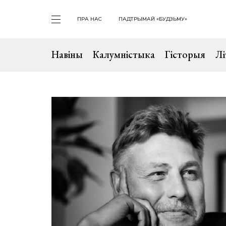
ПРА НАС
ПАДТРЫМАЙ «БУДЗЬМУ»
Навіны
Калумністыка
Гісторыя
Лі