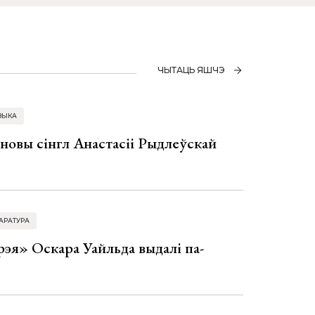
ЧЫТАЦЬ ЯШЧЭ
ЗЫКА
 новы сінгл Анастасіі Рыдлеўскай
АРАТУРА
эя» Оскара Уайльда выдалі па-