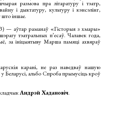
шчырая размова пра літаратуру і тэатр,
вайну і дыктатуру, культуру і кэнсэлінг,
т што іншае.
73) — аўтар раманаў «Гісторыя з хмары»
шэрагу тэатральных п’есаў. Чалавек года,
ыё, за ініцыятыву Марша памяці ахвяраў
рускія карані, не раз наведваў нашую
ў у Беларусі, альбо Спроба прымусіць кроў
акладчык
Андрэй Хадановіч
.