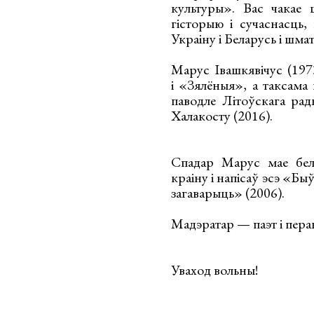
культуры». Вас чакае 
гісторыю і сучаснасць, 
Украіну і Беларусь і шма
Марус Івашкявічус (19
і «Зялёныя», а таксама 
паводле Літоўскага рад
Халакосту (2016).
Спадар Марус мае бела
краіну і напісаў эсэ «Бы
загаварыць» (2006).
Мадэратар — паэт і пер
Уваход вольны!