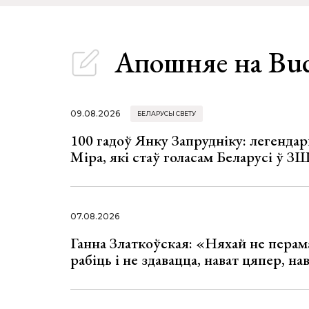
Апошняе
на Bu
09.08.2026
БЕЛАРУСЫ СВЕТУ
100 гадоў Янку Запрудніку: легенда
Міра, які стаў голасам Беларусі ў З
07.08.2026
Ганна Златкоўская: «Няхай не перама
рабіць і не здавацца, нават цяпер, на