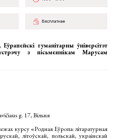
Бясплатнае
, Еўрапейскі гуманітарны ўніверсітэт
устрэчу з пісьменнікам Марусам
vičiaus g. 17, Вільня
межах курсу «Родная Еўропа: літаратурная
арускай, літоўскай, польскай, украінскай