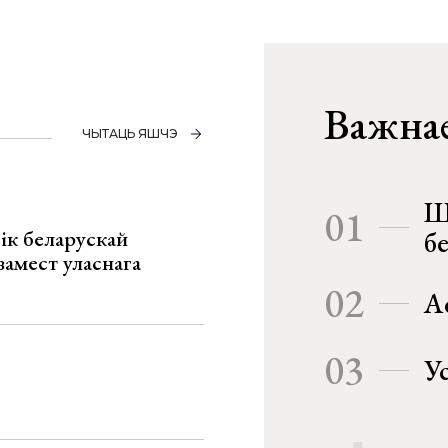
Важнае
ЧЫТАЦЬ ЯШЧЭ
Ш
01
ік беларускай
б
замест уласнага
02
А
03
У