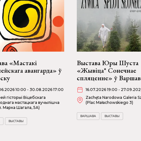
ава «Мастакі
Выстава Юры Шуста
ейскага авангарда» ў
«Жывіца* Сонечнае
бску
спляценне» ў Варшав
06.2026 10:00 - 30.08.2026 17:00
16.07.2026 19:00 - 27.09.202
ей гісторыі Віцебскага
Zachęta Narodowa Galeria Sz
однага мастацкага вучылішча
(Plac Małachowskiego 3)
л. Марка Шагала, 5А)
ВАРШАВА
ВЫСТАВЫ
ВЫСТАВЫ