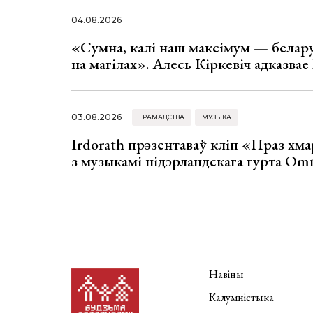
04.08.2026
«Сумна, калі наш максімум — белар
на магілах». Алесь Кіркевіч адказва
03.08.2026
ГРАМАДСТВА
МУЗЫКА
Irdorath прэзентаваў кліп «Праз хм
з музыкамі нідэрландскага гурта Om
Навіны
Калумністыка