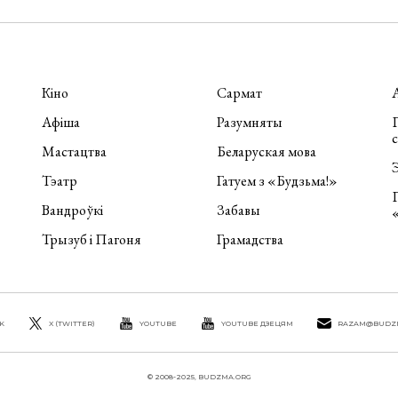
Кіно
Сармат
Афіша
Разумняты
П
Мастацтва
Беларуская мова
Э
Тэатр
Гатуем з «Будзьма!»
Вандроўкі
Забавы
Трызуб і Пагоня
Грамадства
K
X (TWITTER)
YOUTUBE
YOUTUBE ДЗЕЦЯМ
RAZAM@BUDZ
© 2008-2025, BUDZMA.ORG