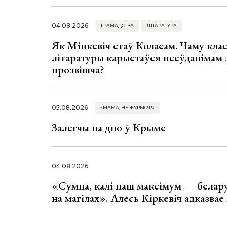
04.08.2026
ГРАМАДСТВА
ЛІТАРАТУРА
Як Міцкевіч стаў Коласам. Чаму клас
літаратуры карыстаўся псеўданімам 
прозвішча?
05.08.2026
«МАМА, НЕ ЖУРЫСЯ!»
Залегчы на дно ў Крыме
04.08.2026
«Сумна, калі наш максімум — белар
на магілах». Алесь Кіркевіч адказва