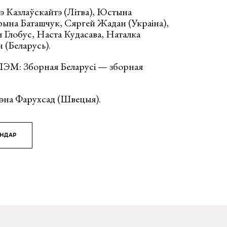
рэ Казлаўскайтэ (Літва), Юстына
рына Баташчук, Сяргей Жадан (Украіна),
 Глобус, Наста Кудасава, Наталка
 (Беларусь).
ЛЭМ: Зборная Беларусі — зборная
эна Фарухсад (Швецыя).
ЯНДАР