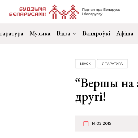
таратура
Музыка
Відэа
Вандроўкі
Афіша
МІНСК
ЛІТАРАТУРА
“Вершы на 
другі!
14.02.2015