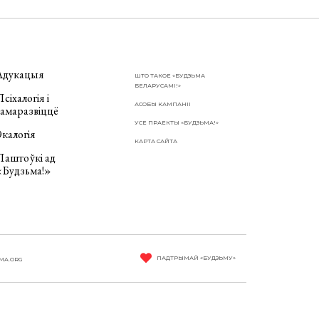
Адукацыя
ШТО ТАКОЕ «БУДЗЬМА
БЕЛАРУСАМІ!»
сіхалогія і
АСОБЫ КАМПАНІІ
самаразвіццё
УСЕ ПРАЕКТЫ «БУДЗЬМА!»
калогія
КАРТА САЙТА
Паштоўкі ад
«Будзьма!»
ПАДТРЫМАЙ «БУДЗЬМУ»
MA.ORG