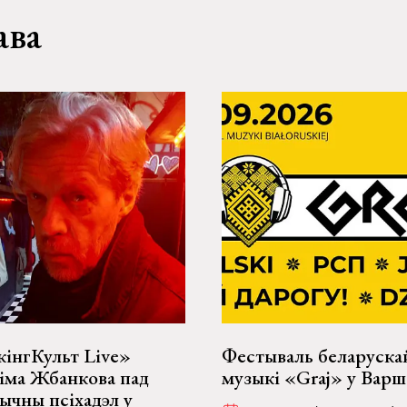
ава
інгКульт Live»
Фестываль беларуска
іма Жбанкова пад
музыкі «Graj» у Варш
ычны псіхадэл у