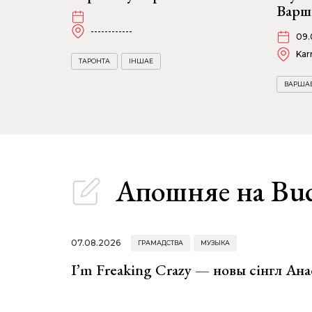
Варш
------------
09.
Kar
ТАРОНТА
ІНШАЕ
ВАРША
Апошняе
на Bu
07.08.2026
ГРАМАДСТВА
МУЗЫКА
I’m Freaking Crazy — новы сінгл Ана