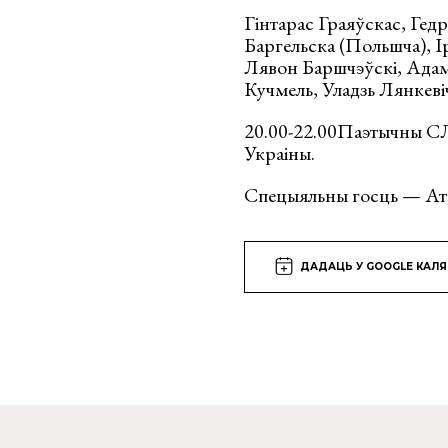
Гінтарас Граяўскас, Гед
Баргельска (Польшча), І
Лявон Баршчэўскі, Адам
Кучмель, Уладзь Лянкевіч
20.00-22.00Паэтычны С
Украіны.
Спецыяльны госць — Ат
ДАДАЦЬ У GOOGLE КАЛ