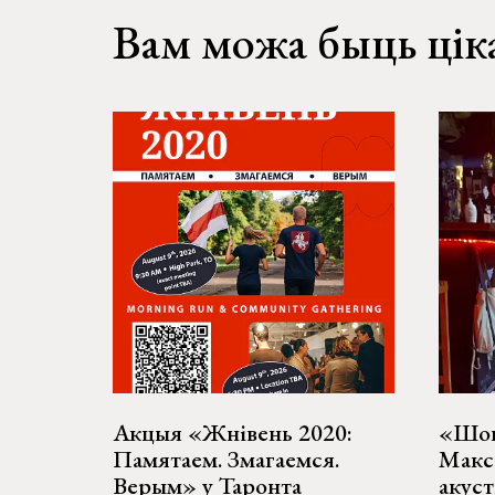
Вам можа быць цік
Акцыя «Жнівень 2020:
«Шок
Памятаем. Змагаемся.
Макс
Верым» у Таронта
акуст