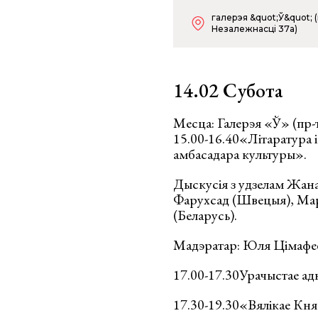
галерэя &quot;Ў&quot; (
Незалежнасці 37а)
14.02 Субота
Месца: Галерэя «Ў» (пр-
15.00-16.40«Літаратура і
амбасадара культуры».
Дыскусія з удзелам Жана
Фарухсад (Швецыя), Мар
(Беларусь).
Мадэратар: Юля Цімафее
17.00-17.30Урачыстае а
17.30-19.30«Вялікае Княс