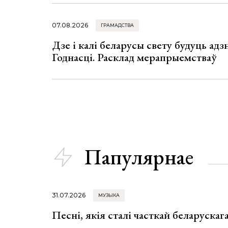
07.08.2026
ГРАМАДСТВА
Дзе і калі беларусы свету будуць ад
Годнасці. Расклад мерапрыемстваў
Папулярнае
31.07.2026
МУЗЫКА
Песні, якія сталі часткай беларуска