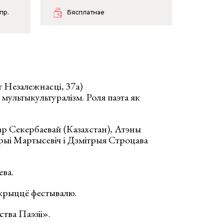
пр.
Бясплатнае
т Незалежнасці, 37а)
 мультыкультуралізм. Роля паэта як
р Секербаевай (Казахстан), Атэны
ыі Мартысевіч і Дзмітрыя Строцава
ва.
дкрыццё фестывалю.
тва Паэзіі».