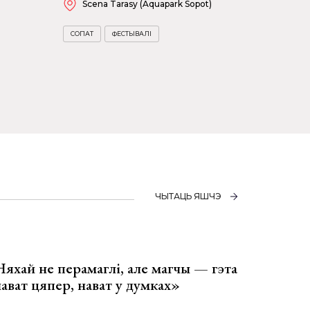
Scena Tarasy (Aquapark Sopot)
СОПАТ
ФЕСТЫВАЛІ
ЧЫТАЦЬ ЯШЧЭ
Няхай не перамаглі, але магчы — гэта
 нават цяпер, нават у думках»