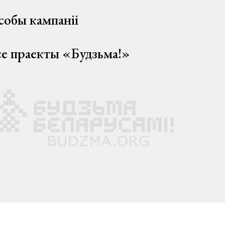
собы кампаніі
се праекты «Будзьма!»