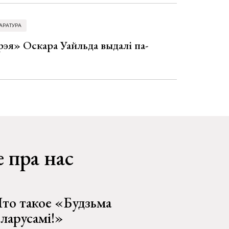
АРАТУРА
эя» Оскара Уайльда выдалі па-
 пра нас
то такое «Будзьма
еларусамі!»