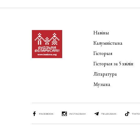
Навіны
Калумністыка
Гісторыя
Гісторыя за 5 хвілін
Літаратура
Музыка
FACEBOOK
INSTAGRAM
TELEGRAM
TIKTO