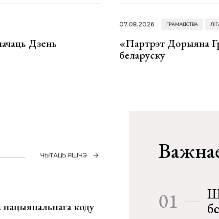
07.08.2026
ГРАМАДСТВА
ЛІТ
значаць Дзень
«Партрэт Дорыяна Гр
беларуску
Важнае
ЧЫТАЦЬ ЯШЧЭ
Ш
01
га нацыянальнага коду
б