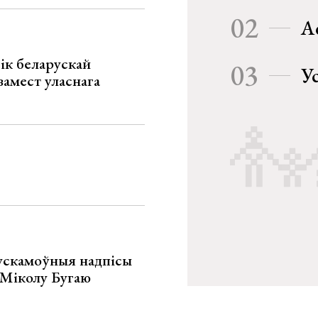
02
А
ік беларускай
03
У
замест уласнага
ускамоўныя надпісы
е Міколу Бугаю