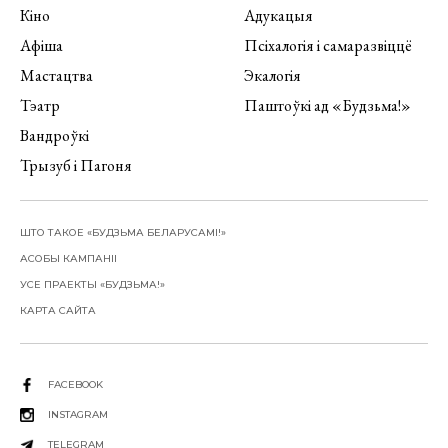
Кіно
Адукацыя
Афіша
Псіхалогія і самаразвіццё
Мастацтва
Экалогія
Тэатр
Паштоўкі ад «Будзьма!»
Вандроўкі
Трызуб і Пагоня
ШТО ТАКОЕ «БУДЗЬМА БЕЛАРУСАМІ!»
АСОБЫ КАМПАНІІ
УСЕ ПРАЕКТЫ «БУДЗЬМА!»
КАРТА САЙТА
FACEBOOK
INSTAGRAM
TELEGRAM