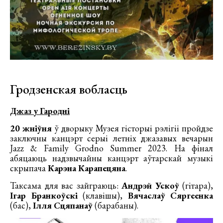
Гродзенская вобласць
Джаз у Гародні
20 жніўня
ў дворыку Музея гісторыі рэлігіі пройдзе
заключны канцэрт серыі летніх джазавых вечарын
Jazz & Family Grodno Summer 2023. На фінал
абяцаюць надзвычайны канцэрт аўтарскай музыкі
скрыпача
Карэна Карапецяна
.
Таксама для вас зайграюць:
Андрэй Ускоў
(гітара),
Ігар Бранкоўскі
(клавішы),
Вячаслаў Сяргеенка
(бас),
Ілля Сцяпанаў
(барабаны).