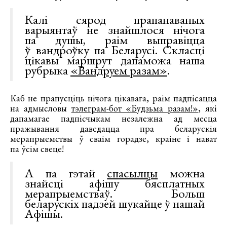
Калі сярод прапанаваных
варыянтаў не знайшлося нічога
па душы, раім выправіцца
ў вандроўку па Беларусі. Скласці
цікавы маршрут дапаможа наша
рубрыка
«Вандруем разам»
.
Каб не прапусціць нічога цікавага, раім падпісацца
на адмысловы
тэлеграм-бот «Будзьма разам!»
, які
дапамагае падпісчыкам незалежна ад месца
пражывання даведацца пра беларускія
мерапрыемствы ў сваім горадзе, краіне і нават
па ўсім свеце!
А па гэтай
спасылцы
можна
знайсці афішу бясплатных
мерапрыемстваў. Больш
беларускіх падзей шукайце ў нашай
Афішы.