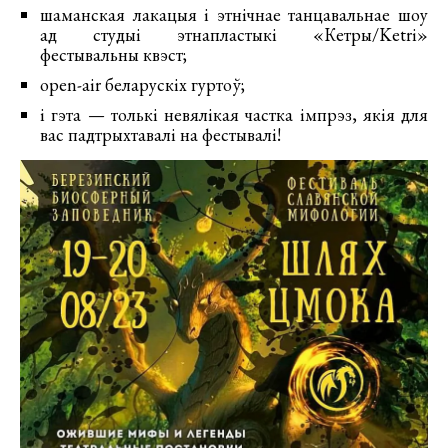
шаманская лакацыя і этнічнае танцавальнае шоу
ад студыі этнапластыкі «Кетры/Ketri»
фестывальны квэст;
open-air беларускіх гуртоў;
і гэта — толькі невялікая частка імпрэз, якія для
вас падтрыхтавалі на фестывалі!