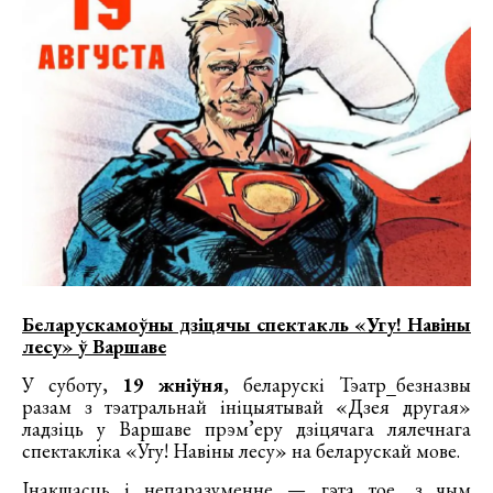
Беларускамоўны дзіцячы спектакль «Угу! Навіны
лесу» ў Варшаве
У суботу,
19 жніўня
, беларускі Тэатр_безназвы
разам з тэатральнай ініцыятывай «Дзея другая»
ладзіць у Варшаве прэм’еру дзіцячага лялечнага
спектакліка «Угу! Навіны лесу» на беларускай мове.
Інакшасць і непаразуменне — гэта тое, з чым