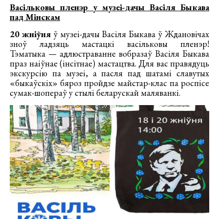
Васільковы пленэр у музеі-дачы Васіля Быкава
пад Мінскам
20 жніўня
ў музеі-дачы Васіля Быкава ў Ждановічах
зноў ладзяць мастацкі васільковы пленэр!
Тэматыка — адлюстраванне вобразаў Васіля Быкава
праз наіўнае (інсітнае) мастацтва. Для вас правядуць
экскурсію па музеі, а пасля пад шатамі славутых
«быкаўскіх» бяроз пройдзе майстар-клас па роспісе
сумак-шопераў у стылі беларускай маляванкі.