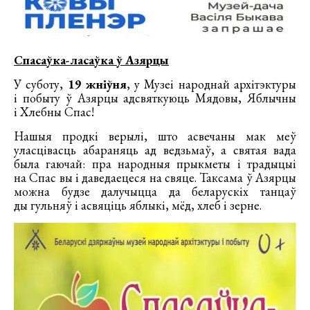
Спасаўка-ласаўка ў Азярцы
У суботу,
19 жніўня
, у Музеі народнай архітэктуры
і побыту ў Азярцы адсвяткуюць Мядовы, Яблычны
і Хлебны Спас!
Нашыя продкі верылі, што асвечаны мак меў
уласцівасць абараняць ад ведзьмаў, а святая вада
была гаючай: пра народныя прыкметы і традыцыі
на Спас вы і даведаецеся на свяце. Таксама ў Азярцы
можна будзе далучыцца да беларускіх танцаў
ды гульняў і асвяціць яблыкі, мёд, хлеб і зерне.