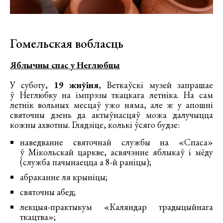
Гомельская вобласць
Яблычны спас у Неглюбцы
У суботу,
19 жнўіня
, Веткаўскі музей запрашае
ў Неглюбку на імпрэзы ткацкага летніка. На сам
летнік вольных месцаў ужо няма, але ж у апошні
святочны дзень да актыўнасцяў можа далучыцца
кожны ахвотны. Глядзіце, колькі ўсяго будзе:
наведванне святочнай службы на «Спаса»
ў Мікольскай царкве, асвячэнне яблыкаў і мёду
(служба пачынаецца а 8-й раніцы);
абраканне ля крыніцы;
святочны абед;
лекцыя-практыкум «Каляндар традыцыйнага
ткацтва»;