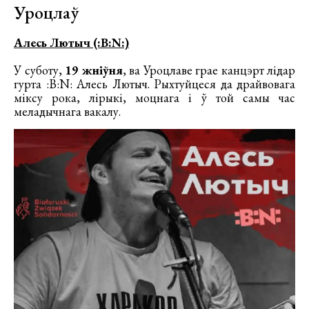
Уроцлаў
Алесь Лютыч (:B:N:)
У суботу,
19 жніўня
, ва Уроцлаве грае канцэрт лідар
гурта :B:N: Алесь Лютыч. Рыхтуйцеся да драйвовага
міксу рока, лірыкі, моцнага і ў той самы час
меладычнага вакалу.