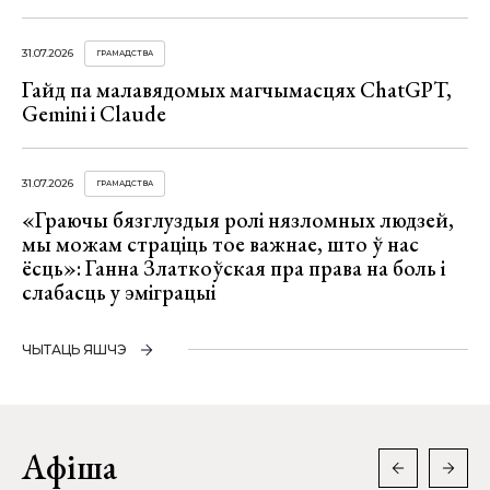
31.07.2026
ГРАМАДСТВА
Гайд па малавядомых магчымасцях ChatGPT,
Gemini і Claude
31.07.2026
ГРАМАДСТВА
«Граючы бязглуздыя ролі нязломных людзей,
мы можам страціць тое важнае, што ў нас
ёсць»: Ганна Златкоўская пра права на боль і
слабасць у эміграцыі
ЧЫТАЦЬ ЯШЧЭ
Афіша