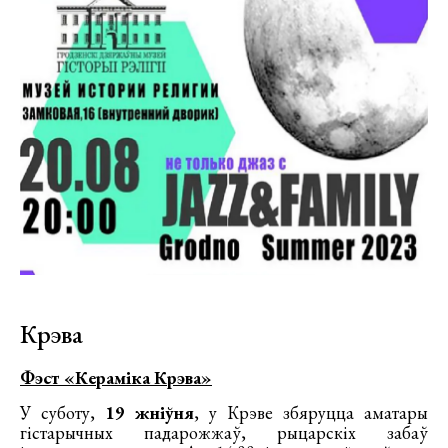
Крэва
Фэст «Кераміка Крэва»
У суботу,
19 жніўня
, у Крэве збяруцца аматары
гістарычных падарожжаў, рыцарскіх забаў