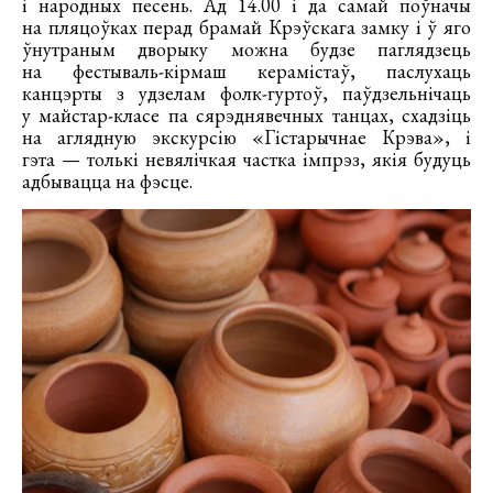
і народных песень. Ад 14.00 і да самай поўначы
на пляцоўках перад брамай Крэўскага замку і ў яго
ўнутраным дворыку можна будзе паглядзець
на фестываль-кірмаш керамістаў, паслухаць
канцэрты з удзелам фолк-гуртоў, паўдзельнічаць
у майстар-класе па сярэднявечных танцах, схадзіць
на аглядную экскурсію «Гістарычнае Крэва», і
гэта — толькі невялічкая частка імпрэз, якія будуць
адбывацца на фэсце.