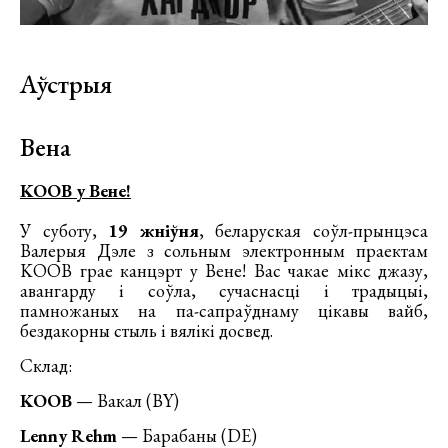
Аўстрыя
Вена
KOOB у Вене!
У суботу,
19 жніўня
, беларуская соўл-прынцэса
Валерыя Дэле з сольным электронным праектам
KOOB грае канцэрт у Вене! Вас чакае мікс джазу,
авангарду і соўла, сучаснасці і традыцыі,
памножаных на па-сапраўднаму цікавы вайб,
бездакорны стыль і вялікі досвед.
Склад:
KOOB
— Вакал (BY)
Lenny Rehm
— Барабаны (DE)