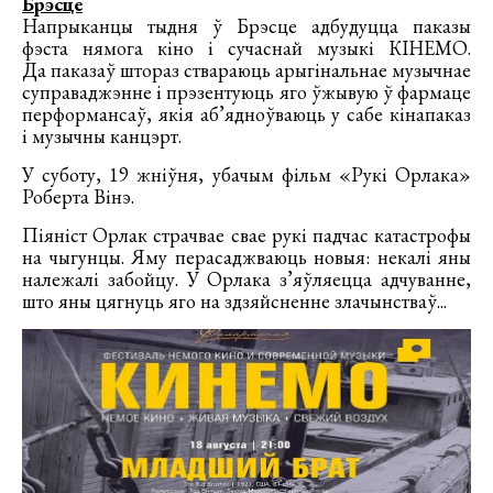
Брэсце
Напрыканцы тыдня ў Брэсце адбудуцца паказы
фэста нямога кіно і сучаснай музыкі КІНЕМО.
Да паказаў штораз ствараюць арыгінальнае музычнае
суправаджэнне і прэзентуюць яго ўжывую ў фармаце
перформансаў, якія аб’ядноўваюць у сабе кінапаказ
і музычны канцэрт.
У суботу, 19 жніўня, убачым фільм «Рукі Орлака»
Роберта Вінэ.
Піяніст Орлак страчвае свае рукі падчас катастрофы
на чыгунцы. Яму перасаджваюць новыя: некалі яны
належалі забойцу. У Орлака з’яўляецца адчуванне,
што яны цягнуць яго на здзяйсненне злачынстваў...