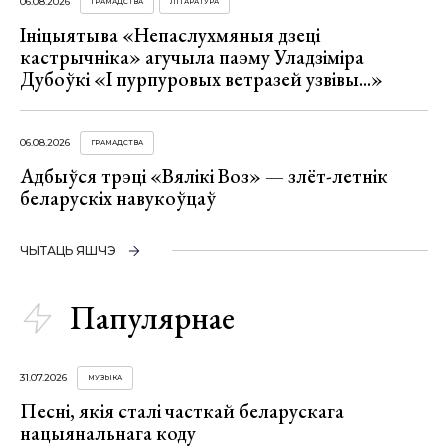
06.08.2026
ГРАМАДСТВА
ЛІТАРАТУРА
Ініцыятыва «Непаслухмяныя дзеці
кастрычніка» агучыла паэму Уладзіміра
Дубоўкі «І пурпуровых ветразей узвівы...»
06.08.2026
ГРАМАДСТВА
Адбыўся трэці «Вялікі Воз» — злёт-летнік
беларускіх навукоўцаў
ЧЫТАЦЬ ЯШЧЭ
Папулярнае
31.07.2026
МУЗЫКА
Песні, якія сталі часткай беларускага
нацыянальнага коду