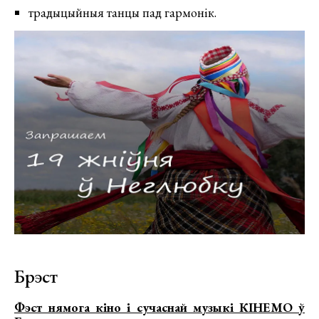
традыцыйныя танцы пад гармонік.
Брэст
Фэст нямога кіно і сучаснай музыкі КІНЕМО ў