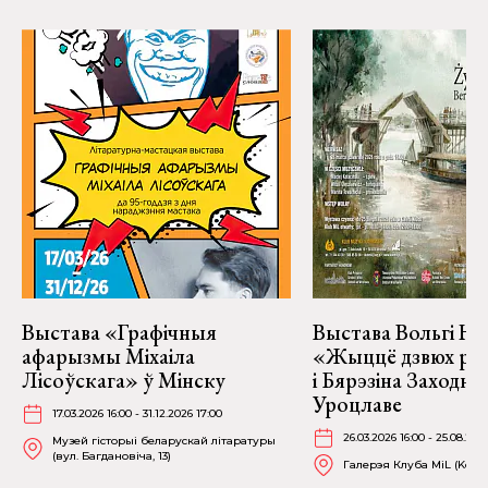
Выстава «Графічныя
Выстава Вольгі На
афарызмы Міхаіла
«Жыццё дзвюх рэк
Лісоўскага» ў Мінску
і Бярэзіна Заходня
Уроцлаве
17.03.2026 16:00 - 31.12.2026 17:00
26.03.2026 16:00 - 25.08.202
Музей гісторыі беларускай літаратуры
(вул. Багдановіча, 13)
Галерэя Клуба MiL (Kościu