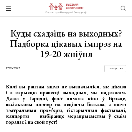
Куды схадзіць на выходных?
Падборка цікавых імпрэз на
19-20 жніўня
17.08.2023
ГРАМАДСТВА
Калі вы раптам яшчэ не вызначыліся, як цікава
і з карысцю правесці выходныя, мы падкажам.
Джаз у Гародні, фэст нямога кіно ў Брэсце,
васільковы плэнер на лецішчы Быкава, а яшчэ
тэатральныя прэм’еры, гістарычныя фестывалі,
канцэрты — выбірайце мерапрыемствы ў сваім
горадзе і на свой густ!