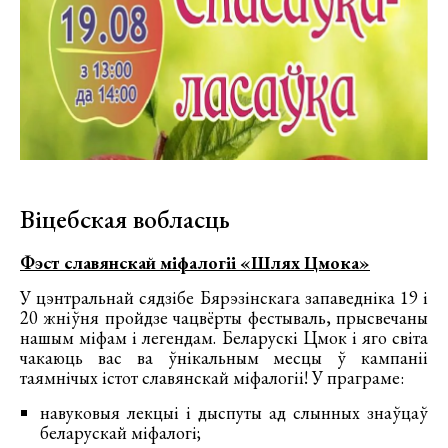
Віцебская вобласць
Фэст славянскай міфалогіі «Шлях Цмока»
У цэнтральнай сядзібе Бярэзінскага запаведніка 19 і
20 жніўня пройдзе чацвёрты фестываль, прысвечаны
нашым міфам і легендам. Беларускі Цмок і яго світа
чакаюць вас ва ўнікальным месцы ў кампаніі
таямнічых істот славянскай міфалогіі! У праграме:
навуковыя лекцыі і дыспуты ад слынных знаўцаў
беларускай міфалогі;