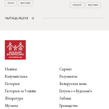
МІНСК
ВЫСТАВЫ
УРОЦЛАЎ
ВЫСТАВЫ
ЧЫТАЦЬ ЯШЧЭ
Навіны
Сармат
Калумністыка
Разумняты
Гісторыя
Беларуская мова
Гісторыя за 5 хвілін
Гатуем з «Будзьма!»
Літаратура
Забавы
Музыка
Грамадства