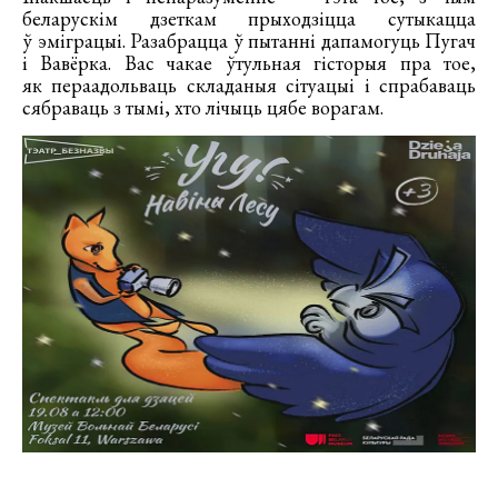
беларускім дзеткам прыходзіцца сутыкацца
ў эміграцыі. Разабрацца ў пытанні дапамогуць Пугач
і Вавёрка. Вас чакае ўтульная гісторыя пра тое,
як пераадольваць складаныя сітуацыі і спрабаваць
сябраваць з тымі, хто лічыць цябе ворагам.