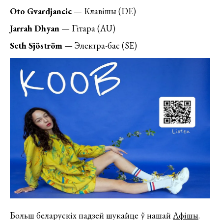
Oto Gvardjancic
— Клавішы (DE)
Jarrah Dhyan
— Гітара (AU)
Seth Sjöström
— Электра-бас (SE)
Больш беларускіх падзей шукайце ў нашай
Афішы
.