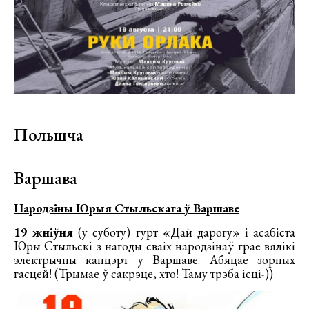
Польшча
Варшава
Народзіны Юрыя Стыльскага ў Варшаве
19 жніўня
(у суботу) гурт «Дай дарогу» і асабіста
Юры Стыльскі з нагоды сваіх народзінаў грае вялікі
электрычны канцэрт у Варшаве. Абяцае зорных
гасцей! (Трымае ў сакрэце, хто! Таму трэба ісці-))