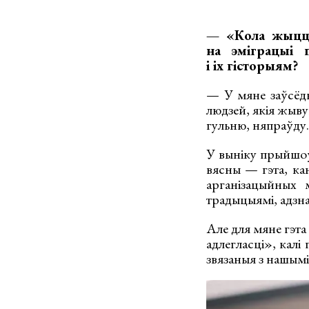
— «Кола жыцця
на эміграцыі 
і іх гісторыям?
— У мяне заўсёды
людзей, якія жыву
гульню, няпраўду.
У выніку прыйшоў
вясны — гэта, кан
арганізацыйных 
традыцыямі, адзн
Але для мяне гэта 
адлегласці», калі
звязаныя з нашымі