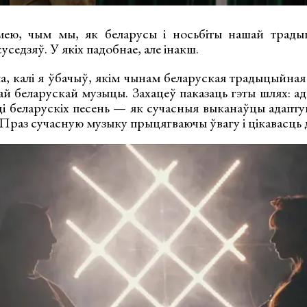
ею, чым мы, як беларусы і носьбіты нашай трады
уседзяў. У якіх падобнае, але інакш.
ла, калі я ўбачыў, якім чынам беларуская традыцыйна
ай беларускай музыцы. Захацеў паказаць гэты шлях: а
асці беларускіх песень — як сучасныя выканаўцы адап
. Праз сучасную музыку прыцягваючы ўвагу і цікавасць