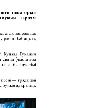
 што некаторыя
зякуючы героям
ста: як запрашаць
у рабіць імітацыю,
, Купаля, Гукання
 святы (чыста з-за
ыя з беларускімі
я песні — традыцыі
галоўныя адкрыцці,