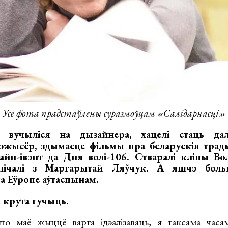
Усе фота прадстаўлены суразмоўцам «Салідарнасці»
вучыліся на дызайнера, хацелі стаць дал
эжысёр, здымаеце фільмы пра беларускія трады
айн-івэнт да Дня волі-106. Стваралі кліпы Вол
ўнічалі з Маргарытай Ляўчук. А яшчэ бол
а Еўропе аўтаспынам.
і крута гучыць.
 маё жыццё варта ідэалізаваць, я таксама часа