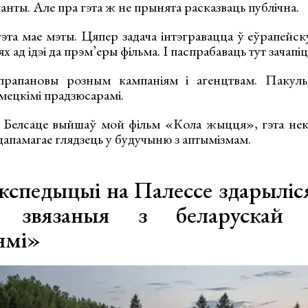
анты. Але пра гэта ж не прынята расказваць публічна.
эта мае мэты. Цяпер задача інтэгравацца ў еўрапейск
 ад ідэі да прэм’еры фільма. І паспрабаваць тут зачапіц
рапановы розным кампаніям і агенцтвам. Пакуль
мецкімі прадзюсарамі.
Белсаце выйшаў мой фільм «Кола жыцця», гэта нека
 дапамагае глядзець у будучыню з аптымізмам.
кспедыцыі на Палессе здарыліс
, звязаныя з беларускай 
ямі»