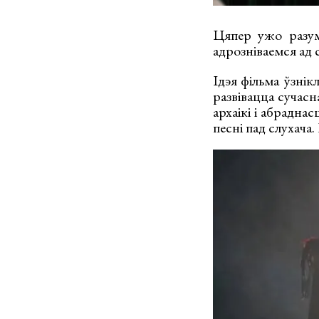
Цяпер ужо разум
адрозніваемся ад с
Ідэя фільма ўзнік
развівацца сучасн
архаікі і абрадн
песні пад слухача