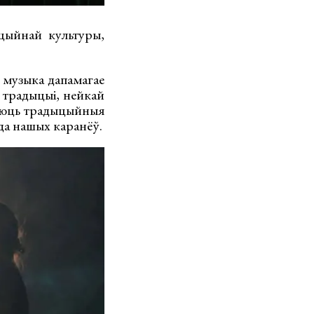
цыйнай культуры,
я музыка дапамагае
д традыцыі, нейкай
туюць традыцыйныя
 да нашых каранёў.