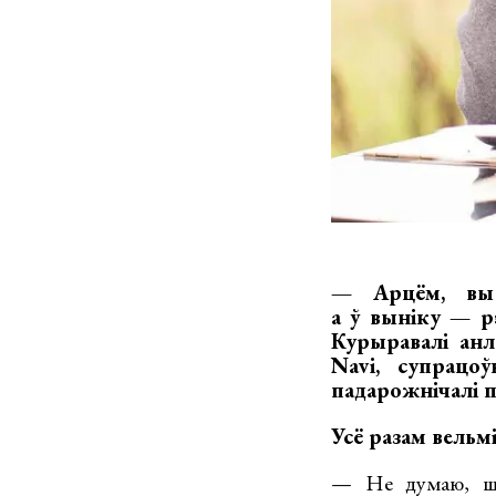
— Арцём, вы 
а ў выніку — р
Курыравалі анл
Navi, супрацо
падарожнічалі п
Усё разам вельм
— Не думаю, што