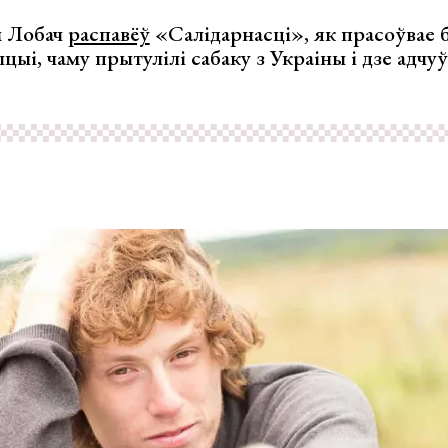
 Лобач
распавёў
«Салідарнасці», як прасоўвае 
ыцыі, чаму прытулілі сабаку з Украіны і дзе адч