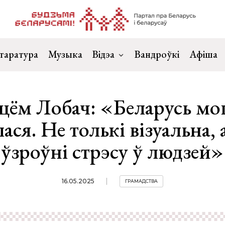
таратура
Музыка
Відэа
Вандроўкі
Афіша
цём Лобач: «Беларусь мо
ася. Не толькі візуальна, а
ўзроўні стрэсу ў людзей»
16.05.2025
ГРАМАДСТВА