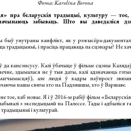
Фота: Karolina Borona
» пра беларускія традыцыі, культуру — тое,
пачынаюць забываць. Што вы даведаліся д
 быў унутраны канфлікт, як у рэжысёра-дакументалі
ць традыцыямі, і прасіць працаваць па сцэнары? Не хач
 да кансэнсусу. Калі ўбачыце ў фільме сцэны Калядаў
ечне, здымалася не ў тыя даты, калі адзначаюць гэтыя
магчымасцяў), але людзі ў кадры наўпрост звязан
ачаючы нашы святы хто на Падляшшы, хто ў Варшаве.
не тое, каб новае. Я і ў 2016-м рабіў фільм «Беларускі
 пабывалі з экспедыцыяй на Палессе. Тады і адбыліся 
 традыцыямі і культурай.