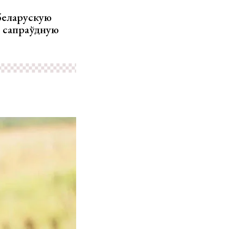
беларускую
уў сапраўдную