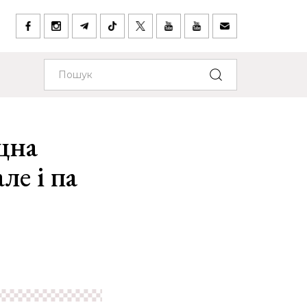
цна
ле і па