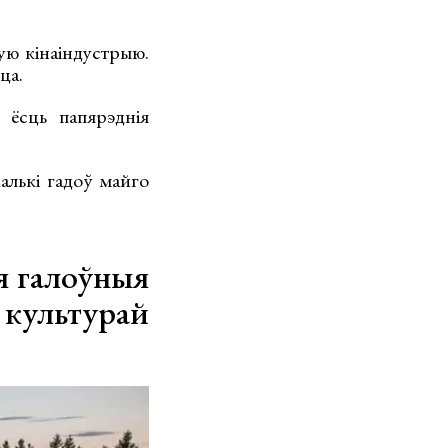
ую кінаіндустрыю.
ца.
 ёсць папярэднія
лькі гадоў майго
я галоўныя
культурай