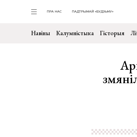
ПРА НАС
ПАДТРЫМАЙ «БУДЗЬМУ»
Навіны
Калумністыка
Гісторыя
Лі
Ар
змяніл