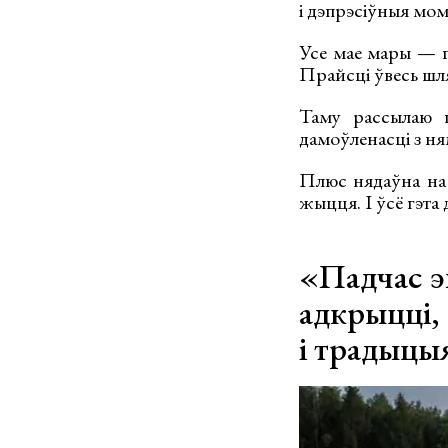
і дэпрэсіўныя мом
Усе мае мары — г
Прайсці ўвесь шлях
Таму рассылаю п
дамоўленасці з ня
Плюс нядаўна на 
жыцця. І ўсё гэта
«Падчас э
адкрыцці
і традыцы