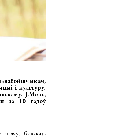
ьнабойшчыкам,
цыі і культуру.
ьскаму, J:Морс,
ьш за 10 гадоў
м плачу, бываюць