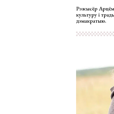
Рэжысёр Арцём
культуру і трад
дэмакратыю.