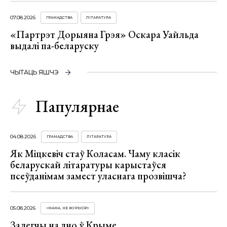
07.08.2026
ГРАМАДСТВА
ЛІТАРАТУРА
«Партрэт Дорыяна Грэя» Оскара Уайльда
выдалі па-беларуску
ЧЫТАЦЬ ЯШЧЭ
Папулярнае
04.08.2026
ГРАМАДСТВА
ЛІТАРАТУРА
Як Міцкевіч стаў Коласам. Чаму класік
беларускай літаратуры карыстаўся
псеўданімам замест уласнага прозвішча?
05.08.2026
«МАМА, НЕ ЖУРЫСЯ!»
Залегчы на дно ў Крыме