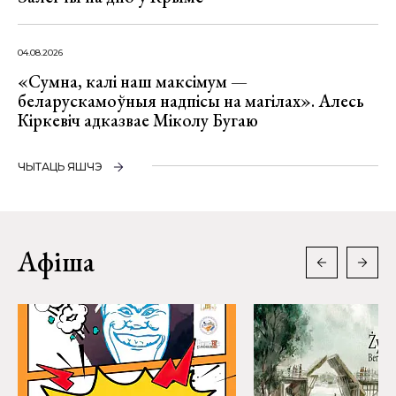
04.08.2026
«Сумна, калі наш максімум —
беларускамоўныя надпісы на магілах». Алесь
Кіркевіч адказвае Міколу Бугаю
ЧЫТАЦЬ ЯШЧЭ
Афіша