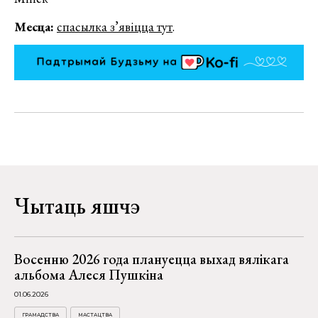
Месца:
спасылка з’явіцца тут
.
Чытаць яшчэ
Восенню 2026 года плануецца выхад вялікага
альбома Алеся Пушкіна
01.06.2026
ГРАМАДСТВА
МАСТАЦТВА