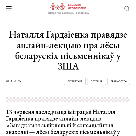
Наталля Гардзіенка правядзе
анлайн-лекцыю пра лёсы
беларускіх пісьменнікаў у
ЗША
01.06.2026
ЛІТАРАТУРА
ГІСТОРЫЯ
ГРАМАДСТВА
13 чэрвеня даследчыца іміграцыі Наталля
Гардзіенка правядзе анлайн-лекцыю
«Загадкавыя зьнікненьні й сэнсацыйныя
знаходкі — лёсы беларускіх пісьменьнікаў у