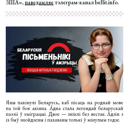
ЗША»,
паведамляе
тэлеграм-канал bellit.info.
Яны пакінулі Беларусь, каб пісаць на роднай мове
па той бок акіяна. Адна стала легендай беларускай
паэзіі ў эміграцыі. Двое — зніклі без вестак. Адзін з
іх быў знойдзены і пахаваны толькі ў мінулым годзе.