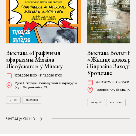
Выстава «Графічныя
Выстава Вольгі На
афарызмы Міхаіла
«Жыццё дзвюх рэк
Лісоўскага» ў Мінску
і Бярэзіна Заходня
Уроцлаве
17.03.2026 16:00 - 31.12.2026 17:00
26.03.2026 16:00 - 25.08.202
Музей гісторыі беларускай літаратуры
(вул. Багдановіча, 13)
Галерэя Клуба MiL (Kościu
МІНСК
ВЫСТАВЫ
УРОЦЛАЎ
ВЫСТАВЫ
ЧЫТАЦЬ ЯШЧЭ