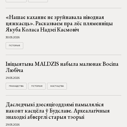
«Нашае каханне не зруйнавала ніводная
цяжкасць». Расказваем пра лёс пляменніцы
Якуба Коласа Надзеі Касмовіч
30.05.2026
ГІСТОРЫЯ
Ініцыятыва MALDZIS набыла малюнак Восіпа
Любіча
29.05.2026
ГРАМАДСТВА
ГІСТОРЫЯ
МАСТАЦТВА
Даследчыкі дзесяцігоддзямі памыляліся
наконт касцёла ў Будславе. Археалагічныя
знаходкі абверглі старыя тэорыі
29.05.2026