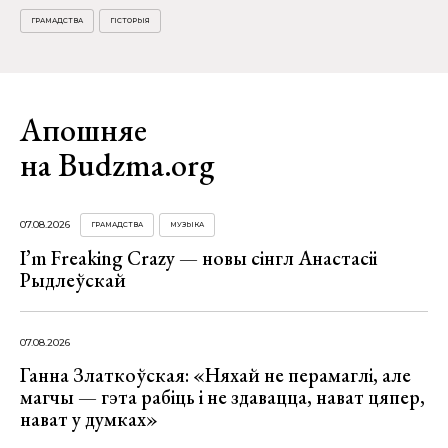
ГРАМАДСТВА
ГІСТОРЫЯ
Апошняе
на Budzma.org
07.08.2026
ГРАМАДСТВА
МУЗЫКА
I’m Freaking Crazy — новы сінгл Анастасіі
Рыдлеўскай
07.08.2026
Ганна Златкоўская: «Няхай не перамаглі, але
магчы — гэта рабіць і не здавацца, нават цяпер,
нават у думках»