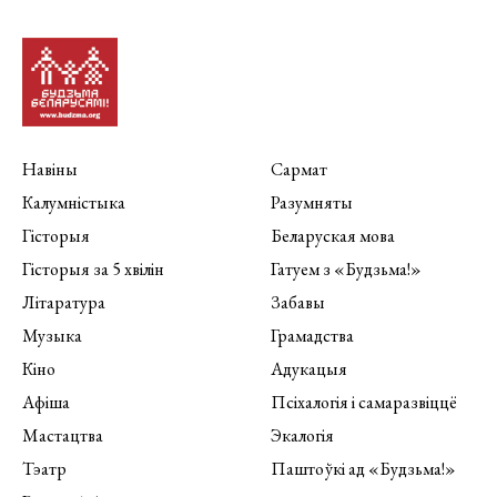
Навіны
Сармат
Калумністыка
Разумняты
Гісторыя
Беларуская мова
Гісторыя за 5 хвілін
Гатуем з «Будзьма!»
Літаратура
Забавы
Музыка
Грамадства
Кіно
Адукацыя
Афіша
Псіхалогія і самаразвіццё
Мастацтва
Экалогія
Тэатр
Паштоўкі ад «Будзьма!»