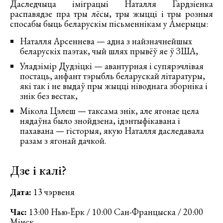
Даследчыца іміграцыі Наталля Гардзіенка
распавядзе пра тры лёсы, тры жыцці і тры розныя
спосабы быць беларускім пісьменнікам у Амерыцы:
Наталля Арсеннева — адна з найзначнейшых
беларускіх паэтак, чый шлях прывёў яе ў ЗША,
Уладзімір Дудзіцкі — авантурная і супярэчлівая
постаць, анфант тэрыбль беларускай літаратуры,
які так і не выдаў пры жыцці ніводнага зборніка і
знік без вестак,
Мікола Цэлеш — таксама знік, але ягонае цела
нядаўна было знойдзена, ідэнтыфікавана і
пахавана — гісторыя, якую Наталля даследавала
разам з ягонай дачкой.
Дзе і калі?
Дата:
13 чэрвеня
Час:
13:00 Нью-Ёрк / 10:00 Сан-Францыска / 20:00
Мінск