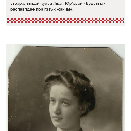
стваральніцай курса Лікай Юр’евай «Будзьма»
распавядае пра гэтых жанчын.