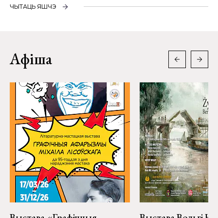
ЧЫТАЦЬ ЯШЧЭ
Афіша
Выстава «Графічныя
Выстава Вольгі На