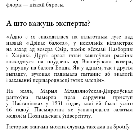
флоры — нізкай бярозы.
А што
кажуць
эксперты?
«Адно з іх знаходзілася на вільготным лузе пад
назвай «Дзікае балота», у некалькіх кіламетрах
на захад ад возера Свір, паміж вёскамі Пазборцы
і Хацілкі. Другі арэал гэтай каштоўнай расліны
знаходзіўся на поўдзень ад Вішнеўскага возера,
у кірунку на балота Бонда. Як у адным, так і другім
выпадку, вучоная падымала пытанне аб экалогіі
і захаванні першароднасці гэтых мясцін».
На жаль, Марыя Младзяноўская-Дырдоўская
раптоўна памерла праз сардэчны прыступ
у Нястанішках у 1931 годзе, калі ёй было ўсяго
46 гадоў. Пасмяротна яе ўзнагародзілі залатым
медалём Познаньскага ўніверсітэту.
Гісторыю жанчын можна слухаць таксама на
Spotify
.