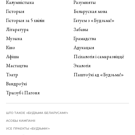
Калумністыка
Разумняты
Гісторыя
Беларуская мова
Гісторыя за 5 хвілін
Гатуем з «Будзьма!»
Літаратура
Забавы
Музыка
Грамадства
Кіно
Адукацыя
Афіша
Псіхалогія і самаразвіццё
Мастацтва
Экалогія
Тэатр
Паштоўкі ад «Будзьма!»
Вандроўкі
Трызуб і Пагоня
ШТО ТАКОЕ «БУДЗЬМА БЕЛАРУСАМІ!»
АСОБЫ КАМПАНІІ
УСЕ ПРАЕКТЫ «БУДЗЬМА!»