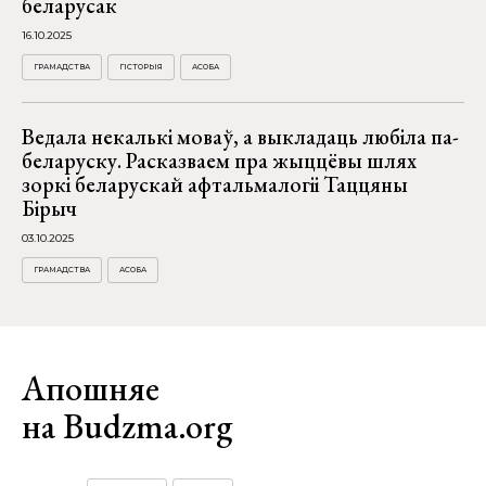
беларусак
16.10.2025
ГРАМАДСТВА
ГІСТОРЫЯ
АСОБА
Ведала некалькі моваў, а выкладаць любіла па-
беларуску. Расказваем пра жыццёвы шлях
зоркі беларускай афтальмалогіі Таццяны
Бірыч
03.10.2025
ГРАМАДСТВА
АСОБА
Апошняе
на Budzma.org