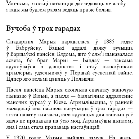
Магчыма, хтосьці натхніцца даследаваць яе асобу —
і тады мы будзем разам ведаць пра яе больш.
Вучоба ў трох гарадах
Спадарыня Марыя нарадзілася ў 1885 годзе
ў Бабруйску. Бацькі аддалі дачку вучыцца
ў Варшаўскі пансіён. Вядома, што ў сям’і шанавалася
асвета, бо брат Марыі — Вацлаў — таксама
адукоўваўся з дзяцінства і стаў палкоўнікам
артылерыі, удзельнічаў у Першай сусветнай вайне.
Цяпер яго вельмі цэняць у Польшчы.
Пасля пансіёна Марыя cкончыла спачатку жаночую
гімназію ў Вільні, а пасля — біялагічнае аддзяленне
жаночых курсаў у Кіеве. Атрымліваецца, у ранняй
маладосці яна паспела павучыцца ў трох гарадах —
і гэта нават у тыя часы, калі адукацыя для жанчын усё
яшчэ не працавала на ўсю моц. Атрымаўшы дыплом,
яна і сама стала працаваць настаўніцай.
У 1920 годзе Марыя выйшла замуж. На жаль,