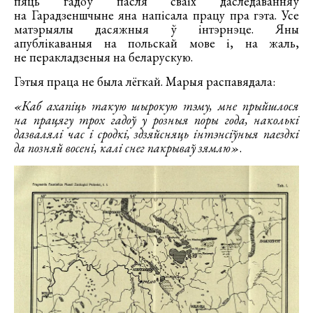
пяць гадоў пасля сваіх даследаванняў
на Гарадзеншчыне яна напісала працу пра гэта. Усе
матэрыялы дасяжныя ў інтэрнэце. Яны
апублікаваныя на польскай мове і, на жаль,
не перакладзеныя на беларускую.
Гэтыя праца не была лёгкай. Марыя распавядала:
«Каб ахапіць такую шырокую тэму, мне прыйшлося
на працягу трох гадоў у розныя поры года, наколькі
дазвалялі час і сродкі, здзяйсняць інтэнсіўныя паездкі
да позняй восені, калі снег пакрываў зямлю»
.