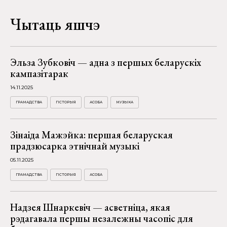
Чытаць яшчэ
Эльза Зубковіч — адна з першых беларускіх
кампазітарак
14.11.2025
ГРАМАДСТВА
ГІСТОРЫЯ
АСОБА
МУЗЫКА
Зінаіда Мажэйка: першая беларуская
прадзюсарка этнічнай музыкі
05.11.2025
ГРАМАДСТВА
ГІСТОРЫЯ
АСОБА
Надзея Шнаркевіч — асветніца, якая
рэдагавала першы незалежны часопіс для