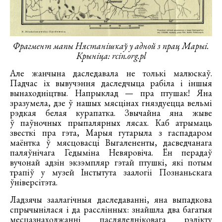
Фрагмент мапы Нястанішкаў у адной з прац Марыі.
Крыніца: rcin.org.pl
Але жанчына даследавала не толькі малюскаў.
Падчас іх вывучэння даследчыца рабіла і іншыя
вынаходніцтвы. Напрыклад — пра птушак! Яна
зразумела, дзе ў нашых мясцінах гняздуецца вельмі
рэдкая белая курапатка. Звычайна яна жыве
ў паўночных прыпалярных лясах. Каб атрымаць
звесткі пра гэта, Марыя гутарыла з гаспадаром
маёнтка ў мясцовасці Выгалененты, дасведчанага
паляўнічага Гедыміна Невяровіча. Ён перадаў
вучонай адзін экзэмпляр гэтай птушкі, які потым
трапіў у музей Інстытута заалогіі Познаньскага
ўніверсітэта.
Ладзячы заалагічныя даследаванні, яна выпадкова
спрычынілася і да расслінных: знайшла два багатыя
месцазнаходжанні пасляледніковага рэлікту