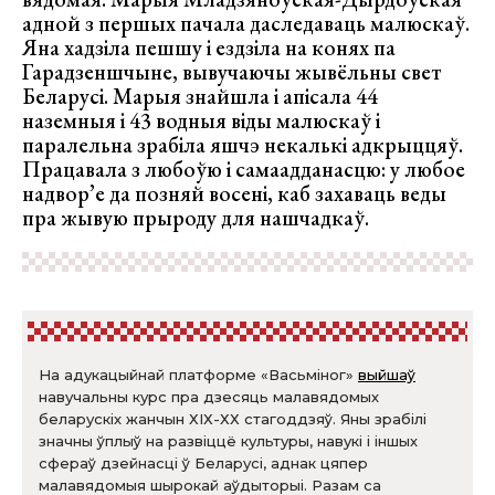
адной з першых пачала даследаваць малюскаў.
Яна хадзіла пешшу і ездзіла на конях па
Гарадзеншчыне, вывучаючы жывёльны свет
Беларусі. Марыя знайшла і апісала 44
наземныя і 43 водныя віды малюскаў і
паралельна зрабіла яшчэ некалькі адкрыццяў.
Працавала з любоўю і самаадданасцю: у любое
надвор’е да позняй восені, каб захаваць веды
пра жывую прыроду для нашчадкаў.
На адукацыйнай платформе «Васьміног»
выйшаў
навучальны курс пра дзесяць малавядомых
беларускіх жанчын ХІХ-ХХ стагоддзяў. Яны зрабілі
значны ўплыў на развіццё культуры, навукі і іншых
сфераў дзейнасці ў Беларусі, аднак цяпер
малавядомыя шырокай аўдыторыі. Разам са