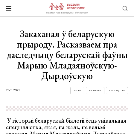
Закаханая ў беларускую
прыроду. Расказваем пра
даследчыцу беларускай фаўны
Марыю Младзяноўскую-
Дырдоўскую
28.11.2025
АСОБА
ГІСТОРЫЯ
ГРАМАДСТВА
У гісторыі беларускай біялогіі ёсць унікальная
спецыялістка, якая, на жаль, не вельмі
вядомая. Марыя Младзяноўская-Дырдоўская