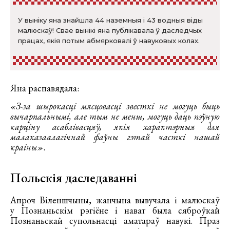
У выніку яна знайшла 44 наземныя і 43 водныя віды
малюскаў! Свае вынікі яна публікавала ў даследчых
працах, якія потым абмярковалі ў навуковых колах.
Яна распавядала:
«З-за шырокасці мясцовасці звесткі не могуць быць
вычарпальнымі, але тым не менш, могуць даць пэўную
карціну асаблівасцяў, якія характэрныя для
малаказаалагічнай фаўны гэтай часткі нашай
краіны»
.
Польскія даследаванні
Апроч Віленшчыны, жанчына вывучала і малюскаў
у Познаньскім рэгіёне і нават была сяброўкай
Познаньскай супольнасці аматараў навукі. Праз