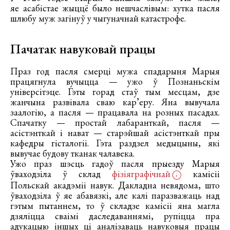
яе асабістае жыццё было нешчаслівым: хутка пасля
шлюбу муж загінуў у чыгуначнай катастрофе.
Пачатак навуковай працы
Праз год пасля смерці мужа спадарыня Марыя
працягнула вучыцца — ужо ў Познаньскім
універсітэце. Гэты горад стаў тым месцам, дзе
жанчына развівала сваю кар’еру. Яна вывучала
заалогію, а пасля — працавала на розных пасадах.
Спачатку — простай лабаранткай, пасля —
асістэнткай і нават — старэйшай асістэнткай пры
кафедры гісталогіі. Гэта раздзел медыцыны, які
вывучае будову тканак чалавека.
Ужо праз шэсць гадоў пасля прыезду Марыя
ўваходзіла ў склад
фізіяграфічнай
камісіі
Польскай акадэміі навук. Дакладна невядома, што
ўваходзіла ў яе абавязкі, але калі паразважаць над
гэтым пытаннем, то ў складзе камісіі яна магла
дзяліцца сваімі даследаваннямі, рупіцца пра
адукацыю іншых ці аналізаваць навуковыя працы