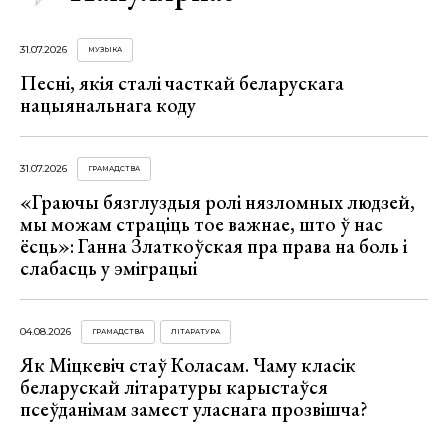
31.07.2026
МУЗЫКА
Песні, якія сталі часткай беларускага
нацыянальнага коду
31.07.2026
ГРАМАДСТВА
«Граючы бязглуздыя ролі нязломных людзей,
мы можам страціць тое важнае, што ў нас
ёсць»: Ганна Златкоўская пра права на боль і
слабасць у эміграцыі
04.08.2026
ГРАМАДСТВА
ЛІТАРАТУРА
Як Міцкевіч стаў Коласам. Чаму класік
беларускай літаратуры карыстаўся
псеўданімам замест уласнага прозвішча?