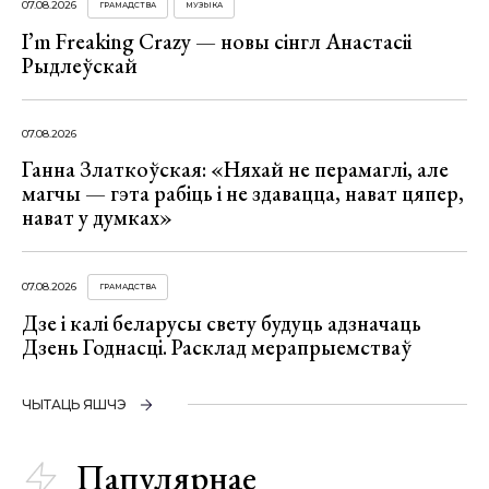
07.08.2026
ГРАМАДСТВА
МУЗЫКА
I’m Freaking Crazy — новы сінгл Анастасіі
Рыдлеўскай
07.08.2026
Ганна Златкоўская: «Няхай не перамаглі, але
магчы — гэта рабіць і не здавацца, нават цяпер,
нават у думках»
07.08.2026
ГРАМАДСТВА
Дзе і калі беларусы свету будуць адзначаць
Дзень Годнасці. Расклад мерапрыемстваў
ЧЫТАЦЬ ЯШЧЭ
Папулярнае