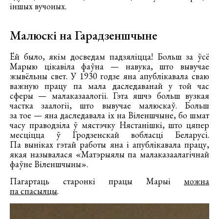
іншых вучоных.
Малюскі на Гарадзеншчыне
Ёй было, якім досведам падзяліцца! Больш за ўсё
Марыю цікавіла фаўна — навука, што вывучае
жывёльны свет. У 1930 годзе яна апублікавала сваю
важную працу па мала даследаванай у той час
сферы — малаказаалогіі. Гэта яшчэ больш вузкая
частка заалогіі, што вывучае малюскаў. Больш
за тое — яна даследавала іх на Віленшчыне, бо шмат
часу праводзіла ў мястэчку Нястанішкі, што цяпер
месціцца ў Гродзенскай вобласці Беларусі.
Па выніках гэтай работы яна і апублікавала працу,
якая называлася «Матэрыялы па малаказаалагічнай
фаўне Віленшчыны».
Пагартаць старонкі працы Марыі
можна
па спасылцы
.