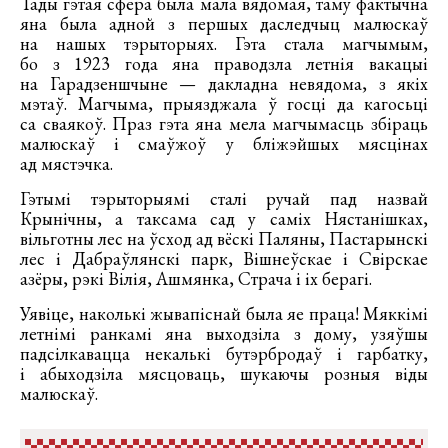
Тады гэтая сфера была мала вядомая, таму фактычна
яна была адной з першых даследчыц малюскаў
на нашых тэрыторыях. Гэта стала магчымым,
бо з 1923 года яна праводзла летнія вакацыі
на Гарадзеншчыне — дакладна невядома, з якіх
мэтаў. Магчыма, прыязджала ў госці да кагосьці
са сваякоў. Праз гэта яна мела магчымасць збіраць
малюскаў і смаўжоў у бліжэйшых мясцінах
ад мястэчка.
Гэтымі тэрыторыямі сталі ручай пад назвай
Крынічны, а таксама сад у саміх Нястанішках,
вільготны лес на ўсход ад вёскі Паляны, Пастарынскі
лес і Дабраўлянскі парк, Вішнеўскае і Свірскае
азёры, рэкі Вілія, Ашмянка, Страча і іх берагі.
Уявіце, наколькі жывапіснай была яе праца! Мяккімі
летнімі ранкамі яна выходзіла з дому, узяўшы
падсілкавацца некалькі бутэрбродаў і гарбатку,
і абыходзіла мясцоваць, шукаючы розныя віды
малюскаў.