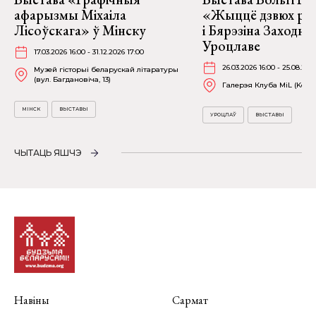
афарызмы Міхаіла
«Жыццё дзвюх рэк
Лісоўскага» ў Мінску
і Бярэзіна Заходня
Уроцлаве
17.03.2026 16:00 - 31.12.2026 17:00
26.03.2026 16:00 - 25.08.202
Музей гісторыі беларускай літаратуры
(вул. Багдановіча, 13)
Галерэя Клуба MiL (Kościu
МІНСК
ВЫСТАВЫ
УРОЦЛАЎ
ВЫСТАВЫ
ЧЫТАЦЬ ЯШЧЭ
Навіны
Сармат