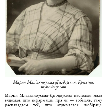
Марыя Младзяноўская-Дырдоўская. Крыніца:
myheritage.com
Марыя Младзяноўская-Дырдоўская настолькі мала
вядомая, што інфармацыі пра яе — вобмаль, таму
распавядаем усё, што атрымалася назбіраць.