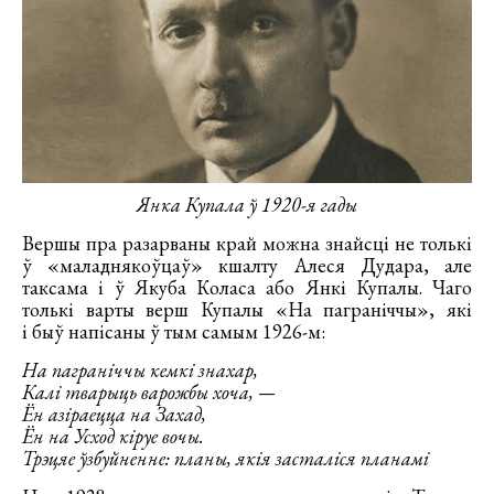
Янка Купала ў 1920-я гады
Вершы пра разарваны край можна знайсці не толькі
ў «маладнякоўцаў» кшалту Алеся Дудара, але
таксама і ў Якуба Коласа або Янкі Купалы. Чаго
толькі варты верш Купалы «На паграніччы», які
і быў напісаны ў тым самым 1926-м:
На паграніччы кемкі знахар,
Калі тварыць варожбы хоча, —
Ён азіраецца на Захад,
Ён на Усход кіруе вочы.
Трэцяе ўзбуйненне: планы, якія засталіся планамі