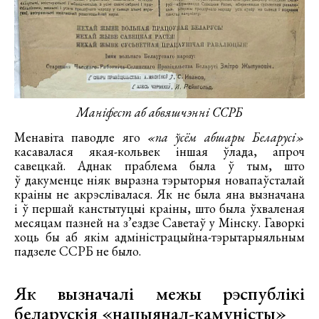
Маніфест аб абвяшчэнні ССРБ
Менавіта паводле яго
«па ўсём абшары Беларусі»
касавалася якая-кольвек іншая ўлада, апроч
савецкай. Аднак праблема была ў тым, што
ў дакуменце ніяк выразна тэрыторыя новапаўсталай
краіны не акрэслівалася. Як не была яна вызначана
і ў першай канстытуцыі краіны, што была ўхваленая
месяцам пазней на з’ездзе Саветаў у Мінску. Гаворкі
хоць бы аб якім адміністрацыйна-тэрытарыяльным
падзеле ССРБ не было.
Як вызначалі межы рэспублікі
беларускія «нацыянал-камуністы»