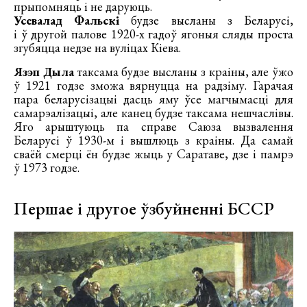
прыпомняць і не даруюць.
Усевалад Фальскі
будзе высланы з Беларусі,
і ў другой палове 1920-х гадоў ягоныя сляды проста
згубяцца недзе на вуліцах Кіева.
Язэп Дыла
таксама будзе высланы з краіны, але ўжо
ў 1921 годзе зможа вярнуцца на радзіму. Гарачая
пара беларусізацыі дасць яму ўсе магчымасці для
самарэалізацыі, але канец будзе таксама нешчаслівы.
Яго арыштуюць па справе Саюза вызвалення
Беларусі ў 1930-м і вышлюць з краіны. Да самай
сваёй смерці ён будзе жыць у Саратаве, дзе і памрэ
ў 1973 годзе.
Першае і другое ўзбуйненні БССР