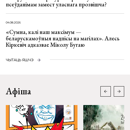
псеўданімам замест уласнага прозвішча?
04.08.2026
«Сумна, калі наш максімум —
беларускамоўныя надпісы на магілах». Алесь
Кіркевіч адказвае Міколу Бугаю
ЧЫТАЦЬ ЯШЧЭ
Афіша