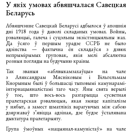
У якіх умовах абвяшчалася Савецкая
Беларусь
Абвяшчэнне Савецкай Беларусі адбылося ў апошнія
дні 1918 года ў даволі складаных умовах. Войны,
рэвалюцыі, галеча і суцэльны экзістэнцыяльны жах.
Да ўсяго ў першым урадзе ССРБ не было
адзінства — фактычна ён складаўся з дзвюх
непрымірымых груповак, якія мелі абсалютна
розныя погляды на будучыню краіны.
Так званыя «аблвыкамзахаўцы» на чале
з Аляксандрам Мясніковым і Вільгельмам
Кнорыным былі ў большасці тыповымі камунарамі-
інтэрнацыяналістамі таго часу. Яны свята верылі
ў тое, што вось-вось разгарыцца сусветная
пралетарская рэвалюцыя, якая змяце капіталізм
у нябыт, а замест шматлікіх варагуючых між сабою
дзяржаваў з’явіцца адзіная, дзе будзе ўсталявана
дыктатура пралетарыяту.
Група ўмоўных «нацыянал-камуністаў» на чале