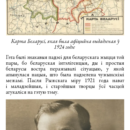
Карта Беларусі, якая была афіцыйна выдадзеная ў
1924 годзе
Гэта былі знакавыя падзеі для беларускага жыцця той
пары, бо беларуская інтэлігенцыя, ды і простыя
беларусы востра перажывалі сітуацыю, у якой
апынулася нацыя, што была падзелена чужынскімі
межамі. Пасля Рыжскага міру 1921 года нават
і маладзейшыя, і старэйшыя творцы ўсё часцей
агукаліся на гэтую тэму.