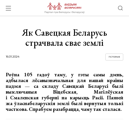
Як Савецкая Беларусь
страчвала свае землі
16.01.2024
ГІСТОРЫЯ
Роўна 105 гадоў таму, у гэты самы дзень,
адбылася лёсавызначальная для нашай краіны
падзея — са складу Савецкай Беларусі былі
выключаныя Віцебская, Магілёўская
і Смаленская губерні на карысць Расіі. Пазней
жа ўласнабеларускія землі былі вернутыя толькі
часткова. Спрабуем разабрацца, чаму так сталася.