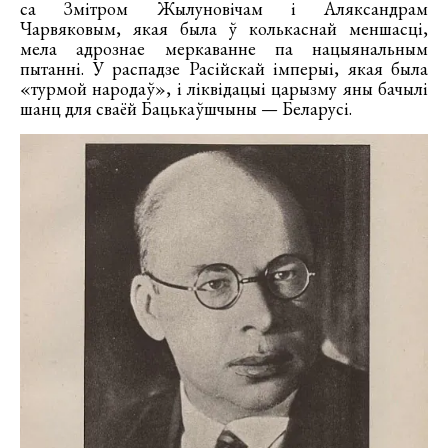
са Змітром Жылуновічам і Аляксандрам
Чарвяковым, якая была ў колькаснай меншасці,
мела адрознае меркаванне па нацыянальным
пытанні. У распадзе Расійскай імперыі, якая была
«турмой народаў», і ліквідацыі царызму яны бачылі
шанц для сваёй Бацькаўшчыны — Беларусі.