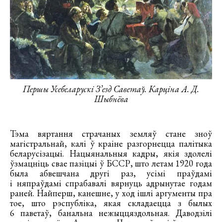
Першы Усебеларускі З’езд Саветаў. Карціна А. Д.
Шыбнёва
Тэма вяртання страчаных земляў стане зноў
магістральнай, калі ў краіне разгорнецца палітыка
беларусізацыі. Нацыянальныя кадры, якія здолелі
ўзмацніць свае пазіцыі ў БССР, што летам 1920 года
была абвешчана другі раз, усімі праўдамі
і няпраўдамі спрабавалі вярнуць адрынутае годам
раней. Найперш, канешне, у ход ішлі аргументы пра
тое, што рэспубліка, якая складаецца з былых
6 паветаў, банальна нежыццяздольная. Даводзілі