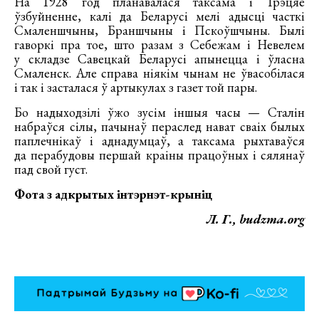
На 1928 год планавалася таксама і Трэцяе
ўзбуйненне, калі да Беларусі мелі адысці часткі
Смаленшчыны, Браншчыны і Пскоўшчыны. Былі
гаворкі пра тое, што разам з Себежам і Невелем
у складзе Савецкай Беларусі апынецца і ўласна
Смаленск. Але справа ніякім чынам не ўвасобілася
і так і засталася ў артыкулах з газет той пары.
Бо надыходзілі ўжо зусім іншыя часы — Сталін
набраўся сілы, пачынаў пераслед нават сваіх былых
паплечнікаў і аднадумцаў, а таксама рыхтаваўся
да перабудовы першай краіны працоўных і сялянаў
пад свой густ.
Фота з адкрытых інтэрнэт-крыніц
Л. Г., budzma.org