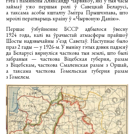
гэта і памянёны Аляксандр Чарвякоў, які ў тыя часы
займаў ужо першыя ролі ў Савецкай Беларусі,
а таксама асобы кшталту Змітра Прышчэпава, што
мроілі ператварыць краіну ў «Чырвоную Данію».
Першае ўзбуйненне БССР адбылося ўвесну
1924 года, калі ва ўрачыстай атмасферы прайшоў
Шосты надзвычайны з’езд Саветаў. Наступнае было
праз 2 гады — у 1926-м. У выніку гэтых дзвюх падзеяў
да Беларусі вярнуліся часткова тыя землі, што былі
забраныя — часткова Віцебская губерня, разам
з Віцебскам, часткова Смаленская разам з Оршай,
а таксама часткова Гомельская губерня разам
з Гомелем.