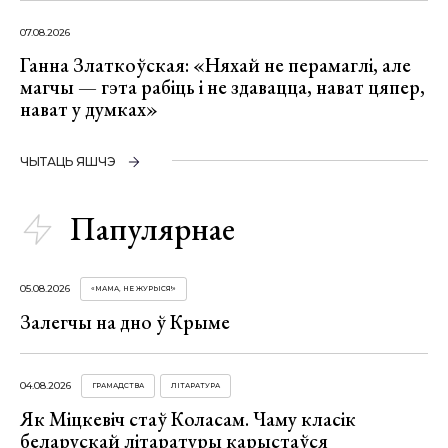
07.08.2026
Ганна Златкоўская: «Няхай не перамаглі, але
магчы — гэта рабіць і не здавацца, нават цяпер,
нават у думках»
ЧЫТАЦЬ ЯШЧЭ
Папулярнае
05.08.2026
«МАМА, НЕ ЖУРЫСЯ!»
Залегчы на дно ў Крыме
04.08.2026
ГРАМАДСТВА
ЛІТАРАТУРА
Як Міцкевіч стаў Коласам. Чаму класік
беларускай літаратуры карыстаўся