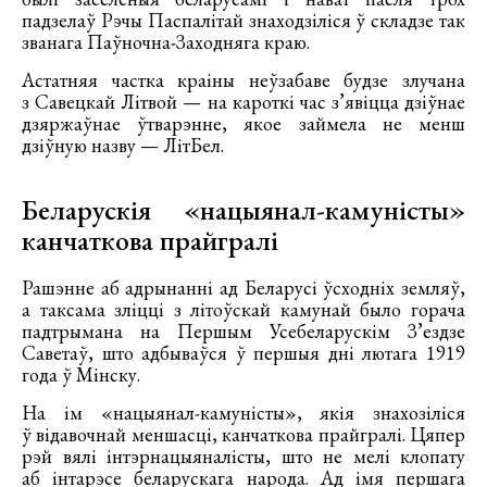
падзелаў Рэчы Паспалітай знаходзіліся ў складзе так
званага Паўночна-Заходняга краю.
Астатняя частка краіны неўзабаве будзе злучана
з Савецкай Літвой — на кароткі час з’явіцца дзіўнае
дзяржаўнае ўтварэнне, якое займела не менш
дзіўную назву — ЛітБел.
Беларускія «нацыянал-камуністы»
канчаткова прайгралі
Рашэнне аб адрынанні ад Беларусі ўсходніх земляў,
а таксама зліцці з літоўскай камунай было горача
падтрымана на Першым Усебеларускім З’ездзе
Саветаў, што адбываўся ў першыя дні лютага 1919
года ў Мінску.
На ім «нацыянал-камуністы», якія знахозіліся
ў відавочнай меншасці, канчаткова прайгралі. Цяпер
рэй вялі інтэрнацыяналісты, што не мелі клопату
аб інтарэсе беларускага народа. Ад імя першага