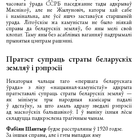
часовага ўрада ССРБ паседжанне тады адкрываў
Мяснікоў, але не Жылуновіч, каторы хай сабе
і намінальна, але ўсё яшчэ заставаўся старшынёй
урада. Літоўскім жа камуністам не было ніякай
справы да беларускіх земляў, бо яны мелі свой
клопат. Таму яны без асаблівых ваганняў падтрымалі
прынятыя цэнтрам рашэнні.
Пратэст супраць страты беларускіх
земляў і рэпрэсіі
Некаторыя чальцы таго «першага беларускага
ўрада» з ліку «нацыянал-камуністаў» адкрыта
пратэставалі супраць страты беларускіх земляў —
як мінімум тры народныя камісары падалі
ў адстаўку, за што амаль адразу зведалі рэпрэсіі
ад маскоўскіх бальшавікоў. І ў выніку іхныя лёсы
складуцца падкрэслена трагічным чынам.
Фабіян Шантыр
будзе расстраляны ў 1920 годзе.
За іншыя справы, але і гэты выпадак яму