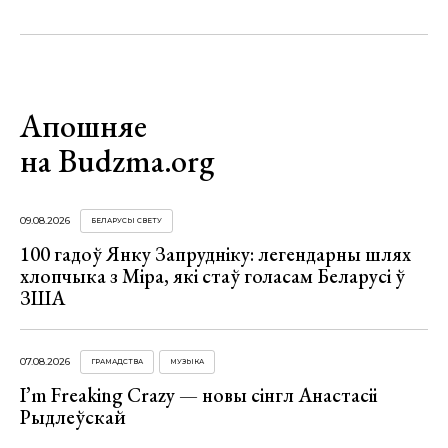
Апошняе
на Budzma.org
09.08.2026
БЕЛАРУСЫ СВЕТУ
100 гадоў Янку Запрудніку: легендарны шлях
хлопчыка з Міра, які стаў голасам Беларусі ў
ЗША
07.08.2026
ГРАМАДСТВА
МУЗЫКА
I’m Freaking Crazy — новы сінгл Анастасіі
Рыдлеўскай