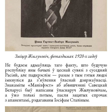
Зміцер Жылуновіч, фотаздымак 1920-х гадоў
Не будзем адмаўляць таго факту, што будучую
рэспубліку яны бачылі ў цеснай сувязі з суседняй
Расіяй, але падкрэслім — разам з тым гэтыя людзі
імкнуліся да з’яўлення ўласнай дзяржаўнасці.
Знакаміты «Маніхфэст» аб абвяшчэнні Савецкай
Беларусі быў напісаны ўласнаруч Жылуновічам,
а ўжо толькі потым, пасля зацятых спрэчак
з апанентамі, рэдагаваны Іосіфам Сталіным.