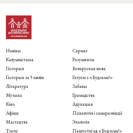
Навіны
Сармат
Калумністыка
Разумняты
Гісторыя
Беларуская мова
Гісторыя за 5 хвілін
Гатуем з «Будзьма!»
Літаратура
Забавы
Музыка
Грамадства
Кіно
Адукацыя
Афіша
Псіхалогія і самаразвіццё
Мастацтва
Экалогія
Тэатр
Паштоўкі ад «Будзьма!»