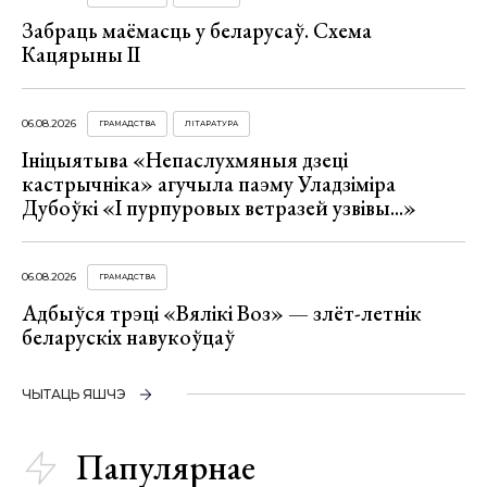
Забраць маёмасць у беларусаў. Схема
Кацярыны ІІ
06.08.2026
ГРАМАДСТВА
ЛІТАРАТУРА
Ініцыятыва «Непаслухмяныя дзеці
кастрычніка» агучыла паэму Уладзіміра
Дубоўкі «І пурпуровых ветразей узвівы...»
06.08.2026
ГРАМАДСТВА
Адбыўся трэці «Вялікі Воз» — злёт-летнік
беларускіх навукоўцаў
ЧЫТАЦЬ ЯШЧЭ
Папулярнае