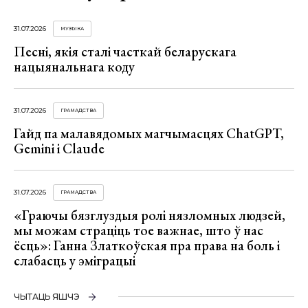
31.07.2026
МУЗЫКА
Песні, якія сталі часткай беларускага
нацыянальнага коду
31.07.2026
ГРАМАДСТВА
Гайд па малавядомых магчымасцях ChatGPT,
Gemini і Claude
31.07.2026
ГРАМАДСТВА
«Граючы бязглуздыя ролі нязломных людзей,
мы можам страціць тое важнае, што ў нас
ёсць»: Ганна Златкоўская пра права на боль і
слабасць у эміграцыі
ЧЫТАЦЬ ЯШЧЭ