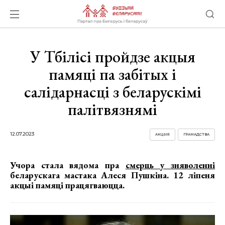
У Тбілісі пройдзе акцыя
памяці па забітых і
салідарнасці з беларускімі
палітвязнямі
12.07.2023
АКЦЫЯ
ГРАМАДСТВА
Учора стала вядома пра
смерць у зняволенні
беларускага мастака Алеся Пушкіна. 12 ліпеня
акцыі памяці працягваюцца.