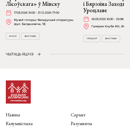
Лісоўскага» ў Мінску
і Бярэзіна Заходня
Уроцлаве
17.03.2026 16:00 - 31.12.2026 17:00
26.03.2026 16:00 - 25.08.202
Музей гісторыі беларускай літаратуры
(вул. Багдановіча, 13)
Галерэя Клуба MiL (Kościu
МІНСК
ВЫСТАВЫ
УРОЦЛАЎ
ВЫСТАВЫ
ЧЫТАЦЬ ЯШЧЭ
Навіны
Сармат
Калумністыка
Разумняты