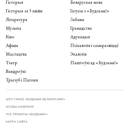
Гісторыя
Беларуская мова
Гісторыя за 5 хвілін
Гатуем з «Будзьма!»
Літаратура
Забавы
Музыка
Грамадства
Кіно
Адукацыя
Афіша
Псіхалогія і самаразвіццё
Мастацтва
Экалогія
Тэатр
Паштоўкі ад «Будзьма!»
Вандроўкі
Трызуб і Пагоня
ШТО ТАКОЕ «БУДЗЬМА БЕЛАРУСАМІ!»
АСОБЫ КАМПАНІІ
УСЕ ПРАЕКТЫ «БУДЗЬМА!»
КАРТА САЙТА