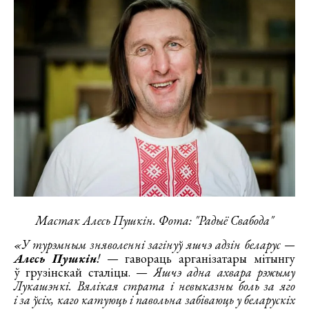
Мастак Алесь Пушкін. Фота: "Радыё Свабода"
«У турэмным зняволенні загінуў яшчэ адзін беларус —
Алесь Пушкін
!
— гавораць арганізатары мітынгу
ў грузінскай сталіцы. —
Яшчэ адна ахвара рэжыму
Лукашэнкі. Вялікая страта і невыказны боль за яго
і за ўсіх, каго катуюць і павольна забіваюць у беларускіх