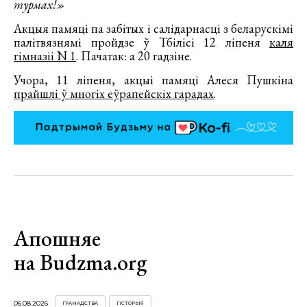
турмах!»
Акцыя памяці па забітых і салідарнасці з беларускімі
палітвязнямі пройдзе ў Тбілісі 12 ліпеня
каля
гімназіі N 1
. Пачатак: а 20 гадзіне.
Учора, 11 ліпеня, акцыі памяці Алеся Пушкіна
прайшлі ў многіх еўрапейскіх гарадах
.
Апошняе
на Budzma.org
06.08.2026
ГРАМАДСТВА
ГІСТОРЫЯ