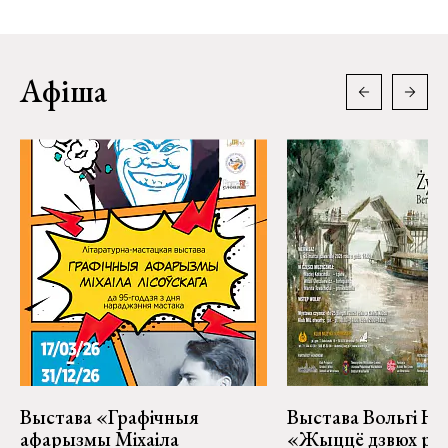
Афіша
Выстава «Графічныя
Выстава Вольгі На
афарызмы Міхаіла
«Жыццё дзвюх рэк