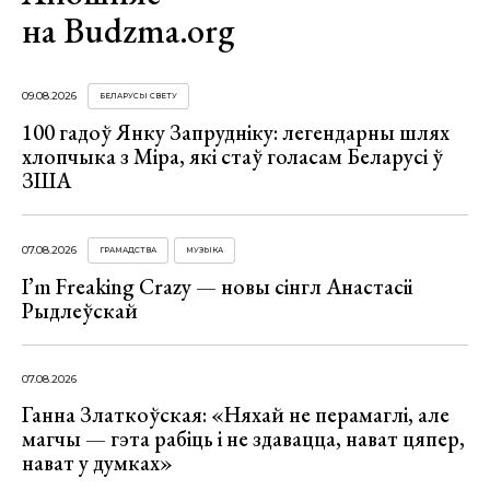
на Budzma.org
09.08.2026
БЕЛАРУСЫ СВЕТУ
100 гадоў Янку Запрудніку: легендарны шлях
хлопчыка з Міра, які стаў голасам Беларусі ў
ЗША
07.08.2026
ГРАМАДСТВА
МУЗЫКА
I’m Freaking Crazy — новы сінгл Анастасіі
Рыдлеўскай
07.08.2026
Ганна Златкоўская: «Няхай не перамаглі, але
магчы — гэта рабіць і не здавацца, нават цяпер,
нават у думках»