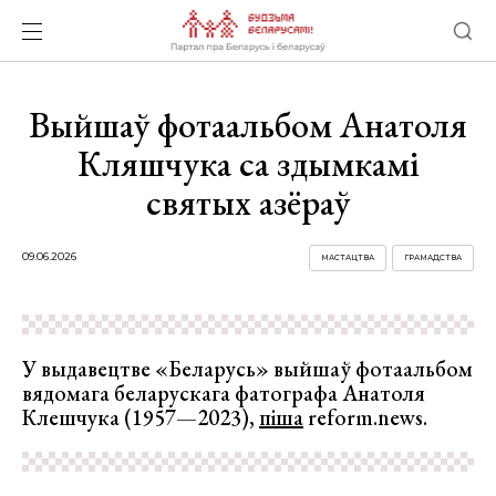
Выйшаў фотаальбом Анатоля
Кляшчука са здымкамі
святых азёраў
09.06.2026
МАСТАЦТВА
ГРАМАДСТВА
У выдавецтве «Беларусь» выйшаў фотаальбом
вядомага беларускага фатографа Анатоля
Клешчука (1957—2023),
піша
reform.news.