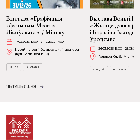
Выстава «Графічныя
Выстава Вольгі На
афарызмы Міхаіла
«Жыццё дзвюх рэк
Лісоўскага» ў Мінску
і Бярэзіна Заходня
Уроцлаве
17.03.2026 16:00 - 31.12.2026 17:00
26.03.2026 16:00 - 25.08.202
Музей гісторыі беларускай літаратуры
(вул. Багдановіча, 13)
Галерэя Клуба MiL (Kościu
МІНСК
ВЫСТАВЫ
УРОЦЛАЎ
ВЫСТАВЫ
ЧЫТАЦЬ ЯШЧЭ