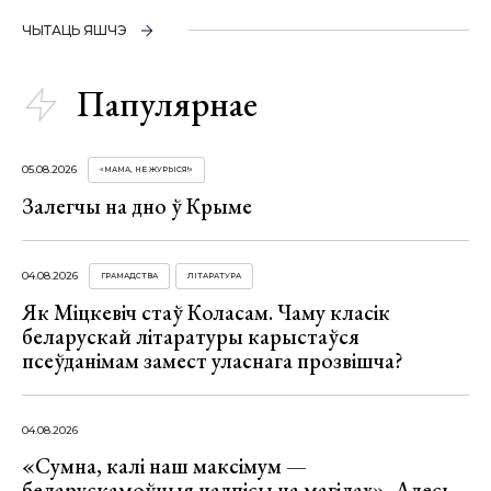
ЧЫТАЦЬ ЯШЧЭ
Папулярнае
05.08.2026
«МАМА, НЕ ЖУРЫСЯ!»
Залегчы на дно ў Крыме
04.08.2026
ГРАМАДСТВА
ЛІТАРАТУРА
Як Міцкевіч стаў Коласам. Чаму класік
беларускай літаратуры карыстаўся
псеўданімам замест уласнага прозвішча?
04.08.2026
«Сумна, калі наш максімум —
беларускамоўныя надпісы на магілах». Алесь