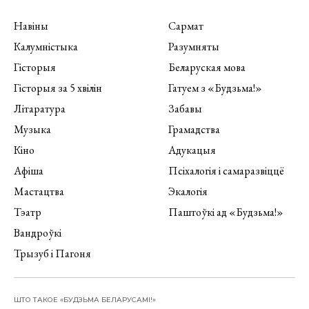
Навіны
Сармат
Калумністыка
Разумняты
Гісторыя
Беларуская мова
Гісторыя за 5 хвілін
Гатуем з «Будзьма!»
Літаратура
Забавы
Музыка
Грамадства
Кіно
Адукацыя
Афіша
Псіхалогія і самаразвіццё
Мастацтва
Экалогія
Тэатр
Паштоўкі ад «Будзьма!»
Вандроўкі
Трызуб і Пагоня
ШТО ТАКОЕ «БУДЗЬМА БЕЛАРУСАМІ!»