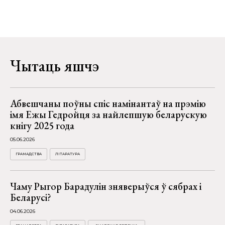
Чытаць яшчэ
Абвешчаны поўны спіс намінантаў на прэмію
імя Ежы Гедройця за найлепшую беларускую
кнігу 2025 года
05.06.2026
ГРАМАДСТВА
ЛІТАРАТУРА
Чаму Рыгор Барадулін зняверыўся ў сябрах і
Беларусі?
04.06.2026