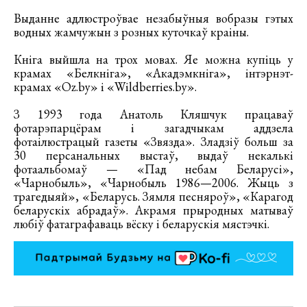
Выданне адлюстроўвае незабыўныя вобразы гэтых
водных жамчужын з розных куточкаў краіны.
Кніга выйшла на трох мовах. Яе можна купіць у
крамах «Белкніга», «Акадэмкніга», інтэрнэт-
крамах «Оz.by» і «Wildberries.by».
З 1993 года Анатоль Кляшчук працаваў
фотарэпарцёрам і загадчыкам аддзела
фотаілюстрацый газеты «Звязда». Зладзіў больш за
30 персанальных выстаў, выдаў некалькі
фотаальбомаў — «Пад небам Беларусі»,
«Чарнобыль», «Чарнобыль 1986—2006. Жыць з
трагедыяй», «Беларусь. Зямля песняроў», «Карагод
беларускіх абрадаў». Акрамя прыродных матываў
любіў фатаграфаваць вёску і беларускія мястэчкі.