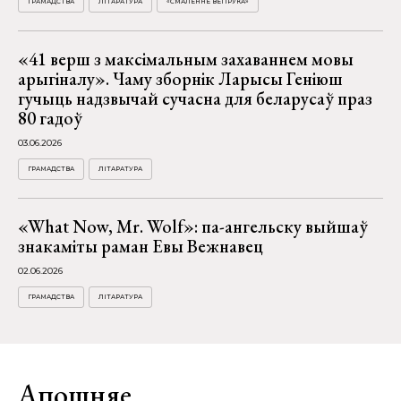
ГРАМАДСТВА
ЛІТАРАТУРА
«СМАЛЕННЕ ВЕПРУКА»
«41 верш з максімальным захаваннем мовы
арыгіналу». Чаму зборнік Ларысы Геніюш
гучыць надзвычай сучасна для беларусаў праз
80 гадоў
03.06.2026
ГРАМАДСТВА
ЛІТАРАТУРА
«What Now, Mr. Wolf»: па-ангельску выйшаў
знакаміты раман Евы Вежнавец
02.06.2026
ГРАМАДСТВА
ЛІТАРАТУРА
Апошняе