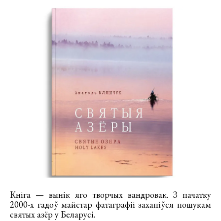
Кніга — вынік яго творчых вандровак. З пачатку
2000-х гадоў майстар фатаграфіі захапіўся пошукам
святых азёр у Беларусі.