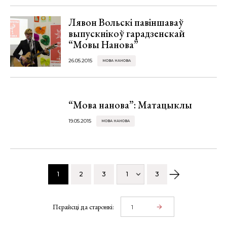
Лявон Вольскі павіншаваў
выпускнікоў гарадзенскай
“Мовы Нанова”
26.05.2015
МОВА НАНОВА
“Мова нанова”: Матацыклы
19.05.2015
МОВА НАНОВА
1
2
3
1
3
Перайсці да старонкі: