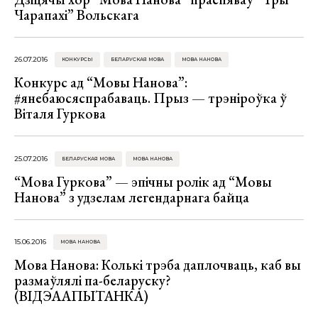
Чарапахі” Вольскага
26.07.2016
КОНКУРСЫ
БЕЛАРУСКАЯ МОВА
МОВА НАНОВА
Конкурс ад “Мовы Нанова”:
#янебаюсяспрабаваць. Прыз — трэніроўка ў
Віталя Гуркова
25.07.2016
БЕЛАРУСКАЯ МОВА
МОВА НАНОВА
“Мова Гуркова” — эпічны ролік ад “Мовы
Нанова” з удзелам легендарнага байца
15.06.2016
МОВА НАНОВА
Мова Нанова: Колькі трэба даплочваць, каб вы
размаўлялі па-беларуску?
(ВІДЭААПЫТАНКА)