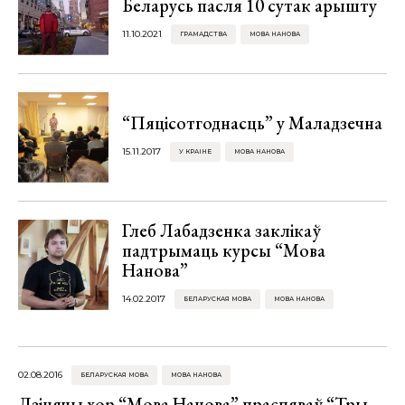
Беларусь пасля 10 сутак арышту
11.10.2021
ГРАМАДСТВА
МОВА НАНОВА
“Пяцісотгоднасць” у Маладзечна
15.11.2017
У КРАІНЕ
МОВА НАНОВА
Глеб Лабадзенка заклікаў
падтрымаць курсы “Мова
Нанова”
14.02.2017
БЕЛАРУСКАЯ МОВА
МОВА НАНОВА
02.08.2016
БЕЛАРУСКАЯ МОВА
МОВА НАНОВА
Дзіцячы хор “Мова Нанова” праспяваў “Тры