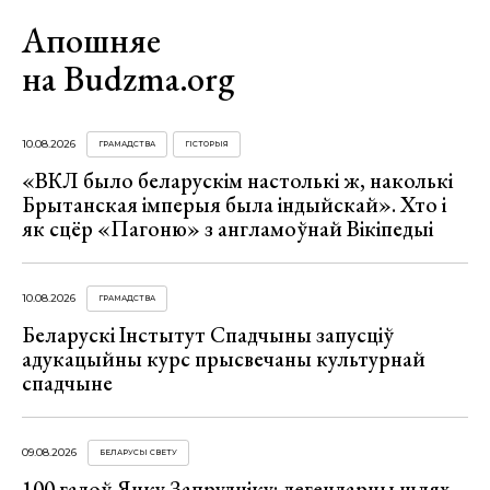
Апошняе
на Budzma.org
10.08.2026
ГРАМАДСТВА
ГІСТОРЫЯ
«ВКЛ было беларускім настолькі ж, наколькі
Брытанская імперыя была індыйскай». Хто і
як сцёр «Пагоню» з англамоўнай Вікіпедыі
10.08.2026
ГРАМАДСТВА
Беларускі Інстытут Спадчыны запусціў
адукацыйны курс прысвечаны культурнай
спадчыне
09.08.2026
БЕЛАРУСЫ СВЕТУ
100 гадоў Янку Запрудніку: легендарны шлях