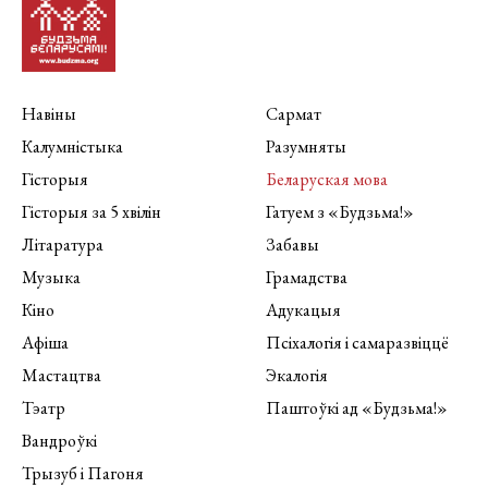
Навіны
Сармат
Калумністыка
Разумняты
Гісторыя
Беларуская мова
Гісторыя за 5 хвілін
Гатуем з «Будзьма!»
Літаратура
Забавы
Музыка
Грамадства
Кіно
Адукацыя
Афіша
Псіхалогія і самаразвіццё
Мастацтва
Экалогія
Тэатр
Паштоўкі ад «Будзьма!»
Вандроўкі
Трызуб і Пагоня