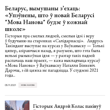
Беларус, вымушаны з’ехаць:
«Упэўнены, што ў новай Беларусі
"Мова Нанова" будзе ў кожнай
школе»
Гісторыя пра смелых людзей, смелыя ідэі і веру
ў будучыню на старонках «Салідарнасці». Андрусь
Такінданг выступае на курсах у Ваўкавыску — Толькі
цяпер, азіраючыся назад, я разумею, што гэта была
вельмі рызыкоўная ідэя — у разгар такіх падзей
распачаць наш праект, — кажа выкладчыца курсаў
«Мова Нанова» ў Ваўкавыску Наталля Бінкевіч.
Дарэчы, з ёй цяжка не пагадзіцца. У студзені 2021
года...
05.11.2021
МОВА НАНОВА
Гісторык Андрэй Колас пакінуў