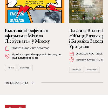
Выстава «Графічныя
Выстава Вольгі На
афарызмы Міхаіла
«Жыццё дзвюх рэк
Лісоўскага» ў Мінску
і Бярэзіна Заходня
Уроцлаве
17.03.2026 16:00 - 31.12.2026 17:00
26.03.2026 16:00 - 25.08.202
Музей гісторыі беларускай літаратуры
(вул. Багдановіча, 13)
Галерэя Клуба MiL (Kościu
МІНСК
ВЫСТАВЫ
УРОЦЛАЎ
ВЫСТАВЫ
ЧЫТАЦЬ ЯШЧЭ