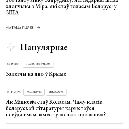
хлопчыка з Міра, які стаў голасам Беларусі ў
ЗША
ЧЫТАЦЬ ЯШЧЭ
Папулярнае
05.08.2026
«МАМА, НЕ ЖУРЫСЯ!»
Залегчы на дно ў Крыме
04.08.2026
ГРАМАДСТВА
ЛІТАРАТУРА
Як Міцкевіч стаў Коласам. Чаму класік
беларускай літаратуры карыстаўся
псеўданімам замест уласнага прозвішча?