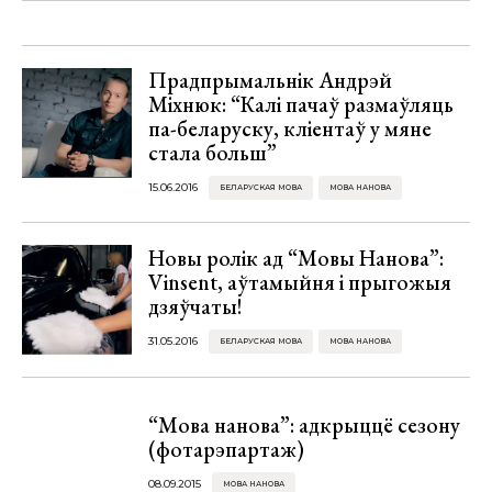
Прадпрымальнік Андрэй
Міхнюк: “Калі пачаў размаўляць
па-беларуску, кліентаў у мяне
стала больш”
15.06.2016
БЕЛАРУСКАЯ МОВА
МОВА НАНОВА
Новы ролік ад “Мовы Нанова”:
Vinsent, аўтамыйня і прыгожыя
дзяўчаты!
31.05.2016
БЕЛАРУСКАЯ МОВА
МОВА НАНОВА
“Мова нанова”: адкрыццё сезону
(фотарэпартаж)
08.09.2015
МОВА НАНОВА