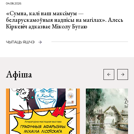
04.08.2026
«Сумна, калі наш максімум —
беларускамоўныя надпісы на магілах». Алесь
Кіркевіч адказвае Міколу Бугаю
ЧЫТАЦЬ ЯШЧЭ
Афіша