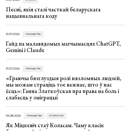
Песні, якія сталі часткай беларускага
нацыянальнага коду
31.07.2026
ГРАМАДСТВА
Гайд па малавядомых магчымасцях ChatGPT,
Gemini і Claude
31.07.2026
ГРАМАДСТВА
«Граючы бязглуздыя ролі нязломных людзей,
мы можам страціць тое важнае, што ў нас
ёсць»: Ганна Златкоўская пра права на боль і
слабасць у эміграцыі
04.08.2026
ГРАМАДСТВА
ЛІТАРАТУРА
Як Міцкевіч стаў Коласам. Чаму класік