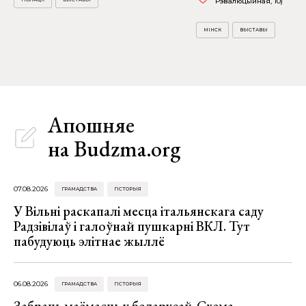
Рэвалюцыйная, 10)
МІНСК
ВЫСТАВЫ
Апошняе
на Budzma.org
07.08.2026
ГРАМАДСТВА
ГІСТОРЫЯ
У Вільні раскапалі месца італьянскага саду
Радзівілаў і галоўнай пушкарні ВКЛ. Тут
пабудуюць элітнае жыллё
06.08.2026
ГРАМАДСТВА
ГІСТОРЫЯ