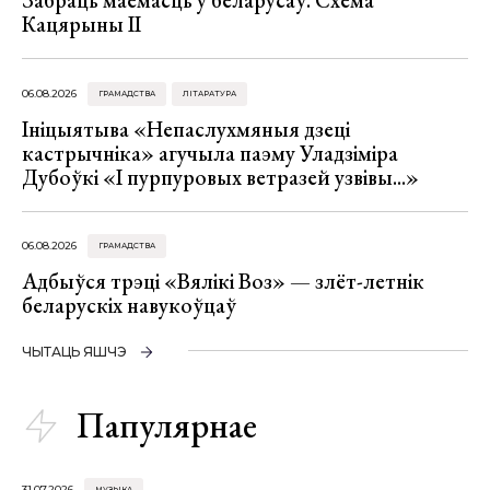
Забраць маёмасць у беларусаў. Схема
Кацярыны ІІ
06.08.2026
ГРАМАДСТВА
ЛІТАРАТУРА
Ініцыятыва «Непаслухмяныя дзеці
кастрычніка» агучыла паэму Уладзіміра
Дубоўкі «І пурпуровых ветразей узвівы...»
06.08.2026
ГРАМАДСТВА
Адбыўся трэці «Вялікі Воз» — злёт-летнік
беларускіх навукоўцаў
ЧЫТАЦЬ ЯШЧЭ
Папулярнае
31.07.2026
МУЗЫКА