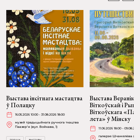
Выстава інсітнага мастацтва
Выстава Веранікі
ў Полацку
Віткоўскай і Рыго
Віткоўскага «Пад
16.05.2026 10:00 - 31.08.2026 18:00
лета» ў Мінску
музей традыцыйнага ручнога ткацтва
Паазер'я (вул. Войкава, 1)
11.06.2026 18:00 - 09.08.2026
галерэя Шчамялёва (вул
ПОЛАЦК
ВЫСТАВЫ