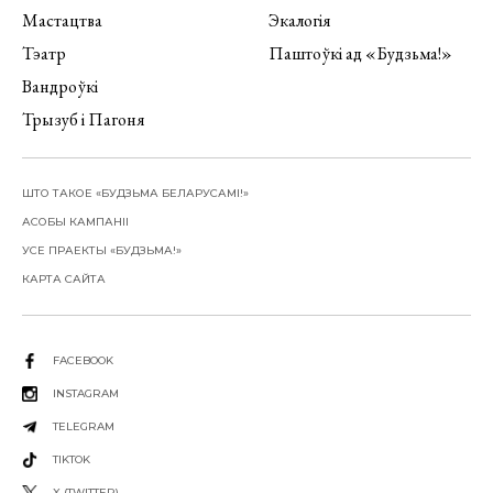
Мастацтва
Экалогія
Тэатр
Паштоўкі ад «Будзьма!»
Вандроўкі
Трызуб і Пагоня
ШТО ТАКОЕ «БУДЗЬМА БЕЛАРУСАМІ!»
АСОБЫ КАМПАНІІ
УСЕ ПРАЕКТЫ «БУДЗЬМА!»
КАРТА САЙТА
FACEBOOK
INSTAGRAM
TELEGRAM
TIKTOK
X (TWITTER)