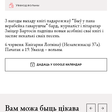
Уваход вольны
З нагоды выхаду кнігі падарожжаў “Быў у пана
верабейка гаварушчы” бард, журналіст і літаратар
Зміцер Бартосік падпіша новыя асобнікі сваё кнігі і
заспяе некалькі сваіх песень.
6 чэрвеня. Кнігарня Логвінаў (Незалежнасці 37а).
Пачатак а 19. Уваход – вольны.
ДАДАЦЬ У GOOGLE КАЛЯНДАР
Вам можа быць цікава