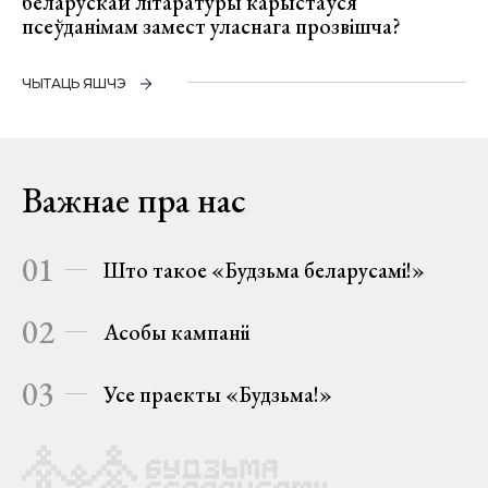
беларускай літаратуры карыстаўся
псеўданімам замест уласнага прозвішча?
ЧЫТАЦЬ ЯШЧЭ
Важнае пра нас
01
Што такое «Будзьма беларусамі!»
02
Асобы кампаніі
03
Усе праекты «Будзьма!»