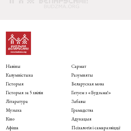
Навіны
Сармат
Калумністыка
Разумняты
Гісторыя
Беларуская мова
Гісторыя за 5 хвілін
Гатуем з «Будзьма!»
Літаратура
Забавы
Музыка
Грамадства
Кіно
Адукацыя
Афіша
Псіхалогія і самаразвіццё