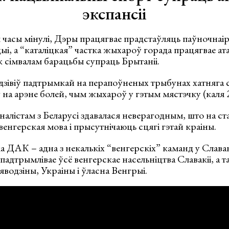
экспансіі
я часы мінулі, Дэры працягвае прадстаўляць паўночнаі
ыі, а “каталіцкая” частка жыхароў горада працягвае ата
к сімвалам барацьбы супраць Брытаніі.
дзівіў падтрымкай на перапоўненых трыбунах хатняга 
на арэне болей, чым жыхароў у гэтым мястэчку (каля 2
істам з Беларусі здавалася неверагодным, што на ста
енгерская мова і прысутнічаюць сцягі гэтай краіны.
 ДАК – адна з некалькіх “венгерскіх” каманд у Славак
 падтрымлівае ўсё венгерскае насельніцтва Славакіі, а 
аяводзіны, Украіны і ўласна Венгрыі.