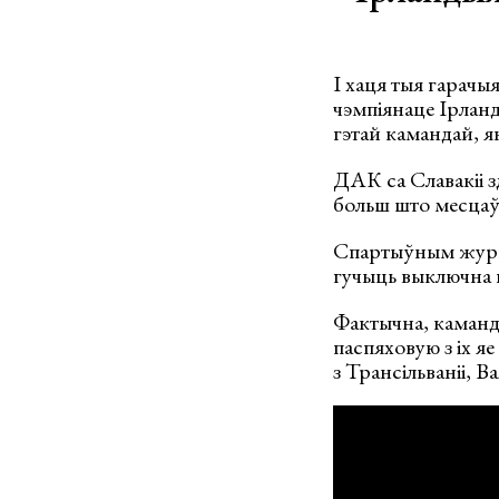
І хаця тыя гарачы
чэмпіянаце Ірланд
гэтай камандай, я
ДАК са Славакіі з
больш што месцаў 
Спартыўным журнал
гучыць выключна в
Фактычна, каманда
паспяховую з іх яе
з Трансільваніі, В