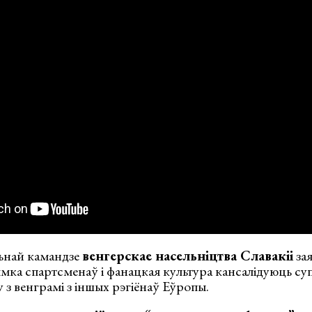
ьнай камандзе
венгерскае насельніцтва Славакіі
зая
ымка спартсменаў і фанацкая культура кансалідуюць суп
з венграмі з іншых рэгіёнаў Еўропы.