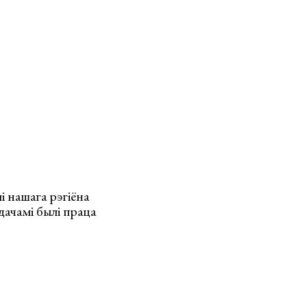
 нашага рэгіёна
дачамі былі праца