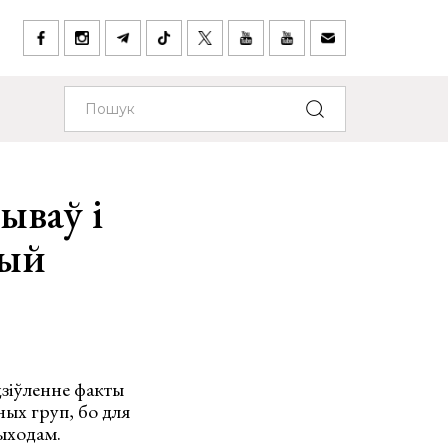
ываў і
цый
дзіўленне факты
ых груп, бо для
дыходам.