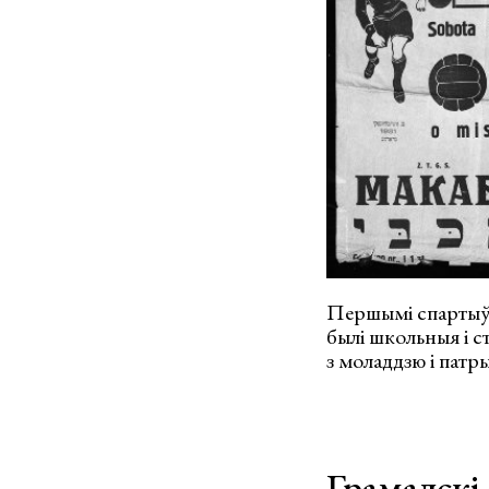
Першымі спартыўн
былі школьныя і ст
з моладдзю і патр
Грамадскі