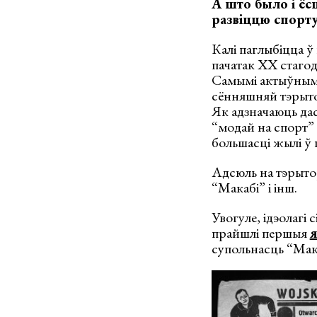
А што было і ёс
развіццю спорту
Калі паглыбіцца ў
пачатак ХХ стаго
Самымі актыўнымі 
сённяшняй тэрытор
Як адзначаюць дас
“модай на спорт” 
большасці жылі ў 
Адсюль на тэрытор
“Макабі” і інш.
Увогуле, ідэолагі 
прайшлі першыя
я
супольнасць “Мак