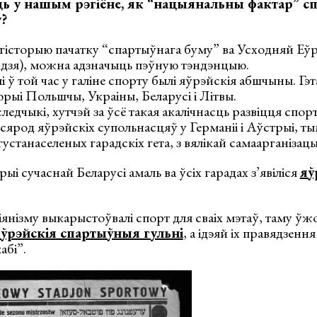
ць у нашым рэгіёне, як “нацыянальны фактар” с
?
 гісторыю пачатку “спартыўнага буму” ва Усходняй Еў
ддзя), можна адзначыць пэўную тэндэнцыю.
ў той час у галіне спорту былі яўрэйскія абшчыны. Гэ
ыі Польшчы, Украіны, Беларусі і Літвы.
ледчыкі, хутчэй за ўсё такая акалічнасць развіцця спо
сярод яўрэйскіх супольнасцяў у Германіі і Аўстрыі, ты
густанаселеных гарадскіх гета, з вялікай самаарганізац
ыі сучаснай Беларусі амаль ва ўсіх гарадах з’явіліся
яў
сіянізму выкарыстоўвалі спорт для сваіх мэтаў, таму ўж
ўрэйскія спартыўныя гульні
, а ідэяй іх правядзенн
абі”.