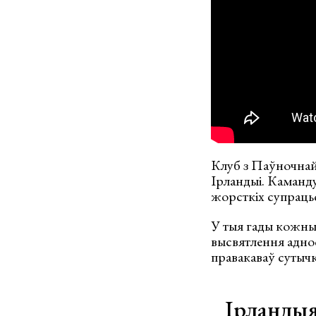
Клуб з Паўночнай І
Ірландыі. Каманду
жорсткіх супрацьс
У тыя гады кожны 
высвятлення аднос
правакаваў сутычк
Ірландыя