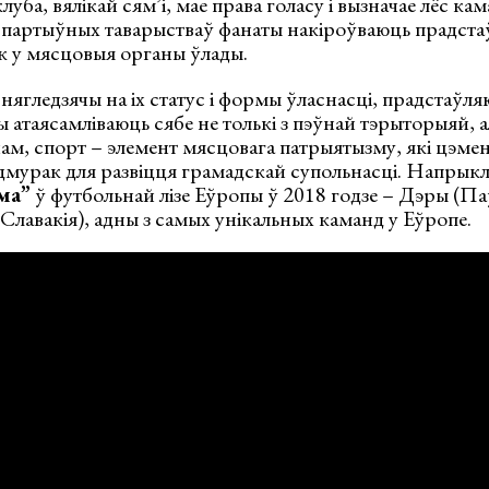
уба, вялікай сям’і, мае права голасу і вызначае лёс ка
партыўных таварыстваў фанаты накіроўваюць прадста
як у мясцовыя органы ўлады.
 нягледзячы на іх статус і формы ўласнасці, прадстаўля
ы атаясамліваюць сябе не толькі з пэўнай тэрыторыяй, 
ам, спорт – элемент мясцовага патрыятызму, які цэмен
мурак для развіцця грамадскай супольнасці. Напрыкла
ма
”
ў футбольнай лізе Еўропы ў 2018 годзе – Дэры (П
Славакія), адны з самых унікальных каманд у Еўропе.