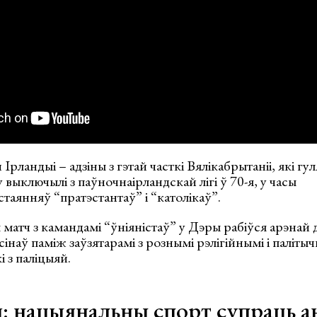
рландыі – адзіны з гэтай часткі Вялікабрытаніі, які гу
 выключылі з паўночнаірландскай лігі ў 70-я, у часы
таянняў “пратэстантаў” і “католікаў”.
матч з камандамі “ўніяністаў” у Дэры рабіўся арэнай 
інаў паміж заўзятарамі з рознымі рэлігійнымі і паліты
і з паліцыяй.
: нацыянальны спорт супраць а