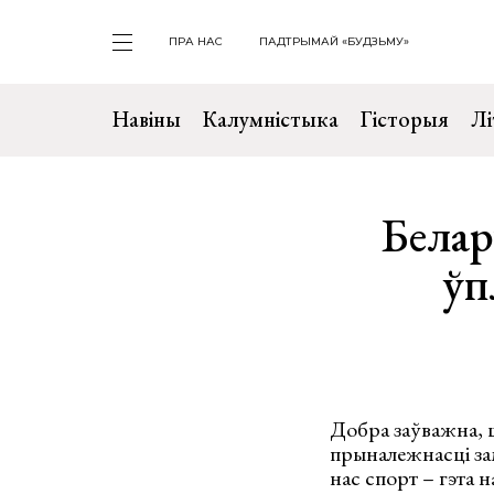
ПРА НАС
ПАДТРЫМАЙ «БУДЗЬМУ»
Навіны
Калумністыка
Гісторыя
Лі
Белар
ўп
Добра заўважна, ш
прыналежнасці за
нас спорт – гэта 