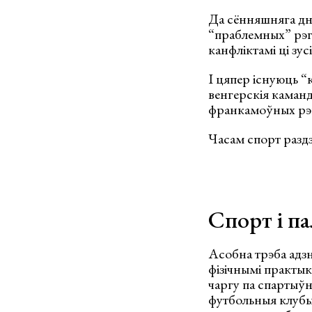
Да сённяшняга дня
“праблемных” рэгі
канфліктамі ці зус
І цяпер існуюць “
венгерскія каманд
франкамоўных рэгіё
Часам спорт раздз
Спорт і п
Асобна трэба адзн
фізічнымі практык
чаргу па спартыўн
футбольныя клубы