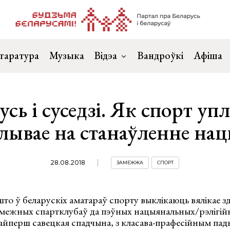
таратура
Музыка
Відэа
Вандроўкі
Афіша
усь і суседзі. Як спорт упл
лывае на станаўленне на
28.08.2018
ЗАМЕЖЖА
СПОРТ
то ў беларускіх аматараў спорту выклікаюць вялікае з
межных спартклубаў да пэўных нацыянальных/рэлігійн
найперш савецкая спадчына, з класава-прафесійным па