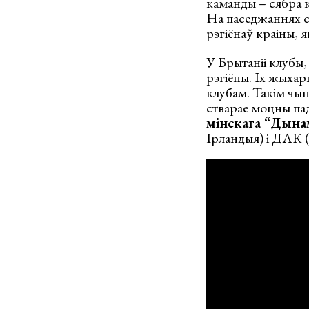
каманды – сябра кл
На паседжаннях с
рэгіёнаў краіны, 
У Брытаніі клубы,
рэгіёны. Іх жыхар
клубам. Такім чын
стварае моцны пад
мінскага “Дына
Ірландыя) і ДАК (