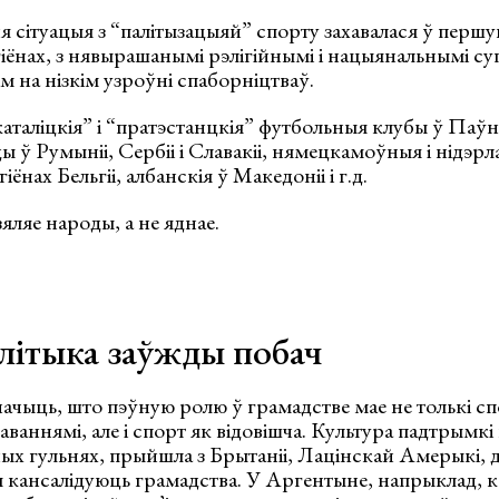
 сітуацыя з “палітызацыяй” спорту захавалася ў першу
ёнах, з нявырашанымі рэлігійнымі і нацыянальнымі су
ім на нізкім узроўні спаборніцтваў.
каталіцкія” і “пратэстанцкія” футбольныя клубы ў Паў
ы ў Румыніі, Сербіі і Славакіі, нямецкамоўныя і нідэ
нах Бельгіі, албанскія ў Македоніі і г.д.
яляе народы, а не яднае.
алітыка заўжды побач
ачыць, што пэўную ролю ў грамадстве мае не толькі спо
аваннямі, але і спорт як відовішча. Культура падтрымк
ых гульнях, прыйшла з Брытаніі, Лацінскай Амерыкі, 
 кансалідуюць грамадства. У Аргентыне, напрыклад, 