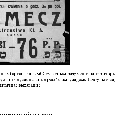
ымі арганізацыямі ў сучасным разуменні на тэрыторыі
удэнцкія , заснаваныя расійскімі ўладамі. Галоўнымі за
ыятычнае выхаванне.
 спартыўны рух