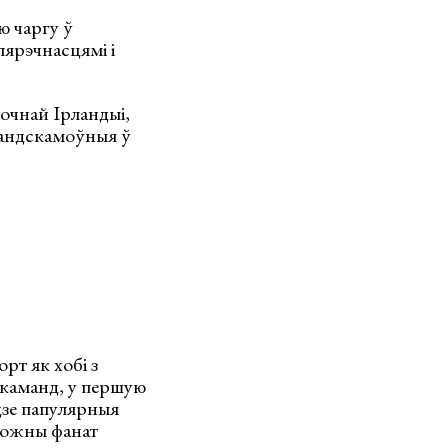
ю чаргу ў
пярэчнасцямі і
ночнай Ірландыі,
рландскамоўныя ў
рт як хобі з
і каманд, у першую
дзе папулярныя
кожны фанат