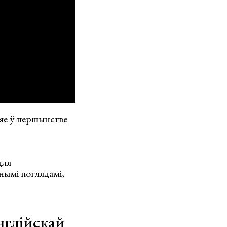
ляе ў першынстве
для
чнымі поглядамі,
нглійскай