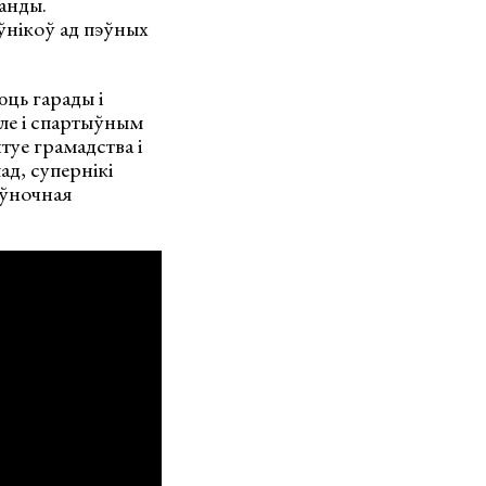
манды.
ўнікоў ад пэўных
юць гарады і
але і спартыўным
туе грамадства і
д, супернікі
аўночная