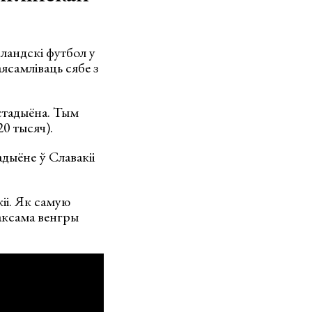
рландскі футбол у
ясамліваць сябе з
стадыёна. Тым
0 тысяч).
дыёне ў Славакіі
іі. Як самую
таксама венгры