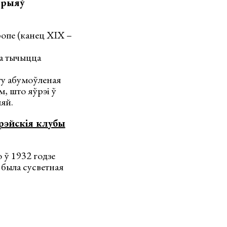
прыяў
ропе (канец ХІХ –
та тычыцца
рту абумоўленая
м, што яўрэі ў
ыяй.
рэйскія клубы
о ў 1932 годзе
я была сусветная