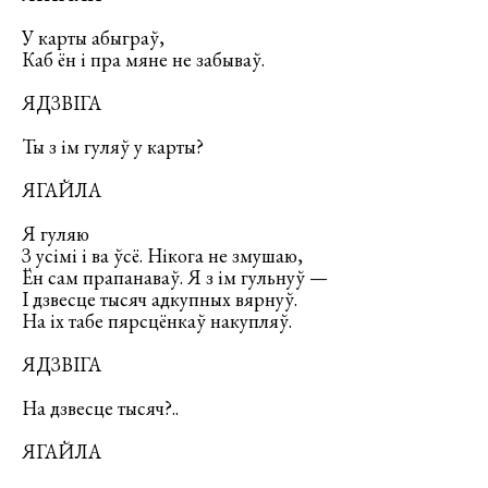
У карты абыграў,
Каб ён і пра мяне не забываў.
ЯДЗВІГА
Ты з ім гуляў у карты?
ЯГАЙЛА
Я гуляю
З усімі і ва ўсё. Нікога не змушаю,
Ён сам прапанаваў. Я з ім гульнуў —
І дзвесце тысяч адкупных вярнуў.
На іх табе пярсцёнкаў накупляў.
ЯДЗВІГА
На дзвесце тысяч?..
ЯГАЙЛА