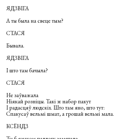
ЯДЗВІГА
А ты была на свеце тым?
СТАСЯ
Бывала.
ЯДЗВІГА
І што там бачыла?
СТАСЯ
Не заўважала
Ніякай розніцы. Такі ж набор пакут
І радасцяў людскіх. Што там яно, што тут:
Спакусаў вельмі шмат, а грошай вельмі мала.
КСЁНДЗ
Ты б языком падлогу замятала,