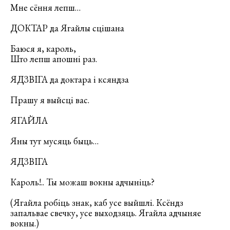
Мне сёння лепш…
ДОКТАР да Ягайлы сцішана
Баюся я, кароль,
Што лепш апошні раз.
ЯДЗВІГА да доктара і ксяндза
Прашу я выйсці вас.
ЯГАЙЛА
Яны тут мусяць быць…
ЯДЗВІГА
Кароль!.. Ты можаш вокны адчыніць?
(Ягайла робіць знак, каб усе выйшлі. Ксёндз
запальвае свечку, усе выходзяць. Ягайла адчыняе
вокны.)