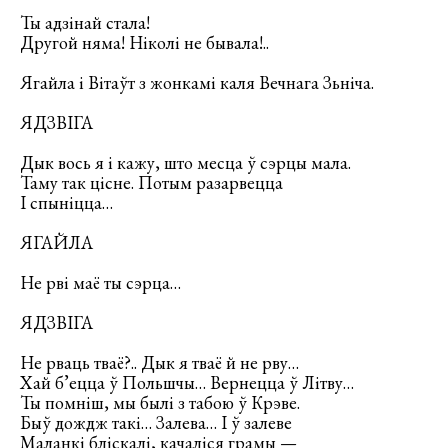
Ты адзінай стала!
Другой няма! Ніколі не бывала!..
Ягайла і Вітаўт з жонкамі каля Вечнага Зьніча.
ЯДЗВІГА
Дык вось я і кажу, што месца ў сэрцы мала.
Таму так цісне. Потым разарвецца
І спыніцца…
ЯГАЙЛА
Не рві маё ты сэрца…
ЯДЗВІГА
Не рваць тваё?.. Дык я тваё й не рву…
Хай б’ецца ў Польшчы… Вернецца ў Літву…
Ты помніш, мы былі з табою ў Крэве.
Быў дождж такі… Залева… І ў залеве
Маланкі бліскалі, качаліся грамы —