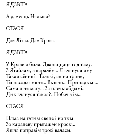
ЯДЗВІГА
А дзе ёсць Нальша?
СТАСЯ
Дзе Літва. Дзе Крэва.
ЯДЗВІГА
У Крэве я была. Дванаццаць год таму.
З Ягайлам, з каралём… Я глянуся яму
Такая сёння?.. Толькі, як на троне,
Ты пасадзі мяне… Вышэй… Прыпадымі…
Сама я не магу… За плечы абдымі…
Дык глянуся такая?.. Побач з ім…
СТАСЯ
Няма на гэтым свеце і на тым
За каралеву прыгажэй красы…
Яшчэ паправім трохі валасы.