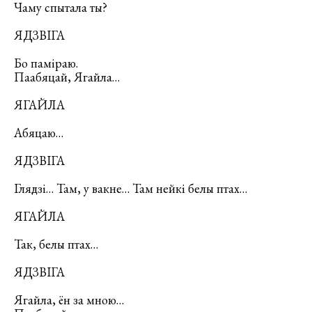
Чаму спытала ты?
ЯДЗВІГА
Бо паміраю.
Паабяцай, Ягайла…
ЯГАЙЛА
Абяцаю…
ЯДЗВІГА
Глядзі… Там, у вакне… Там нейкі белы птах…
ЯГАЙЛА
Так, белы птах…
ЯДЗВІГА
Ягайла, ён за мною…