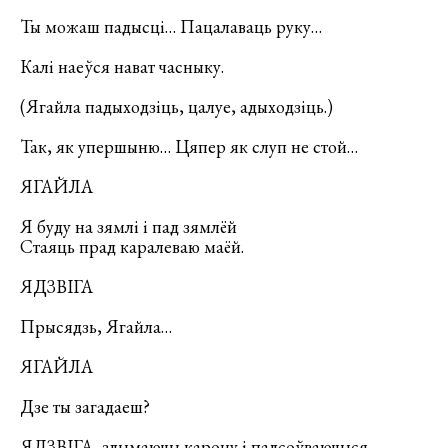
Ты можаш падысці… Пацалаваць руку…
Калі наеўся нават часныку.
(Ягайла падыходзіць, цалуе, адыходзіць.)
Так, як упершыню… Цяпер як слуп не стой…
ЯГАЙЛА
Я буду на зямлі і пад зямлёй
Стаяць прад каралеваю маёй.
ЯДЗВІГА
Прысядзь, Ягайла…
ЯГАЙЛА
Дзе ты загадаеш?
ЯДЗВІГА, здымаючы карону і падсоўваючыся