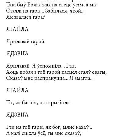
Такі быў Божы жах на свеце ўсім, а мы
Стаялі на гары… Забылася, якой…
Як звалася гара?
ЯГАЙЛА
Ярылавай гарой.
ЯДЗВІГА
Ярылавай. Я ўспомніла… І ты,
Хоць побач з той гарой касцёл стаяў святы,
Сказаў мне распрануцца… Я змагла…
ЯГАЙЛА
Ты, як багіня, на гары была…
ЯДЗВІГА
І ты на той гары, як бог, мяне кахаў…
А калі сціхла ўсё, ты мне сказаў,