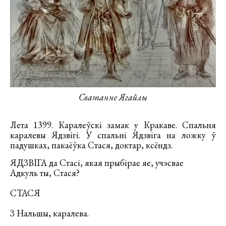
Сватанне Ягайлы
Лета 1399. Каралеўскі замак у Кракаве. Спальня
каралевы Ядзвігі. У спальні Ядзвіга на ложку ў
падушках, пакаёўка Стася, доктар, ксёндз.
ЯДЗВІГА да Стасі, якая прыбірае яе, учэсвае
Адкуль ты, Стася?
СТАСЯ
З Нальшы, каралева.