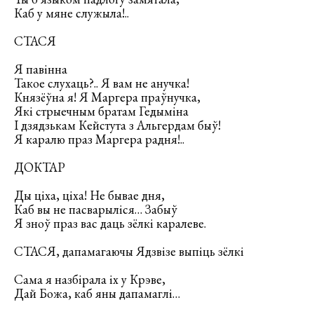
Каб у мяне служыла!..
СТАСЯ
Я павінна
Такое слухаць?.. Я вам не анучка!
Князёўна я! Я Маргера праўнучка,
Які стрыечным братам Гедыміна
І дзядзькам Кейстута з Альгердам быў!
Я каралю праз Маргера радня!..
ДОКТАР
Ды ціха, ціха! Не бывае дня,
Каб вы не пасварыліся… Забыў
Я зноў праз вас даць зёлкі каралеве.
СТАСЯ, дапамагаючы Ядзвізе выпіць зёлкі
Сама я назбірала іх у Крэве,
Дай Божа, каб яны дапамаглі…