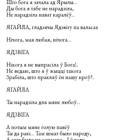
Што бога я зачала ад Ярылы…
Ды бога я табе не нарадзіла,
Не нарадзіла нават каралёў…
ЯГАЙЛА, гладзячы Ядзвігу па валасах
Нічога, мая любая, нічога…
ЯДЗВІГА
Нікога я не выпрасіла ў Бога!..
Не ведаю, што я ў жыцці такога
Зрабіла, што пракляў ён нашу кроў?..
ЯГАЙЛА
Ты нарадзіла для мяне любоў…
ЯДЗВІГА
А потым мяне голую павёў
Ты да ракі… Там шмат было народу,
А мне было не сорамна… І ў воду