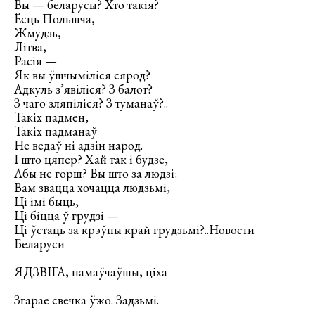
Вы — беларусы? Хто такія?
Ёсць Польшча,
Жмудзь,
Літва,
Расія —
Як вы ўшчыміліся сярод?
Адкуль з’явіліся? З балот?
З чаго зляпіліся? З туманаў?..
Такіх падмен,
Такіх падманаў
Не ведаў ні адзін народ.
І што цяпер? Хай так і будзе,
Абы не горш? Вы што за людзі:
Вам звацца хочацца людзьмі,
Ці імі быць,
Ці біцца ў грудзі —
Ці ўстаць за крэўны край грудзьмі?..Новости
Беларуси
ЯДЗВІГА, памаўчаўшы, ціха
Згарае свечка ўжо. Задзьмі.