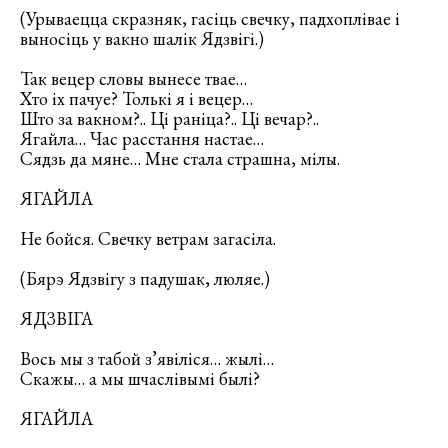
(Урываецца скразняк, гасіць свечку, падхоплівае і
выносіць у вакно шалік Ядзвігі.)
Так вецер словы вынесе твае…
Хто іх пачуе? Толькі я і вецер…
Што за вакном?.. Ці раніца?.. Ці вечар?..
Ягайла… Час расстання настае…
Сядзь да мяне… Мне стала страшна, мілы.
ЯГАЙЛА
Не бойся. Свечку ветрам загасіла.
(Бярэ Ядзвігу з падушак, люляе.)
ЯДЗВІГА
Вось мы з табой з’явіліся… жылі…
Скажы… а мы шчаслівымі былі?
ЯГАЙЛА