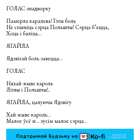
ГОЛАС знадворку
Памерла каралева! Гэты боль
Не спыніць сэрца Польшчы! Сэрца б’ецца,
Хоць і баліць…
ЯГАЙЛА
Ядзвігай боль завецца…
ГОЛАС
Няхай жыве кароль
Літвы і Польшчы!..
ЯГАЙЛА, цалуючы Ядзвігу
Хай жыве кароль…
Малое ўсё ж… зусім малое сэрца…