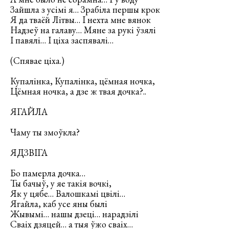
Зайшла з усімі я… Зрабіла першы крок
Я да тваёй Літвы… І нехта мне вянок
Надзеў на галаву… Мяне за рукі ўзялі
І павялі… І ціха заспявалі…
(Спявае ціха.)
Купалінка, Купалінка, цёмная ночка,
Цёмная ночка, а дзе ж твая дочка?..
ЯГАЙЛА
Чаму ты змоўкла?
ЯДЗВІГА
Бо памерла дочка…
Ты бачыў, у яе такія вочкі,
Як у цябе… Валошкамі цвілі…
Ягайла, каб усе яны былі
Жывымі… нашы дзеці… нарадзілі
Сваіх дзяцей… а тыя ўжо сваіх…