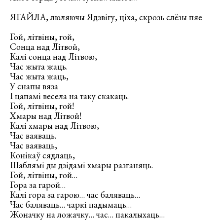
ЯГАЙЛА, люляючы Ядзвігу, ціха, скрозь слёзы пяе
Гой, літвіны, гой,
Сонца над Літвой,
Калі сонца над Літвою,
Час жыта жаць.
Час жыта жаць,
У снапы вяза
І цапамі весела на таку скакаць.
Гой, літвіны, гой!
Хмары над Літвой!
Калі хмары над Літвою,
Час ваяваць.
Час ваяваць,
Конікаў сядлаць,
Шаблямі ды дзідамі хмары разганяць.
Гой, літвіны, гой…
Гора за гарой…
Калі гора за гарою… час баляваць…
Час баляваць… чаркі падымаць…
Жоначку на ложачку… час… пакалыхаць…