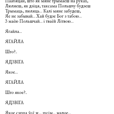
Паабяцай, што як мяне трымаеш на руках,
Люляеш, як дзіця, таксама Польшчу будзеш
Трымаць, люляць… Калі мяне забудеш,
Яе не забывай… Хай будзе Бог з табою…
З маёю Польшчай… і тваёй Літвою…
Ягайла…
ЯГАЙЛА
Што?..
ЯДЗВІГА
Якое…
ЯГАЙЛА
Што якое?..
ЯДЗВІГА
Якое сэрца ўсё ж… зусім… малое…