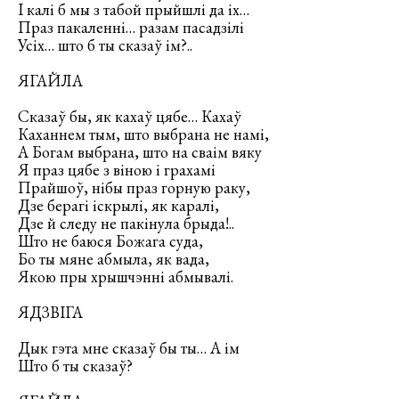
І калі б мы з табой прыйшлі да іх…
Праз пакаленні… разам пасадзілі
Усіх… што б ты сказаў ім?..
ЯГАЙЛА
Сказаў бы, як кахаў цябе… Кахаў
Каханнем тым, што выбрана не намі,
А Богам выбрана, што на сваім вяку
Я праз цябе з віною і грахамі
Прайшоў, нібы праз горную раку,
Дзе берагі іскрылі, як каралі,
Дзе й следу не пакінула брыда!..
Што не баюся Божага суда,
Бо ты мяне абмыла, як вада,
Якою пры хрышчэнні абмывалі.
ЯДЗВІГА
Дык гэта мне сказаў бы ты… А ім
Што б ты сказаў?