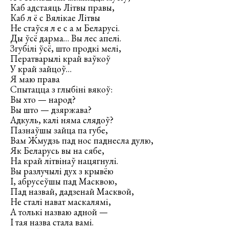
Каб адстаяць Літвы правы,
Каб л ё с Вялікае Літвы
Не стаўся л е с а м Беларусі.
Ды ўсё дарма… Вы лес апелі.
Згубілі ўсё, што продкі мелі,
Ператварылі край ваўкоў
У край зайцоў…
Я маю права
Спытацца з глыбіні вякоў:
Вы хто — народ?
Вы што — дзяржава?
Адкуль, калі няма слядоў?
Пазнаўшы зайца па губе,
Вам Жмудзь пад нос паднесла дулю,
Як Беларусь вы на сябе,
На край літвінаў нацягнулі.
Вы разлучылі дух з крывёю
І, абрусеўшы пад Масквою,
Пад назвай, дадзенай Масквой,
Не сталі нават маскалямі,
А толькі назваю адной —
І тая назва стала вамі.