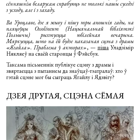
сённяшнім беларусам спрабуюць не толькі нашы суседзі
з усходу, але і з захаду.
Ва Уроцлаве, дзе я жыву і пішу тры апошнія гады, на
пляцоўцы Ossolineum (Нацыянальнай бібліятэкі
Польшчы) рыхтуецца юбілейная вечарына.
Мяркуецца, што на ёй будзе паказаная сцэна з драмы
«Ягайла». Праблема ў акторах»
, —
піша
Уладзімір
Някляеў на сваёй старонцы ў Фэйсбук.
Таксама пісьменнік публікуе сцэну з драмы і
звяртаецца з пытаннем да знаўцаў-тэатралаў: хто ў
гэтай сцэне мог бы сыграць Ягайлу і Ядзвігу?
ДЗЕЯ ДРУГАЯ, СЦЭНА СЁМАЯ