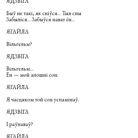
ЯДЗВІГА
Быў не такі, як сніўся… Тыя сны
Забыліся… Забыўся нават ён…
ЯГАЙЛА
Вільгельм?
ЯДЗВІГА
Вільгельм…
Ён — мой апошні сон.
ЯГАЙЛА
Я часцяком той сон успамінаў.
ЯДЗВІГА
І раўнаваў?
ЯГАЙЛА