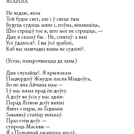
ЯГАЙЛА
Не ведаю, якім
Той будзе свет, але і ў свеце тым
Будуць судзіць мяне і, пэўна, вінаваціць,
Што страціў тое я, што мог не страціць, —
Дык я сказаў бы… Не, спытаў: а вам
Усё ўдалося?.. І вы ўсё зрабілі,
Каб вас нашчадкі вашы не судзілі?..
(Устае, паварочваецца да залы.)
Дык слухайце!.. Я крыжакам
Пацвердзіў Жмудзь пасля Міндоўга,
Бо не яна Айчына нам —
І ў нас няма прад ёю доўгу.
А доўг ва ўсіх у нас адзін:
Перад Літвою доўг вялікі
Яшчэ з пары, як Гедымін
Заваяваў сталіцу вількаў.
Праз гэты доўг —
супроць Масквы —
Я з Польшчай ажаніцца мусіў,