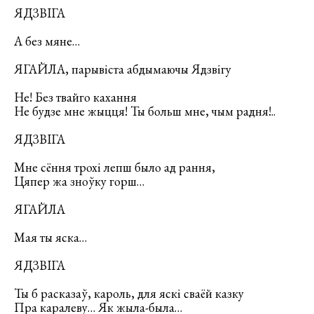
ЯДЗВІГА
А без мяне…
ЯГАЙЛА, парывіста абдымаючы Ядзвігу
Не! Без твайго кахання
Не будзе мне жыцця! Ты больш мне, чым радня!..
ЯДЗВІГА
Мне сёння трохі лепш было ад рання,
Цяпер жа зноўку горш…
ЯГАЙЛА
Мая ты яска…
ЯДЗВІГА
Ты б расказаў, кароль, для яскі сваёй казку
Пра каралеву… Як жыла-была…