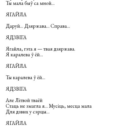
Ты мала быў са мной…
ЯГАЙЛА
Даруй… Дзяржава… Справа…
ЯДЗВІГА
Ягайла, гэта я — твая дзяржава.
Я каралева ў ёй…
ЯГАЙЛА
Ты каралева ў ёй…
ЯДЗВІГА
Але Літвой тваёй
Стаць не змагла я… Мусіць, месца мала
Для дзвюх у сэрцы…
ЯГАЙЛА