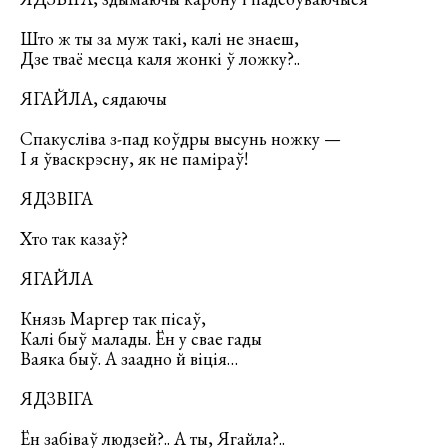
Што ж ты за муж такі, калі не знаеш,
Дзе тваё месца каля жонкі ў ложку?..
ЯГАЙЛА, сядаючы
Спакусліва з-пад коўдры высунь ножку —
І я ўваскрэсну, як не паміраў!
ЯДЗВІГА
Хто так казаў?
ЯГАЙЛА
Князь Маргер так пісаў,
Калі быў малады. Ён у свае гады
Ваяка быў. А заадно й віція…
ЯДЗВІГА
Ён забіваў людзей?.. А ты, Ягайла?..