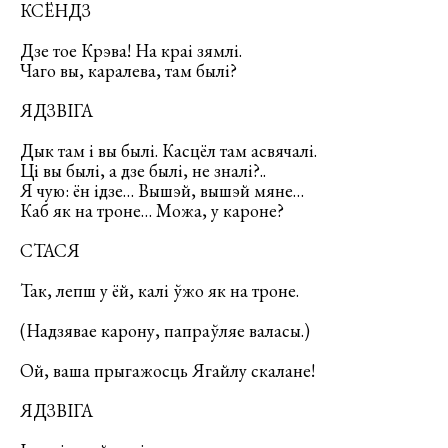
КСЁНДЗ
Дзе тое Крэва! На краі зямлі.
Чаго вы, каралева, там былі?
ЯДЗВІГА
Дык там і вы былі. Касцёл там асвячалі.
Ці вы былі, а дзе былі, не зналі?..
Я чую: ён ідзе… Вышэй, вышэй мяне…
Каб як на троне… Можа, у кароне?
СТАСЯ
Так, лепш у ёй, калі ўжо як на троне.
(Надзявае карону, папраўляе валасы.)
Ой, ваша прыгажосць Ягайлу скалане!
ЯДЗВІГА