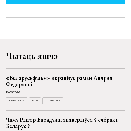
Чытаць яшчэ
«Беларусьфільм» экранізуе раман Андрэя
Федарэнкі
10.06.2026
ГРАМАДСТВА
КІНО
ЛІТАРАТУРА
Чаму Рыгор Барадулін зняверыўся ў сябрах і
Беларусі?