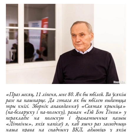
«Праз месяц, 11 ліпеня, мне 80. Як бы юбілей. Ва ўсякім
разе па пашпарце. Да гэтага як бы юбілею выдаюцца
тры кнігі. Зборнік апавяданняў «Святая крыніца»
(па-беларуску і па-польску), раман «Гэй Бэн Гіном» у
перакладзе на польскую і драматычныя паэмы
«Літвіны», якія напісаў я, каб яшчэ раз засведчыць
наша права на спадчыну ВКЛ, адмовіць у якім