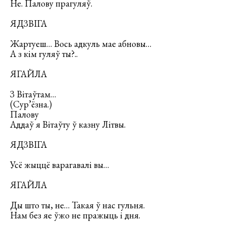
Не. Палову прагуляў.
ЯДЗВІГА
Жартуеш… Вось адкуль мае абновы…
А з кім гуляў ты?..
ЯГАЙЛА
З Вітаўтам…
(Сур’ёзна.)
Палову
Аддаў я Вітаўту ў казну Літвы.
ЯДЗВІГА
Усё жыццё варагавалі вы…
ЯГАЙЛА
Ды што ты, не… Такая ў нас гульня.
Нам без яе ўжо не пражыць і дня.