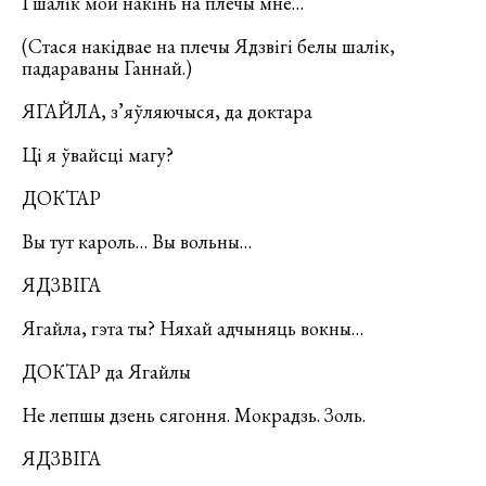
І шалік мой накінь на плечы мне…
(Стася накідвае на плечы Ядзвігі белы шалік,
падараваны Ганнай.)
ЯГАЙЛА, з’яўляючыся, да доктара
Ці я ўвайсці магу?
ДОКТАР
Вы тут кароль… Вы вольны…
ЯДЗВІГА
Ягайла, гэта ты? Няхай адчыняць вокны…
ДОКТАР да Ягайлы
Не лепшы дзень сягоння. Мокрадзь. Золь.
ЯДЗВІГА