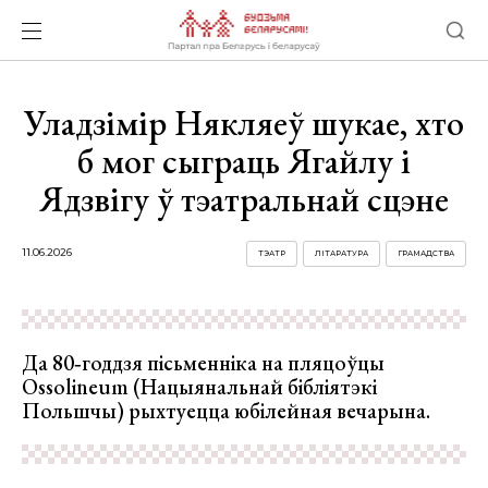
Уладзімір Някляеў шукае, хто
б мог сыграць Ягайлу і
Ядзвігу ў тэатральнай сцэне
11.06.2026
ТЭАТР
ЛІТАРАТУРА
ГРАМАДСТВА
Да 80‑годдзя пісьменніка на пляцоўцы
Ossolineum (Нацыянальнай бібліятэкі
Польшчы) рыхтуецца юбілейная вечарына.