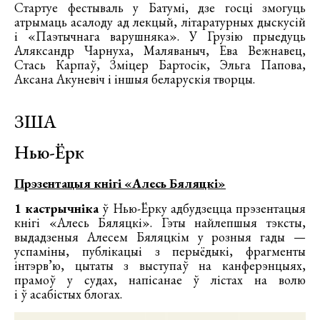
Стартуе фестываль у Батумі, дзе госці змогуць
атрымаць асалоду ад лекцый, літаратурных дыскусій
і «Паэтычнага варушняка». У Грузію прыедуць
Аляксандр Чарнуха, Маляваныч, Ева Вежнавец,
Стась Карпаў, Зміцер Бартосік, Эльга Папова,
Аксана Акуневіч і іншыя беларускія творцы.
ЗША
Нью-Ёрк
Прэзентацыя кнігі «Алесь Бяляцкі»
1 кастрычніка
ў Нью-Ёрку адбудзецца прэзентацыя
кнігі «Алесь Бяляцкі». Гэты найлепшыя тэксты,
выдадзеныя Алесем Бяляцкім у розныя гады —
успаміны, публікацыі з перыёдыкі, фрагменты
інтэрв’ю, цытаты з выступаў на канферэнцыях,
прамоў у судах, напісанае ў лістах на волю
і ў асабістых блогах.