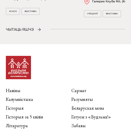
Галерэя Клуба MiL (Kościu
МІНСК
ВЫСТАВЫ
УРОЦЛАЎ
ВЫСТАВЫ
ЧЫТАЦЬ ЯШЧЭ
Навіны
Сармат
Калумністыка
Разумняты
Гісторыя
Беларуская мова
Гісторыя за 5 хвілін
Гатуем з «Будзьма!»
Літаратура
Забавы