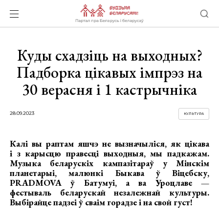
Куды схадзіць на выходных?
Падборка цікавых імпрэз на
30 верасня і 1 кастрычніка
28.09.2023
КУЛЬТУРА
Калі вы раптам яшчэ не вызначыліся, як цікава
і з карысцю правесці выходныя, мы падкажам.
Музыка беларускіх кампазітараў у Мінскім
планетарыі, малюнкі Быкава ў Віцебску,
PRADMOVA ў Батумуі, а ва Уроцлаве —
фестываль беларускай незалежнай культуры.
Выбірайце падзеі ў сваім горадзе і на свой густ!