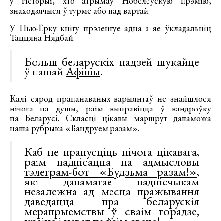
у гісторыі, хто атрымаў Нобелеўскую прэмію,
знаходзячыся ў турме або пад вартай.
У Нью-Ёрку кнігу прэзентуе адна з яе ўкладальніц
Таццяна Нядбай.
Больш беларускіх падзей шукайце
ў нашай
Афішы
.
Калі сярод прапанаваных варыянтаў не знайшлося
нічога па душы, раім выправіцца ў вандроўку
па Беларусі. Скласці цікавы маршрут дапаможа
наша рубрыка
«Вандруем разам»
.
Каб не прапусціць нічога цікавага,
раім падпісацца на адмысловы
тэлеграм-бот «Будзьма разам!»
,
які дапамагае падпісчыкам
незалежна ад месца пражывання
даведацца пра беларускія
мерапрыемствы ў сваім горадзе,
краіне і нават па ўсім свеце!