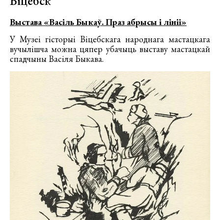
Віцебск
Выстава «Васіль Быкаў. Праз абрысы і лініі»
У Музеі гісторыі Віцебскага народнага мастацкага
вучылішча можна цяпер убачыць выставу мастацкай
спадчыны Васіля Быкава.