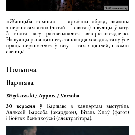
«Жаніцьба коміна» — архаічны абрад, звязаны
з пераносам агню (чытай — святла) з вуліцы ў хату.
З гэтага часу распачыналіся вячоркі-пасядзелкі.
На вуліцы рана цямнее, становіцца холадна, таму ўсе
працы пераносіліся ў хату — там і цяплей, і комін
свеціць!
Польшча
Варшава
Więckowski / Appow / Vorsoba
30 верасня
ў Варшаве з канцэртам выступіць
Аляксей Варсоба (акардэон), Віталь Эпаў (фагот)
і Войтэк Веньцкоўскі (электрагітара).