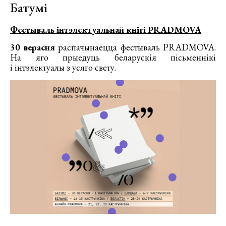
Батумі
Фестываль інтэлектуальнай кнігі PRADMOVA
30 верасня
распачынаецца фестываль PRADMOVA.
На яго прыедуць беларускія пісьменнікі
і інтэлектуалы з усяго свету.