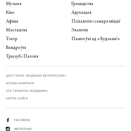
Музыка
Грамадства
Кіно
Адукацыя
Афіша
Псіхалогія і самаразвіццё
Мастацтва
Экалогія
Тэатр
Паштоўкі ад «Будзьма!»
Вандроўкі
Трызуб і Пагоня
ШТО ТАКОЕ «БУДЗЬМА БЕЛАРУСАМІ!»
АСОБЫ КАМПАНІІ
УСЕ ПРАЕКТЫ «БУДЗЬМА!»
КАРТА САЙТА
FACEBOOK
INSTAGRAM