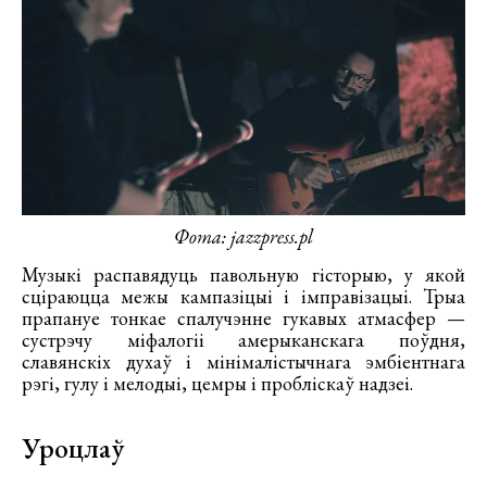
Фота: jazzpress.pl
Музыкі распавядуць павольную гісторыю, у якой
сціраюцца межы кампазіцыі і імправізацыі. Трыа
прапануе тонкае спалучэнне гукавых атмасфер —
сустрэчу міфалогіі амерыканскага поўдня,
славянскіх духаў і мінімалістычнага эмбіентнага
рэгі, гулу і мелодыі, цемры і пробліскаў надзеі.
Уроцлаў