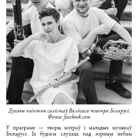
Духавы квінтэт салістаў Вялікага тэатра Беларусі.
Фота: facebook.com
У праграме — творы мэтраў і маладых музыкаў
Беларусі. Іх будзем слухаць пад зорным небам