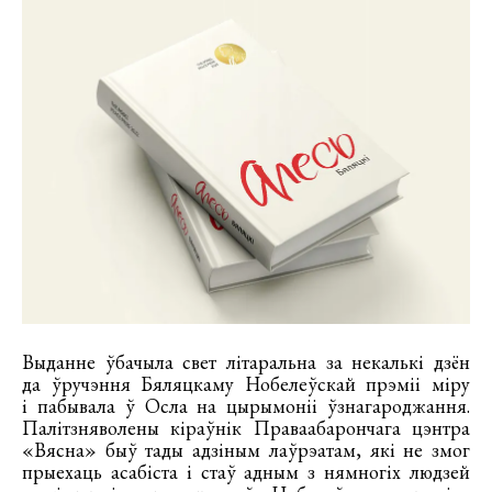
Выданне ўбачыла свет літаральна за некалькі дзён
да ўручэння Бяляцкаму Нобелеўскай прэміі міру
і пабывала ў Осла на цырымоніі ўзнагароджання.
Палітзняволены кіраўнік Праваабарончага цэнтра
«Вясна» быў тады адзіным лаўрэатам, які не змог
прыехаць асабіста і стаў адным з нямногіх людзей