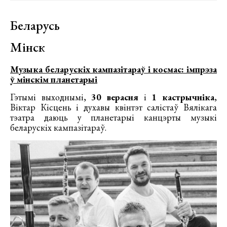
Беларусь
Мінск
Музыка беларускіх кампазітараў і космас: імпрэза
ў мінскім планетарыі
Гэтымі выходнымі,
30 верасня
і
1 кастрычніка
,
Віктар Кісцень і духавы квінтэт салістаў Вялікага
тэатра даюць у планетарыі канцэрты музыкі
беларускіх кампазітараў.