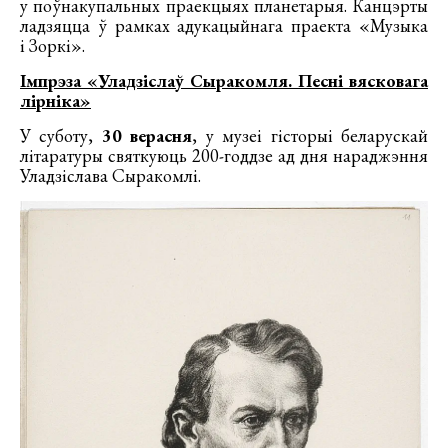
у поўнакупальных праекцыях планетарыя. Канцэрты
ладзяцца ў рамках адукацыйнага праекта «Музыка
і Зоркі».
Імпрэза «Уладзіслаў Сыракомля. Песні вясковага
лірніка»
У суботу,
30 верасня
, у музеі гісторыі беларускай
літаратуры святкуюць 200-годдзе ад дня нараджэння
Уладзіслава Сыракомлі.