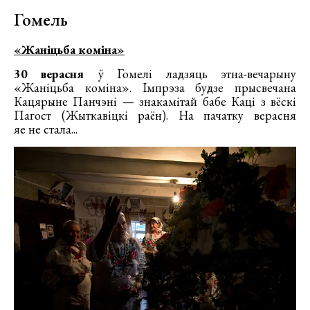
Гомель
«Жаніцьба коміна»
30 верасня
ў Гомелі ладзяць этна-вечарыну
«Жаніцьба коміна». Імпрэза будзе прысвечана
Кацярыне Панчэні — знакамітай бабе Каці з вёскі
Пагост (Жыткавіцкі раён). На пачатку верасня
яе не стала...