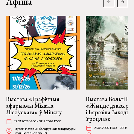
Афіша
Выстава «Графічныя
Выстава Вольгі На
афарызмы Міхаіла
«Жыццё дзвюх рэк
Лісоўскага» ў Мінску
і Бярэзіна Заходня
Уроцлаве
17.03.2026 16:00 - 31.12.2026 17:00
26.03.2026 16:00 - 25.08.202
Музей гісторыі беларускай літаратуры
(вул. Багдановіча, 13)