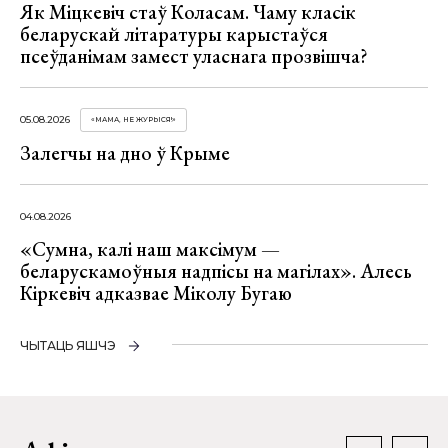
Як Міцкевіч стаў Коласам. Чаму класік
беларускай літаратуры карыстаўся
псеўданімам замест уласнага прозвішча?
05.08.2026
«МАМА, НЕ ЖУРЫСЯ!»
Залегчы на дно ў Крыме
04.08.2026
«Сумна, калі наш максімум —
беларускамоўныя надпісы на магілах». Алесь
Кіркевіч адказвае Міколу Бугаю
ЧЫТАЦЬ ЯШЧЭ