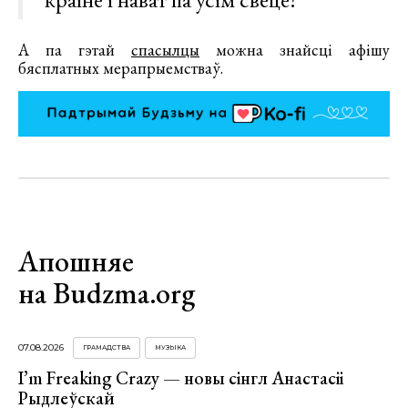
А па гэтай
спасылцы
можна знайсці афішу
бясплатных мерапрыемстваў.
Апошняе
на Budzma.org
07.08.2026
ГРАМАДСТВА
МУЗЫКА
I’m Freaking Crazy — новы сінгл Анастасіі
Рыдлеўскай