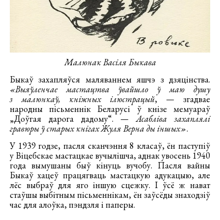
Малюнак Васіля Быкава
Быкаў захапляўся маляваннем яшчэ з дзяцінства.
«Выяўленчае мастацтва ўвайшло ў маю душу
з малюнкаў, кніжных ілюстрацый
, — згадвае
народны пісьменнік Беларусі ў кнізе мемуараў
„Доўгая дарога дадому“. —
Асабліва захаплялі
гравюры ў старых кнігах Жуля Верна ды іншых»
.
У 1939 годзе, пасля сканчэння 8 класаў, ён паступіў
у Віцебскае мастацкае вучылішча, аднак увосень 1940
года вымушаны быў кінуць вучобу. Пасля вайны
Быкаў хацеў працягваць мастацкую адукацыю, але
лёс выбраў для яго іншую сцежку. І ўсё ж нават
стаўшы выбітным пісьменнікам, ён заўсёды знаходзіў
час для алоўка, пэндзля і паперы.