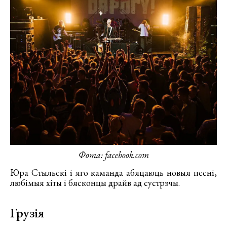
Фота: facebook.com
Юра Стыльскі і яго каманда абяцаюць новыя песні,
любімыя хіты і бясконцы драйв ад сустрэчы.
Грузія