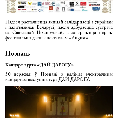
Падзея распачнецца акцыяй салідарнасці з Украінай
і палітвязнямі Беларусі, пасля адбудзецца сустрэча
са Святланай Ціханоўскай, а завяршыцца першы
фесытвальны дзень спектаклем «August».
Познань
Канцэрт гурта «ДАЙ ДАРОГУ»
30 верасня
ў Познані з вялікім электрычным
канцэртам выступіць гурт ДАЙ ДАРОГУ.