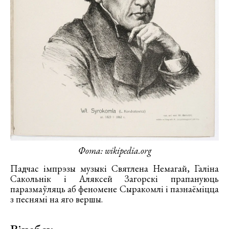
Фота: wikipedia.org
Падчас імпрэзы музыкі Святлена Немагай, Галіна
Сакольнік і Аляксей Загорскі прапануюць
паразмаўляць аб феномене Сыракомлі і пазнаёміцца
з песнямі на яго вершы.