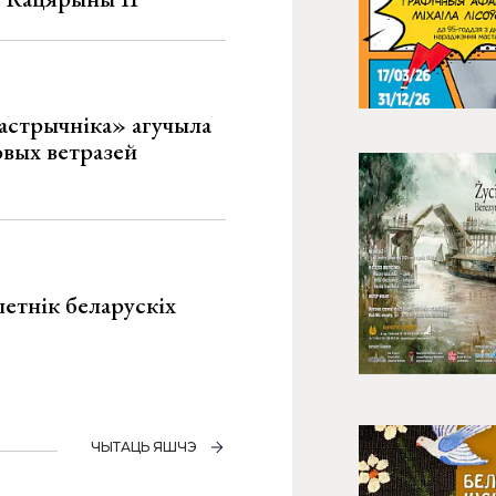
астрычніка» агучыла
овых ветразей
летнік беларускіх
ЧЫТАЦЬ ЯШЧЭ