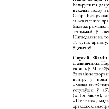
Беларускага дзяр
некалькі гадоў в
Сябра Беларускай
за асвятленне пра
была затрыманая і
затрымалі ў кв
Нягледзячы на тое
15 сутак арышту.
ўцекачоў.
Сяргей Фамін 
сталіншчыны. Нар
скончыў Магілёўс
Звычайны творчы ш
цэнтр, у новы 
«маладнякоўскаг
уступіўшы ў аб’
(«Пробліск»), як
«Полымя», мадэ
артадаксальна-пр