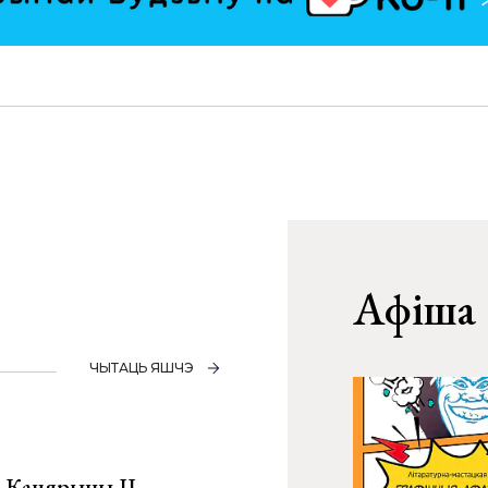
Афіша
ЧЫТАЦЬ ЯШЧЭ
а Кацярыны ІІ