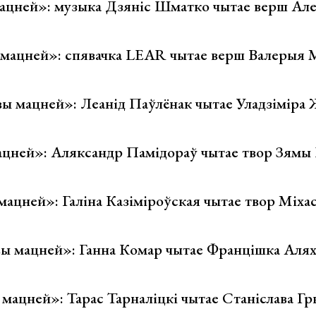
ацней»: музыка Дзяніс Шматко чытае верш Але
мацней»: спявачка LEAR чытае верш Валерыя 
ы мацней»: Леанід Паўлёнак чытае Уладзіміра
цней»: Аляксандр Памідораў чытае твор Зямы 
ацней»: Галіна Казіміроўская чытае твор Міха
ы мацней»: Ганна Комар чытае Францішка Алях
мацней»: Тарас Тарналіцкі чытае Станіслава Гр