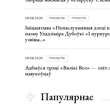
06.08.2026
ГРАМАДСТВА
ЛІТАРАТУРА
Ініцыятыва «Непаслухмяныя дзеці к
паэму Уладзіміра Дубоўкі «І пурпур
узвівы...»
06.08.2026
ГРАМАДСТВА
Адбыўся трэці «Вялікі Воз» — злёт-
навукоўцаў
Папулярнае