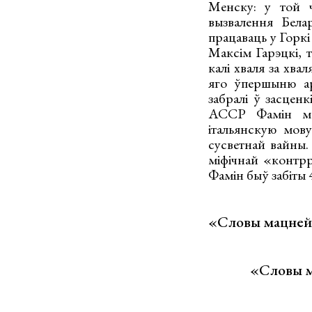
Менску: у той 
вызвалення Белар
працаваць у Горкі
Максім Гарэцкі, 
калі хваля за хва
яго ўпершыню ар
забралі ў засцен
АССР Фамін меў
італьянскую мов
сусветнай вайны.
міфічнай «контрр
Фамін быў забіты 
«Словы мацней»
«Словы м