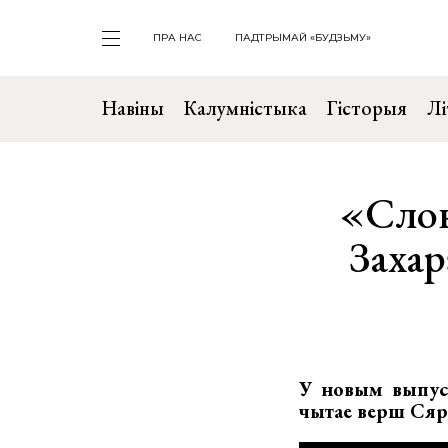
ПРА НАС
ПАДТРЫМАЙ «БУДЗЬМУ»
Навіны
Калумністыка
Гісторыя
Лі
«Слов
Захар
У новым выпуск
чытае верш Сярг