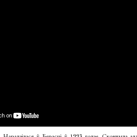
. Нарадзілася ў Берасці ў 1993 годзе. Скончыла адд