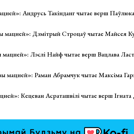
цней»: Андрусь Такінданг чытае верш Паўлю
 мацней»: Дзмітрый Строцаў чытае Майсея Ку
 мацней»: Лэслі Найф чытае верш Вацлава Ласт
ы мацней»: Раман Абрамчук чытае Максіма Гар
ней»: Кецеван Асраташвілі чытае верш Ігната