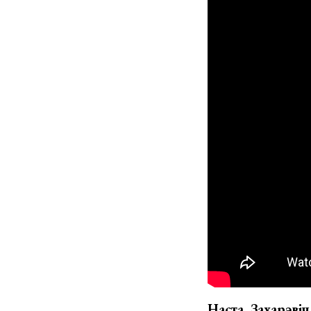
Наста Захарэвіч