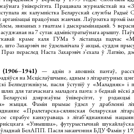
жаўнага ўніверсітэта. Працавала журналісткай на «
ыступала як калумністка Беларускай службы Радыё 
 арганізацыі працоўных жанчын. Лаўрэатка прэміі ім
блем, звязаных з гвалтам і дыскрымінацыяй. 5 верасн
 асуджаная на 7 сутак адміністратыўнага арышту. Паў
еткавай краме каля ГУМа 5 лістапада падчас «М
, што Захарэвіч не ўдзельнічала ў акцыі, суддзя пры
 Праз пераслед Наста Захарэвіч з’ехала ў Латвію, дз
(1906–1941)
— адзін з апошніх паэтаў, расс
адзіўся на Мсціслаўшчыне, адным з літаратурных цэнт
кі Белпедтэхнікум, пасля ўступіў у «Маладняк» і 
лях для тагачаснага маладога паэта: з беднай вёскі да
Беларускі дзяржаўны ўніверсітэт, у рэдакцыі
а» жыцця. Фамін прымае ўдзел у драбленні літа
яднанне «Пралетарска-сялянская беларуская літар
ое спрабуе канкураваць з літаб’яднаннямі нацыяна
рнісцкага «Узвышша», футурыстычнай шукайлаўск
аўладнай БелАПП. Пасля заканчэння БДУ Фамін у 1930