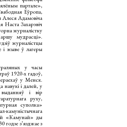
Зялёным партале»,
Свабодная Еўропа,
я Алеся Адамовіча
я Наста Захарэвіч
торна журналістку
аршу мудрасці».
судзіў журналістцы
е і жыве ў лагеры
траляных у часы
раў 1920-х гадоў,
пераехаў у Менск.
 навукі і далей, у
 выданняў і вір
ратурнага руху,
атурная суполка»
л-камуністычнага
ай «Камунай» ды
 годзе з’язджае з