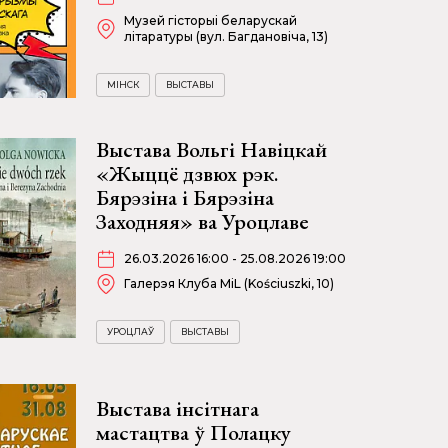
Музей гісторыі беларускай
літаратуры (вул. Багдановіча, 13)
МІНСК
ВЫСТАВЫ
Выстава Вольгі Навіцкай
«Жыццё дзвюх рэк.
Бярэзіна і Бярэзіна
Заходняя» ва Уроцлаве
26.03.2026 16:00 - 25.08.2026 19:00
Галерэя Клуба MiL (Kościuszki, 10)
УРОЦЛАЎ
ВЫСТАВЫ
Выстава інсітнага
мастацтва ў Полацку