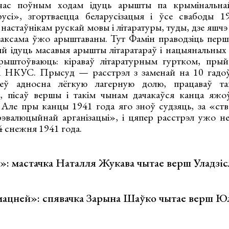
час поўным ходам ідуць арышты па крымінальна
усі», згортваецца беларусізацыя і ўсе свабоды 19
 настаўнікам рускай мовы і літаратуры, туды, дзе яшч
таксама ўжо арыштаваны. Тут Фамін праводзіць перш
ляй ідуць масавыя арышты літаратараў і нацыянальных
ыштоўваюць: кіраваў літаратурным гуртком, прый
кі НКУС. Прысуд — расстрэл з заменай на 10 гадоў
 адносна лёгкую лагерную долю, працаваў та
у, пісаў вершы і такім чынам дачакаўся канца яжо
 Але пры канцы 1941 года яго зноў судзяць, за «ст
эвалюцыйнай арганізацыі», і цяпер расстрэл ужо не
4 снежня 1941 года.
: мастачка Наталля Жукава чытае верш Уладзіс
ацней»: спявачка Зарына Шаўко чытае верш Юл