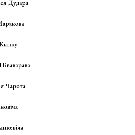
ся Дудара
Маракова
 Жылку
Піваварава
ся Чарота
новіча
ынкевіча