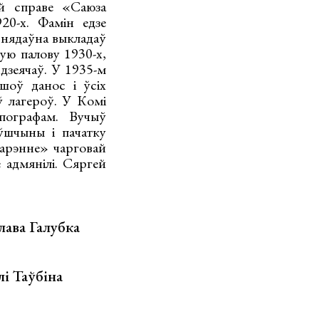
й справе «Саюза
20-х. Фамін едзе
э нядаўна выкладаў
ую палову 1930-х,
 дзеячаў. У 1935-м
шоў данос і ўсіх
 лагероў. У Комі
пографам. Вучыў
ўшчыны і пачатку
варэнне» чарговай
 адмянілі. Сяргей
лава Галубка
і Таўбіна