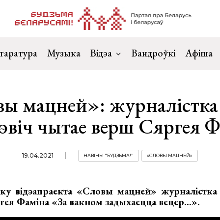
таратура
Музыка
Відэа
Вандроўкі
Афіша
ы мацней»: журналістка
эвіч чытае верш Сяргея 
19.04.2021
НАВІНЫ "БУДЗЬМА!"
«СЛОВЫ МАЦНЕЙ»
у відэапраекта «Словы мацней» журналістка 
ея Фаміна «За вакном задыхаецца вецер...».