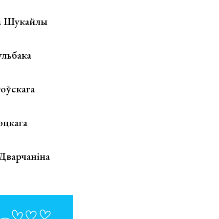
ка Шукайлы
льбака
оўскага
эцкага
 Дварчаніна