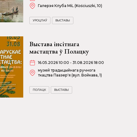
Галерэя Клуба MiL (Kościuszki, 10)
УРОЦЛАЎ
ВЫСТАВЫ
Выстава інсітнага
мастацтва ў Полацку
16.05.2026 10:00 - 31.08.2026 18:00
музей традыцыйнага ручнога
ткацтва Паазер'я (вул. Войкава, 1)
ПОЛАЦК
ВЫСТАВЫ