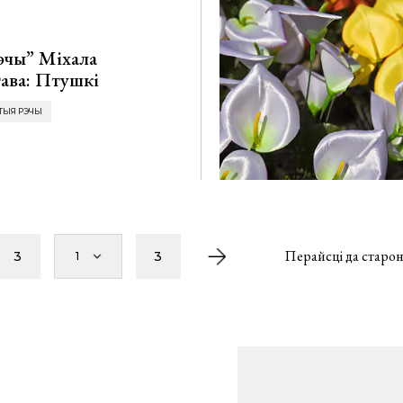
эчы” Міхала
ава: Птушкі
ТЫЯ РЭЧЫ
Перайсці да старон
3
3
1