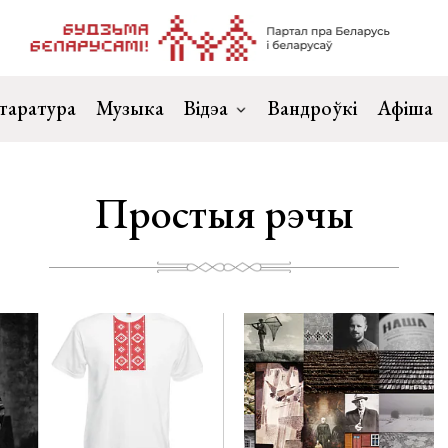
таратура
Музыка
Відэа
Вандроўкі
Афіша
Простыя рэчы