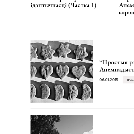
ідэнтычнасці (Частка 1)
Анемп
карэн
“Простыя р
Анемпадыст
06.01.2015
ПРОС