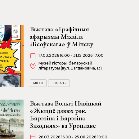
Выстава «Графічныя
афарызмы Міхаіла
Лісоўскага» ў Мінску
17.03.2026 16:00 - 31.12.2026 17:00
Музей гісторыі беларускай
літаратуры (вул. Багдановіча, 13)
МІНСК
ВЫСТАВЫ
Выстава Вольгі Навіцкай
«Жыццё дзвюх рэк.
Бярэзіна і Бярэзіна
Заходняя» ва Уроцлаве
26.03.2026 16:00 - 25.08.2026 19:00