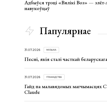
Адбыўся трэці «Вялікі Воз» — злёт-
навукоўцаў
Папулярнае
31.07.2026
МУЗЫКА
Песні, якія сталі часткай беларуска
31.07.2026
ГРАМАДСТВА
Гайд па малавядомых магчымасцях C
Claude