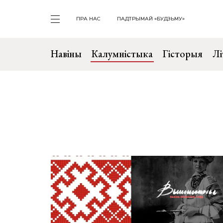
ПРА НАС
ПАДТРЫМАЙ «БУДЗЬМУ»
Навіны
Калумністыка
Гісторыя
Лі