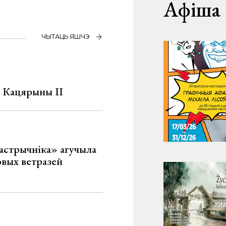
Афіша
ЧЫТАЦЬ ЯШЧЭ
а Кацярыны ІІ
астрычніка» агучыла
овых ветразей