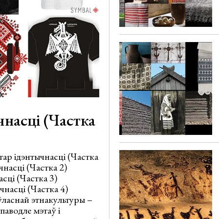
насці (Частка
тар ідэнтычнасці (Частка
чнасці (Частка 2)
сці (Частка 3)
чнасці (Частка 4)
ўласнай этнакультуры –
паводле мэтаў і