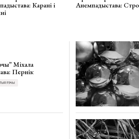
адыстава: Карані і
Анемпадыстава: Стр
ні
эчы” Міхала
ава: Пернік
ТЫЯ РЭЧЫ