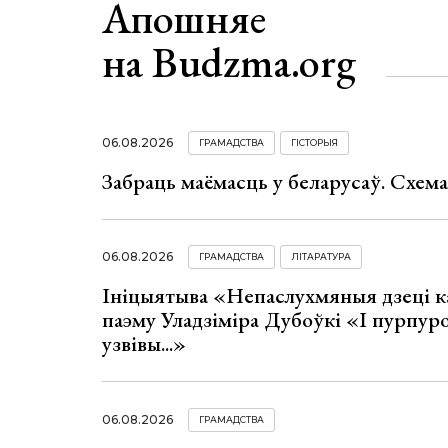
Апошняе
на Budzma.org
06.08.2026
ГРАМАДСТВА
ГІСТОРЫЯ
Забраць маёмасць у беларусаў. Схем
06.08.2026
ГРАМАДСТВА
ЛІТАРАТУРА
Ініцыятыва «Непаслухмяныя дзеці к
паэму Уладзіміра Дубоўкі «І пурпур
узвівы...»
06.08.2026
ГРАМАДСТВА