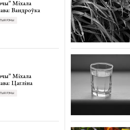
эчы” Міхала
ава: Вандроўка
ТЫЯ РЭЧЫ
эчы” Міхала
ва: Цагліна
ТЫЯ РЭЧЫ