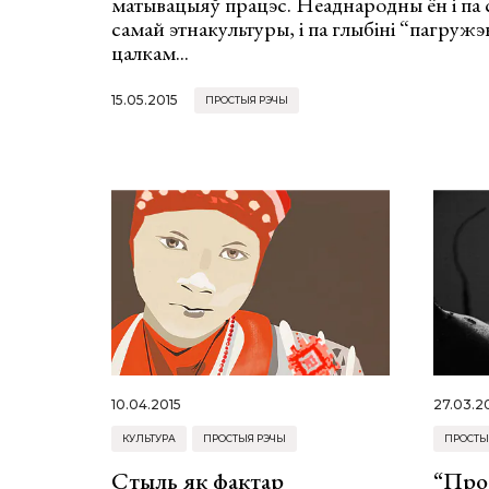
матывацыяў працэс. Неаднародны ён і па 
самай этнакультуры, і па глыбіні “пагружэ
цалкам...
15.05.2015
ПРОСТЫЯ РЭЧЫ
10.04.2015
27.03.2
КУЛЬТУРА
ПРОСТЫЯ РЭЧЫ
ПРОСТЫ
Стыль як фактар
“Про