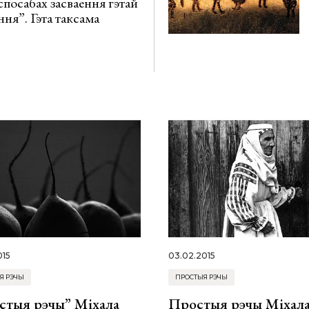
спосабах засваення гэтай
ння”. Гэта таксама
015
03.02.2015
Я РЭЧЫ
ПРОСТЫЯ РЭЧЫ
стыя рэчы” Міхала
Простыя рэчы Міхал