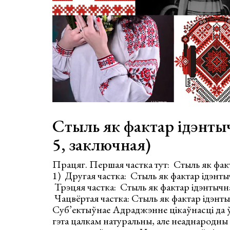
Стыль як фактар ідэнтыч
5, заключная)
Працяг. Першая частка тут: Стыль як фак
1) Другая частка: Стыль як фактар ідэнты
Трэцяя частка: Стыль як фактар ідэнтычна
Чацвёртая частка: Стыль як фактар ідэнты
Суб’ектыўнае Адраджэнне цікаўнасці да 
гэта цалкам натуральны, але неаднародны 